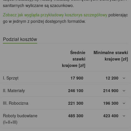
sanitarnych wyliczane są szacunkowo.
Zobacz jak wygląda przykładowy kosztorys szczegółowy
pobierając
go w jednym z poniżej dostępnych formatów.
Podział kosztów
Średnie
Minimalne stawki
stawki
krajowe [zł]
krajowe [zł]
I. Sprzęt
17 900
12 200
II. Materiały
246 100
214 900
III. Robocizna
221 300
196 300
Roboty budowlane
485 300
423 400
(I+II+III)