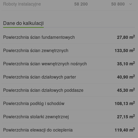
Roboty instalacyjne
58 200
50 800
Dane do kalkulacji
2
Powierzchnia ścian fundamentowych
27,80 m
2
Powierzchnia ścian zewnętrznych
133,50 m
2
Powierzchnia ścian wewnętrznych nośnych
35,10 m
2
Powierzchnia ścian działowych parter
40,90 m
2
Powierzchnia ścian działowych poddasze
45,30 m
2
Powierzchnia podłóg i schodów
108,13 m
2
Powierzchnia stolarki zewnętrznej
27,15 m
2
Powierzchnia elewacji do ocieplenia
119,40 m