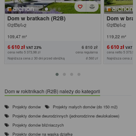
Dom w bratkach (R2B)
Dom w brat
2
6
2
2
6
2
109,47
m²
119,22
m²
6 610 zł
6 610 zł
6 810 zł
cena netto 5 373,98 zł
cena regularna
cena netto 5 373,98
Najniższa cena z 30 dni przed obniżką
Najniższa cena z 3
6 560 zł
Dom w rokitnikach (R2B) należy do kategorii
Projekty domów
Projekty małych domów (do 150 m2)
Projekty domów dwurodzinnych (jednorodzinne dwulokalowe)
Projekty domów bliźniaczych
Projekty domów na wąską działkę