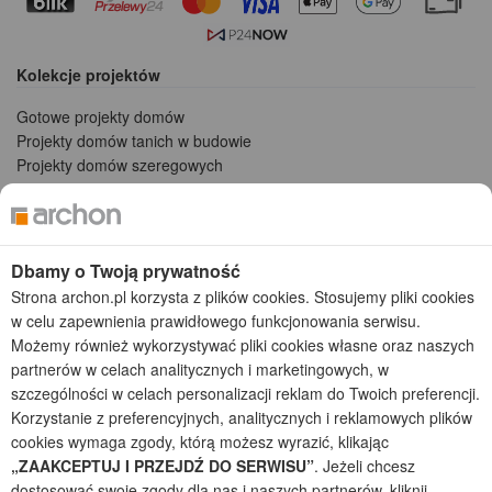
Kolekcje projektów
Gotowe projekty domów
Projekty domów tanich w budowie
Projekty domów szeregowych
Projekty małych domów (do 150 m2)
Projekty domów wielorodzinnych
Projekty domów bliźniaczych
Projekty domów nowoczesnych
Dbamy o Twoją prywatność
Projekty domów parterowych
Strona archon.pl korzysta z plików cookies. Stosujemy pliki cookies
w celu zapewnienia prawidłowego funkcjonowania serwisu.
2026 © ARCHON+ Biuro Projektów - Tradycyjne i nowoczesne gotowe
Możemy również wykorzystywać pliki cookies własne oraz naszych
projekty domów - autorska pracownia architektoniczna założona w 1990r.
partnerów w celach analitycznych i marketingowych, w
przez arch. Barbarę Mendel
szczególności w celach personalizacji reklam do Twoich preferencji.
Z uwagi na ciągłe doskonalenie procesu powstawania projektów (zgodnie z
normą ISO 9001), prezentowane na stronie projekty domów mogą
Korzystanie z preferencyjnych, analitycznych i reklamowych plików
nieznacznie różnić się od dokumentacji technicznej.
cookies wymaga zgody, którą możesz wyrazić, klikając
„ZAAKCEPTUJ I PRZEJDŹ DO SERWISU”
. Jeżeli chcesz
Informujemy, iż w celu optymalizacji treści dostępnych w naszym sklepie,
dostosować swoje zgody dla nas i naszych partnerów, kliknij
dostosowania ich do Państwa indywidualnych potrzeb korzystamy z