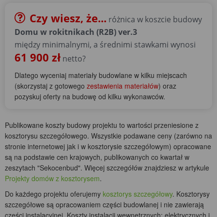
Czy wiesz, że...
różnica w koszcie budowy
Domu w rokitnikach (R2B) ver.3
między minimalnymi, a średnimi stawkami wynosi
61 900 zł
netto?
Dlatego wyceniaj materiały budowlane w kilku miejscach
(skorzystaj z gotowego
zestawienia materiałów
) oraz
pozyskuj oferty na budowę od kilku wykonawców.
Publikowane koszty budowy projektu to wartości przeniesione z
kosztorysu szczegółowego. Wszystkie podawane ceny (zarówno na
stronie internetowej jak i w kosztorysie szczegółowym) opracowane
są na podstawie cen krajowych, publikowanych co kwartał w
zeszytach "Sekocenbud". Więcej szczegółów znajdziesz w artykule
Projekty domów z kosztorysem
.
Do każdego projektu oferujemy
kosztorys szczegółowy
. Kosztorysy
szczegółowe są opracowaniem części budowlanej i nie zawierają
części instalacyjnej. Koszty instalacji wewnętrznych: elektrycznych i