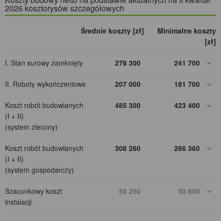
2026 kosztorysów szczegółowych
Średnie koszty [zł]
Minimalne koszty
[zł]
I. Stan surowy zamknięty
278 300
241 700
II. Roboty wykończeniowe
207 000
181 700
Koszt robót budowlanych
485 300
423 400
(I + II)
(system zlecony)
Koszt robót budowlanych
308 260
266 360
(I + II)
(system gospodarczy)
Szacunkowy koszt
58 200
50 800
instalacji