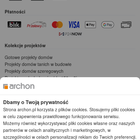
Płatności
Kolekcje projektów
Gotowe projekty domów
Projekty domów tanich w budowie
Projekty domów szeregowych
Projekty małych domów (do 150 m2)
Projekty domów wielorodzinnych
Projekty domów bliźniaczych
Projekty domów nowoczesnych
Dbamy o Twoją prywatność
Projekty domów parterowych
Strona archon.pl korzysta z plików cookies. Stosujemy pliki cookies
w celu zapewnienia prawidłowego funkcjonowania serwisu.
2026 © ARCHON+ Biuro Projektów - Tradycyjne i nowoczesne gotowe
Możemy również wykorzystywać pliki cookies własne oraz naszych
projekty domów - autorska pracownia architektoniczna założona w 1990r.
partnerów w celach analitycznych i marketingowych, w
przez arch. Barbarę Mendel
Z uwagi na ciągłe doskonalenie procesu powstawania projektów (zgodnie z
szczególności w celach personalizacji reklam do Twoich preferencji.