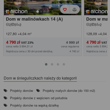
Dom w malinówkach 14 (A)
Dom w mal
2
5
2
2
5
2
127,80
+4,04
m²
128,09
+4,04
m
4 790 zł
4 790 zł
4 990 zł
cena netto 3 894,31 zł
cena regularna
cena netto 3 894,31
Najniższa cena z 30 dni przed obniżką
Najniższa cena z 3
4 740 zł
Dom w śnieguliczkach należy do kategorii
Projekty domów
Projekty małych domów (do 150 m2)
Projekty domów z wejściem od południa
Projekty domów na wąską działkę