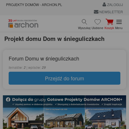
PROJEKTY DOMÓW - ARCHON.PL
ZALOGUJ
NEWSLETTER
Wyszukaj
Ulubione
Koszyk
Menu
Projekt domu
Dom w śnieguliczkach
Forum Domu w śnieguliczkach
tematów:
| wpisów:
2
29
Przejdź do forum