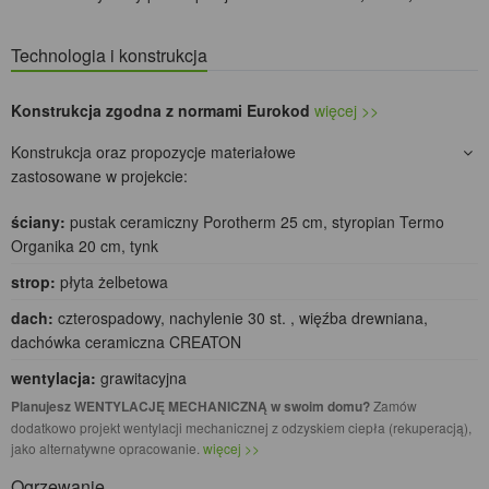
Technologia i konstrukcja
Konstrukcja zgodna z normami Eurokod
więcej >>
Konstrukcja oraz propozycje materiałowe
zastosowane w projekcie:
ściany:
pustak ceramiczny Porotherm 25 cm, styropian Termo
Organika 20 cm, tynk
strop:
płyta żelbetowa
dach:
czterospadowy, nachylenie 30 st. , więźba drewniana,
dachówka ceramiczna CREATON
wentylacja:
grawitacyjna
Planujesz WENTYLACJĘ MECHANICZNĄ w swoim domu?
Zamów
dodatkowo projekt wentylacji mechanicznej z odzyskiem ciepła (rekuperacją),
jako alternatywne opracowanie.
więcej >>
Ogrzewanie