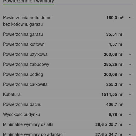
Powierzchnie i wymiary
Powierzchnia netto domu
160,0
m²
bez kotłowni, garażu
Powierzchnia garażu
35,51
m²
Powierzchnia kotłowni
4,57
m²
Powierzchnia użytkowa
200,08
m²
Powierzchnia zabudowy
285,26
m²
Powierzchnia podłóg
200,08
m²
Powierzchnia całkowita
255,3
m²
Kubatura
1514,55
m³
Powierzchnia dachu
406,7
m²
Wysokość budynku
6,78
m
Minimalne wymiary działki
28,6 x 25,7
m
Minimalne wymiary po adaptacji
27,6 x 24,7
m