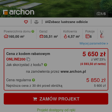
1/5
Zobacz lustrzane odbicie
Powierzchnia domu
Garaż
Kotłownia
pokoje
łazienk
160,00 m²
35,51 m²
4,57 m²
6
3
Więcej parametrów
5 650 zł
Cena z kodem rabatowym
ONLINE200
z VAT 23%
(4 593,50 zł netto)
Jak skorzystać z kodu?
na zamówienia przez
www.archon.pl
5 850 zł
Cena regularna
Najniższa cena z 30 dni przed obniżką
5 600 zł
ZAMÓW PROJEKT
Projekt dostępny od ręki