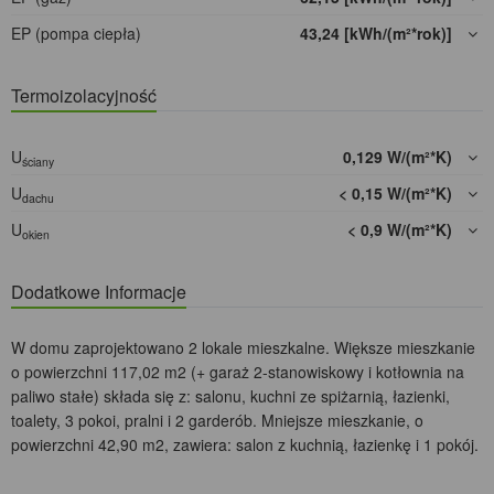
EP (pompa ciepła)
43,24 [kWh/(m²*rok)]
Termoizolacyjność
U
0,129 W/(m²*K)
ściany
U
< 0,15 W/(m²*K)
dachu
U
< 0,9 W/(m²*K)
okien
Dodatkowe Informacje
W domu zaprojektowano 2 lokale mieszkalne. Większe mieszkanie
o powierzchni 117,02 m2 (+ garaż 2-stanowiskowy i kotłownia na
paliwo stałe) składa się z: salonu, kuchni ze spiżarnią, łazienki,
toalety, 3 pokoi, pralni i 2 garderób. Mniejsze mieszkanie, o
powierzchni 42,90 m2, zawiera: salon z kuchnią, łazienkę i 1 pokój.