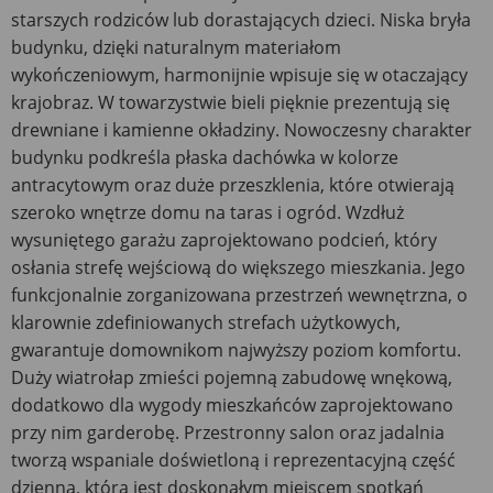
starszych rodziców lub dorastających dzieci. Niska bryła
budynku, dzięki naturalnym materiałom
wykończeniowym, harmonijnie wpisuje się w otaczający
krajobraz. W towarzystwie bieli pięknie prezentują się
drewniane i kamienne okładziny. Nowoczesny charakter
budynku podkreśla płaska dachówka w kolorze
antracytowym oraz duże przeszklenia, które otwierają
szeroko wnętrze domu na taras i ogród. Wzdłuż
wysuniętego garażu zaprojektowano podcień, który
osłania strefę wejściową do większego mieszkania. Jego
funkcjonalnie zorganizowana przestrzeń wewnętrzna, o
klarownie zdefiniowanych strefach użytkowych,
gwarantuje domownikom najwyższy poziom komfortu.
Duży wiatrołap zmieści pojemną zabudowę wnękową,
dodatkowo dla wygody mieszkańców zaprojektowano
przy nim garderobę. Przestronny salon oraz jadalnia
tworzą wspaniale doświetloną i reprezentacyjną część
dzienną, która jest doskonałym miejscem spotkań