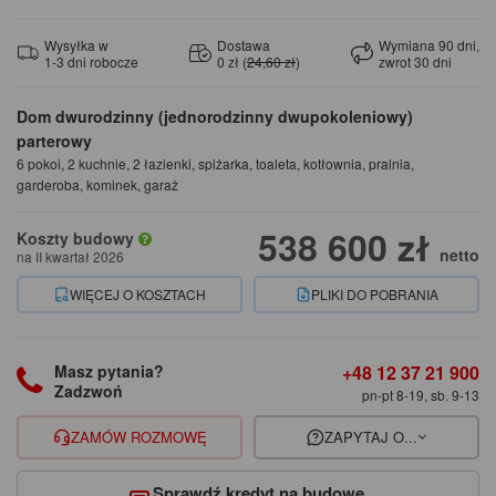
Wysyłka w
Dostawa
Wymiana 90 dni,
1-3 dni robocze
0 zł (
24,60 zł
)
zwrot 30 dni
Dom dwurodzinny (jednorodzinny dwupokoleniowy)
parterowy
6 pokoi, 2 kuchnie, 2 łazienki, spiżarka, toaleta, kotłownia, pralnia,
garderoba, kominek, garaż
538 600 zł
Koszty budowy
netto
na II kwartał 2026
WIĘCEJ O KOSZTACH
PLIKI DO POBRANIA
+48 12 37 21 900
Masz pytania?
Zadzwoń
pn-pt 8-19, sb. 9-13
ZAMÓW ROZMOWĘ
ZAPYTAJ O...
Sprawdź kredyt na budowę