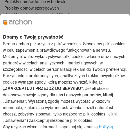
Projekty domów tanich w budowie
Projekty domów szeregowych
Projekty małych domów (do 150 m2)
Projekty domów wielorodzinnych
Projekty domów bliźniaczych
Projekty domów nowoczesnych
Dbamy o Twoją prywatność
Projekty domów parterowych
Strona archon.pl korzysta z plików cookies. Stosujemy pliki cookies
w celu zapewnienia prawidłowego funkcjonowania serwisu.
2026 © ARCHON+ Biuro Projektów - Tradycyjne i nowoczesne gotowe
Możemy również wykorzystywać pliki cookies własne oraz naszych
projekty domów - autorska pracownia architektoniczna założona w 1990r.
partnerów w celach analitycznych i marketingowych, w
przez arch. Barbarę Mendel
szczególności w celach personalizacji reklam do Twoich preferencji.
Z uwagi na ciągłe doskonalenie procesu powstawania projektów (zgodnie z
normą ISO 9001), prezentowane na stronie projekty domów mogą
Korzystanie z preferencyjnych, analitycznych i reklamowych plików
nieznacznie różnić się od dokumentacji technicznej.
cookies wymaga zgody, którą możesz wyrazić, klikając
„ZAAKCEPTUJ I PRZEJDŹ DO SERWISU”
. Jeżeli chcesz
Informujemy, iż w celu optymalizacji treści dostępnych w naszym sklepie,
dostosowania ich do Państwa indywidualnych potrzeb korzystamy z
dostosować swoje zgody dla nas i naszych partnerów, kliknij
informacji zapisanych za pomocą plików cookies na urządzeniach
„Ustawienia”. Wyrażoną zgodę możesz wycofać w każdym
końcowych użytkowników. Pliki cookies użytkownik może kontrolować za
momencie, zmieniając wybrane ustawienia. Jeżeli natomiast
pomocą ustawień swojej przeglądarki internetowej. Dalsze korzystanie z
chcesz, żebyśmy stosowali tylko niezbędne pliki cookies, kliknij
naszego serwisu internetowego, bez zmiany ustawień przeglądarki
„Ustawienia” i zaakceptuj niezbędne pliki cookies.
internetowej oznacza, iż użytkownik akceptuje stosowanie plików cookies.
Aby uzyskać więcej informacji, zapoznaj się z naszą
Polityką
Więcej informacji zawartych jest w polityce prywatności.