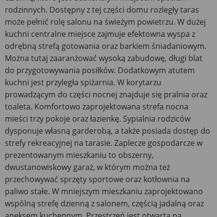
rodzinnych. Dostępny z tej części domu rozległy taras
może pełnić rolę salonu na świeżym powietrzu. W dużej
kuchni centralne miejsce zajmuje efektowna wyspa z
odrębną strefą gotowania oraz barkiem śniadaniowym.
Można tutaj zaaranżować wysoką zabudowę, długi blat
do przygotowywania posiłków. Dodatkowym atutem
kuchni jest przyległa spiżarnia. W korytarzu
prowadzącym do części nocnej znajduje się pralnia oraz
toaleta. Komfortowo zaprojektowana strefa nocna
mieści trzy pokoje oraz łazienkę. Sypialnia rodziców
dysponuje własną garderobą, a także posiada dostęp do
strefy rekreacyjnej na tarasie. Zaplecze gospodarcze w
prezentowanym mieszkaniu to obszerny,
dwustanowiskowy garaż, w którym można też
przechowywać sprzęty sportowe oraz kotłownia na
paliwo stałe. W mniejszym mieszkaniu zaprojektowano
wspólną strefę dzienną z salonem, częścią jadalną oraz
aneksem kuchennym. Przestrzeń jest otwarta na