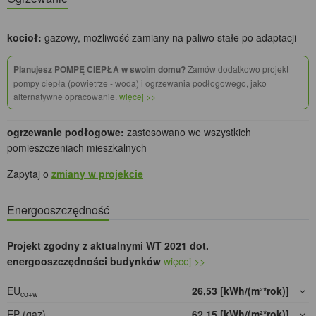
kocioł:
gazowy, możliwość zamiany na paliwo stałe po adaptacji
Planujesz POMPĘ CIEPŁA w swoim domu?
Zamów dodatkowo projekt
pompy ciepła (powietrze - woda) i ogrzewania podłogowego, jako
alternatywne opracowanie.
więcej >>
ogrzewanie podłogowe:
zastosowano we wszystkich
pomieszczeniach mieszkalnych
Zapytaj o
zmiany w projekcie
Energooszczędność
Projekt zgodny z aktualnymi WT 2021 dot.
energooszczędności budynków
więcej >>
EU
26,53 [kWh/(m²*rok)]
co+w
EP (gaz)
62,15 [kWh/(m²*rok)]