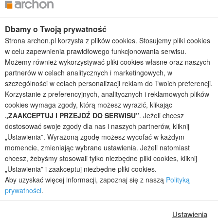
Projekty domów bliźniaczych
Projekty domów nowoczesnych
Dbamy o Twoją prywatność
Projekty domów parterowych
Strona archon.pl korzysta z plików cookies. Stosujemy pliki cookies
w celu zapewnienia prawidłowego funkcjonowania serwisu.
2026 © ARCHON+ Biuro Projektów - Tradycyjne i nowoczesne gotowe
projekty domów - autorska pracownia architektoniczna założona w 1990r.
Możemy również wykorzystywać pliki cookies własne oraz naszych
przez arch. Barbarę Mendel
partnerów w celach analitycznych i marketingowych, w
Z uwagi na ciągłe doskonalenie procesu powstawania projektów (zgodnie z
szczególności w celach personalizacji reklam do Twoich preferencji.
normą ISO 9001), prezentowane na stronie projekty domów mogą
Korzystanie z preferencyjnych, analitycznych i reklamowych plików
nieznacznie różnić się od dokumentacji technicznej.
cookies wymaga zgody, którą możesz wyrazić, klikając
Informujemy, iż w celu optymalizacji treści dostępnych w naszym sklepie,
„ZAAKCEPTUJ I PRZEJDŹ DO SERWISU”
. Jeżeli chcesz
dostosowania ich do Państwa indywidualnych potrzeb korzystamy z
dostosować swoje zgody dla nas i naszych partnerów, kliknij
informacji zapisanych za pomocą plików cookies na urządzeniach
„Ustawienia”. Wyrażoną zgodę możesz wycofać w każdym
końcowych użytkowników. Pliki cookies użytkownik może kontrolować za
momencie, zmieniając wybrane ustawienia. Jeżeli natomiast
pomocą ustawień swojej przeglądarki internetowej. Dalsze korzystanie z
chcesz, żebyśmy stosowali tylko niezbędne pliki cookies, kliknij
naszego serwisu internetowego, bez zmiany ustawień przeglądarki
internetowej oznacza, iż użytkownik akceptuje stosowanie plików cookies.
„Ustawienia” i zaakceptuj niezbędne pliki cookies.
Więcej informacji zawartych jest w polityce prywatności.
Aby uzyskać więcej informacji, zapoznaj się z naszą
Polityką
prywatności
.
Polityka prywatności
Regulamin sklepu internetowego
Reklamacje
Jak zmienić ustawienia cookies
Ustawienia