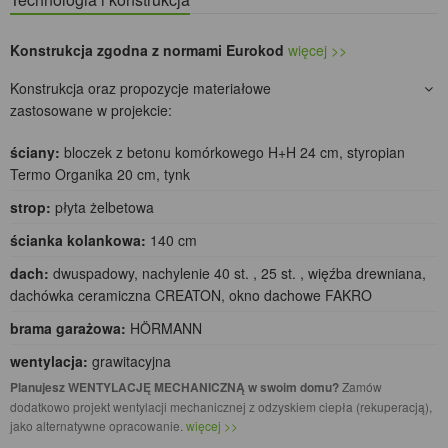
Konstrukcja zgodna z normami Eurokod
więcej >>
Konstrukcja oraz propozycje materiałowe
zastosowane w projekcie:
ściany:
bloczek z betonu komórkowego H+H 24 cm, styropian
Termo Organika 20 cm, tynk
strop:
płyta żelbetowa
ścianka kolankowa:
140 cm
dach:
dwuspadowy, nachylenie 40 st. , 25 st. , więźba drewniana,
dachówka ceramiczna CREATON, okno dachowe FAKRO
brama garażowa:
HÖRMANN
wentylacja:
grawitacyjna
Planujesz WENTYLACJĘ MECHANICZNĄ w swoim domu?
Zamów
dodatkowo projekt wentylacji mechanicznej z odzyskiem ciepła (rekuperacją),
jako alternatywne opracowanie.
więcej >>