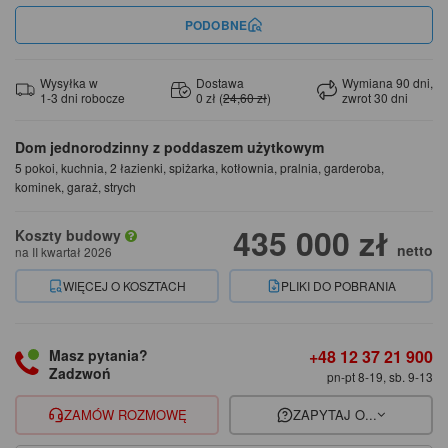
PODOBNE
Wysyłka w
Dostawa
Wymiana 90 dni,
1-3 dni robocze
0 zł (
24,60 zł
)
zwrot 30 dni
Dom jednorodzinny z poddaszem użytkowym
5 pokoi, kuchnia, 2 łazienki, spiżarka, kotłownia, pralnia, garderoba,
kominek, garaż, strych
435 000 zł
Koszty budowy
netto
na II kwartał 2026
WIĘCEJ O KOSZTACH
PLIKI DO POBRANIA
+48 12 37 21 900
Masz pytania?
Zadzwoń
pn-pt 8-19, sb. 9-13
ZAMÓW ROZMOWĘ
ZAPYTAJ O...