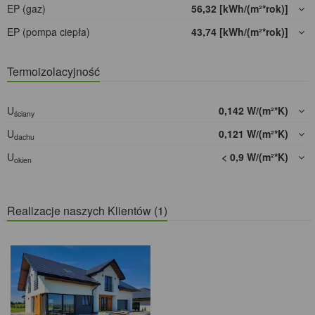
EP (gaz)
56,32 [kWh/(m²*rok)]
EP (pompa ciepła)
43,74 [kWh/(m²*rok)]
Termoizolacyjność
U
0,142 W/(m²*K)
ściany
U
0,121 W/(m²*K)
dachu
U
< 0,9 W/(m²*K)
okien
Realizacje naszych Klientów (1)