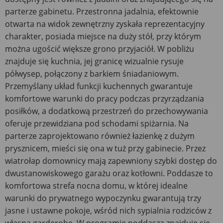
parterze gabinetu. Przestronna jadalnia, efektownie
otwarta na widok zewnętrzny zyskała reprezentacyjny
charakter, posiada miejsce na duży stół, przy którym
można ugościć większe grono przyjaciół. W pobliżu
znajduje się kuchnia, jej granicę wizualnie rysuje
półwysep, połączony z barkiem śniadaniowym.
Przemyślany układ funkcji kuchennych gwarantuje
komfortowe warunki do pracy podczas przyrządzania
posiłków, a dodatkową przestrzeń do przechowywania
oferuje przewidziana pod schodami spiżarnia. Na
parterze zaprojektowano również łazienkę z dużym
prysznicem, mieści się ona w tuż przy gabinecie. Przez
wiatrołap domownicy mają zapewniony szybki dostęp do
dwustanowiskowego garażu oraz kotłowni. Poddasze to
komfortowa strefa nocna domu, w której idealne
warunki do prywatnego wypoczynku gwarantują trzy
jasne i ustawne pokoje, wśród nich sypialnia rodziców z