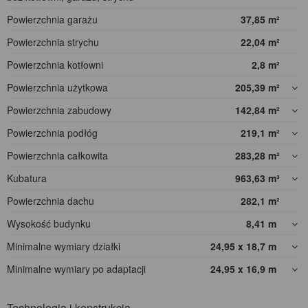
Powierzchnia garażu
37,85
m²
Powierzchnia strychu
22,04
m²
Powierzchnia kotłowni
2,8
m²
Powierzchnia użytkowa
205,39
m²
Powierzchnia zabudowy
142,84
m²
Powierzchnia podłóg
219,1
m²
Powierzchnia całkowita
283,28
m²
Kubatura
963,63
m³
Powierzchnia dachu
282,1
m²
Wysokość budynku
8,41
m
Minimalne wymiary działki
24,95 x 18,7
m
Minimalne wymiary po adaptacji
24,95 x 16,9
m
Technologia i konstrukcja