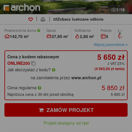
1/19
Zobacz lustrzane odbicie
Powierzchnia domu
Garaż
Kotłownia
pokoje
łazienk
142,70 m²
37,85 m²
2,80 m²
5
2
Więcej parametrów
5 650 zł
Cena z kodem rabatowym
ONLINE200
z VAT 23%
(4 593,50 zł netto)
Jak skorzystać z kodu?
na zamówienia przez
www.archon.pl
5 850 zł
Cena regularna
Najniższa cena z 30 dni przed obniżką
5 600 zł
ZAMÓW PROJEKT
Projekt dostępny od ręki