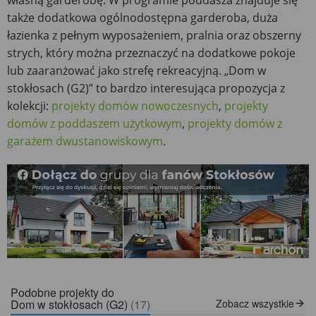
własną garderobę. W programie poddasza znajduje się
także dodatkowa ogólnodostępna garderoba, duża
łazienka z pełnym wyposażeniem, pralnia oraz obszerny
strych, który można przeznaczyć na dodatkowe pokoje
lub zaaranżować jako strefę rekreacyjną. „Dom w
stokłosach (G2)” to bardzo interesująca propozycja z
kolekcji:
projekty domów nowoczesnych
,
projekty
domów z poddaszem użytkowym
,
projekty domów z
garażem dwustanowiskowym
.
Podobne projekty do
Dom w stokłosach (G2)
(17)
Zobacz wszystkie