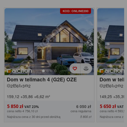
KOD: ONLINE200
Dom w telimach 4 (G2E) OZE
Dom w teli
2
6
3
2
2
6
2
2
159,12
+35,86
+6,62
m²
149,25
+35,39
5 850 zł
5 650 zł
6 050 zł
cena netto 4 756,10 zł
cena regularna
cena netto 4 593,50
Najniższa cena z 30 dni przed obniżką
Najniższa cena z 3
5 800 zł