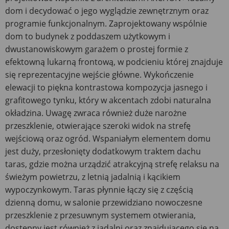
dom i decydować o jego wyglądzie zewnętrznym oraz
programie funkcjonalnym. Zaprojektowany wspólnie
dom to budynek z poddaszem użytkowym i
dwustanowiskowym garażem o prostej formie z
efektowną lukarną frontową, w podcieniu której znajduje
się reprezentacyjne wejście główne. Wykończenie
elewacji to piękna kontrastowa kompozycja jasnego i
grafitowego tynku, który w akcentach zdobi naturalna
okładzina. Uwagę zwraca również duże narożne
przeszklenie, otwierające szeroki widok na strefę
wejściową oraz ogród. Wspaniałym elementem domu
jest duży, przesłonięty dodatkowym traktem dachu
taras, gdzie można urządzić atrakcyjną strefę relaksu na
świeżym powietrzu, z letnią jadalnią i kącikiem
wypoczynkowym. Taras płynnie łączy się z częścią
dzienną domu, w salonie przewidziano nowoczesne
przeszklenie z przesuwnym systemem otwierania,
dostępny jest również z jadalni oraz znajdującego się na