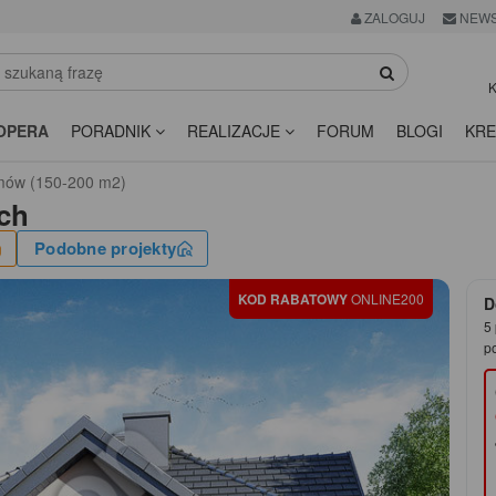
ZALOGUJ
NEWS
K
OPERA
PORADNIK
REALIZACJE
FORUM
BLOGI
KRE
omów (150-200 m2)
ch
Podobne projekty
KOD RABATOWY
ONLINE200
D
5 
p