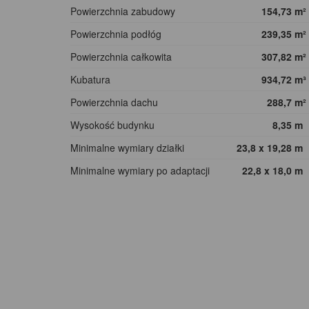
Powierzchnia zabudowy
154,73
m²
Powierzchnia podłóg
239,35
m²
Powierzchnia całkowita
307,82
m²
Kubatura
934,72
m³
Powierzchnia dachu
288,7
m²
Wysokość budynku
8,35
m
Minimalne wymiary działki
23,8 x 19,28
m
Minimalne wymiary po adaptacji
22,8 x 18,0
m