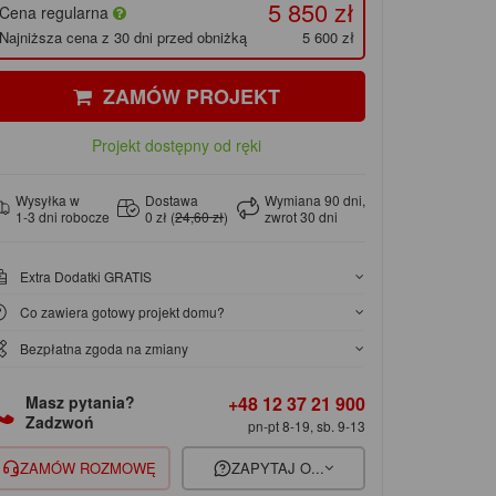
5 850 zł
Cena regularna
Najniższa cena z 30 dni przed obniżką
5 600 zł
ZAMÓW PROJEKT
Projekt dostępny od ręki
Wysyłka w
Dostawa
Wymiana 90 dni,
1-3 dni robocze
0 zł (
24,60 zł
)
zwrot 30 dni
Extra Dodatki GRATIS
Co zawiera gotowy projekt domu?
Bezpłatna zgoda na zmiany
+48 12 37 21 900
Masz pytania?
Zadzwoń
pn-pt 8-19, sb. 9-13
ZAMÓW ROZMOWĘ
ZAPYTAJ O...