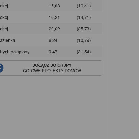
Pokój
15,03
(19,41)
Pokój
10,21
(14,71)
Pokój
20,62
(25,73)
Łazienka
6,24
(10,79)
Strych ocieplony
9,47
(31,54)
DOŁĄCZ DO GRUPY
GOTOWE PROJEKTY DOMÓW