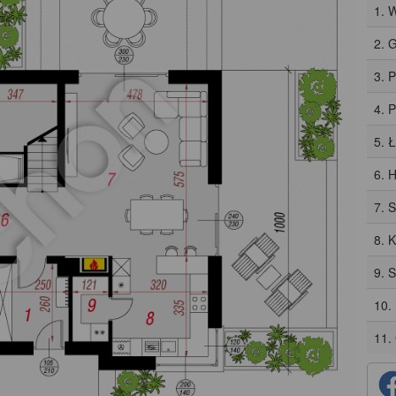
1. 
2. 
3. 
4. P
5. 
6. H
7. 
8. 
9. 
10.
11.