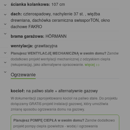
ścianka kolankowa:
107 cm
dach:
czterospadowy, nachylenie 37 st. , więźba
drewniana, dachówka ceramiczna swissporTON, okno
dachowe FAKRO
brama garażowa:
HÖRMANN
wentylacja:
grawitacyjna
Planujesz WENTYLACJĘ MECHANICZNĄ w swoim domu?
Zamów
dodatkowo projekt wentylacji mechanicznej z odzyskiem ciepła
(rekuperacją), jako alternatywne opracowanie.
więcej >>
Ogrzewanie
kocioł:
na paliwo stałe + alternatywnie gazowy
W dokumentacji zaprojektowano kocioł na paliwo stałe. Do projektu
dołączamy GRATIS projekt instalacji gazowej, który umożliwia
zmianę sposobu ogrzewania domu na gazowy.
Planujesz POMPĘ CIEPŁA w swoim domu?
Zamów dodatkowo
projekt pompy ciepła (powietrze - woda) i ogrzewania