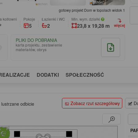
gotowy projekt Dom w topolach widok 1
a kotłowni
pokoje
łazienki i WC
Min. wym. działki
²
5
2
23,8 x 19,28 m
więcej
PLIKI DO POBRANIA
karta projektu, zestawienie
materiałów, obrys
REALIZACJE
DODATKI
SPOŁECZNOŚĆ
Zobacz rzut szczegółowy
Do
 lustrzane odbicie
PA