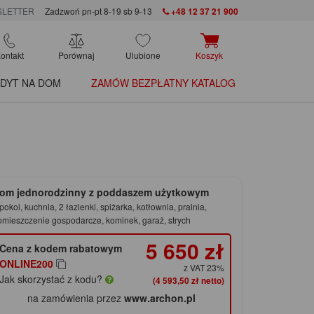
LETTER
Zadzwoń pn-pt 8-19 sb 9-13
+48 12 37 21 900
ontakt
Porównaj
Ulubione
Koszyk
DYT NA DOM
ZAMÓW BEZPŁATNY KATALOG
om jednorodzinny z poddaszem użytkowym
pokoi, kuchnia, 2 łazienki, spiżarka, kotłownia, pralnia,
omieszczenie gospodarcze, kominek, garaż, strych
5 650 zł
Cena z kodem rabatowym
ONLINE200
z VAT 23%
Jak skorzystać z kodu?
(4 593,50 zł netto)
na zamówienia przez
www.archon.pl