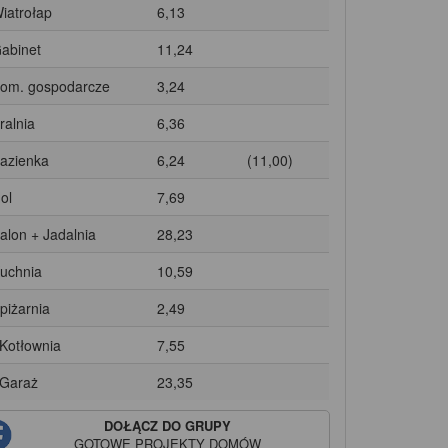
Wiatrołap
6,13
Gabinet
11,24
Pom. gospodarcze
3,24
ralnia
6,36
Łazienka
6,24
(11,00)
ol
7,69
Salon + Jadalnia
28,23
Kuchnia
10,59
Spiżarnia
2,49
 Kotłownia
7,55
 Garaż
23,35
DOŁĄCZ DO GRUPY
GOTOWE PROJEKTY DOMÓW