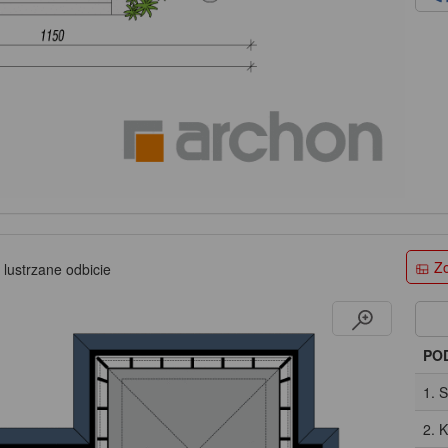
Zo
 lustrzane odbicie
PO
1. 
2. 