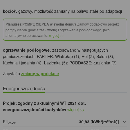
kocioł:
gazowy, możliwość zamiany na paliwo stałe po adaptacji
Planujesz POMPĘ CIEPŁA w swoim domu?
Zamów dodatkowo projekt
pompy ciepła (powietrze - woda) i ogrzewania podłogowego, jako
alternatywne opracowanie.
więcej >>
ogrzewanie podłogowe:
zastosowano w następujących
pomieszczeniach: PARTER: Wiatrołap (1), Hol (2), Salon (3),
Kuchnia i jadalnia (4), Łazienka (5); PODDASZE: Łazienka (7)
Zapytaj o
zmiany w projekcie
Energooszczędność
Projekt zgodny z aktualnymi WT 2021 dot.
energooszczędności budynków
więcej >>
EU
30,83 [kWh/(m²*rok)]
co+w