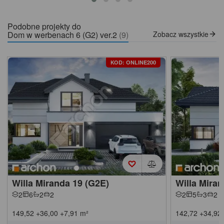
Podobne projekty do
Dom w werbenach 6 (G2) ver.2
(9)
Zobacz wszystkie
KOD: ONLINE200
Willa Miranda 19 (G2E)
Willa Miran
2
6
2
2
2
5
3
2
149,52
+36,00
+7,91
m²
142,72
+34,92