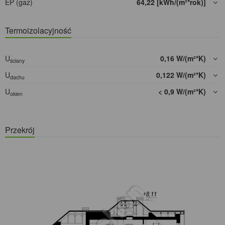
EP (gaz)
64,22 [kWh/(m²*rok)]
Termoizolacyjność
U
0,16 W/(m²*K)
ściany
U
0,122 W/(m²*K)
dachu
U
< 0,9 W/(m²*K)
okien
Przekrój