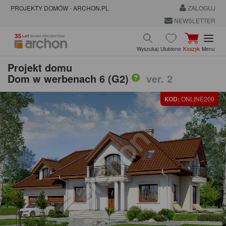
PROJEKTY DOMÓW - ARCHON.PL
ZALOGUJ
NEWSLETTER
Wyszukaj
Ulubione
Koszyk
Menu
Projekt domu
Dom w werbenach 6 (G2)
ver. 2
KOD:
ONLINE200