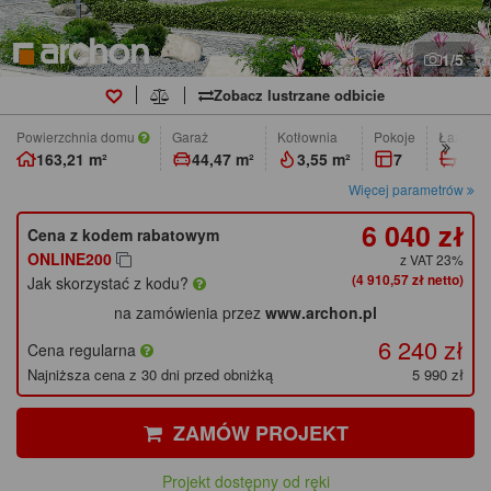
1/5
Zobacz lustrzane odbicie
Powierzchnia domu
Garaż
Kotłownia
pokoje
łazienk
163,21 m²
44,47 m²
3,55 m²
7
2
Więcej parametrów
6 040 zł
Cena z kodem rabatowym
ONLINE200
z VAT 23%
(4 910,57 zł netto)
Jak skorzystać z kodu?
na zamówienia przez
www.archon.pl
6 240 zł
Cena regularna
Najniższa cena z 30 dni przed obniżką
5 990 zł
ZAMÓW PROJEKT
Projekt dostępny od ręki