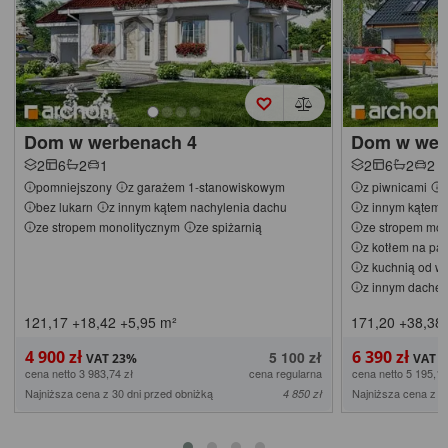
Dom w werbenach 4
Dom w wer
2
6
2
1
2
6
2
2
pomniejszony
z garażem 1-stanowiskowym
z piwnicami
bez lukarn
z innym kątem nachylenia dachu
z innym kątem 
ze stropem monolitycznym
ze spiżarnią
ze stropem mon
z kotłem na pal
z kuchnią od we
z innym dache
121,17
+18,42
+5,95
m²
171,20
+38,38
4 900 zł
6 390 zł
5 100 zł
cena netto 3 983,74 zł
cena regularna
cena netto 5 195,12
Najniższa cena z 30 dni przed obniżką
Najniższa cena z 3
4 850 zł