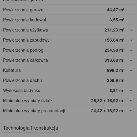
Powierzchnia garażu
44,47
m²
Powierzchnia kotłowni
3,55
m²
Powierzchnia użytkowa
211,23
m²
Powierzchnia zabudowy
156,84
m²
Powierzchnia podłóg
254,98
m²
Powierzchnia całkowita
313,68
m²
Kubatura
999,2
m³
Powierzchnia dachu
258,9
m²
Wysokość budynku
8,81
m
Minimalne wymiary działki
26,32 x 16,92
m
Minimalne wymiary po adaptacji
24,42 x 16,92
m
Technologia i konstrukcja