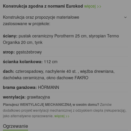
Konstrukcja zgodna z normami Eurokod
więcej >>
Konstrukcja oraz propozycje materiałowe
zastosowane w projekcie:
ściany:
pustak ceramiczny Porotherm 25 cm, styropian Termo
Organika 20 cm, tynk
strop:
gęstożebrowy
ścianka kolankowa:
112 cm
dach:
czterospadowy, nachylenie 40 st. , więźba drewniana,
dachówka ceramiczna, okno dachowe FAKRO
brama garażowa:
HÖRMANN
wentylacja:
grawitacyjna
Planujesz WENTYLACJĘ MECHANICZNĄ w swoim domu?
Zamów
dodatkowo projekt wentylacji mechanicznej z odzyskiem ciepła (rekuperacją),
jako alternatywne opracowanie.
więcej >>
Ogrzewanie