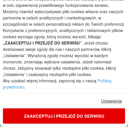
w celu zapewnienia prawidłowego funkcjonowania serwisu.
Projekty domów wielorodzinnych
Możemy również wykorzystywać pliki cookies własne oraz naszych
Projekty domów bliźniaczych
partnerów w celach analitycznych i marketingowych, w
Projekty domów nowoczesnych
szczególności w celach personalizacji reklam do Twoich preferencji.
Projekty domów parterowych
Korzystanie z preferencyjnych, analitycznych i reklamowych plików
cookies wymaga zgody, którą możesz wyrazić, klikając
2026 © ARCHON+ Biuro Projektów - Tradycyjne i nowoczesne gotowe
„ZAAKCEPTUJ I PRZEJDŹ DO SERWISU”
. Jeżeli chcesz
projekty domów - autorska pracownia architektoniczna założona w 1990r.
przez arch. Barbarę Mendel
dostosować swoje zgody dla nas i naszych partnerów, kliknij
Z uwagi na ciągłe doskonalenie procesu powstawania projektów (zgodnie z
„Ustawienia”. Wyrażoną zgodę możesz wycofać w każdym
normą ISO 9001), prezentowane na stronie projekty domów mogą
momencie, zmieniając wybrane ustawienia. Jeżeli natomiast
nieznacznie różnić się od dokumentacji technicznej.
chcesz, żebyśmy stosowali tylko niezbędne pliki cookies, kliknij
Informujemy, iż w celu optymalizacji treści dostępnych w naszym sklepie,
„Ustawienia” i zaakceptuj niezbędne pliki cookies.
dostosowania ich do Państwa indywidualnych potrzeb korzystamy z
Aby uzyskać więcej informacji, zapoznaj się z naszą
Polityką
informacji zapisanych za pomocą plików cookies na urządzeniach
prywatności
.
końcowych użytkowników. Pliki cookies użytkownik może kontrolować za
pomocą ustawień swojej przeglądarki internetowej. Dalsze korzystanie z
naszego serwisu internetowego, bez zmiany ustawień przeglądarki
Ustawienia
internetowej oznacza, iż użytkownik akceptuje stosowanie plików cookies.
Więcej informacji zawartych jest w polityce prywatności.
ZAAKCEPTUJ I PRZEJDŹ DO SERWISU
Polityka prywatności
Regulamin sklepu internetowego
Reklamacje
Jak zmienić ustawienia cookies