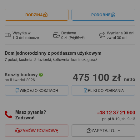
RODZINA
PODOBNE
Wysyłka w
Dostawa
Wymiana 90 dni,
1-3 dni robocze
0 zł (
24,60 zł
)
zwrot 30 dni
Dom jednorodzinny z poddaszem użytkowym
7 pokoi, kuchnia, 2 łazienki, kotłownia, kominek, garaż
475 100 zł
Koszty budowy
netto
na II kwartał 2026
WIĘCEJ O KOSZTACH
PLIKI DO POBRANIA
+48 12 37 21 900
Masz pytania?
Zadzwoń
pn-pt 8-19, sb. 9-13
ZAMÓW ROZMOWĘ
ZAPYTAJ O...