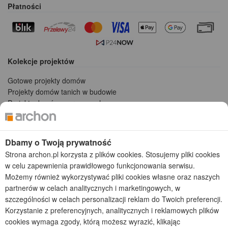
Płatności
Kolekcje projektów
Gotowe projekty domów
Projekty domów tanich w budowie
Projekty domów szeregowych
Projekty małych domów (do 150 m2)
Projekty domów wielorodzinnych
Projekty domów bliźniaczych
Dbamy o Twoją prywatność
Projekty domów nowoczesnych
Strona archon.pl korzysta z plików cookies. Stosujemy pliki cookies
Projekty domów parterowych
w celu zapewnienia prawidłowego funkcjonowania serwisu.
Możemy również wykorzystywać pliki cookies własne oraz naszych
2026 © ARCHON+ Biuro Projektów - Tradycyjne i nowoczesne gotowe
partnerów w celach analitycznych i marketingowych, w
projekty domów - autorska pracownia architektoniczna założona w 1990r.
szczególności w celach personalizacji reklam do Twoich preferencji.
przez arch. Barbarę Mendel
Z uwagi na ciągłe doskonalenie procesu powstawania projektów (zgodnie z
Korzystanie z preferencyjnych, analitycznych i reklamowych plików
normą ISO 9001), prezentowane na stronie projekty domów mogą
cookies wymaga zgody, którą możesz wyrazić, klikając