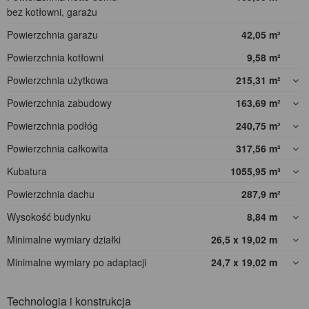
bez kotłowni, garażu
Powierzchnia garażu
42,05
m²
Powierzchnia kotłowni
9,58
m²
Powierzchnia użytkowa
215,31
m²
Powierzchnia zabudowy
163,69
m²
Powierzchnia podłóg
240,75
m²
Powierzchnia całkowita
317,56
m²
Kubatura
1055,95
m³
Powierzchnia dachu
287,9
m²
Wysokość budynku
8,84
m
Minimalne wymiary działki
26,5 x 19,02
m
Minimalne wymiary po adaptacji
24,7 x 19,02
m
Technologia i konstrukcja