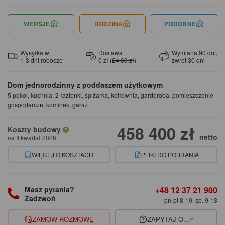
WERSJE
RODZINA
PODOBNE
Wysyłka w
Dostawa
Wymiana 90 dni,
1-3 dni robocze
0 zł (
24,60 zł
)
zwrot 30 dni
Dom jednorodzinny z poddaszem użytkowym
5 pokoi, kuchnia, 2 łazienki, spiżarka, kotłownia, garderoba, pomieszczenie
gospodarcze, kominek, garaż
458 400 zł
Koszty budowy
netto
na II kwartał 2026
WIĘCEJ O KOSZTACH
PLIKI DO POBRANIA
+48 12 37 21 900
Masz pytania?
Zadzwoń
pn-pt 8-19, sb. 9-13
ZAMÓW ROZMOWĘ
ZAPYTAJ O...