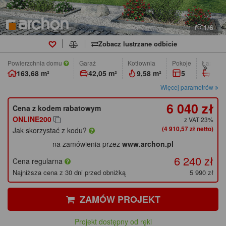
1/6
Zobacz lustrzane odbicie
Powierzchnia domu
Garaż
Kotłownia
pokoje
łazienk
163,68 m²
42,05 m²
9,58 m²
5
2
Więcej parametrów
6 040 zł
Cena z kodem rabatowym
ONLINE200
z VAT 23%
(4 910,57 zł netto)
Jak skorzystać z kodu?
na zamówienia przez
www.archon.pl
6 240 zł
Cena regularna
Najniższa cena z 30 dni przed obniżką
5 990 zł
ZAMÓW PROJEKT
Projekt dostępny od ręki