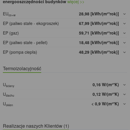
energooszczędności budynków
więcej >>
EU
28,98 [kWh/(m²*rok)]
co+w
EP (paliwo stałe - ekogroszek)
67,99 [kWh/(m²*rok)]
EP (gaz)
59,71 [kWh/(m²*rok)]
EP (paliwo stałe - pellet)
18,48 [kWh/(m²*rok)]
EP (pompa ciepła)
48,29 [kWh/(m²*rok)]
Termoizolacyjność
U
0,16 W/(m²*K)
ściany
U
0,12 W/(m²*K)
dachu
U
< 0,9 W/(m²*K)
okien
Realizacje naszych Klientów (1)