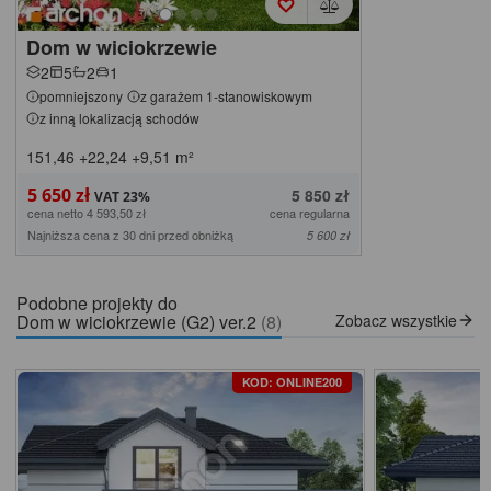
Dom w wiciokrzewie
2
5
2
1
pomniejszony
z garażem 1-stanowiskowym
z inną lokalizacją schodów
151,46
+22,24
+9,51
m²
5 650 zł
5 850 zł
cena netto 4 593,50 zł
cena regularna
Najniższa cena z 30 dni przed obniżką
5 600 zł
Podobne projekty do
Dom w wiciokrzewie (G2) ver.2
(8)
Zobacz wszystkie
KOD: ONLINE200