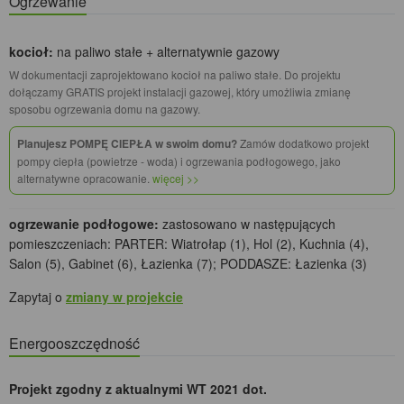
Ogrzewanie
kocioł:
na paliwo stałe + alternatywnie gazowy
W dokumentacji zaprojektowano kocioł na paliwo stałe. Do projektu
dołączamy GRATIS projekt instalacji gazowej, który umożliwia zmianę
sposobu ogrzewania domu na gazowy.
Planujesz POMPĘ CIEPŁA w swoim domu?
Zamów dodatkowo projekt
pompy ciepła (powietrze - woda) i ogrzewania podłogowego, jako
alternatywne opracowanie.
więcej >>
ogrzewanie podłogowe:
zastosowano w następujących
pomieszczeniach: PARTER: Wiatrołap (1), Hol (2), Kuchnia (4),
Salon (5), Gabinet (6), Łazienka (7); PODDASZE: Łazienka (3)
Zapytaj o
zmiany w projekcie
Energooszczędność
Projekt zgodny z aktualnymi WT 2021 dot.