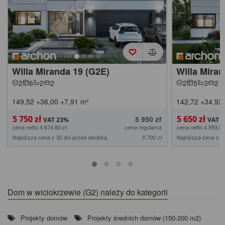
Willa Miranda 19 (G2E)
Willa Miran
2
6
2
2
2
5
3
2
149,52
+36,00
+7,91
m²
142,72
+34,92
5 750 zł
5 650 zł
5 950 zł
cena netto 4 674,80 zł
cena regularna
cena netto 4 593,50
Najniższa cena z 30 dni przed obniżką
Najniższa cena z 3
5 700 zł
Dom w wiciokrzewie (G2) należy do kategorii
Projekty domów
Projekty średnich domów (150-200 m2)