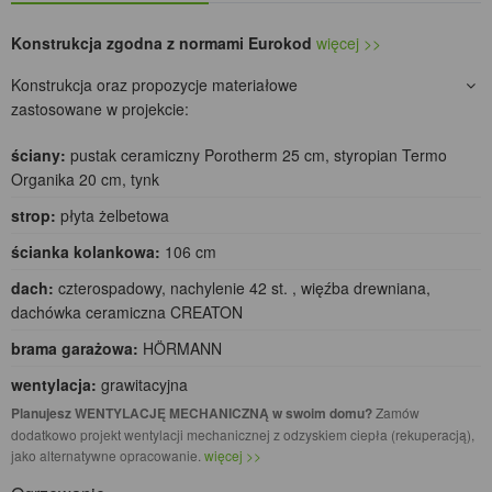
Konstrukcja zgodna z normami Eurokod
więcej >>
Konstrukcja oraz propozycje materiałowe
zastosowane w projekcie:
ściany:
pustak ceramiczny Porotherm 25 cm, styropian Termo
Organika 20 cm, tynk
strop:
płyta żelbetowa
ścianka kolankowa:
106 cm
dach:
czterospadowy, nachylenie 42 st. , więźba drewniana,
dachówka ceramiczna CREATON
brama garażowa:
HÖRMANN
wentylacja:
grawitacyjna
Planujesz WENTYLACJĘ MECHANICZNĄ w swoim domu?
Zamów
dodatkowo projekt wentylacji mechanicznej z odzyskiem ciepła (rekuperacją),
jako alternatywne opracowanie.
więcej >>