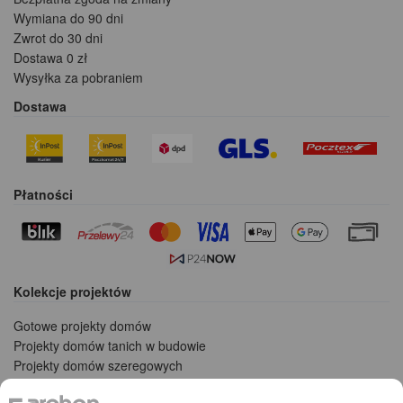
Wymiana do 90 dni
Zwrot do 30 dni
Dostawa 0 zł
Wysyłka za pobraniem
Dostawa
Płatności
Kolekcje projektów
Gotowe projekty domów
Projekty domów tanich w budowie
Projekty domów szeregowych
Projekty małych domów (do 150 m2)