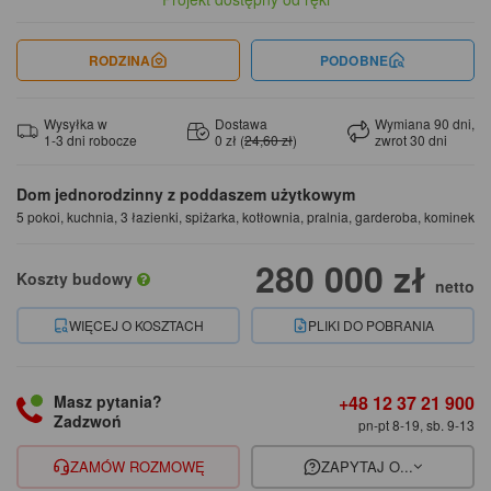
RODZINA
PODOBNE
Wysyłka w
Dostawa
Wymiana 90 dni,
1-3 dni robocze
0 zł (
24,60 zł
)
zwrot 30 dni
Dom jednorodzinny z poddaszem użytkowym
5 pokoi, kuchnia, 3 łazienki, spiżarka, kotłownia, pralnia, garderoba, kominek
280 000 zł
Koszty budowy
netto
WIĘCEJ O KOSZTACH
PLIKI DO POBRANIA
+48 12 37 21 900
Masz pytania?
Zadzwoń
pn-pt 8-19, sb. 9-13
ZAMÓW ROZMOWĘ
ZAPYTAJ O...