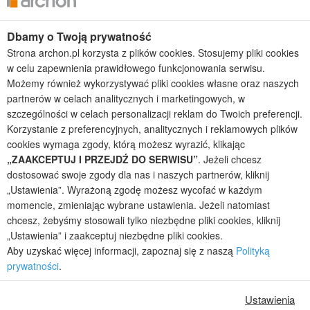
Projekty domów wielorodzinnych
Projekty domów bliźniaczych
Projekty domów nowoczesnych
Dbamy o Twoją prywatność
Projekty domów parterowych
Strona archon.pl korzysta z plików cookies. Stosujemy pliki cookies
w celu zapewnienia prawidłowego funkcjonowania serwisu.
2026 © ARCHON+ Biuro Projektów - Tradycyjne i nowoczesne gotowe
Możemy również wykorzystywać pliki cookies własne oraz naszych
projekty domów - autorska pracownia architektoniczna założona w 1990r.
partnerów w celach analitycznych i marketingowych, w
przez arch. Barbarę Mendel
szczególności w celach personalizacji reklam do Twoich preferencji.
Z uwagi na ciągłe doskonalenie procesu powstawania projektów (zgodnie z
Korzystanie z preferencyjnych, analitycznych i reklamowych plików
normą ISO 9001), prezentowane na stronie projekty domów mogą
nieznacznie różnić się od dokumentacji technicznej.
cookies wymaga zgody, którą możesz wyrazić, klikając
„ZAAKCEPTUJ I PRZEJDŹ DO SERWISU”
. Jeżeli chcesz
Informujemy, iż w celu optymalizacji treści dostępnych w naszym sklepie,
dostosować swoje zgody dla nas i naszych partnerów, kliknij
dostosowania ich do Państwa indywidualnych potrzeb korzystamy z
informacji zapisanych za pomocą plików cookies na urządzeniach
„Ustawienia”. Wyrażoną zgodę możesz wycofać w każdym
końcowych użytkowników. Pliki cookies użytkownik może kontrolować za
momencie, zmieniając wybrane ustawienia. Jeżeli natomiast
pomocą ustawień swojej przeglądarki internetowej. Dalsze korzystanie z
chcesz, żebyśmy stosowali tylko niezbędne pliki cookies, kliknij
naszego serwisu internetowego, bez zmiany ustawień przeglądarki
„Ustawienia” i zaakceptuj niezbędne pliki cookies.
internetowej oznacza, iż użytkownik akceptuje stosowanie plików cookies.
Aby uzyskać więcej informacji, zapoznaj się z naszą
Polityką
Więcej informacji zawartych jest w polityce prywatności.
prywatności
.
Polityka prywatności
Regulamin sklepu internetowego
Reklamacje
Jak zmienić ustawienia cookies
Ustawienia