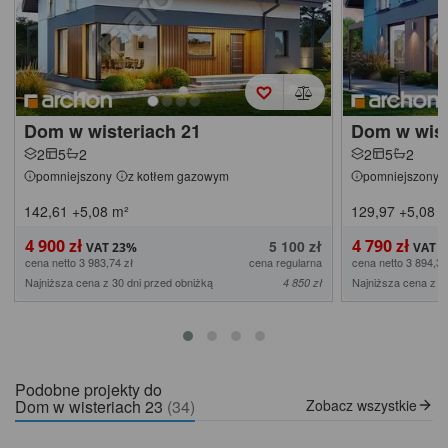
Dom w wisteriach 21
Dom w wist
2
5
2
2
5
2
pomniejszony
z kotłem gazowym
pomniejszony
142,61
+5,08
m²
129,97
+5,08
m
4 900 zł
4 790 zł
5 100 zł
cena netto 3 983,74 zł
cena regularna
cena netto 3 894,31
Najniższa cena z 30 dni przed obniżką
Najniższa cena z 3
4 850 zł
Podobne projekty do
Dom w wisteriach 23
(34)
Zobacz wszystkie