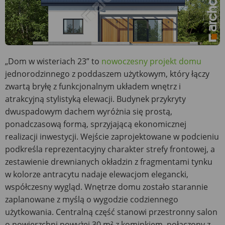
„Dom w wisteriach 23” to
nowoczesny projekt domu
jednorodzinnego z poddaszem użytkowym, który łączy
zwartą bryłę z funkcjonalnym układem wnętrz i
atrakcyjną stylistyką elewacji. Budynek przykryty
dwuspadowym dachem wyróżnia się prostą,
ponadczasową formą, sprzyjającą ekonomicznej
realizacji inwestycji. Wejście zaprojektowane w podcieniu
podkreśla reprezentacyjny charakter strefy frontowej, a
zestawienie drewnianych okładzin z fragmentami tynku
w kolorze antracytu nadaje elewacjom elegancki,
współczesny wygląd. Wnętrze domu zostało starannie
zaplanowane z myślą o wygodzie codziennego
użytkowania. Centralną część stanowi przestronny salon
o powierzchni powyżej 30 m² z kominkiem, połączony z