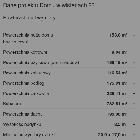
Dane projektu Domu w wisteriach 23
Powierzchnie i wymiary
Powierzchnia netto domu
153,8
m²
bez kotłowni
Powierzchnia kotłowni
8,04
m²
Powierzchnia użytkowa (bez schodów)
156,15
m²
Powierzchnia zabudowy
116,54
m²
Powierzchnia podłóg
175,91
m²
Powierzchnia całkowita
229,41
m²
Kubatura
782,51
m³
Powierzchnia dachu
195,98
m²
Wysokość budynku
8,5
m
Minimalne wymiary działki
20,9 x 17,0
m