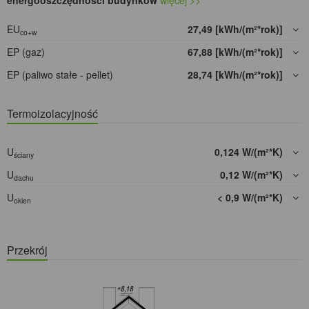
energooszczędności budynków
więcej >>
EU
27,49 [kWh/(m²*rok)]
co+w
EP (gaz)
67,88 [kWh/(m²*rok)]
EP (paliwo stałe - pellet)
28,74 [kWh/(m²*rok)]
Termoizolacyjność
U
0,124 W/(m²*K)
ściany
U
0,12 W/(m²*K)
dachu
U
< 0,9 W/(m²*K)
okien
Przekrój