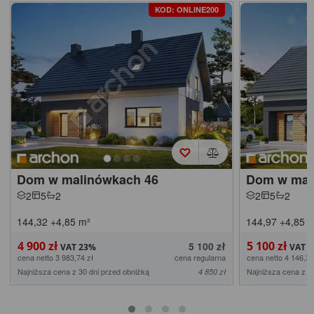
KOD: ONLINE200
Dom w malinówkach 46
Dom w mal
2
5
2
2
5
2
144,32
+4,85
m²
144,97
+4,85
m
4 900 zł
5 100 zł
5 100 zł
cena netto 3 983,74 zł
cena regularna
cena netto 4 146,34
Najniższa cena z 30 dni przed obniżką
Najniższa cena z 3
4 850 zł