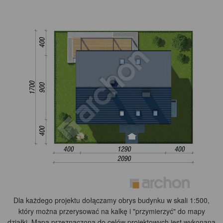
Dla każdego projektu dołączamy obrys budynku w skali 1:500,
który można przerysować na kalkę i "przymierzyć" do mapy
działki. Mapa przeznaczona do celów projektowych jest wykonana