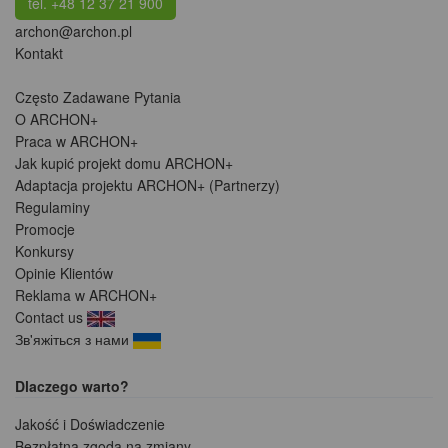
tel. +48 12 37 21 900
archon@archon.pl
Kontakt
Często Zadawane Pytania
O ARCHON+
Praca w ARCHON+
Jak kupić projekt domu ARCHON+
Adaptacja projektu ARCHON+ (Partnerzy)
Regulaminy
Promocje
Konkursy
Opinie Klientów
Reklama w ARCHON+
Contact us
Зв'яжіться з нами
Dlaczego warto?
Jakość i Doświadczenie
Bezpłatna zgoda na zmiany