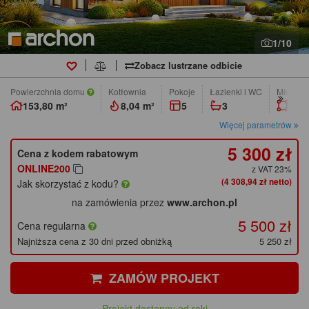
1/10
Zobacz lustrzane odbicie
Powierzchnia domu
Kotłownia
pokoje
łazienki i WC
Min. wym
153,80 m²
8,04 m²
5
3
20,9
Więcej parametrów
5 300 zł
Cena z kodem rabatowym
ONLINE200
z VAT 23%
(4 308,94 zł netto)
Jak skorzystać z kodu?
na zamówienia przez
www.archon.pl
5 500 zł
Cena regularna
Najniższa cena z 30 dni przed obniżką
5 250 zł
ZAMÓW PROJEKT
Projekt dostępny od ręki