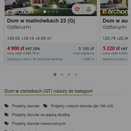
Dom w malinówkach 23 (G)
Dom w auro
2
6
2
1
2
4
2
1
120,05
+18,19
+6,09
m²
120,79
+22,90
4 900 zł
5 220 zł
5 100 zł
cena netto 3 983,74 zł
cena regularna
cena netto 4 243,90
Najniższa cena z 30 dni przed obniżką
Najniższa cena z 3
4 850 zł
Dom w zielistkach (GT) należy do kategorii
Projekty domów
Projekty małych domów (do 150 m2)
Projekty domów na wąską działkę
Projekty domów nowoczesnych