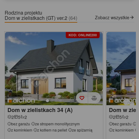
Rodzina projektu
Dom w zielistkach (GT) ver.2
(64)
Zobacz wszystkie
KOD: ONLINE200
Dom w zielistkach 34 (A)
Dom w ziel
2
5
2
2
5
2
bez garażu
ze stropem monolitycznym
bez garażu
z
z kominkiem
z kotłem na pellet
ze spiżarnią
z kominkiem