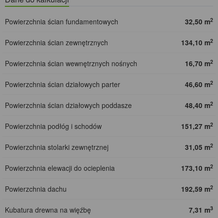
2
Powierzchnia ścian fundamentowych
32,50 m
2
Powierzchnia ścian zewnętrznych
134,10 m
2
Powierzchnia ścian wewnętrznych nośnych
16,70 m
2
Powierzchnia ścian działowych parter
46,60 m
2
Powierzchnia ścian działowych poddasze
48,40 m
2
Powierzchnia podłóg i schodów
151,27 m
2
Powierzchnia stolarki zewnętrznej
31,05 m
2
Powierzchnia elewacji do ocieplenia
173,10 m
2
Powierzchnia dachu
192,59 m
3
Kubatura drewna na więźbę
7,31 m