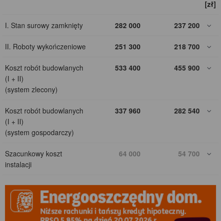
[zł]
I. Stan surowy zamknięty
282 000
237 200
II. Roboty wykończeniowe
251 300
218 700
Koszt robót budowlanych
533 400
455 900
(I + II)
(system zlecony)
Koszt robót budowlanych
337 960
282 540
(I + II)
(system gospodarczy)
Szacunkowy koszt
64 000
54 700
instalacji