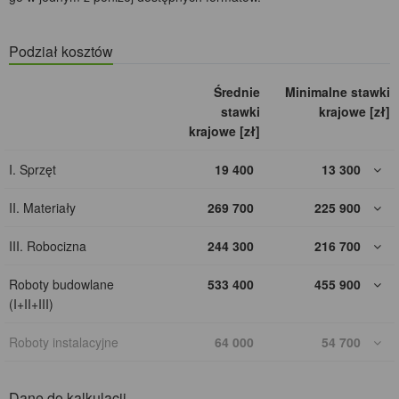
Podział kosztów
Średnie
Minimalne stawki
stawki
krajowe [zł]
krajowe [zł]
I. Sprzęt
19 400
13 300
II. Materiały
269 700
225 900
III. Robocizna
244 300
216 700
Roboty budowlane
533 400
455 900
(I+II+III)
Roboty instalacyjne
64 000
54 700
Dane do kalkulacji