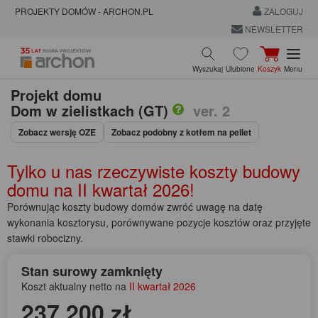
PROJEKTY DOMÓW - ARCHON.PL
ZALOGUJ
NEWSLETTER
Wyszukaj
Ulubione
Koszyk
Menu
Projekt domu
Dom w zielistkach (GT)
ver. 2
Zobacz wersję OZE
Zobacz podobny z kotłem na pellet
Tylko u nas rzeczywiste koszty budowy
domu na
II kwartał 2026!
Porównując koszty budowy domów zwróć uwagę na datę
wykonania kosztorysu, porównywane pozycje kosztów oraz przyjęte
stawki robocizny.
Stan surowy zamknięty
Koszt aktualny netto na
II kwartał 2026
237 200 zł