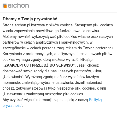
Projekty małych domów (do 150 m2)
Projekty domów wielorodzinnych
Projekty domów bliźniaczych
Dbamy o Twoją prywatność
Projekty domów nowoczesnych
Strona archon.pl korzysta z plików cookies. Stosujemy pliki cookies
Projekty domów parterowych
w celu zapewnienia prawidłowego funkcjonowania serwisu.
Możemy również wykorzystywać pliki cookies własne oraz naszych
2026 © ARCHON+ Biuro Projektów - Tradycyjne i nowoczesne gotowe
partnerów w celach analitycznych i marketingowych, w
projekty domów - autorska pracownia architektoniczna założona w 1990r.
przez arch. Barbarę Mendel
szczególności w celach personalizacji reklam do Twoich preferencji.
Z uwagi na ciągłe doskonalenie procesu powstawania projektów (zgodnie z
Korzystanie z preferencyjnych, analitycznych i reklamowych plików
normą ISO 9001), prezentowane na stronie projekty domów mogą
cookies wymaga zgody, którą możesz wyrazić, klikając
nieznacznie różnić się od dokumentacji technicznej.
„ZAAKCEPTUJ I PRZEJDŹ DO SERWISU”
. Jeżeli chcesz
Informujemy, iż w celu optymalizacji treści dostępnych w naszym sklepie,
dostosować swoje zgody dla nas i naszych partnerów, kliknij
dostosowania ich do Państwa indywidualnych potrzeb korzystamy z
„Ustawienia”. Wyrażoną zgodę możesz wycofać w każdym
informacji zapisanych za pomocą plików cookies na urządzeniach
momencie, zmieniając wybrane ustawienia. Jeżeli natomiast
końcowych użytkowników. Pliki cookies użytkownik może kontrolować za
chcesz, żebyśmy stosowali tylko niezbędne pliki cookies, kliknij
pomocą ustawień swojej przeglądarki internetowej. Dalsze korzystanie z
„Ustawienia” i zaakceptuj niezbędne pliki cookies.
naszego serwisu internetowego, bez zmiany ustawień przeglądarki
Aby uzyskać więcej informacji, zapoznaj się z naszą
Polityką
internetowej oznacza, iż użytkownik akceptuje stosowanie plików cookies.
Więcej informacji zawartych jest w polityce prywatności.
prywatności
.
Polityka prywatności
Regulamin sklepu internetowego
Reklamacje
Jak zmienić ustawienia cookies