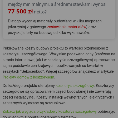
między minimalnymi, a średnimi stawkami wynosi
77 500 zł
netto?
Dlatego wyceniaj materiały budowlane w kilku miejscach
(skorzystaj z gotowego
zestawienia materiałów
) oraz
pozyskuj oferty na budowę od kilku wykonawców.
Publikowane koszty budowy projektu to wartości przeniesione z
kosztorysu szczegółowego. Wszystkie podawane ceny (zarówno na
stronie internetowej jak i w kosztorysie szczegółowym) opracowane
są na podstawie cen krajowych, publikowanych co kwartał w
zeszytach "Sekocenbud". Więcej szczegółów znajdziesz w artykule
Projekty domów z kosztorysem
.
Do każdego projektu oferujemy
kosztorys szczegółowy
. Kosztorysy
szczegółowe są opracowaniem części budowlanej i nie zawierają
części instalacyjnej. Koszty instalacji wewnętrznych: elektrycznych i
sanitarnych wyliczane są szacunkowo.
Zobacz jak wygląda przykładowy kosztorys szczegółowy
pobierając
go w jednym z poniżej dostępnych formatów.