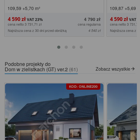
109,59
+5,70
m²
109,87
+5,69
m
4 590 zł
4 590 zł
4 790 zł
cena netto 3 731,71 zł
cena regularna
cena netto 3 731,71
Najniższa cena z 30 dni przed obniżką
Najniższa cena z 3
4 540 zł
Podobne projekty do
Dom w zielistkach (GT) ver.2
(61)
Zobacz wszystkie
KOD: ONLINE200