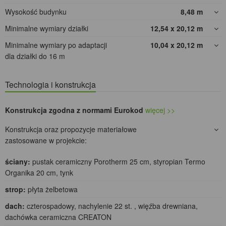
Wysokość budynku
8,48
m
Minimalne wymiary działki
12,54 x 20,12
m
Minimalne wymiary po adaptacji
10,04 x 20,12
m
dla działki do 16 m
Technologia i konstrukcja
Konstrukcja zgodna z normami Eurokod
więcej >>
Konstrukcja oraz propozycje materiałowe
zastosowane w projekcie:
ściany:
pustak ceramiczny Porotherm 25 cm, styropian Termo
Organika 20 cm, tynk
strop:
płyta żelbetowa
dach:
czterospadowy, nachylenie 22 st. , więźba drewniana,
dachówka ceramiczna CREATON