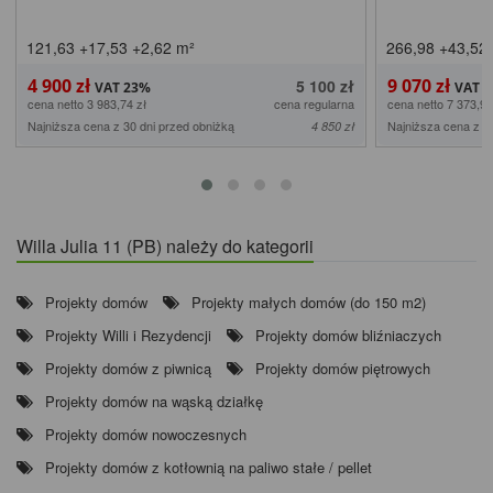
121,63
+17,53
+2,62
m²
266,98
+43,52
4 900 zł
9 070 zł
5 100 zł
cena netto 3 983,74 zł
cena regularna
cena netto 7 373,98
Najniższa cena z 30 dni przed obniżką
Najniższa cena z 3
4 850 zł
Willa Julia 11 (PB) należy do kategorii
Projekty domów
Projekty małych domów (do 150 m2)
Projekty Willi i Rezydencji
Projekty domów bliźniaczych
Projekty domów z piwnicą
Projekty domów piętrowych
Projekty domów na wąską działkę
Projekty domów nowoczesnych
Projekty domów z kotłownią na paliwo stałe / pellet