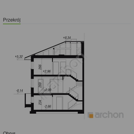
Przekrój
Obrys