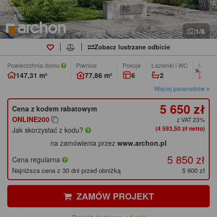
1/8
Zobacz lustrzane odbicie
Powierzchnia domu
Piwnice
pokoje
łazienki i WC
Min. w
147,31 m²
77,86 m²
6
2
12,
Więcej parametrów
5 650 zł
Cena z kodem rabatowym
ONLINE200
z VAT 23%
(4 593,50 zł netto)
Jak skorzystać z kodu?
na zamówienia przez
www.archon.pl
5 850 zł
Cena regularna
Najniższa cena z 30 dni przed obniżką
5 600 zł
ZAMÓW PROJEKT