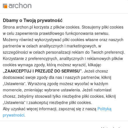
Projekty domów tanich w budowie
Projekty domów szeregowych
Projekty małych domów (do 150 m2)
Dbamy o Twoją prywatność
Projekty domów wielorodzinnych
Strona archon.pl korzysta z plików cookies. Stosujemy pliki cookies
Projekty domów bliźniaczych
w celu zapewnienia prawidłowego funkcjonowania serwisu.
Projekty domów nowoczesnych
Możemy również wykorzystywać pliki cookies własne oraz naszych
Projekty domów parterowych
partnerów w celach analitycznych i marketingowych, w
szczególności w celach personalizacji reklam do Twoich preferencji.
2026 © ARCHON+ Biuro Projektów - Tradycyjne i nowoczesne gotowe
Korzystanie z preferencyjnych, analitycznych i reklamowych plików
projekty domów - autorska pracownia architektoniczna założona w 1990r.
cookies wymaga zgody, którą możesz wyrazić, klikając
przez arch. Barbarę Mendel
„ZAAKCEPTUJ I PRZEJDŹ DO SERWISU”
. Jeżeli chcesz
Z uwagi na ciągłe doskonalenie procesu powstawania projektów (zgodnie z
dostosować swoje zgody dla nas i naszych partnerów, kliknij
normą ISO 9001), prezentowane na stronie projekty domów mogą
nieznacznie różnić się od dokumentacji technicznej.
„Ustawienia”. Wyrażoną zgodę możesz wycofać w każdym
momencie, zmieniając wybrane ustawienia. Jeżeli natomiast
Informujemy, iż w celu optymalizacji treści dostępnych w naszym sklepie,
chcesz, żebyśmy stosowali tylko niezbędne pliki cookies, kliknij
dostosowania ich do Państwa indywidualnych potrzeb korzystamy z
„Ustawienia” i zaakceptuj niezbędne pliki cookies.
informacji zapisanych za pomocą plików cookies na urządzeniach
końcowych użytkowników. Pliki cookies użytkownik może kontrolować za
Aby uzyskać więcej informacji, zapoznaj się z naszą
Polityką
pomocą ustawień swojej przeglądarki internetowej. Dalsze korzystanie z
prywatności
.
naszego serwisu internetowego, bez zmiany ustawień przeglądarki
internetowej oznacza, iż użytkownik akceptuje stosowanie plików cookies.