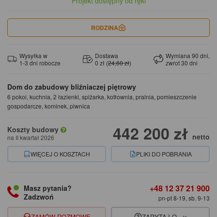
Projekt dostępny od ręki
RODZINA
Wysyłka w
Dostawa
Wymiana 90 dni,
1-3 dni robocze
0 zł (
24,60 zł
)
zwrot 30 dni
Dom do zabudowy bliźniaczej piętrowy
6 pokoi, kuchnia, 2 łazienki, spiżarka, kotłownia, pralnia, pomieszczenie
gospodarcze, kominek, piwnica
442 200 zł
Koszty budowy
netto
na II kwartał 2026
WIĘCEJ O KOSZTACH
PLIKI DO POBRANIA
+48 12 37 21 900
Masz pytania?
Zadzwoń
pn-pt 8-19, sb. 9-13
ZAMÓW ROZMOWĘ
ZAPYTAJ O...