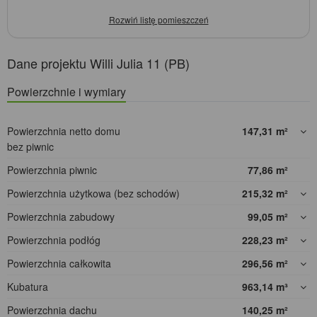
Dane projektu Willi Julia 11 (PB)
Powierzchnie i wymiary
Powierzchnia netto domu
147,31
m²
bez piwnic
Powierzchnia piwnic
77,86
m²
Powierzchnia użytkowa (bez schodów)
215,32
m²
Powierzchnia zabudowy
99,05
m²
Powierzchnia podłóg
228,23
m²
Powierzchnia całkowita
296,56
m²
Kubatura
963,14
m³
Powierzchnia dachu
140,25
m²