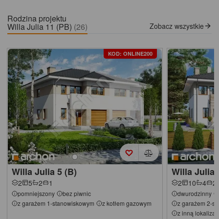
Rodzina projektu
Willa Julia 11 (PB)
(26)
Zobacz wszystkie
KOD: ONLINE200
Willa Julia 5 (B)
Willa Julia 
2
5
2
1
2
10
4
2
pomniejszony
bez piwnic
dwurodzinny
z garażem 1-stanowiskowym
z kotłem gazowym
z garażem 2-s
z inną lokaliza