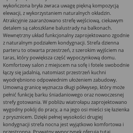
wykończona bryła zwraca uwagę piękną kompozycją
elewacji, z wykorzystaniem naturalnych okładzin.
Atrakcyjnie zaaranżowano strefę wejściową, ciekawym
detalem są całoszklane balustrady na balkonach.
Wewnętrzny układ funkcjonalny zaprojektowano zgodnie
z naturalnym podziałem kondygnacji. Strefa dzienna
parteru to otwarta przestrzeń, z szerokim wyjściem na
taras, który powiększa część wypoczynkową domu.
Komfortowy salon z miejscem na sofę i fotele swobodnie
łączy się jadalnią, natomiast przestrzeń kuchni
wyodrębniono odpowiednim ułożeniem zabudowy.
Umowną granicę wyznacza długi półwysep, który może
pełnić funkcję barku śniadaniowego oraz nowoczesnej
strefy gotowania. W pobliżu wiatrołapu zaprojektowano
wygodny pokój do pracy, a na jego osi mieści się łazienka
z prysznicem. Dzięki pełnej wysokości drugiej
kondygnacji strefa nocna jest wyjątkowo komfortowa i
przestronna. Prywatny wypoczynek oferują tutaj