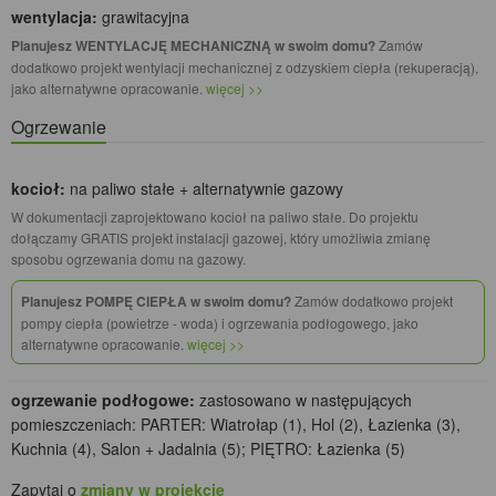
wentylacja:
grawitacyjna
Planujesz WENTYLACJĘ MECHANICZNĄ w swoim domu?
Zamów
dodatkowo projekt wentylacji mechanicznej z odzyskiem ciepła (rekuperacją),
jako alternatywne opracowanie.
więcej >>
Ogrzewanie
kocioł:
na paliwo stałe + alternatywnie gazowy
W dokumentacji zaprojektowano kocioł na paliwo stałe. Do projektu
dołączamy GRATIS projekt instalacji gazowej, który umożliwia zmianę
sposobu ogrzewania domu na gazowy.
Planujesz POMPĘ CIEPŁA w swoim domu?
Zamów dodatkowo projekt
pompy ciepła (powietrze - woda) i ogrzewania podłogowego, jako
alternatywne opracowanie.
więcej >>
ogrzewanie podłogowe:
zastosowano w następujących
pomieszczeniach: PARTER: Wiatrołap (1), Hol (2), Łazienka (3),
Kuchnia (4), Salon + Jadalnia (5); PIĘTRO: Łazienka (5)
Zapytaj o
zmiany w projekcie