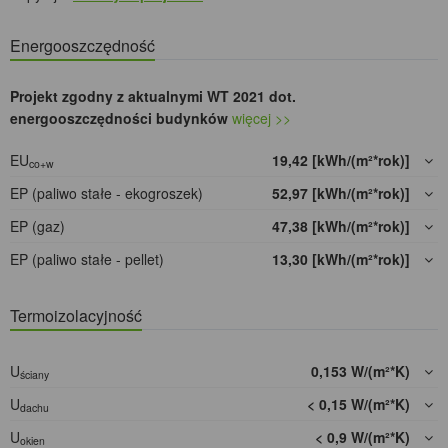
Energooszczędność
Projekt zgodny z aktualnymi WT 2021 dot.
energooszczędności budynków
więcej >>
EU
19,42 [kWh/(m²*rok)]
co+w
EP (paliwo stałe - ekogroszek)
52,97 [kWh/(m²*rok)]
EP (gaz)
47,38 [kWh/(m²*rok)]
EP (paliwo stałe - pellet)
13,30 [kWh/(m²*rok)]
Termoizolacyjność
U
0,153 W/(m²*K)
ściany
U
< 0,15 W/(m²*K)
dachu
U
< 0,9 W/(m²*K)
okien