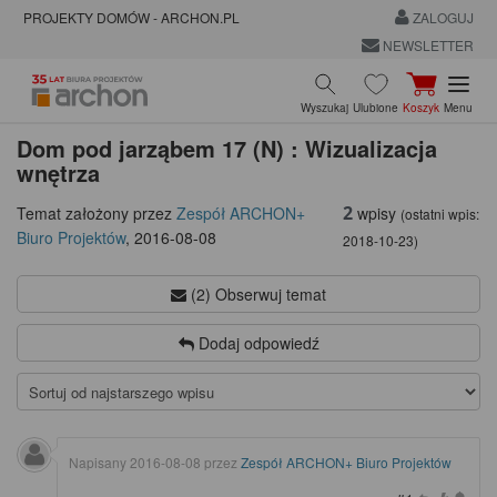
PROJEKTY DOMÓW - ARCHON.PL
ZALOGUJ
NEWSLETTER
Wyszukaj
Ulubione
Koszyk
Menu
Dom pod jarząbem 17 (N) : Wizualizacja
wnętrza
2
wpisy
Temat założony przez
Zespół ARCHON+
(ostatni wpis:
Biuro Projektów
,
2016-08-08
2018-10-23
)
(2) Obserwuj temat
Dodaj odpowiedź
Napisany
2016-08-08
przez
Zespół ARCHON+ Biuro Projektów