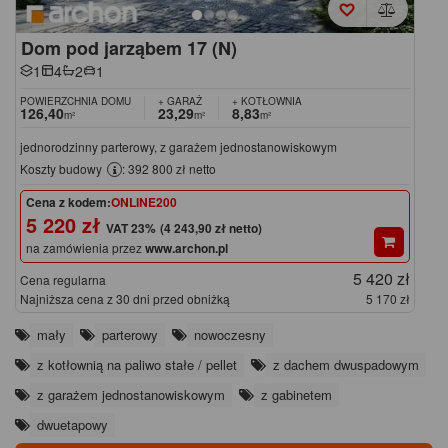
Dom pod jarząbem 17 (N)
1
4
2
1
POWIERZCHNIA DOMU
+ GARAŻ
+ KOTŁOWNIA
126,40
23,29
8,83
m²
m²
m²
jednorodzinny parterowy, z garażem jednostanowiskowym
Koszty budowy
: 392 800 zł netto
Cena z kodem:
ONLINE200
5 220 zł
(4 243,90 zł netto)
na zamówienia przez
www.archon.pl
5 420 zł
Cena regularna
Najniższa cena z 30 dni przed obniżką
5 170 zł
mały
parterowy
nowoczesny
z kotłownią na paliwo stałe / pellet
z dachem dwuspadowym
z garażem jednostanowiskowym
z gabinetem
dwuetapowy