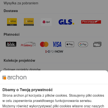
Wysyłka za pobraniem
Dostawa
Płatności
Kolekcje projektów
Gotowe projekty domów
Projekty domów tanich w budowie
Projekty domów szeregowych
Projekty małych domów (do 150 m2)
Dbamy o Twoją prywatność
Projekty domów wielorodzinnych
Strona archon.pl korzysta z plików cookies. Stosujemy pliki cookies
Projekty domów bliźniaczych
w celu zapewnienia prawidłowego funkcjonowania serwisu.
Projekty domów nowoczesnych
Możemy również wykorzystywać pliki cookies własne oraz naszych
Projekty domów parterowych