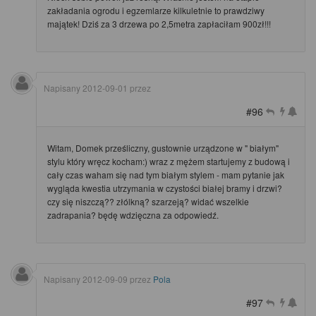
zakładania ogrodu i egzemlarze kilkuletnie to prawdziwy
majątek! Dziś za 3 drzewa po 2,5metra zapłaciłam 900zł!!!
Napisany
2012-09-01
przez
#96
Witam, Domek prześliczny, gustownie urządzone w " białym"
stylu który wręcz kocham:) wraz z mężem startujemy z budową i
cały czas waham się nad tym białym stylem - mam pytanie jak
wygląda kwestia utrzymania w czystości białej bramy i drzwi?
czy się niszczą?? złólkną? szarzeją? widać wszelkie
zadrapania? będę wdzięczna za odpowiedź.
Napisany
2012-09-09
przez
Pola
#97