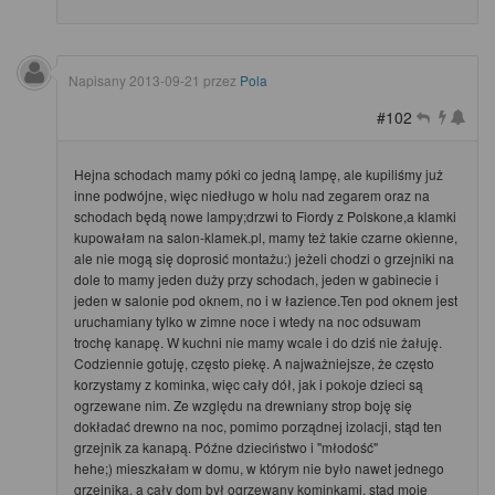
Napisany
2013-09-21
przez
Pola
#102
Hejna schodach mamy póki co jedną lampę, ale kupiliśmy już
inne podwójne, więc niedługo w holu nad zegarem oraz na
schodach będą nowe lampy;drzwi to Fiordy z Polskone,a klamki
kupowałam na salon-klamek.pl, mamy też takie czarne okienne,
ale nie mogą się doprosić montażu:) jeżeli chodzi o grzejniki na
dole to mamy jeden duży przy schodach, jeden w gabinecie i
jeden w salonie pod oknem, no i w łazience.Ten pod oknem jest
uruchamiany tylko w zimne noce i wtedy na noc odsuwam
trochę kanapę. W kuchni nie mamy wcale i do dziś nie żałuję.
Codziennie gotuję, często piekę. A najważniejsze, że często
korzystamy z kominka, więc cały dół, jak i pokoje dzieci są
ogrzewane nim. Ze względu na drewniany strop boję się
dokładać drewno na noc, pomimo porządnej izolacji, stąd ten
grzejnik za kanapą. Późne dzieciństwo i "młodość"
hehe;) mieszkałam w domu, w którym nie było nawet jednego
grzejnika, a cały dom był ogrzewany kominkami, stąd moje