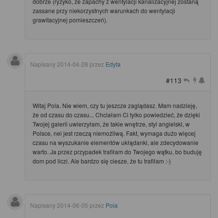
dobrze (ryzyko, że zapachy z wentylacji kanalizacyjnej zostaną
zassane przy niekorzystnych warunkach do wentylacji
grawitacyjnej pomieszczeń).
Napisany
2014-04-28
przez
Edyta
#113
Witaj Pola. Nie wiem, czy tu jeszcze zaglądasz. Mam nadzieję,
że od czasu do czasu... Chciałam Ci tylko powiedzieć, że dzięki
Twojej galerii uwierzyłam, że takie wnętrze, styl angielski, w
Polsce, nei jest rzeczą niemożliwą. Fakt, wymaga dużo więcej
czasu na wyszukanie elementów ukłądanki, ale zdecydowanie
warto. Ja przez przypadek trafiłam do Twojego wątku, bo buduję
dom pod liczi. Ale bardzo się ciesze, że tu trafiłam :-)
Napisany
2014-06-05
przez
Pola