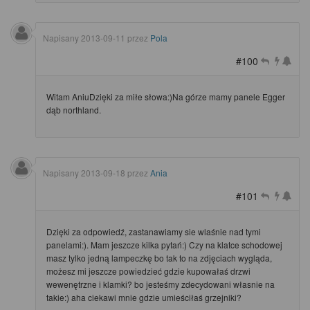
Napisany
2013-09-11
przez
Pola
#100
Witam AniuDzięki za miłe słowa:)Na górze mamy panele Egger
dąb northland.
Napisany
2013-09-18
przez
Ania
#101
Dzięki za odpowiedź, zastanawiamy sie wlaśnie nad tymi
panelami:). Mam jeszcze kilka pytań:) Czy na klatce schodowej
masz tylko jedną lampeczkę bo tak to na zdjęciach wygląda,
możesz mi jeszcze powiedzieć gdzie kupowałaś drzwi
wewenętrzne i klamki? bo jesteśmy zdecydowani własnie na
takie:) aha ciekawi mnie gdzie umieściłaś grzejniki?