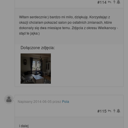
#114
Witam serdecznie:) bardzo mi miło, dziękuję. Korzystając z
okazji chciałam pokazać salon po ostatnich zmianach, które
dokonały się dwa miesiące temu. Zdjęcia z okresu Wielkanocy -
stąd te jajka:)
Dołączone zdjęcia:
Napisany
2014-06-05
przez
Pola
#115
i dalej