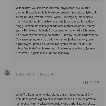
WitamDrzwi wejściowe teraz zrobiłabym czarne,w kolorze
dachu. Strasznie mnie te białe denerwują. I nie chodzi tylko o to,
że się brudzą (rowerki dzieci, wózek, kopnięcia), ale wejście
mamy od płd-zach i bardzo rażą, gdy jest słonecznie. Ledwo
mogę kluczem trafić taki jest odblask, a przecież ganek mamy
spory. Ponieważ nie jesteśmy zadowoleni również z ich jakości
na pewno wymienimy je na czarne. Z bramy jestem zadowolona.
Od czasu sprzątania po budowie myłam je dwa razy wężem
ogrodowym i gąbką z płynem. Nie rysują się bo i czym?Jak
lubisz "na biało" to nie rezygnuj. Powiększysz sobie optycznie
przestrzeń, będzie lekko i ponadczasowo:)
Napisany
2012-11-26
przez
lilu
#98
witamTrafiłam na ten wątek dlatego iz z meżem ogladaliśmy
dom do kupienia wg projektu w poziomkach 4, dom co prawda
jest nieskończony, właściwie postawiony parter i zalany strop,