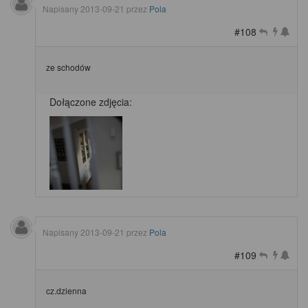
Napisany
2013-09-21
przez
Pola
#108
ze schodów
Dołączone zdjęcia:
Napisany
2013-09-21
przez
Pola
#109
cz.dzienna