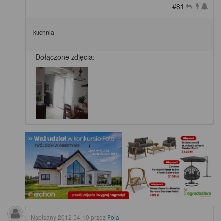
#81
kuchnia
Dołączone zdjęcia:
Napisany
2012-04-10
przez
Pola