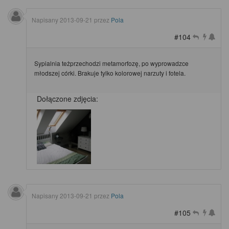
Napisany
2013-09-21
przez
Pola
#104
Sypialnia teżprzechodzi metamorfozę, po wyprowadzce
młodszej córki. Brakuje tylko kolorowej narzuty i fotela.
Dołączone zdjęcia:
Napisany
2013-09-21
przez
Pola
#105