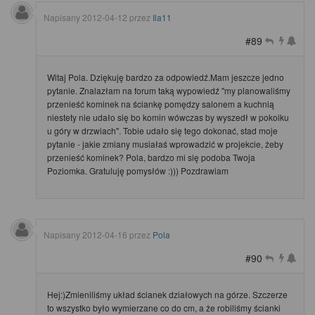
Napisany
2012-04-12
przez
Ila11
#89
Witaj Pola. Dziękuję bardzo za odpowiedź.Mam jeszcze jedno
pytanie. Znalazłam na forum taką wypowiedź "my planowaliśmy
przenieść kominek na ściankę pomędzy salonem a kuchnią
niestety nie udało się bo komin wówczas by wyszedł w pokoiku
u góry w drzwiach". Tobie udało się tego dokonać, stad moje
pytanie - jakie zmiany musiałaś wprowadzić w projekcie, żeby
przenieść kominek? Pola, bardzo mi się podoba Twoja
Poziomka. Gratuluję pomysłów :))) Pozdrawiam
Napisany
2012-04-16
przez
Pola
#90
Hej:)Zmieniliśmy układ ścianek działowych na górze. Szczerze
to wszystko było wymierzane co do cm, a że robiliśmy ścianki