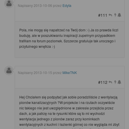
Napisany
2013-10-06
przez
Edyta
#111
Pola, nie mogę się napatrzeć na Twój dom :-) Ja co prawda liczi
buduję, ale w poszukiwaniu inspiracji zupełnym przypadkiem
trafiłam na forum poziomek. Szczerze gratuluje tak uroczego i
przytulnego wnętrza :-)
Napisany
2013-10-15
przez
MikeTNK
#112
Hej Chciałem się podpytać jak sobie poradziliście z wentylacją
pionów kanalizacyjnych ?W projekcie i na rzutach oczywiście
nic takiego nie jest uwzględnione w zakresie przejścia przez
dach, a jak patrzę na te rysunki które są to mi wychodzi
wentylacja jednego z pionów zaraz przy kominkach
wentylacyjnych z kuchni i łazienki górnej co nie wygląda mi zbyt