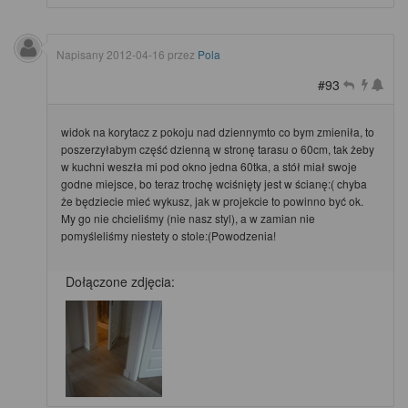
Napisany
2012-04-16
przez
Pola
#93
widok na korytacz z pokoju nad dziennymto co bym zmieniła, to
poszerzyłabym część dzienną w stronę tarasu o 60cm, tak żeby
w kuchni weszła mi pod okno jedna 60tka, a stół miał swoje
godne miejsce, bo teraz trochę wciśnięty jest w ścianę:( chyba
że będziecie mieć wykusz, jak w projekcie to powinno być ok.
My go nie chcieliśmy (nie nasz styl), a w zamian nie
pomyśleliśmy niestety o stole:(Powodzenia!
Dołączone zdjęcia: