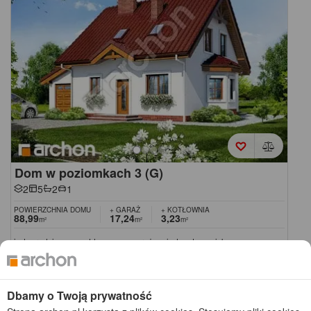
Dom w poziomkach 3 (G)
2
5
2
1
POWIERZCHNIA DOMU
+ GARAŻ
+ KOTŁOWNIA
88,99
17,24
3,23
m²
m²
m²
jednorodzinny z poddaszem, z garażem jednostanowiskowym
Koszty budowy
: 267 400 zł netto
Cena z kodem:
ONLINE200
4 500 zł
Dbamy o Twoją prywatność
(3 658,54 zł netto)