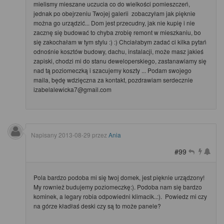
mielismy mieszane uczucia co do wielkości pomieszczeń,
jednak po obejrzeniu Twojej galerii zobaczyłam jak pięknie
można go urządzić... Dom jest przecudny, jak nie kupię i nie
zacznę się budować to chyba zrobię remont w mieszkaniu, bo
się zakochałam w tym stylu :) :) Chciałabym zadać ci kilka pytań
odnośnie kosztów budowy, dachu, instalacji, może masz jakieś
zapiski, chodzi mi do stanu deweloperskiego, zastanawiamy się
nad tą poziomeczką i szacujemy koszty ... Podam swojego
maila, będę wdzięczna za kontakt, pozdrawiam serdecznie
izabelalewicka7@gmail.com
Napisany
2013-08-29
przez
Ania
#99
Pola bardzo podoba mi się twoj domek, jest pięknie urządzony!
My rownież budujemy poziomeczkę:). Podoba nam się bardzo
kominek, a legary robia odpowiedni klimacik..:). Powiedz mi czy
na górze kładłaś deski czy są to może panele?