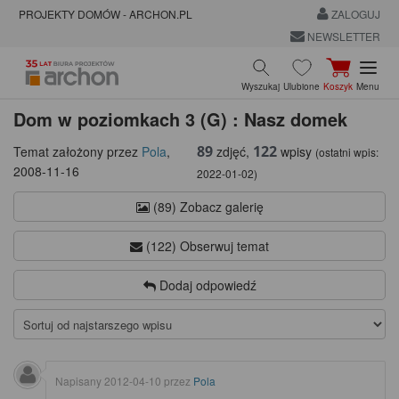
PROJEKTY DOMÓW - ARCHON.PL
ZALOGUJ
NEWSLETTER
Wyszukaj
Ulubione
Koszyk
Menu
Dom w poziomkach 3 (G) : Nasz domek
89
122
zdjęć,
wpisy
Temat założony przez
Pola
,
(ostatni wpis:
2008-11-16
2022-01-02
)
(89) Zobacz galerię
(122) Obserwuj temat
Dodaj odpowiedź
Napisany
2012-04-10
przez
Pola