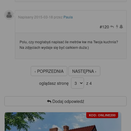
Napisany
2015-03-18
przez
Paula
#120
Polu, czy mogłabyś napisać ile metrów kw ma Twoja kuchnia?
Na zdjęciach wydaje się być całkiem duża:)
‹ POPRZEDNIA
NASTĘPNA ›
oglądasz stronę
z 4
Dodaj odpowiedź
KOD: ONLINE200