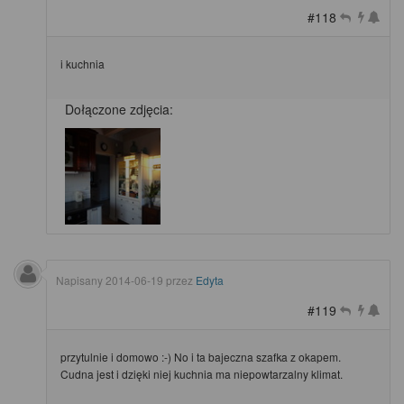
#118
i kuchnia
Dołączone zdjęcia:
Napisany
2014-06-19
przez
Edyta
#119
przytulnie i domowo :-) No i ta bajeczna szafka z okapem.
Cudna jest i dzięki niej kuchnia ma niepowtarzalny klimat.