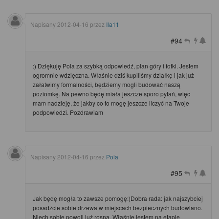
Napisany
2012-04-16
przez
Ila11
#94
:) Dziękuję Pola za szybką odpowiedź, plan góry i fotki. Jestem
ogromnie wdzięczna. Właśnie dziś kupiliśmy działkę i jak już
załatwimy formalności, będziemy mogli budować naszą
poziomkę. Na pewno będę miała jeszcze sporo pytań, więc
mam nadzieję, że jakby co to mogę jeszcze liczyć na Twoje
podpowiedzi. Pozdrawiam
Napisany
2012-04-16
przez
Pola
#95
Jak będę mogła to zawsze pomogę:)Dobra rada: jak najszybciej
posadźcie sobie drzewa w miejscach bezpiecznych budowlano.
Niech sobie powoli już rosną. Właśnie jestem na etapie