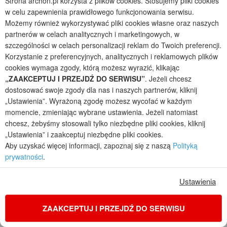
Strona archon.pl korzysta z plików cookies. Stosujemy pliki cookies
na zamówienia przez
www.archon.pl
w celu zapewnienia prawidłowego funkcjonowania serwisu.
4 700 zł
Cena regularna
Możemy również wykorzystywać pliki cookies własne oraz naszych
Najniższa cena z 30 dni przed obniżką
4 450 zł
partnerów w celach analitycznych i marketingowych, w
mały
na wąską działkę
z poddaszem
szczególności w celach personalizacji reklam do Twoich preferencji.
Korzystanie z preferencyjnych, analitycznych i reklamowych plików
z dachem dwuspadowym
tradycyjny
cookies wymaga zgody, którą możesz wyrazić, klikając
z garażem jednostanowiskowym
z gabinetem
„ZAAKCEPTUJ I PRZEJDŹ DO SERWISU”
. Jeżeli chcesz
dostosować swoje zgody dla nas i naszych partnerów, kliknij
mały na wąską działkę
„Ustawienia”. Wyrażoną zgodę możesz wycofać w każdym
momencie, zmieniając wybrane ustawienia. Jeżeli natomiast
chcesz, żebyśmy stosowali tylko niezbędne pliki cookies, kliknij
„Ustawienia” i zaakceptuj niezbędne pliki cookies.
Aby uzyskać więcej informacji, zapoznaj się z naszą
Polityką
prywatności
.
Ustawienia
ZAAKCEPTUJ I PRZEJDŹ DO SERWISU