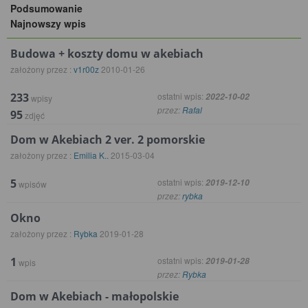
Podsumowanie
Najnowszy wpis
Budowa + koszty domu w akebiach
założony przez :
v1r00z
2010-01-26
233
ostatni wpis:
2022-10-02
wpisy
przez:
Rafal
95
zdjęć
Dom w Akebiach 2 ver. 2 pomorskie
założony przez :
Emilia K..
2015-03-04
5
ostatni wpis:
2019-12-10
wpisów
przez:
rybka
Okno
założony przez :
Rybka
2019-01-28
1
ostatni wpis:
2019-01-28
wpis
przez:
Rybka
Dom w Akebiach - małopolskie