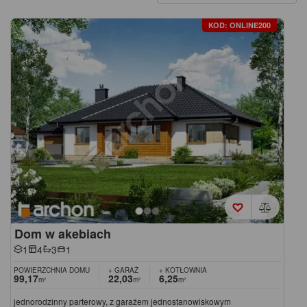
KOD: ONLINE200
Dom w akebiach
1
4
3
1
POWIERZCHNIA DOMU
+ GARAŻ
+ KOTŁOWNIA
99,17
22,03
6,25
m²
m²
m²
jednorodzinny parterowy, z garażem jednostanowiskowym