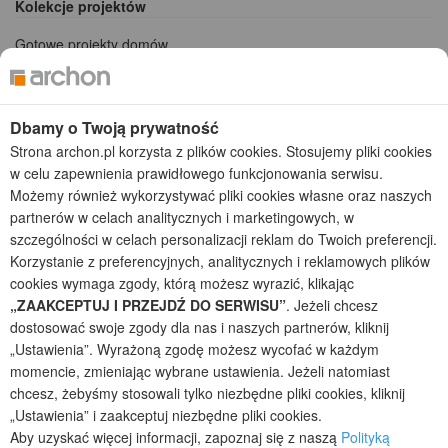
Kolekcje projektów
Gotowe projekty domów
Projekty domów tanich w budowie
Projekty domów szeregowych
Projekty małych domów (do 150 m2)
Dbamy o Twoją prywatność
Projekty domów wielorodzinnych
Strona archon.pl korzysta z plików cookies. Stosujemy pliki cookies
Projekty domów bliźniaczych
w celu zapewnienia prawidłowego funkcjonowania serwisu.
Projekty domów nowoczesnych
Możemy również wykorzystywać pliki cookies własne oraz naszych
Projekty domów parterowych
partnerów w celach analitycznych i marketingowych, w
szczególności w celach personalizacji reklam do Twoich preferencji.
2026 © ARCHON+ Biuro Projektów - Tradycyjne i nowoczesne gotowe
projekty domów - autorska pracownia architektoniczna założona w 1990r.
Korzystanie z preferencyjnych, analitycznych i reklamowych plików
przez arch. Barbarę Mendel
cookies wymaga zgody, którą możesz wyrazić, klikając
Z uwagi na ciągłe doskonalenie procesu powstawania projektów (zgodnie z
„ZAAKCEPTUJ I PRZEJDŹ DO SERWISU”
. Jeżeli chcesz
normą ISO 9001), prezentowane na stronie projekty domów mogą
dostosować swoje zgody dla nas i naszych partnerów, kliknij
nieznacznie różnić się od dokumentacji technicznej.
„Ustawienia”. Wyrażoną zgodę możesz wycofać w każdym
Informujemy, iż w celu optymalizacji treści dostępnych w naszym sklepie,
momencie, zmieniając wybrane ustawienia. Jeżeli natomiast
dostosowania ich do Państwa indywidualnych potrzeb korzystamy z
chcesz, żebyśmy stosowali tylko niezbędne pliki cookies, kliknij
informacji zapisanych za pomocą plików cookies na urządzeniach
„Ustawienia” i zaakceptuj niezbędne pliki cookies.
końcowych użytkowników. Pliki cookies użytkownik może kontrolować za
Aby uzyskać więcej informacji, zapoznaj się z naszą
Polityką
pomocą ustawień swojej przeglądarki internetowej. Dalsze korzystanie z