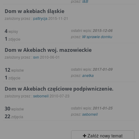
przez:
I&B
Dom w akebiach śląskie
założony przez :
pattrycja
2015-11-21
4
ostatni wpis:
2015-12-06
wpisy
przez:
W sprawie domku
1
zdjęcie
Dom w Akebiach woj. mazowieckie
założony przez :
svn
2010-06-01
12
ostatni wpis:
2017-01-09
wpisów
przez:
anetka
1
zdjęcie
Dom w Akebiach częściowe podpiwniczenie.
założony przez :
sebomeil
2010-07-23
30
ostatni wpis:
2011-01-25
wpisów
przez:
sebomeil
22
zdjęcia
Załóż nowy temat