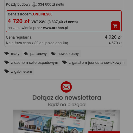
Koszty budowy
: 334 600 zł netto
Cena z kodem:
ONLINE200
4 720 zł
(3 837,40 zł netto)
na zamówienia przez
www.archon.pl
4 920 zł
Cena regularna
Najniższa cena z 30 dni przed obniżką
4 670 zł
mały
parterowy
nowoczesny
z dachem czterospadowym
z garażem jednostanowiskowym
z gabinetem