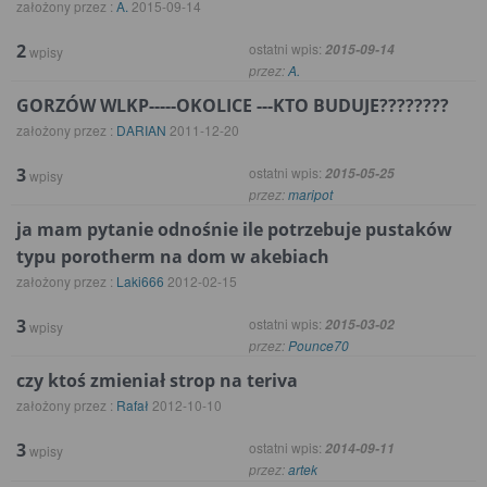
założony przez :
A.
2015-09-14
2
ostatni wpis:
2015-09-14
wpisy
przez:
A.
GORZÓW WLKP-----OKOLICE ---KTO BUDUJE????????
założony przez :
DARIAN
2011-12-20
3
ostatni wpis:
2015-05-25
wpisy
przez:
maripot
ja mam pytanie odnośnie ile potrzebuje pustaków
typu porotherm na dom w akebiach
założony przez :
Laki666
2012-02-15
3
ostatni wpis:
2015-03-02
wpisy
przez:
Pounce70
czy ktoś zmieniał strop na teriva
założony przez :
Rafał
2012-10-10
3
ostatni wpis:
2014-09-11
wpisy
przez:
artek