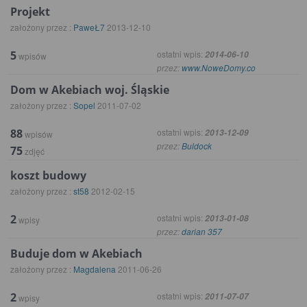
Projekt
założony przez :
PaweŁ7
2013-12-10
5
ostatni wpis:
2014-06-10
wpisów
przez:
www.NoweDomy.co
Dom w Akebiach woj. Śląskie
założony przez :
Sopel
2011-07-02
88
ostatni wpis:
2013-12-09
wpisów
przez:
Buldock
75
zdjęć
koszt budowy
założony przez :
st58
2012-02-15
2
ostatni wpis:
2013-01-08
wpisy
przez:
darian 357
Buduje dom w Akebiach
założony przez :
Magdalena
2011-06-26
2
ostatni wpis:
2011-07-07
wpisy