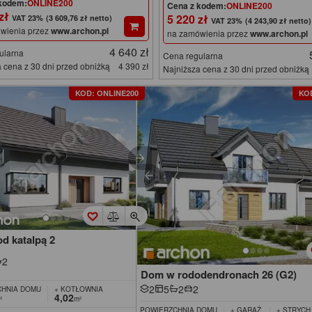
kodem:
ONLINE200
Cena z kodem:
ONLINE200
 zł
5 220 zł
(3 609,76 zł netto)
(4 243,90 zł netto)
wienia przez
www.archon.pl
na zamówienia przez
www.archon.pl
4 640 zł
ularna
Cena regularna
 cena z 30 dni przed obniżką
4 390 zł
Najniższa cena z 30 dni przed obniżką
KOD: ONLINE200
KO
d katalpą 2
2
Dom w rododendronach 26 (G2)
2
5
2
2
HNIA DOMU
+ KOTŁOWNIA
4,02
²
m²
POWIERZCHNIA DOMU
+ GARAŻ
+ STRYCH