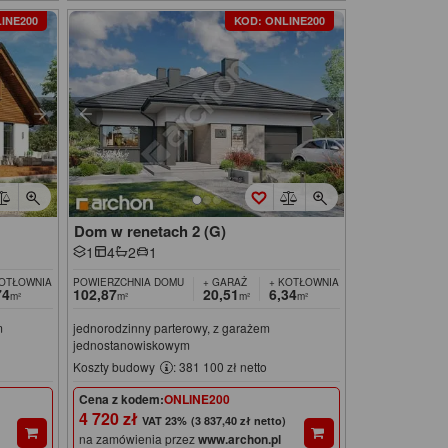
INE200
KOD: ONLINE200
Dom w renetach 2 (G)
1
4
2
1
KOTŁOWNIA
POWIERZCHNIA DOMU
+ GARAŻ
+ KOTŁOWNIA
74
102,87
20,51
6,34
m²
m²
m²
m²
m
jednorodzinny parterowy, z garażem
jednostanowiskowym
Koszty budowy
: 381 100 zł netto
Cena z kodem:
ONLINE200
4 720 zł
(3 837,40 zł netto)
na zamówienia przez
www.archon.pl