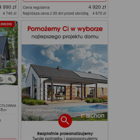
4 990 zł
4 920 zł
Cena regularna
4 740 zł
Najniższa cena z 30 dni przed obniżką
4 670 zł
INE200
KOTŁOWNIA
81
m²
m