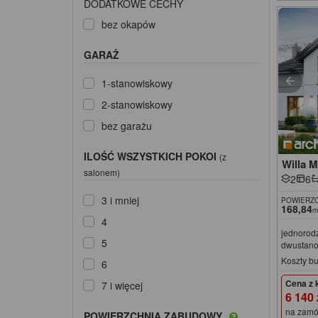
DODATKOWE CECHY
bez okapów
GARAŻ
1-stanowiskowy
2-stanowiskowy
bez garażu
ILOŚĆ WSZYSTKICH POKOI
(z
Willa M
salonem)
2
6
3 i mniej
POWIERZC
168,84
m
4
jednorod
5
dwustan
Koszty b
6
Cena z 
7 i więcej
6 140
na zamó
POWIERZCHNIA ZABUDOWY