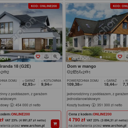
KOD: ONLINE200
KOD: ONL
iranda 18 (G2E)
Dom w mango
2
2
2
5
2
1
HNIA DOMU
+ GARAŻ
+ KOTŁOWNIA
POWIERZCHNIA DOMU
+ GARAŻ
+ 
42,93
9,94
109,38
18,44
7,
²
m²
m²
m²
m²
zinny z poddaszem, z garażem
jednorodzinny z poddaszem, z garaże
owiskowym
jednostanowiskowym
udowy
: 454 000 zł netto
Koszty budowy
: 351 300 zł netto
kodem:
ONLINE200
Cena z kodem:
ONLINE200
 zł
4 790 zł
(4 991,87 zł netto)
(3 894,31 zł netto)
wienia przez
www.archon.pl
na zamówienia przez
www.archon.pl