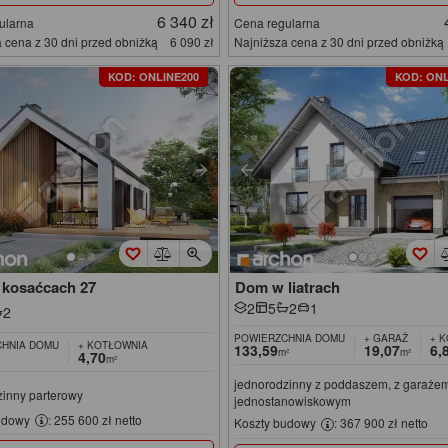
6 340 zł
ularna
Cena regularna
 cena z 30 dni przed obniżką
6 090 zł
Najniższa cena z 30 dni przed obniżką
KOD: ONLINE200
KOD: ONL
kosaćcach 27
Dom w liatrach
2
5
2
1
2
POWIERZCHNIA DOMU
+ GARAŻ
+ 
HNIA DOMU
+ KOTŁOWNIA
133,59
19,07
6,
m²
m²
4,70
m²
jednorodzinny z poddaszem, z garaże
zinny parterowy
jednostanowiskowym
udowy
: 255 600 zł netto
Koszty budowy
: 367 900 zł netto