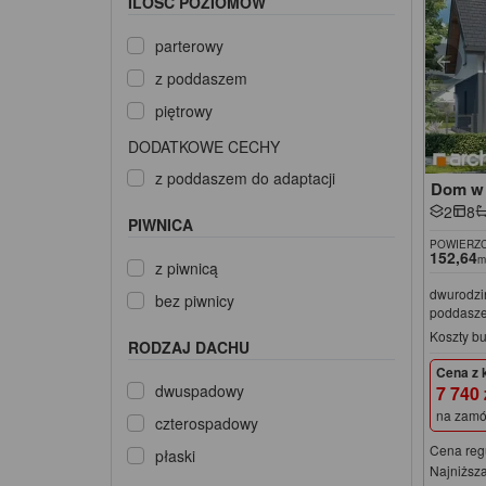
ILOŚĆ POZIOMÓW
parterowy
z poddaszem
piętrowy
DODATKOWE CECHY
z poddaszem do adaptacji
Dom w 
2
8
PIWNICA
POWIERZC
152,64
m
z piwnicą
dwurodzi
bez piwnicy
poddasze
Koszty b
RODZAJ DACHU
Cena z 
dwuspadowy
7 740
na zamó
czterospadowy
Cena reg
płaski
Najniższa