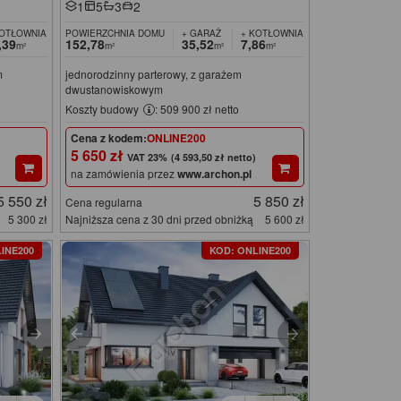
1
5
3
2
KOTŁOWNIA
POWIERZCHNIA DOMU
+ GARAŻ
+ KOTŁOWNIA
,39
152,78
35,52
7,86
m²
m²
m²
m²
m
jednorodzinny parterowy, z garażem
dwustanowiskowym
Koszty budowy
: 509 900 zł netto
Cena z kodem:
ONLINE200
5 650 zł
(4 593,50 zł netto)
na zamówienia przez
www.archon.pl
5 550 zł
5 850 zł
Cena regularna
5 300 zł
Najniższa cena z 30 dni przed obniżką
5 600 zł
INE200
KOD: ONLINE200