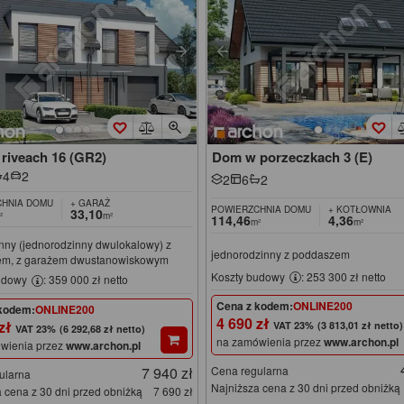
riveach 16 (GR2)
Dom w porzeczkach 3 (E)
4
2
2
6
2
HNIA DOMU
+ GARAŻ
POWIERZCHNIA DOMU
+ KOTŁOWNIA
33,10
²
m²
114,46
4,36
m²
m²
nny (jednorodzinny dwulokalowy) z
jednorodzinny z poddaszem
m, z garażem dwustanowiskowym
Koszty budowy
: 253 300 zł netto
udowy
: 359 000 zł netto
Cena z kodem:
ONLINE200
kodem:
ONLINE200
4 690 zł
 zł
(3 813,01 zł netto)
(6 292,68 zł netto)
na zamówienia przez
www.archon.pl
wienia przez
www.archon.pl
7 940 zł
Cena regularna
ularna
Najniższa cena z 30 dni przed obniżką
 cena z 30 dni przed obniżką
7 690 zł