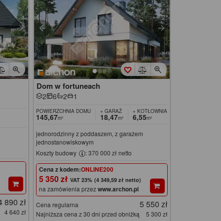
Dom w fortuneach
2
6
2
1
POWIERZCHNIA DOMU
+ GARAŻ
+ KOTŁOWNIA
145,67
18,47
6,55
m²
m²
m²
jednorodzinny z poddaszem, z garażem
jednostanowiskowym
Koszty budowy
: 370 000 zł netto
Cena z kodem:
ONLINE200
5 350 zł
(4 349,59 zł netto)
na zamówienia przez
www.archon.pl
4 890 zł
5 550 zł
Cena regularna
4 640 zł
Najniższa cena z 30 dni przed obniżką
5 300 zł