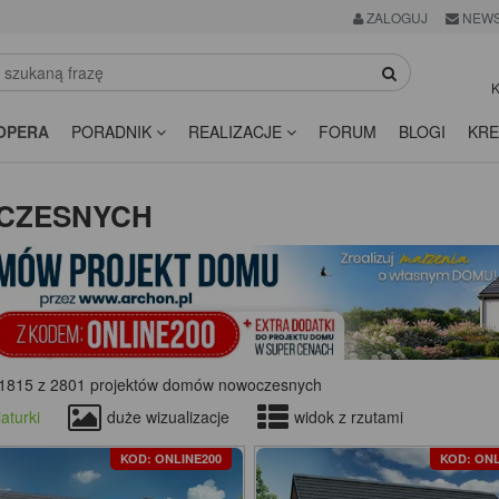
ZALOGUJ
NEWS
K
OPERA
PORADNIK
REALIZACJE
FORUM
BLOGI
KRE
CZESNYCH
1815 z 2801 projektów domów nowoczesnych
aturki
duże wizualizacje
widok z rzutami
KOD: ONLINE200
KOD: ONL