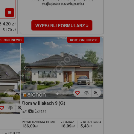
5 420 zł
WYPEŁNIJ FORMULARZ
5 170 zł
D: ONLINE200
KOD: ONLINE200
Dom w lilakach 9 (G)
1
5
2
1
POWIERZCHNIA DOMU
+ GARAŻ
+ KOTŁOWNIA
136,09
18,99
5,43
m²
m²
m²
+ KOTŁOWNIA