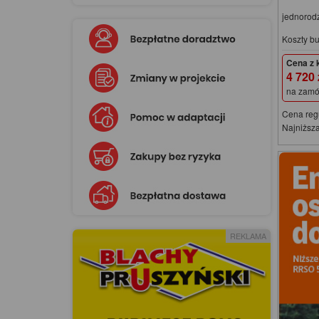
jednorod
Koszty b
Cena z 
4 720
na zamó
Cena reg
Najniższa
REKLAMA