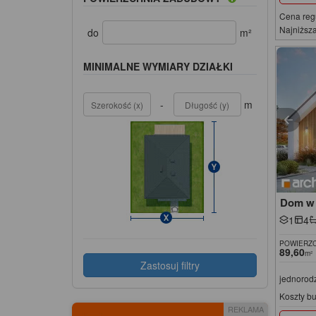
Cena reg
Najniższa
do
m²
MINIMALNE WYMIARY DZIAŁKI
-
m
Dom w 
1
4
POWIERZC
89,60
m²
Zastosuj filtry
jednorod
Koszty b
REKLAMA