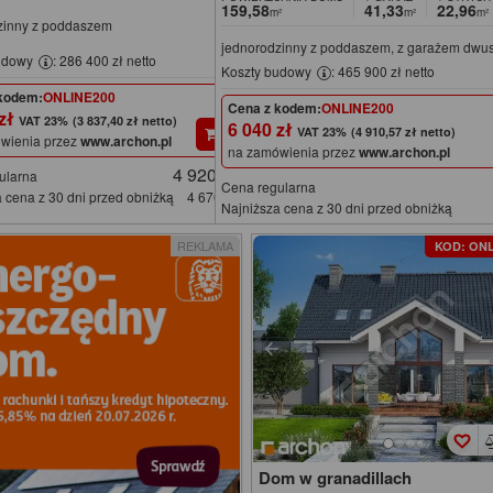
159,58
41,33
22,96
m²
m²
m²
zinny z poddaszem
jednorodzinny z poddaszem, z garażem dw
udowy
: 286 400 zł netto
Koszty budowy
: 465 900 zł netto
kodem:
ONLINE200
Cena z kodem:
ONLINE200
 zł
(3 837,40 zł netto)
6 040 zł
(4 910,57 zł netto)
wienia przez
www.archon.pl
na zamówienia przez
www.archon.pl
4 920 zł
ularna
Cena regularna
 cena z 30 dni przed obniżką
4 670 zł
Najniższa cena z 30 dni przed obniżką
REKLAMA
KOD: ONL
Dom w granadillach