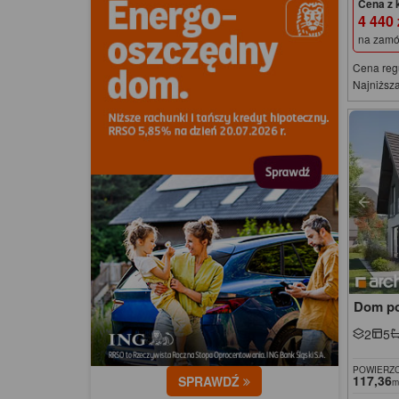
Cena z 
4 440
na zamó
Cena reg
Najniższa
Dom po
2
5
POWIERZC
117,36
SPRAWDŹ
m