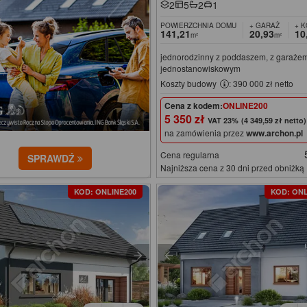
2
5
2
1
POWIERZCHNIA DOMU
+ GARAŻ
+ 
141,21
20,93
10
m²
m²
jednorodzinny z poddaszem, z garaże
jednostanowiskowym
Koszty budowy
: 390 000 zł netto
Cena z kodem:
ONLINE200
5 350 zł
(4 349,59 zł netto)
na zamówienia przez
www.archon.pl
Cena regularna
SPRAWDŹ
Najniższa cena z 30 dni przed obniżką
KOD: ONLINE200
KOD: ONL