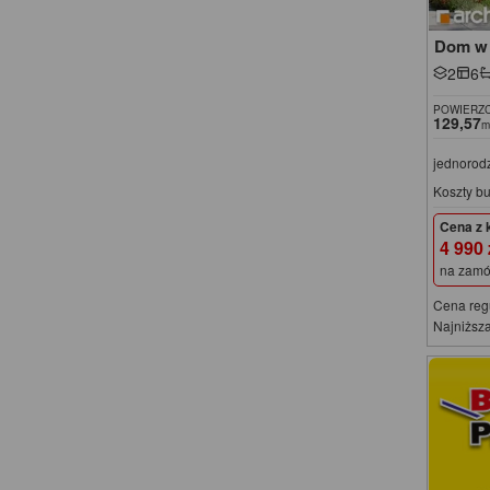
Dom w 
2
6
POWIERZC
129,57
m
jednorod
Koszty b
Cena z 
4 990
na zamó
Cena reg
Najniższa