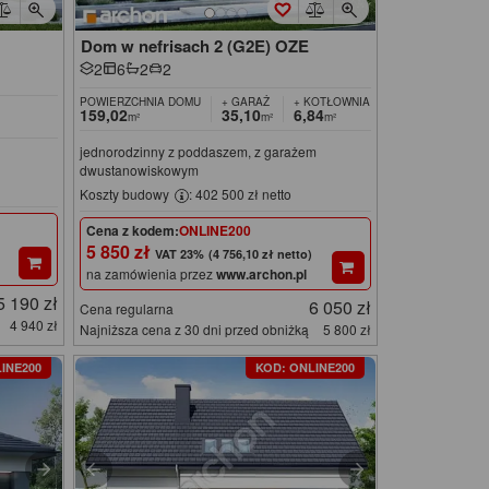
Dom w nefrisach 2 (G2E) OZE
2
6
2
2
POWIERZCHNIA DOMU
+ GARAŻ
+ KOTŁOWNIA
159,02
35,10
6,84
m²
m²
m²
jednorodzinny z poddaszem, z garażem
dwustanowiskowym
Koszty budowy
: 402 500 zł netto
Cena z kodem:
ONLINE200
5 850 zł
(4 756,10 zł netto)
na zamówienia przez
www.archon.pl
5 190 zł
6 050 zł
Cena regularna
4 940 zł
Najniższa cena z 30 dni przed obniżką
5 800 zł
INE200
KOD: ONLINE200