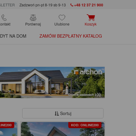
LETTER
Zadzwoń pn-pt 8-19 sb 9-13
+48 12 37 21 900
ontakt
Porównaj
Ulubione
Koszyk
DYT NA DOM
ZAMÓW BEZPŁATNY KATALOG
Sortuj
INE200
KOD: ONLINE200