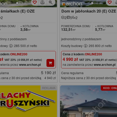
śmiałkach (E) OZE
Dom w jabłonkach 20 (E) OZE
2
2
5
2
HNIA DOMU
+ KOTŁOWNIA
POWIERZCHNIA DOMU
+ KOTŁOWNIA
3,58
132,51
5,77
²
m²
m²
m²
zinny z poddaszem
jednorodzinny z poddaszem
udowy
: 285 500 zł netto
Koszty budowy
: 265 800 zł netto
kodem:
ONLINE200
Cena z kodem:
ONLINE200
 zł
4 990 zł
(4 056,91 zł netto)
(4 056,91 zł netto)
wienia przez
www.archon.pl
na zamówienia przez
www.archon.pl
5 190 zł
ularna
Cena regularna
 cena z 30 dni przed obniżką
4 940 zł
Najniższa cena z 30 dni przed obniżką
REKLAMA
KOD: ONL