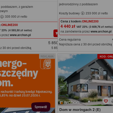
jednorodzinny z poddaszem
z poddaszem, z garażem
kowym
Koszty budowy
: 233 000 zł netto
: 335 000 zł netto
Cena z kodem:
ONLINE200
:
ONLINE200
4 440 zł
(3 609,76 zł netto)
(4 593,50 zł netto)
na zamówienia przez
www.archon.pl
a przez
www.archon.pl
Cena regularna
5 850 zł
Najniższa cena z 30 dni przed obniżką
z 30 dni przed obniżką
5 850 zł
REKLAMA
KOD: ONL
Dom w moringach 2 (E)