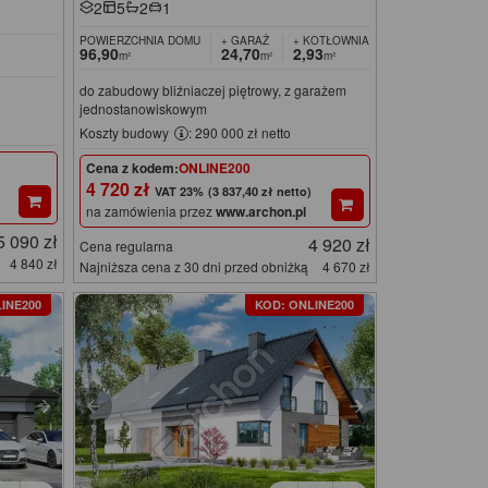
2
5
2
1
POWIERZCHNIA DOMU
+ GARAŻ
+ KOTŁOWNIA
96,90
24,70
2,93
m²
m²
m²
do zabudowy bliźniaczej piętrowy, z garażem
jednostanowiskowym
Koszty budowy
: 290 000 zł netto
Cena z kodem:
ONLINE200
4 720 zł
(3 837,40 zł netto)
na zamówienia przez
www.archon.pl
5 090 zł
4 920 zł
Cena regularna
4 840 zł
Najniższa cena z 30 dni przed obniżką
4 670 zł
INE200
KOD: ONLINE200