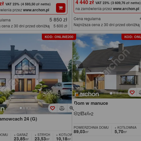
4 440 zł
 zł
(3 609,76 zł netto)
(4 593,50 zł netto)
na zamówienia przez
www.archon.pl
wienia przez
www.archon.pl
5 850 zł
Cena regularna
ularna
Najniższa cena z 30 dni przed obniżką
 cena z 30 dni przed obniżką
5 600 zł
KOD: ONLINE200
KOD: ONL
Dom w manuce
2
4
2
amowcach 24 (G)
POWIERZCHNIA DOMU
+ KOTŁOWNIA
89,03
5,70
m²
m²
DOMU
+ GARAŻ
+ STRYCH
+ KOTŁOWNIA
23,85
23,53
10,18
m²
m²
m²