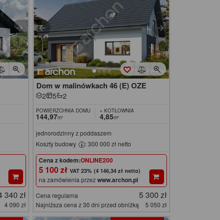
Dom w malinówkach 46 (E) OZE
2
5
2
POWIERZCHNIA DOMU
+ KOTŁOWNIA
144,97
4,85
m²
m²
jednorodzinny z poddaszem
Koszty budowy
: 300 000 zł netto
Cena z kodem:
ONLINE200
5 100 zł
(4 146,34 zł netto)
na zamówienia przez
www.archon.pl
4 340 zł
5 300 zł
Cena regularna
4 090 zł
Najniższa cena z 30 dni przed obniżką
5 050 zł