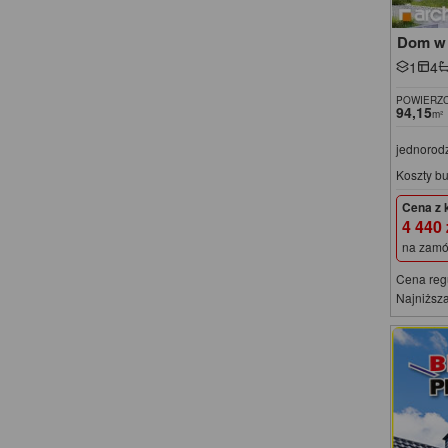
Dom w 
1
4
POWIERZC
94,15
m²
jednorod
Koszty b
Cena z 
4 440
na zamó
Cena reg
Najniższa