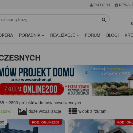
ZALOGUJ
NEWSL
K
OPERA
PORADNIK
REALIZACJE
FORUM
BLOGI
KRE
CZESNYCH
65 z 2800 projektów domów nowoczesnych
aturki
duże wizualizacje
widok z rzutami
ŚĆ
KOD: ONLINE200
KOD: ONL