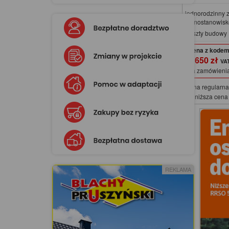
jednorodzinny 
jednostanowis
Koszty budowy
Cena z kodem
5 650 zł
na zamówieni
Cena regularna
Najniższa cena 
REKLAMA