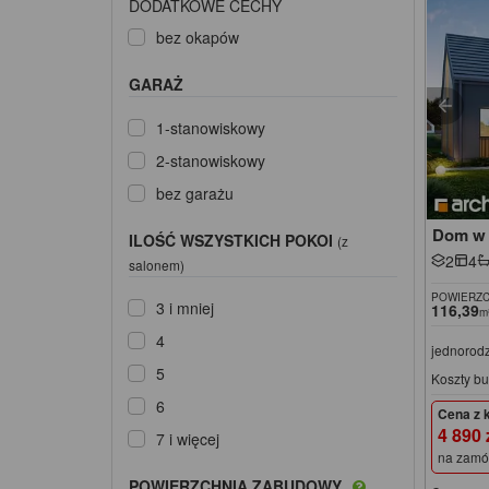
DODATKOWE CECHY
bez okapów
GARAŻ
1-stanowiskowy
2-stanowiskowy
bez garażu
Dom w 
ILOŚĆ WSZYSTKICH POKOI
(z
2
4
salonem)
POWIERZC
3 i mniej
116,39
m
4
jednorod
5
Koszty b
6
Cena z 
4 890
7 i więcej
na zamó
POWIERZCHNIA ZABUDOWY