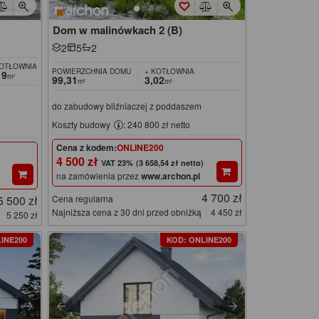
Dom w malinówkach 2 (B)
2
5
2
KOTŁOWNIA
POWIERZCHNIA DOMU
+ KOTŁOWNIA
19
m²
99,31
3,02
m²
m²
do zabudowy bliźniaczej z poddaszem
Koszty budowy
: 240 800 zł netto
Cena z kodem:
ONLINE200
4 500 zł
(3 658,54 zł netto)
na zamówienia przez
www.archon.pl
4 700 zł
5 500 zł
Cena regularna
Najniższa cena z 30 dni przed obniżką
4 450 zł
5 250 zł
INE200
KOD: ONLINE200