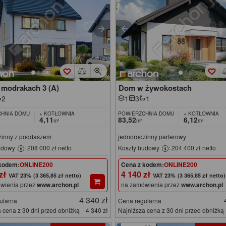
modrakach 3 (A)
Dom w żywokostach
2
1
3
1
HNIA DOMU
+ KOTŁOWNIA
POWIERZCHNIA DOMU
+ KOTŁOWNIA
4,11
83,52
6,12
m²
m²
m²
zinny z poddaszem
jednorodzinny parterowy
udowy
: 208 000 zł netto
Koszty budowy
: 204 400 zł netto
kodem:
ONLINE200
Cena z kodem:
ONLINE200
 zł
4 140 zł
(3 365,85 zł netto)
(3 365,85 zł netto)
wienia przez
www.archon.pl
na zamówienia przez
www.archon.pl
4 340 zł
ularna
Cena regularna
 cena z 30 dni przed obniżką
4 340 zł
Najniższa cena z 30 dni przed obniżką