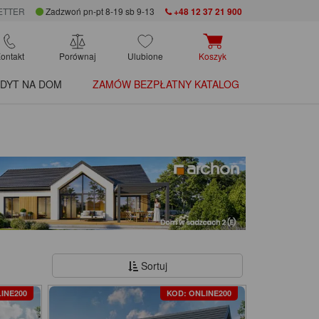
ETTER
Zadzwoń pn-pt 8-19 sb 9-13
+48 12 37 21 900
ontakt
Porównaj
Ulubione
Koszyk
DYT NA DOM
ZAMÓW BEZPŁATNY KATALOG
Sortuj
INE200
KOD: ONLINE200