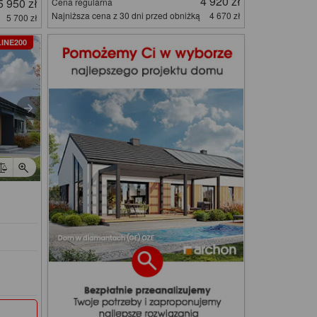
4 920 zł
5 950 zł
Cena regularna
Najniższa cena z 30 dni przed obniżką
4 670 zł
5 700 zł
INE200