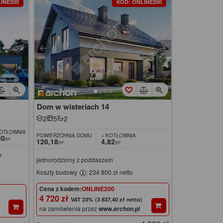
INE200
KOD: ONLINE200
Dom w wisteriach 14
2
5
2
KOTŁOWNIA
POWIERZCHNIA DOMU
+ KOTŁOWNIA
50
m²
120,18
4,82
m²
m²
m
jednorodzinny z poddaszem
Koszty budowy
: 234 800 zł netto
Cena z kodem:
ONLINE200
4 720 zł
(3 837,40 zł netto)
na zamówienia przez
www.archon.pl