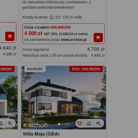
do zabudowy bliźniaczej z poddaszem, z
garażem jednostanowiskowym
Koszty budowy
: 221 100 zł netto
Cena z kodem:
ONLINE200
4 500 zł
(3 658,54 zł netto)
na zamówienia przez
www.archon.pl
4 640 zł
4 700 zł
Cena regularna
4 390 zł
Najniższa cena z 30 dni przed obniżką
4 450 zł
INE200
NOWOŚĆ
KOD: ONLINE200
Willa Maja (GBA)