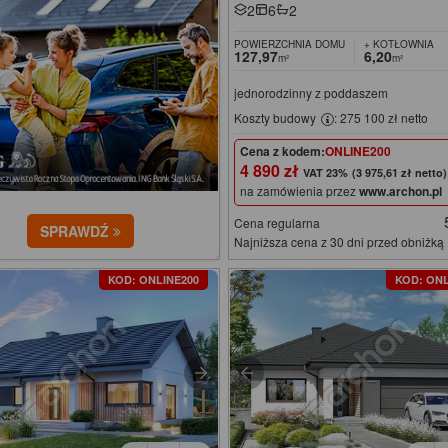
2
6
2
POWIERZCHNIA DOMU
+ KOTŁOWNIA
127,97
6,20
m²
m²
jednorodzinny z poddaszem
Koszty budowy
: 275 100 zł netto
Cena z kodem:
ONLINE200
4 890 zł
(3 975,61 zł netto)
na zamówienia przez
www.archon.pl
Cena regularna
SPRAWDŹ
Najniższa cena z 30 dni przed obniżką
KOD: ONLINE200
KOD: ONL