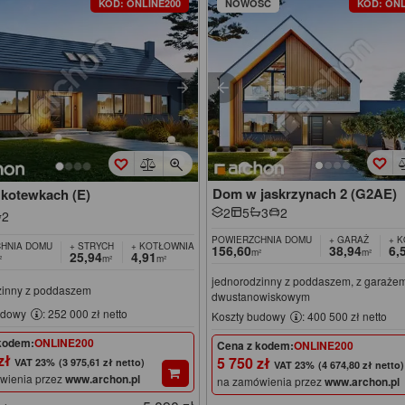
KOD: ONLINE200
NOWOŚĆ
KOD: ONL
Dom w jaskrzynach 2 (G2AE)
kotewkach (E)
2
5
3
2
2
POWIERZCHNIA DOMU
+ GARAŻ
+ 
HNIA DOMU
+ STRYCH
+ KOTŁOWNIA
156,60
38,94
6,
m²
m²
25,94
4,91
²
m²
m²
jednorodzinny z poddaszem, z garaże
zinny z poddaszem
dwustanowiskowym
udowy
: 252 000 zł netto
Koszty budowy
: 400 500 zł netto
kodem:
ONLINE200
Cena z kodem:
ONLINE200
 zł
5 750 zł
(3 975,61 zł netto)
(4 674,80 zł netto)
wienia przez
www.archon.pl
na zamówienia przez
www.archon.pl