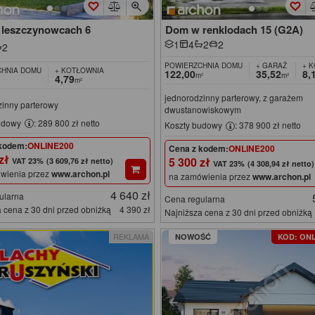
leszczynowcach 6
Dom w renklodach 15 (G2A)
1
4
2
2
2
POWIERZCHNIA DOMU
+ GARAŻ
+ 
HNIA DOMU
+ KOTŁOWNIA
122,00
35,52
8,
m²
m²
4,79
m²
jednorodzinny parterowy, z garażem
zinny parterowy
dwustanowiskowym
udowy
: 289 800 zł netto
Koszty budowy
: 378 900 zł netto
kodem:
ONLINE200
Cena z kodem:
ONLINE200
 zł
5 300 zł
(3 609,76 zł netto)
(4 308,94 zł netto)
wienia przez
www.archon.pl
na zamówienia przez
www.archon.pl
4 640 zł
ularna
Cena regularna
 cena z 30 dni przed obniżką
4 390 zł
Najniższa cena z 30 dni przed obniżką
REKLAMA
NOWOŚĆ
KOD: ONL