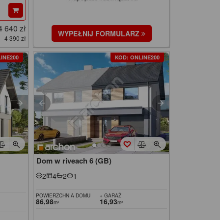
4 640 zł
WYPEŁNIJ FORMULARZ
4 390 zł
INE200
KOD: ONLINE200
Dom w riveach 6 (GB)
2
4
2
1
POWIERZCHNIA DOMU
+ GARAŻ
86,98
16,93
m²
m²