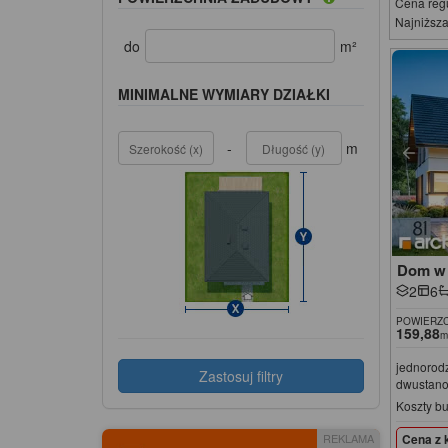
Cena reg
Najniższa
do
m²
MINIMALNE WYMIARY DZIAŁKI
-
m
Dom w 
2
6
POWIERZC
159,88
m
jednorod
Zastosuj filtry
dwustan
Koszty b
Cena z 
REKLAMA