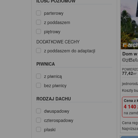
ILOŚĆ POZIOMÓW
parterowy
z poddaszem
piętrowy
DODATKOWE CECHY
z poddaszem do adaptacji
Dom w 
2
4
PIWNICA
POWIERZC
77,42
m²
z piwnicą
jednorod
bez piwnicy
Koszty b
RODZAJ DACHU
Cena z 
4 140
dwuspadowy
na zamó
czterospadowy
Cena reg
Najniższa
płaski