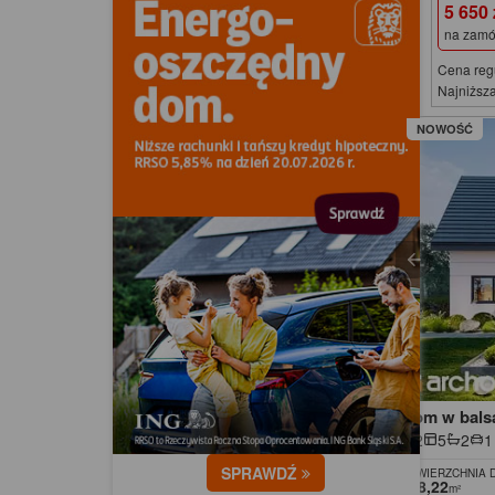
5 650
na zamó
Cena reg
Najniższa
NOWOŚĆ
Dom w bals
2
5
2
1
SPRAWDŹ
POWIERZCHNIA 
138,22
m²