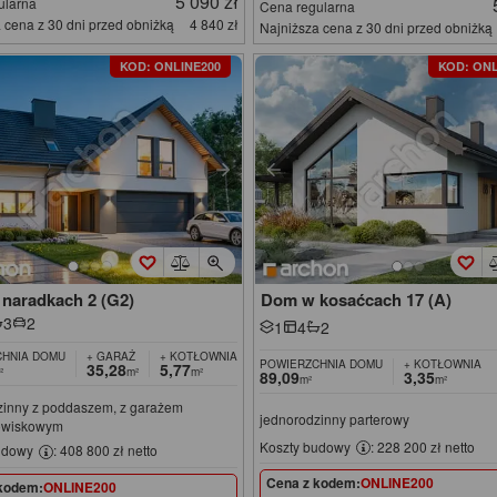
5 090 zł
ularna
Cena regularna
 cena z 30 dni przed obniżką
4 840 zł
Najniższa cena z 30 dni przed obniżką
KOD: ONLINE200
KOD: ONL
naradkach 2 (G2)
Dom w kosaćcach 17 (A)
3
2
1
4
2
HNIA DOMU
+ GARAŻ
+ KOTŁOWNIA
POWIERZCHNIA DOMU
+ KOTŁOWNIA
35,28
5,77
²
m²
m²
89,09
3,35
m²
m²
zinny z poddaszem, z garażem
jednorodzinny parterowy
owiskowym
Koszty budowy
: 228 200 zł netto
udowy
: 408 800 zł netto
Cena z kodem:
ONLINE200
kodem:
ONLINE200