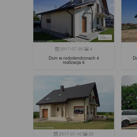
2017-07-26
4
Dom w rododendronach 4
D
realizacja 6
2017-07-10
20