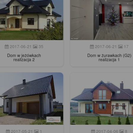
2017-06-21
35
2017-06-21
17
Dom w jeżówkach
Dom w żurawkach (G2)
realizacja 2
realizacja 1
2017-05-21
1
2017-04-06
8