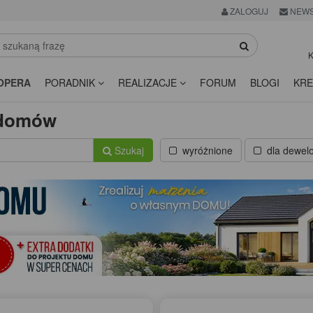
ZALOGUJ
NEWS
K
OPERA
PORADNIK
REALIZACJE
FORUM
BLOGI
KRE
w domów
Szukaj
wyróżnione
dla dewel