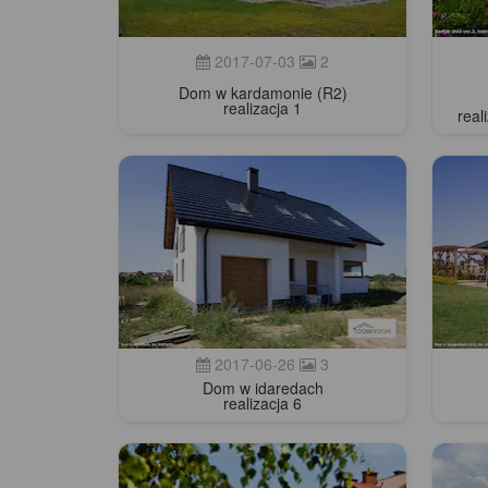
2017-07-03
2
Dom w kardamonie (R2)
realizacja 1
real
2017-06-26
3
Dom w idaredach
realizacja 6