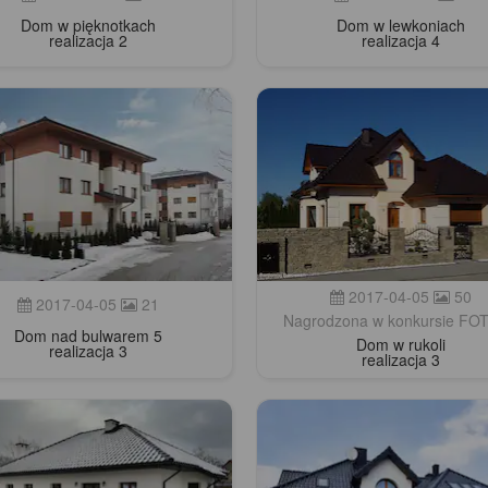
Dom w pięknotkach
Dom w lewkoniach
realizacja 2
realizacja 4
2017-04-05
50
2017-04-05
21
Nagrodzona w konkursie F
Dom nad bulwarem 5
Dom w rukoli
realizacja 3
realizacja 3