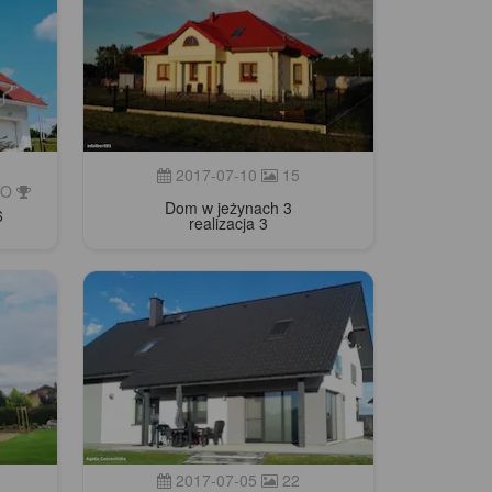
2017-07-10
15
OTO
Dom w jeżynach 3
6
realizacja 3
2017-07-05
22