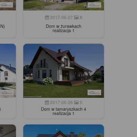
2017-06-27
8
2N)
Dom w żurawkach
realizacja 1
2017-06-26
5
6
Dom w tamaryszkach 4
realizacja 1