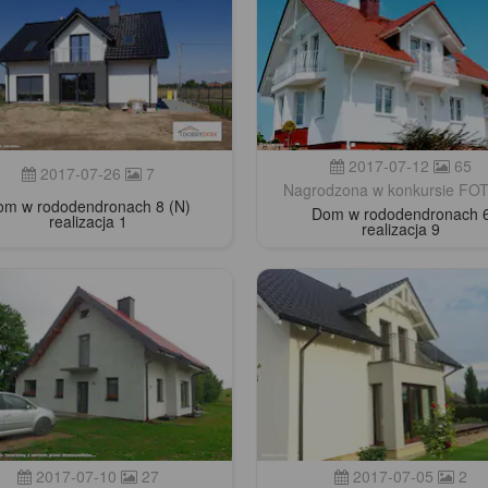
2017-07-12
65
2017-07-26
7
Nagrodzona w konkursie F
om w rododendronach 8 (N)
Dom w rododendronach 
realizacja 1
realizacja 9
2017-07-10
27
2017-07-05
2