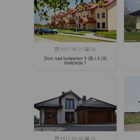
2017-06-21
23
Dom nad bulwarem 3 (B) i 3 (S)
realizacja 1
2017-06-02
15