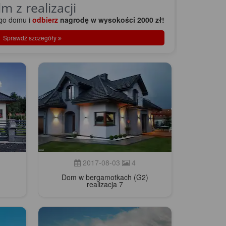
lm z realizacji
ego domu
i
odbierz
nagrodę w wysokości 2000 zł!
Sprawdź szczegóły
2017-08-03
4
Dom w bergamotkach (G2)
realizacja 7