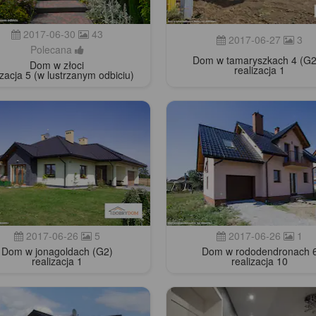
2017-06-30
43
2017-06-27
3
Polecana
Dom w tamaryszkach 4 (G
Dom w złoci
realizacja 1
izacja 5 (w lustrzanym odbiciu)
2017-06-26
5
2017-06-26
1
Dom w jonagoldach (G2)
Dom w rododendronach 
realizacja 1
realizacja 10