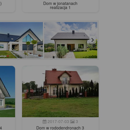
)
Dom w jonatanach
realizacja 1
2017-07-03
3
4
Dom w rododendronach 3