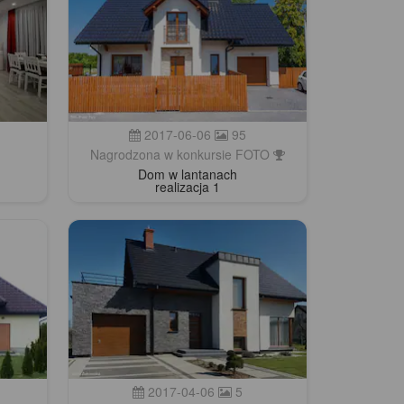
2017-06-06
95
Nagrodzona w konkursie FOTO
Dom w lantanach
realizacja 1
2017-04-06
5