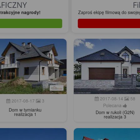
AFICZNY
Fi
trakcyjne nagrody!
Zaproś ekipę filmową do swoj
2017-08-14
58
2017-08-17
3
Polecana
Dom w tymianku
Dom w rukoli (G2N)
realizacja 1
realizacja 3