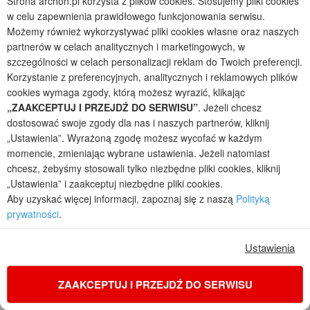
Strona archon.pl korzysta z plików cookies. Stosujemy pliki cookies
w celu zapewnienia prawidłowego funkcjonowania serwisu.
Możemy również wykorzystywać pliki cookies własne oraz naszych
partnerów w celach analitycznych i marketingowych, w
zdjęcie 11 z 24
zdjęcie 12 z 24
szczególności w celach personalizacji reklam do Twoich preferencji.
Korzystanie z preferencyjnych, analitycznych i reklamowych plików
cookies wymaga zgody, którą możesz wyrazić, klikając
„ZAAKCEPTUJ I PRZEJDŹ DO SERWISU”
. Jeżeli chcesz
dostosować swoje zgody dla nas i naszych partnerów, kliknij
„Ustawienia”. Wyrażoną zgodę możesz wycofać w każdym
momencie, zmieniając wybrane ustawienia. Jeżeli natomiast
chcesz, żebyśmy stosowali tylko niezbędne pliki cookies, kliknij
zdjęcie 13 z 24
zdjęcie 14 z 24
„Ustawienia” i zaakceptuj niezbędne pliki cookies.
Aby uzyskać więcej informacji, zapoznaj się z naszą
Polityką
prywatności
.
Ustawienia
ZAAKCEPTUJ I PRZEJDŹ DO SERWISU
zdjęcie 15 z 24
zdjęcie 16 z 24