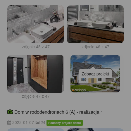
zdjęcie 45 z 47
zdjęcie 46 z 47
Zobacz projekt
zdjęcie 47 z 47
Dom w rododendronach 6 (A) - realizacja 1
2022-01-07
24
Podobny projekt domu