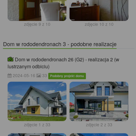
zdjęcie 9 z 10
zdjęcie 10 z 10
Dom w rododendronach 3 - podobne realizacje
Dom w rododendronach 26 (G2) - realizacja 2 (w
lustrzanym odbiciu)
2024-05-16
33
Podobny projekt domu
zdjęcie 1 z 33
zdjęcie 2 z 33