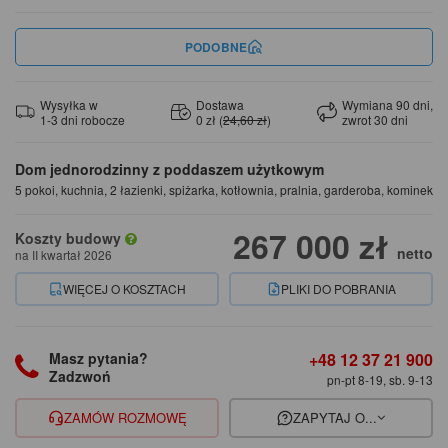
PODOBNE
Wysyłka w
Dostawa
Wymiana 90 dni,
1-3 dni robocze
0 zł (
24,60 zł
)
zwrot 30 dni
Dom jednorodzinny z poddaszem użytkowym
5 pokoi, kuchnia, 2 łazienki, spiżarka, kotłownia, pralnia, garderoba, kominek
267 000 zł
Koszty budowy
netto
na II kwartał 2026
WIĘCEJ O KOSZTACH
PLIKI DO POBRANIA
+48 12 37 21 900
Masz pytania?
Zadzwoń
pn-pt 8-19, sb. 9-13
ZAMÓW ROZMOWĘ
ZAPYTAJ O...