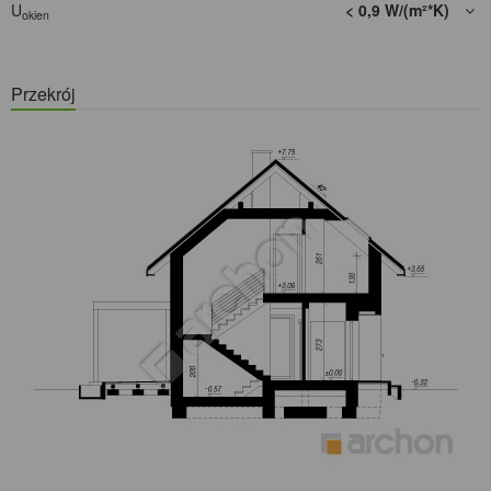
U
< 0,9 W/(m²*K)
okien
Przekrój