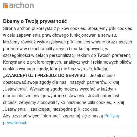
Projekty domów wielorodzinnych
Projekty domów bliźniaczych
Projekty domów nowoczesnych
Dbamy o Twoją prywatność
Projekty domów parterowych
Strona archon.pl korzysta z plików cookies. Stosujemy pliki cookies
w celu zapewnienia prawidłowego funkcjonowania serwisu.
2026 © ARCHON+ Biuro Projektów - Tradycyjne i nowoczesne gotowe
projekty domów - autorska pracownia architektoniczna założona w 1990r.
Możemy również wykorzystywać pliki cookies własne oraz naszych
przez arch. Barbarę Mendel
partnerów w celach analitycznych i marketingowych, w
Z uwagi na ciągłe doskonalenie procesu powstawania projektów (zgodnie z
szczególności w celach personalizacji reklam do Twoich preferencji.
normą ISO 9001), prezentowane na stronie projekty domów mogą
Korzystanie z preferencyjnych, analitycznych i reklamowych plików
nieznacznie różnić się od dokumentacji technicznej.
cookies wymaga zgody, którą możesz wyrazić, klikając
Informujemy, iż w celu optymalizacji treści dostępnych w naszym sklepie,
„ZAAKCEPTUJ I PRZEJDŹ DO SERWISU”
. Jeżeli chcesz
dostosowania ich do Państwa indywidualnych potrzeb korzystamy z
dostosować swoje zgody dla nas i naszych partnerów, kliknij
informacji zapisanych za pomocą plików cookies na urządzeniach
„Ustawienia”. Wyrażoną zgodę możesz wycofać w każdym
końcowych użytkowników. Pliki cookies użytkownik może kontrolować za
momencie, zmieniając wybrane ustawienia. Jeżeli natomiast
pomocą ustawień swojej przeglądarki internetowej. Dalsze korzystanie z
chcesz, żebyśmy stosowali tylko niezbędne pliki cookies, kliknij
naszego serwisu internetowego, bez zmiany ustawień przeglądarki
internetowej oznacza, iż użytkownik akceptuje stosowanie plików cookies.
„Ustawienia” i zaakceptuj niezbędne pliki cookies.
Więcej informacji zawartych jest w polityce prywatności.
Aby uzyskać więcej informacji, zapoznaj się z naszą
Polityką
prywatności
.
Polityka prywatności
Regulamin sklepu internetowego
Reklamacje
Jak zmienić ustawienia cookies