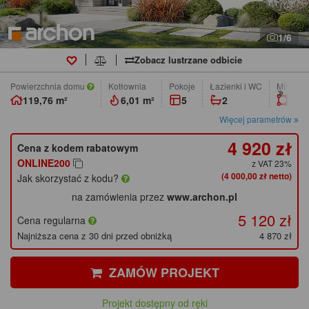
1/6
Zobacz lustrzane odbicie
Powierzchnia domu
Kotłownia
pokoje
łazienki i WC
Min. wym
119,76 m²
6,01 m²
5
2
20,8
Więcej parametrów
4 920 zł
Cena z kodem rabatowym
ONLINE200
z VAT 23%
(4 000,00 zł netto)
Jak skorzystać z kodu?
na zamówienia przez
www.archon.pl
5 120 zł
Cena regularna
Najniższa cena z 30 dni przed obniżką
4 870 zł
ZAMÓW PROJEKT
Projekt dostępny od ręki