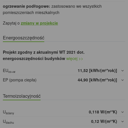
ogrzewanie podłogowe:
zastosowano we wszystkich
pomieszczeniach mieszkalnych
Zapytaj o
zmiany w projekcie
Energooszczędność
Projekt zgodny z aktualnymi WT 2021 dot.
energooszczędności budynków
więcej >>
EU
11,52 [kWh/(m²*rok)]
co+w
EP (pompa ciepła)
44,90 [kWh/(m²*rok)]
Termoizolacyjność
U
0,118 W/(m²*K)
ściany
U
0,12 W/(m²*K)
dachu