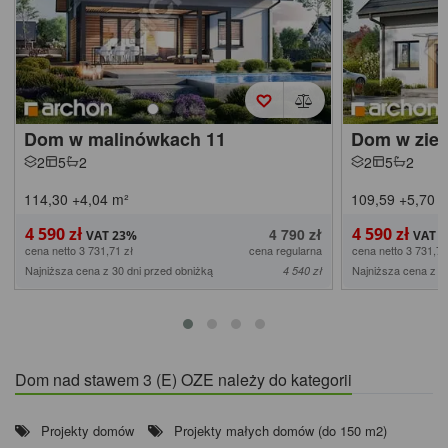
Dom w malinówkach 11
Dom w zieli
2
5
2
2
5
2
114,30
+4,04
m²
109,59
+5,70
m
4 590 zł
4 590 zł
4 790 zł
cena netto 3 731,71 zł
cena regularna
cena netto 3 731,71
Najniższa cena z 30 dni przed obniżką
Najniższa cena z 3
4 540 zł
Dom nad stawem 3 (E) OZE należy do kategorii
Projekty domów
Projekty małych domów (do 150 m2)