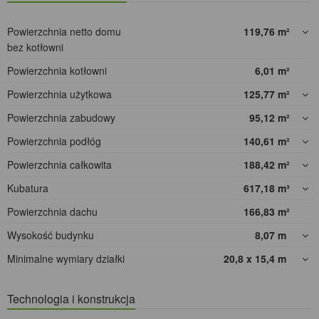
Powierzchnia netto domu
119,76
m²
bez kotłowni
Powierzchnia kotłowni
6,01
m²
Powierzchnia użytkowa
125,77
m²
Powierzchnia zabudowy
95,12
m²
Powierzchnia podłóg
140,61
m²
Powierzchnia całkowita
188,42
m²
Kubatura
617,18
m³
Powierzchnia dachu
166,83
m²
Wysokość budynku
8,07
m
Minimalne wymiary działki
20,8 x 15,4
m
Technologia i konstrukcja