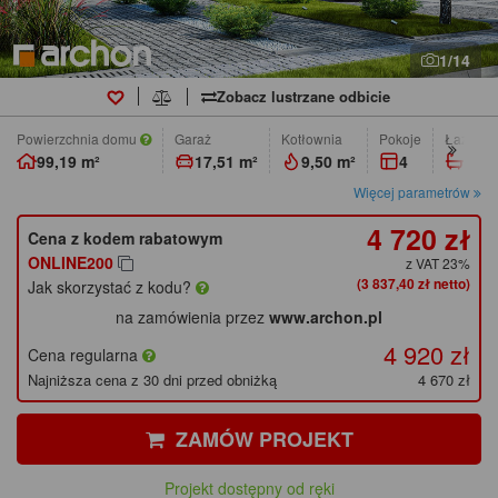
1/14
Zobacz lustrzane odbicie
Powierzchnia domu
Garaż
Kotłownia
pokoje
łazienk
99,19 m²
17,51 m²
9,50 m²
4
2
Więcej parametrów
4 720 zł
Cena z kodem rabatowym
ONLINE200
z VAT 23%
(3 837,40 zł netto)
Jak skorzystać z kodu?
na zamówienia przez
www.archon.pl
4 920 zł
Cena regularna
Najniższa cena z 30 dni przed obniżką
4 670 zł
ZAMÓW PROJEKT
Projekt dostępny od ręki