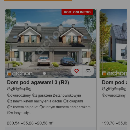
KOD: ONLINE200
Dom pod agawami 3 (R2)
Dom pod a
2
8
4
2
2
8
4
2
dwurodzinny
z garażem 2-stanowiskowym
dwurodzinny
z innym kątem nachylenia dachu
z okapami
z kotłem na pellet
z innym dachem nad garażem
w innym stylu
239,54
+35,26
+20,58
m²
199,76
+35,02