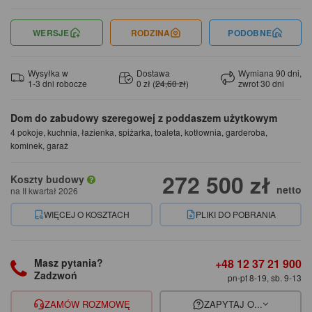
WERSJE
RODZINA
PODOBNE
Wysyłka w
Dostawa
Wymiana 90 dni,
1-3 dni robocze
0 zł (
24,60 zł
)
zwrot 30 dni
Dom do zabudowy szeregowej z poddaszem użytkowym
4 pokoje, kuchnia, łazienka, spiżarka, toaleta, kotłownia, garderoba,
kominek, garaż
272 500 zł
Koszty budowy
netto
na II kwartał 2026
WIĘCEJ O KOSZTACH
PLIKI DO POBRANIA
+48 12 37 21 900
Masz pytania?
Zadzwoń
pn-pt 8-19, sb. 9-13
ZAMÓW ROZMOWĘ
ZAPYTAJ O...