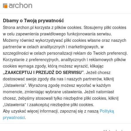
Projekty domów tanich w budowie
Projekty domów szeregowych
Projekty małych domów (do 150 m2)
Dbamy o Twoją prywatność
Projekty domów wielorodzinnych
Strona archon.pl korzysta z plików cookies. Stosujemy pliki cookies
Projekty domów bliźniaczych
w celu zapewnienia prawidłowego funkcjonowania serwisu.
Projekty domów nowoczesnych
Możemy również wykorzystywać pliki cookies własne oraz naszych
Projekty domów parterowych
partnerów w celach analitycznych i marketingowych, w
szczególności w celach personalizacji reklam do Twoich preferencji.
2026 © ARCHON+ Biuro Projektów - Tradycyjne i nowoczesne gotowe
Korzystanie z preferencyjnych, analitycznych i reklamowych plików
projekty domów - autorska pracownia architektoniczna założona w 1990r.
przez arch. Barbarę Mendel
cookies wymaga zgody, którą możesz wyrazić, klikając
Z uwagi na ciągłe doskonalenie procesu powstawania projektów (zgodnie z
„ZAAKCEPTUJ I PRZEJDŹ DO SERWISU”
. Jeżeli chcesz
normą ISO 9001), prezentowane na stronie projekty domów mogą
dostosować swoje zgody dla nas i naszych partnerów, kliknij
nieznacznie różnić się od dokumentacji technicznej.
„Ustawienia”. Wyrażoną zgodę możesz wycofać w każdym
Informujemy, iż w celu optymalizacji treści dostępnych w naszym sklepie,
momencie, zmieniając wybrane ustawienia. Jeżeli natomiast
dostosowania ich do Państwa indywidualnych potrzeb korzystamy z
chcesz, żebyśmy stosowali tylko niezbędne pliki cookies, kliknij
informacji zapisanych za pomocą plików cookies na urządzeniach
„Ustawienia” i zaakceptuj niezbędne pliki cookies.
końcowych użytkowników. Pliki cookies użytkownik może kontrolować za
Aby uzyskać więcej informacji, zapoznaj się z naszą
Polityką
pomocą ustawień swojej przeglądarki internetowej. Dalsze korzystanie z
prywatności
.
naszego serwisu internetowego, bez zmiany ustawień przeglądarki
internetowej oznacza, iż użytkownik akceptuje stosowanie plików cookies.
Więcej informacji zawartych jest w polityce prywatności.