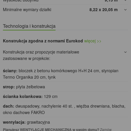
Minimalne wymiary działki
8,22 x 20,05
m
Technologia i konstrukcja
Konstrukcja zgodna z normami Eurokod
więcej >>
Konstrukcja oraz propozycje materiałowe
zastosowane w projekcie:
ściany:
bloczek z betonu komórkowego H+H 24 cm, styropian
Termo Organika 20 cm, tynk
strop:
płyta żelbetowa
ścianka kolankowa:
129 cm
dach:
dwuspadowy, nachylenie 40 st. , więźba drewniana, blacha,
okno dachowe FAKRO
wentylacja:
grawitacyjna
Planujesz WENTYLACJĘ MECHANICZNĄ w swoim domu?
Zamów