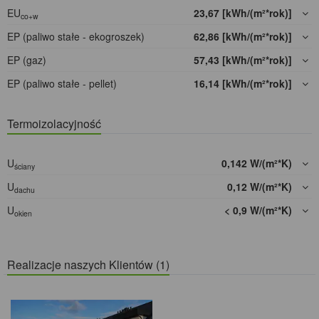
EU
23,67 [kWh/(m²*rok)]
co+w
EP (paliwo stałe - ekogroszek)
62,86 [kWh/(m²*rok)]
EP (gaz)
57,43 [kWh/(m²*rok)]
EP (paliwo stałe - pellet)
16,14 [kWh/(m²*rok)]
Termoizolacyjność
U
0,142 W/(m²*K)
ściany
U
0,12 W/(m²*K)
dachu
U
< 0,9 W/(m²*K)
okien
Realizacje naszych Klientów (1)