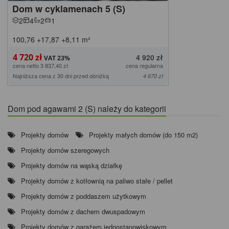
Dom w cyklamenach 5 (S)
2
4
2
1
100,76
+17,87
+8,11
m²
4 720 zł
4 920 zł
cena netto 3 837,40 zł
cena regularna
Najniższa cena z 30 dni przed obniżką
4 670 zł
Dom pod agawami 2 (S) należy do kategorii
Projekty domów
Projekty małych domów (do 150 m2)
Projekty domów szeregowych
Projekty domów na wąską działkę
Projekty domów z kotłownią na paliwo stałe / pellet
Projekty domów z poddaszem użytkowym
Projekty domów z dachem dwuspadowym
Projekty domów z garażem jednostanowiskowym