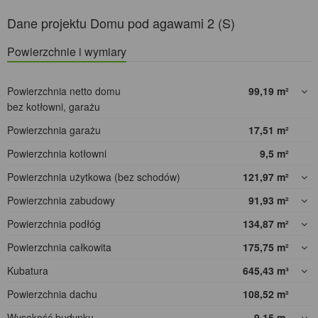
Dane projektu Domu pod agawami 2 (S)
Powierzchnie i wymiary
Powierzchnia netto domu
99,19
m²
bez kotłowni, garażu
Powierzchnia garażu
17,51
m²
Powierzchnia kotłowni
9,5
m²
Powierzchnia użytkowa (bez schodów)
121,97
m²
Powierzchnia zabudowy
91,93
m²
Powierzchnia podłóg
134,87
m²
Powierzchnia całkowita
175,75
m²
Kubatura
645,43
m³
Powierzchnia dachu
108,52
m²
Wysokość budynku
9,15
m