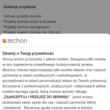
Kolekcje projektów
Gotowe projekty domów
Projekty domów tanich w budowie
Projekty domów szeregowych
Projekty małych domów (do 150 m2)
Projekty domów wielorodzinnych
Projekty domów bliźniaczych
Projekty domów nowoczesnych
Dbamy o Twoją prywatność
Projekty domów parterowych
Strona archon.pl korzysta z plików cookies. Stosujemy pliki cookies
w celu zapewnienia prawidłowego funkcjonowania serwisu.
2026 © ARCHON+ Biuro Projektów - Tradycyjne i nowoczesne gotowe
projekty domów - autorska pracownia architektoniczna założona w 1990r.
Możemy również wykorzystywać pliki cookies własne oraz naszych
przez arch. Barbarę Mendel
partnerów w celach analitycznych i marketingowych, w
Z uwagi na ciągłe doskonalenie procesu powstawania projektów (zgodnie z
szczególności w celach personalizacji reklam do Twoich preferencji.
normą ISO 9001), prezentowane na stronie projekty domów mogą
Korzystanie z preferencyjnych, analitycznych i reklamowych plików
nieznacznie różnić się od dokumentacji technicznej.
cookies wymaga zgody, którą możesz wyrazić, klikając
Informujemy, iż w celu optymalizacji treści dostępnych w naszym sklepie,
„ZAAKCEPTUJ I PRZEJDŹ DO SERWISU”
. Jeżeli chcesz
dostosowania ich do Państwa indywidualnych potrzeb korzystamy z
dostosować swoje zgody dla nas i naszych partnerów, kliknij
informacji zapisanych za pomocą plików cookies na urządzeniach
„Ustawienia”. Wyrażoną zgodę możesz wycofać w każdym
końcowych użytkowników. Pliki cookies użytkownik może kontrolować za