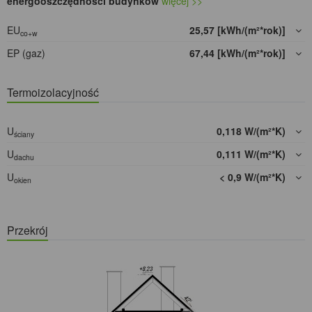
energooszczędności budynków
więcej >>
EU
25,57 [kWh/(m²*rok)]
co+w
EP (gaz)
67,44 [kWh/(m²*rok)]
Termoizolacyjność
U
0,118 W/(m²*K)
ściany
U
0,111 W/(m²*K)
dachu
U
< 0,9 W/(m²*K)
okien
Przekrój