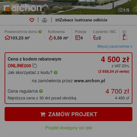
1/5
Zobacz lustrzane odbicie
Powierzchnia domu
Kotłownia
pokoje
łazienki i WC
Min. wym
103,23 m²
5,56 m²
4
2
16,0
Więcej parametrów
4 500 zł
Cena z kodem rabatowym
ONLINE200
z VAT 23%
(3 658,54 zł netto)
Jak skorzystać z kodu?
na zamówienia przez
www.archon.pl
4 700 zł
Cena regularna
Najniższa cena z 30 dni przed obniżką
4 450 zł
ZAMÓW PROJEKT
Projekt dostępny od ręki