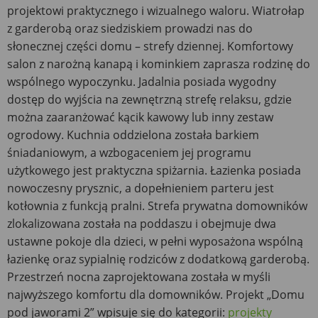
projektowi praktycznego i wizualnego waloru. Wiatrołap
z garderobą oraz siedziskiem prowadzi nas do
słonecznej części domu – strefy dziennej. Komfortowy
salon z narożną kanapą i kominkiem zaprasza rodzinę do
wspólnego wypoczynku. Jadalnia posiada wygodny
dostęp do wyjścia na zewnętrzną strefę relaksu, gdzie
można zaaranżować kącik kawowy lub inny zestaw
ogrodowy. Kuchnia oddzielona została barkiem
śniadaniowym, a wzbogaceniem jej programu
użytkowego jest praktyczna spiżarnia. Łazienka posiada
nowoczesny prysznic, a dopełnieniem parteru jest
kotłownia z funkcją pralni. Strefa prywatna domowników
zlokalizowana została na poddaszu i obejmuje dwa
ustawne pokoje dla dzieci, w pełni wyposażona wspólną
łazienkę oraz sypialnię rodziców z dodatkową garderobą.
Przestrzeń nocna zaprojektowana została w myśli
najwyższego komfortu dla domowników. Projekt „Domu
pod jaworami 2” wpisuje się do kategorii:
projekty