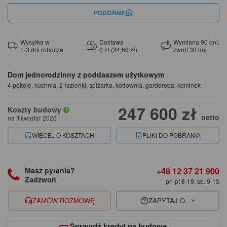
PODOBNE
Wysyłka w
Dostawa
Wymiana 90 dni,
1-3 dni robocze
0 zł (
24,60 zł
)
zwrot 30 dni
Dom jednorodzinny z poddaszem użytkowym
4 pokoje, kuchnia, 2 łazienki, spiżarka, kotłownia, garderoba, kominek
247 600 zł
Koszty budowy
netto
na II kwartał 2026
WIĘCEJ O KOSZTACH
PLIKI DO POBRANIA
+48 12 37 21 900
Masz pytania?
Zadzwoń
pn-pt 8-19, sb. 9-13
ZAMÓW ROZMOWĘ
ZAPYTAJ O...
Sprawdź kredyt na budowę