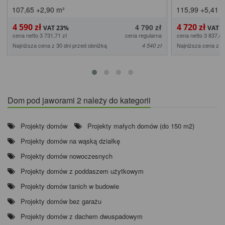
107,65
+2,90
m²
115,99
+5,41
m
4 590 zł
4 720 zł
4 790 zł
cena netto 3 731,71 zł
cena regularna
cena netto 3 837,40
Najniższa cena z 30 dni przed obniżką
Najniższa cena z 3
4 540 zł
Dom pod jaworami 2 należy do kategorii
Projekty domów
Projekty małych domów (do 150 m2)
Projekty domów na wąską działkę
Projekty domów nowoczesnych
Projekty domów z poddaszem użytkowym
Projekty domów tanich w budowie
Projekty domów bez garażu
Projekty domów z dachem dwuspadowym