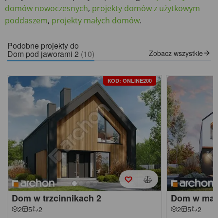
domów nowoczesnych
,
projekty domów z użytkowym
poddaszem
,
projekty małych domów
.
Podobne projekty do
Dom pod jaworami 2
(10)
Zobacz wszystkie
KOD: ONLINE200
Dom w trzcinnikach 2
Dom w mal
2
5
2
2
5
2