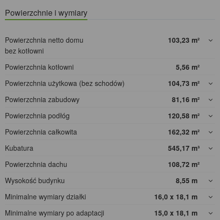
Powierzchnie i wymiary
Powierzchnia netto domu
103,23
m²
bez kotłowni
Powierzchnia kotłowni
5,56
m²
Powierzchnia użytkowa (bez schodów)
104,73
m²
Powierzchnia zabudowy
81,16
m²
Powierzchnia podłóg
120,58
m²
Powierzchnia całkowita
162,32
m²
Kubatura
545,17
m³
Powierzchnia dachu
108,72
m²
Wysokość budynku
8,55
m
Minimalne wymiary działki
16,0 x 18,1
m
Minimalne wymiary po adaptacji
15,0 x 18,1
m