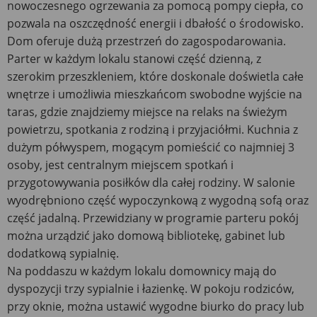
nowoczesnego ogrzewania za pomocą pompy ciepła, co
pozwala na oszczędność energii i dbałość o środowisko.
Dom oferuje dużą przestrzeń do zagospodarowania.
Parter w każdym lokalu stanowi część dzienną, z
szerokim przeszkleniem, które doskonale doświetla całe
wnętrze i umożliwia mieszkańcom swobodne wyjście na
taras, gdzie znajdziemy miejsce na relaks na świeżym
powietrzu, spotkania z rodziną i przyjaciółmi. Kuchnia z
dużym półwyspem, mogącym pomieścić co najmniej 3
osoby, jest centralnym miejscem spotkań i
przygotowywania posiłków dla całej rodziny. W salonie
wyodrębniono część wypoczynkową z wygodną sofą oraz
część jadalną. Przewidziany w programie parteru pokój
można urządzić jako domową bibliotekę, gabinet lub
dodatkową sypialnię.
Na poddaszu w każdym lokalu domownicy mają do
dyspozycji trzy sypialnie i łazienkę. W pokoju rodziców,
przy oknie, można ustawić wygodne biurko do pracy lub