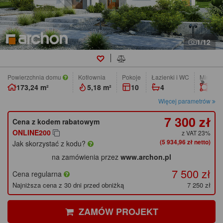
1/12
Powierzchnia domu
Kotłownia
pokoje
łazienki i WC
Min. wym
173,24 m²
5,18 m²
10
4
19,4
Więcej parametrów
7 300 zł
Cena z kodem rabatowym
ONLINE200
z VAT 23%
(5 934,96 zł netto)
Jak skorzystać z kodu?
na zamówienia przez
www.archon.pl
7 500 zł
Cena regularna
Najniższa cena z 30 dni przed obniżką
7 250 zł
ZAMÓW PROJEKT