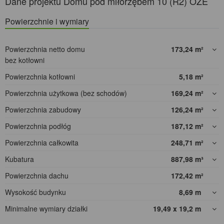
Dane projektu Domu pod miłorzębem 10 (R2) OZE
Powierzchnie i wymiary
Powierzchnia netto domu
173,24
m²
bez kotłowni
Powierzchnia kotłowni
5,18
m²
Powierzchnia użytkowa (bez schodów)
169,24
m²
Powierzchnia zabudowy
126,24
m²
Powierzchnia podłóg
187,12
m²
Powierzchnia całkowita
248,71
m²
Kubatura
887,98
m³
Powierzchnia dachu
172,42
m²
Wysokość budynku
8,69
m
Minimalne wymiary działki
19,49 x 19,2
m