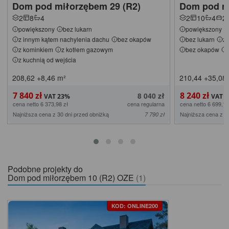
Dom pod miłorzębem 29 (R2)
Dom pod m
2
8
4
2
10
4
2
powiększony
bez lukarn
powiększony
z innym kątem nachylenia dachu
bez okapów
bez lukarn
z 
z kominkiem
z kotłem gazowym
bez okapów
z kuchnią od wejścia
208,62
+8,46
m²
210,44
+35,08
7 840 zł
8 240 zł
8 040 zł
cena netto 6 373,98 zł
cena regularna
cena netto 6 699,19
Najniższa cena z 30 dni przed obniżką
Najniższa cena z 3
7 790 zł
Podobne projekty do
Dom pod miłorzębem 10 (R2) OZE
(1)
KOD: ONLINE200