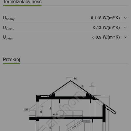
Termoizolacyjność
U
0,118 W/(m²*K)
ściany
U
0,12 W/(m²*K)
dachu
U
< 0,9 W/(m²*K)
okien
Przekrój