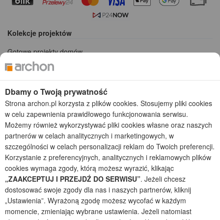
Kolekcje projektów
Gotowe projekty domów
Projekty domów tanich w budowie
Projekty domów szeregowych
Projekty małych domów (do 150 m2)
Dbamy o Twoją prywatność
Projekty domów wielorodzinnych
Strona archon.pl korzysta z plików cookies. Stosujemy pliki cookies
Projekty domów bliźniaczych
w celu zapewnienia prawidłowego funkcjonowania serwisu.
Projekty domów nowoczesnych
Możemy również wykorzystywać pliki cookies własne oraz naszych
Projekty domów parterowych
partnerów w celach analitycznych i marketingowych, w
szczególności w celach personalizacji reklam do Twoich preferencji.
2026 © ARCHON+ Biuro Projektów - Tradycyjne i nowoczesne gotowe
Korzystanie z preferencyjnych, analitycznych i reklamowych plików
projekty domów - autorska pracownia architektoniczna założona w 1990r.
przez arch. Barbarę Mendel
cookies wymaga zgody, którą możesz wyrazić, klikając
Z uwagi na ciągłe doskonalenie procesu powstawania projektów (zgodnie z
„ZAAKCEPTUJ I PRZEJDŹ DO SERWISU”
. Jeżeli chcesz
normą ISO 9001), prezentowane na stronie projekty domów mogą
dostosować swoje zgody dla nas i naszych partnerów, kliknij
nieznacznie różnić się od dokumentacji technicznej.
„Ustawienia”. Wyrażoną zgodę możesz wycofać w każdym
Informujemy, iż w celu optymalizacji treści dostępnych w naszym sklepie,
momencie, zmieniając wybrane ustawienia. Jeżeli natomiast
dostosowania ich do Państwa indywidualnych potrzeb korzystamy z