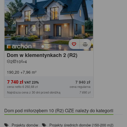
Dom w klementynkach 2 (R2)
2
10
4
190,20
+7,96
m²
7 740 zł
7 940 zł
cena netto 6 292,68 zł
cena regularna
Najniższa cena z 30 dni przed obniżką
7 690 zł
Dom pod miłorzębem 10 (R2) OZE należy do kategorii
Projekty domów
Projekty średnich domów (150-200 m2)