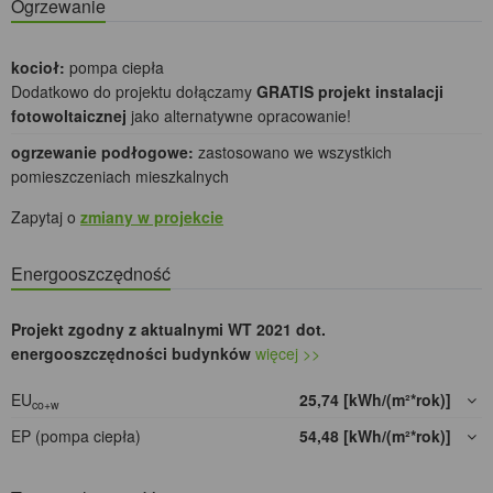
Ogrzewanie
kocioł:
pompa ciepła
Dodatkowo do projektu dołączamy
GRATIS projekt instalacji
fotowoltaicznej
jako alternatywne opracowanie!
ogrzewanie podłogowe:
zastosowano we wszystkich
pomieszczeniach mieszkalnych
Zapytaj o
zmiany w projekcie
Energooszczędność
Projekt zgodny z aktualnymi WT 2021 dot.
energooszczędności budynków
więcej >>
EU
25,74 [kWh/(m²*rok)]
co+w
EP (pompa ciepła)
54,48 [kWh/(m²*rok)]