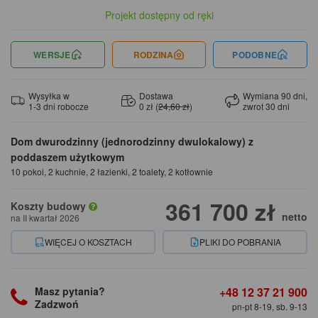
Projekt dostępny od ręki
WERSJE
RODZINA
PODOBNE
Wysyłka w
Dostawa
Wymiana 90 dni,
1-3 dni robocze
0 zł (
24,60 zł
)
zwrot 30 dni
Dom dwurodzinny (jednorodzinny dwulokalowy) z
poddaszem użytkowym
10 pokoi, 2 kuchnie, 2 łazienki, 2 toalety, 2 kotłownie
361 700 zł
Koszty budowy
netto
na II kwartał 2026
WIĘCEJ O KOSZTACH
PLIKI DO POBRANIA
+48 12 37 21 900
Masz pytania?
Zadzwoń
pn-pt 8-19, sb. 9-13