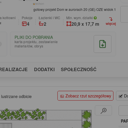
gotowy projekt Dom w aurorach 20 (GE) OZE widok 1
a kotłowni
pokoje
łazienki i WC
Min. wym. działki
²
4
2
20,9 x 17,7 m
więcej
PLIKI DO POBRANIA
karta projektu, zestawienie
materiałów, obrys
REALIZACJE
DODATKI
SPOŁECZNOŚĆ
Zobacz rzut szczegółowy
Do
 lustrzane odbicie
PA