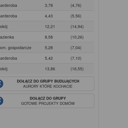
Garderoba
3,78
(4,76)
Garderoba
4,43
(5,56)
Pokój
12,21
(14,94)
Łazienka
8,58
(10,26)
Pom. gospodarcze
5,28
(7,04)
Garderoba
5,42
(7,10)
Pokój
13,86
(16,55)
DOŁĄCZ DO GRUPY BUDUJĄCYCH
AURORY
KTÓRE KOCHACIE
DOŁĄCZ DO GRUPY
GOTOWE PROJEKTY DOMÓW