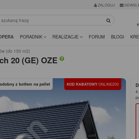
ZALOGUJ
NEWSL
K
OPERA
PORADNIK
REALIZACJE
FORUM
BLOGI
KRE
ów (do 150 m2)
ch 20 (GE) OZE
odobny z kotłem na pellet
KOD RABATOWY
ONLINE200
D
4 
p