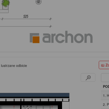
Zo
 lustrzane odbicie
PO
1. 
2. 