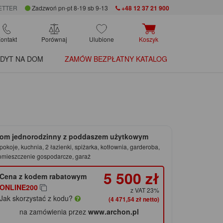
ETTER
Zadzwoń pn-pt 8-19 sb 9-13
+48 12 37 21 900
ontakt
Porównaj
Ulubione
Koszyk
DYT NA DOM
ZAMÓW BEZPŁATNY KATALOG
om jednorodzinny z poddaszem użytkowym
pokoje, kuchnia, 2 łazienki, spiżarka, kotłownia, garderoba,
omieszczenie gospodarcze, garaż
5 500 zł
Cena z kodem rabatowym
ONLINE200
z VAT 23%
Jak skorzystać z kodu?
(4 471,54 zł netto)
na zamówienia przez
www.archon.pl