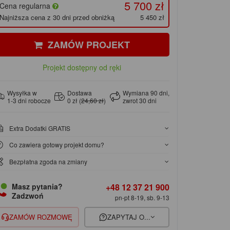
5 700 zł
Cena regularna
Najniższa cena z 30 dni przed obniżką
5 450 zł
ZAMÓW PROJEKT
Projekt dostępny od ręki
Wysyłka w
Dostawa
Wymiana 90 dni,
1-3 dni robocze
0 zł (
24,60 zł
)
zwrot 30 dni
Extra Dodatki GRATIS
Co zawiera gotowy projekt domu?
Bezpłatna zgoda na zmiany
+48 12 37 21 900
Masz pytania?
Zadzwoń
pn-pt 8-19, sb. 9-13
ZAMÓW ROZMOWĘ
ZAPYTAJ O...