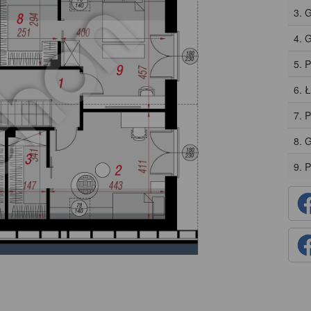
3. 
4. 
5. 
6. 
7. 
8. 
9. 