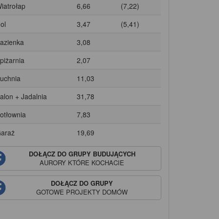
Wiatrołap
6,66
(7,22)
ol
3,47
(5,41)
Łazienka
3,08
Spiżarnia
2,07
Kuchnia
11,03
Salon + Jadalnia
31,78
Kotłownia
7,83
Garaż
19,69
DOŁĄCZ DO GRUPY BUDUJĄCYCH
AURORY
KTÓRE KOCHACIE
DOŁĄCZ DO GRUPY
GOTOWE PROJEKTY DOMÓW