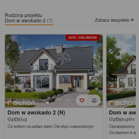
Rodzina projektu
Dom w awokado 2
(7)
Zobacz wszystkie
KOD: ONLINE200
Dom w awokado 2 (N)
Dom w awo
2
5
2
2
6
2
1
z kotłem na paliwo stałe
w stylu nowoczesnym
powiększony
z dachem 4-s