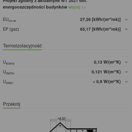
Projekt zgodny z aktualnymi WT 2021 dot.
energooszczędności budynków
więcej >>
EU
27,26 [kWh/(m²*rok)]
co+w
EP (gaz)
65,17 [kWh/(m²*rok)]
Termoizolacyjność
U
0,13 W/(m²*K)
ściany
U
0,121 W/(m²*K)
dachu
U
< 0,9 W/(m²*K)
okien
Przekrój