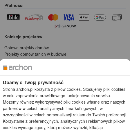
Płatności
Kolekcje projektów
Gotowe projekty domów
Projekty domów tanich w budowie
Projekty domów szeregowych
Projekty małych domów (do 150 m2)
Projekty domów wielorodzinnych
Projekty domów bliźniaczych
Dbamy o Twoją prywatność
Projekty domów nowoczesnych
Strona archon.pl korzysta z plików cookies. Stosujemy pliki cookies
Projekty domów parterowych
w celu zapewnienia prawidłowego funkcjonowania serwisu.
Możemy również wykorzystywać pliki cookies własne oraz naszych
2026 © ARCHON+ Biuro Projektów - Tradycyjne i nowoczesne gotowe
partnerów w celach analitycznych i marketingowych, w
projekty domów - autorska pracownia architektoniczna założona w 1990r.
szczególności w celach personalizacji reklam do Twoich preferencji.
przez arch. Barbarę Mendel
Korzystanie z preferencyjnych, analitycznych i reklamowych plików
Z uwagi na ciągłe doskonalenie procesu powstawania projektów (zgodnie z
normą ISO 9001), prezentowane na stronie projekty domów mogą
cookies wymaga zgody, którą możesz wyrazić, klikając