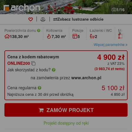
1/16
Zobacz lustrzane odbicie
Powierzchnia domu
Kotłownia
pokoje
łazienki i WC
Min. wym
138,30 m²
7,30 m²
5
2
20,8
Więcej parametrów
4 900 zł
Cena z kodem rabatowym
ONLINE200
z VAT 23%
(3 983,74 zł netto)
Jak skorzystać z kodu?
na zamówienia przez
www.archon.pl
5 100 zł
Cena regularna
Najniższa cena z 30 dni przed obniżką
4 850 zł
ZAMÓW PROJEKT
Projekt dostępny od ręki