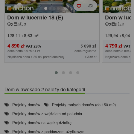
Dom w lucernie 18 (E)
Dom w luce
2
5
2
2
5
2
128,11
+8,63
m²
129,94
+8,04
m
4 890 zł
4 790 zł
5 090 zł
cena netto 3 975,61 zł
cena regularna
cena netto 3 894,31
Najniższa cena z 30 dni przed obniżką
Najniższa cena z 3
4 840 zł
Dom w awokado 2 należy do kategorii
Projekty domów
Projekty małych domów (do 150 m2)
Projekty domów z wejściem od południa
Projekty domów na wąską działkę
Projekty domów z poddaszem użytkowym