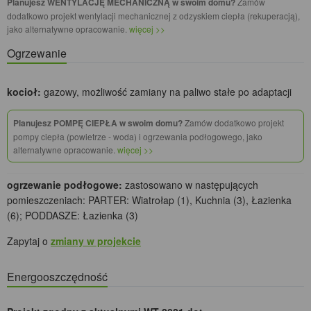
Planujesz WENTYLACJĘ MECHANICZNĄ w swoim domu?
Zamów
dodatkowo projekt wentylacji mechanicznej z odzyskiem ciepła (rekuperacją),
jako alternatywne opracowanie.
więcej >>
Ogrzewanie
kocioł:
gazowy, możliwość zamiany na paliwo stałe po adaptacji
Planujesz POMPĘ CIEPŁA w swoim domu?
Zamów dodatkowo projekt
pompy ciepła (powietrze - woda) i ogrzewania podłogowego, jako
alternatywne opracowanie.
więcej >>
ogrzewanie podłogowe:
zastosowano w następujących
pomieszczeniach: PARTER: Wiatrołap (1), Kuchnia (3), Łazienka
(6); PODDASZE: Łazienka (3)
Zapytaj o
zmiany w projekcie
Energooszczędność