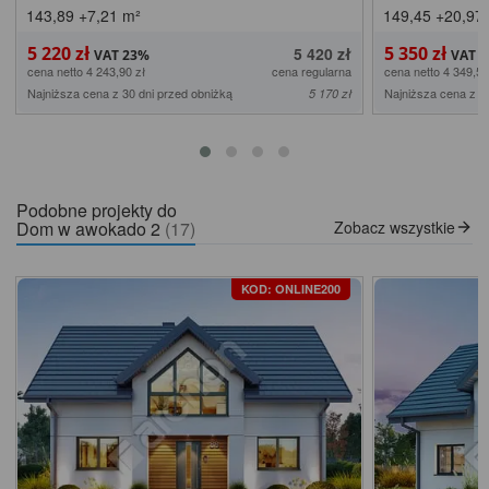
143,89
+7,21
m²
149,45
+20,97
5 220 zł
5 350 zł
5 420 zł
cena netto 4 243,90 zł
cena regularna
cena netto 4 349,59
Najniższa cena z 30 dni przed obniżką
Najniższa cena z 3
5 170 zł
Podobne projekty do
Dom w awokado 2
(17)
Zobacz wszystkie
KOD: ONLINE200