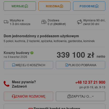
WERSJE
RODZINA
PODOBNE
Wysyłka w
Dostawa
Wymiana 90 dni,
1-3 dni robocze
0 zł (
24,60 zł
)
zwrot 30 dni
Dom jednorodzinny z poddaszem użytkowym
5 pokoi, kuchnia, 2 łazienki, spiżarka, kotłownia, garderoba, kominek
339 100 zł
Koszty budowy
netto
na II kwartał 2026
WIĘCEJ O KOSZTACH
PLIKI DO POBRANIA
+48 12 37 21 900
Masz pytania?
Zadzwoń
pn-pt 8-19, sb. 9-13
ZAMÓW ROZMOWĘ
ZAPYTAJ O...
Sprawdź kredyt na budowę