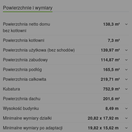
Powierzchnie i wymiary
Powierzchnia netto domu
138,3
m²
bez kotłowni
Powierzchnia kotłowni
7,3
m²
Powierzchnia użytkowa (bez schodów)
139,97
m²
Powierzchnia zabudowy
114,87
m²
Powierzchnia podłóg
165,5
m²
Powierzchnia całkowita
219,71
m²
Kubatura
752,9
m³
Powierzchnia dachu
201,6
m²
Wysokość budynku
8,49
m
Minimalne wymiary działki
20,82 x 17,92
m
Minimalne wymiary po adaptacji
19,82 x 15,62
m