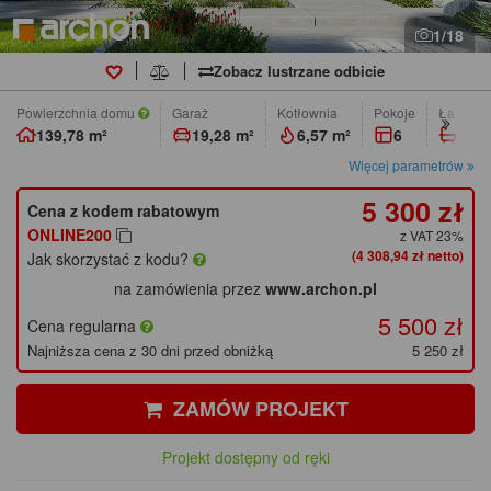
1/18
Zobacz lustrzane odbicie
Powierzchnia domu
Garaż
Kotłownia
pokoje
łazienk
139,78 m²
19,28 m²
6,57 m²
6
2
Więcej parametrów
5 300 zł
Cena z kodem rabatowym
ONLINE200
z VAT 23%
(4 308,94 zł netto)
Jak skorzystać z kodu?
na zamówienia przez
www.archon.pl
5 500 zł
Cena regularna
Najniższa cena z 30 dni przed obniżką
5 250 zł
ZAMÓW PROJEKT
Projekt dostępny od ręki