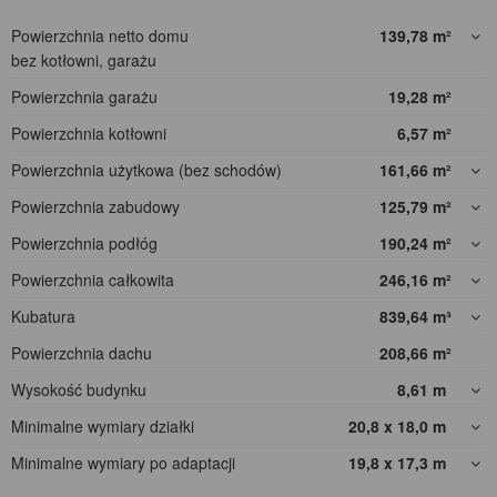
Powierzchnia netto domu
139,78
m²
bez kotłowni, garażu
Powierzchnia garażu
19,28
m²
Powierzchnia kotłowni
6,57
m²
Powierzchnia użytkowa (bez schodów)
161,66
m²
Powierzchnia zabudowy
125,79
m²
Powierzchnia podłóg
190,24
m²
Powierzchnia całkowita
246,16
m²
Kubatura
839,64
m³
Powierzchnia dachu
208,66
m²
Wysokość budynku
8,61
m
Minimalne wymiary działki
20,8 x 18,0
m
Minimalne wymiary po adaptacji
19,8 x 17,3
m