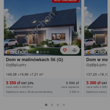
KOD: ONLINE200
Dom w malinówkach 56 (G)
Dom w mal
2
6
2
1
2
6
2
1
149,38
+19,96
+7,21
m²
137,20
+18,12
5 350 zł
5 300 zł
5 550 zł
cena netto 4 349,59 zł
cena regularna
cena netto 4 308,94
Najniższa cena z 30 dni przed obniżką
Najniższa cena z 3
5 300 zł