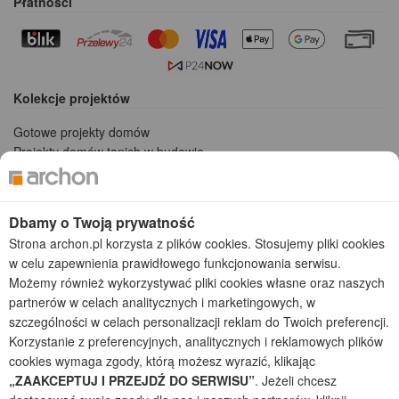
Płatności
Kolekcje projektów
Gotowe projekty domów
Projekty domów tanich w budowie
Projekty domów szeregowych
Projekty małych domów (do 150 m2)
Projekty domów wielorodzinnych
Dbamy o Twoją prywatność
Projekty domów bliźniaczych
Strona archon.pl korzysta z plików cookies. Stosujemy pliki cookies
Projekty domów nowoczesnych
w celu zapewnienia prawidłowego funkcjonowania serwisu.
Projekty domów parterowych
Możemy również wykorzystywać pliki cookies własne oraz naszych
partnerów w celach analitycznych i marketingowych, w
2026 © ARCHON+ Biuro Projektów - Tradycyjne i nowoczesne gotowe
szczególności w celach personalizacji reklam do Twoich preferencji.
projekty domów - autorska pracownia architektoniczna założona w 1990r.
Korzystanie z preferencyjnych, analitycznych i reklamowych plików
przez arch. Barbarę Mendel
Z uwagi na ciągłe doskonalenie procesu powstawania projektów (zgodnie z
cookies wymaga zgody, którą możesz wyrazić, klikając
normą ISO 9001), prezentowane na stronie projekty domów mogą
„ZAAKCEPTUJ I PRZEJDŹ DO SERWISU”
. Jeżeli chcesz
nieznacznie różnić się od dokumentacji technicznej.