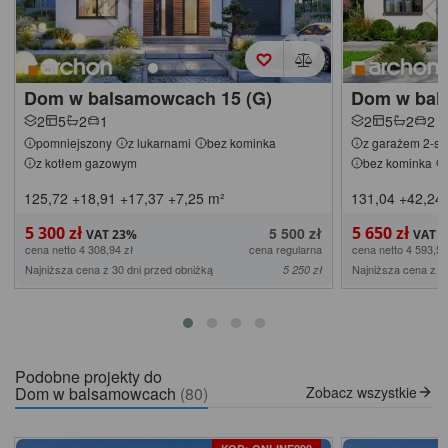
Dom w balsamowcach 15 (G)
Dom w bal
2
5
2
1
2
5
2
2
pomniejszony
z lukarnami
bez kominka
z garażem 2-s
z kotłem gazowym
bez kominka
125,72
+18,91
+17,37
+7,25
m²
131,04
+42,24
5 300 zł
5 650 zł
5 500 zł
cena netto 4 308,94 zł
cena regularna
cena netto 4 593,50
Najniższa cena z 30 dni przed obniżką
Najniższa cena z 3
5 250 zł
Podobne projekty do
Dom w balsamowcach
(80)
Zobacz wszystkie