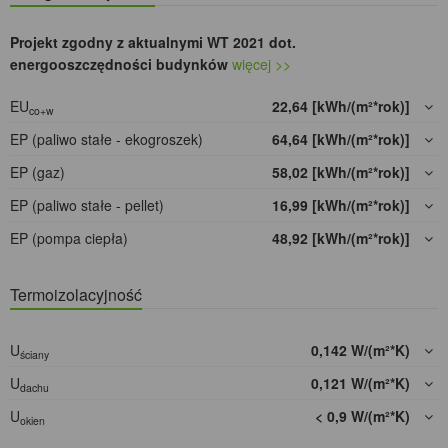
Projekt zgodny z aktualnymi WT 2021 dot.
energooszczędności budynków
więcej >>
EU
22,64 [kWh/(m²*rok)]
co+w
EP (paliwo stałe - ekogroszek)
64,64 [kWh/(m²*rok)]
EP (gaz)
58,02 [kWh/(m²*rok)]
EP (paliwo stałe - pellet)
16,99 [kWh/(m²*rok)]
EP (pompa ciepła)
48,92 [kWh/(m²*rok)]
Termoizolacyjność
U
0,142 W/(m²*K)
ściany
U
0,121 W/(m²*K)
dachu
U
< 0,9 W/(m²*K)
okien