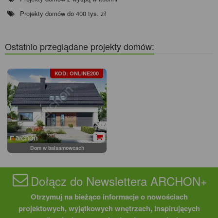
Projekty domów do 400 tys. zł
Ostatnio przeglądane projekty domów:
KOD: ONLINE200
Dom w balsamowcach
Dołącz do Newslettera ARCHON+
Otrzymuj na bieżąco informacje o nowościach
projektowych, wyjątkowych wnętrzach, inspirujących