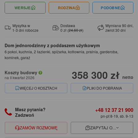
WERSJE
RODZINA
PODOBNE
Wysyłka w
Dostawa
Wymiana 90 dni,
1-3 dni robocze
0 zł (
24,60 zł
)
zwrot 30 dni
Dom jednorodzinny z poddaszem użytkowym
6 pokoi, kuchnia, 2 łazienki, spiżarka, kotłownia, pralnia, garderoba,
kominek, garaż
358 300 zł
Koszty budowy
netto
na II kwartał 2026
WIĘCEJ O KOSZTACH
PLIKI DO POBRANIA
+48 12 37 21 900
Masz pytania?
Zadzwoń
pn-pt 8-19, sb. 9-13
ZAMÓW ROZMOWĘ
ZAPYTAJ O...