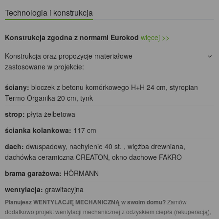
Technologia i konstrukcja
Konstrukcja zgodna z normami Eurokod
więcej >>
Konstrukcja oraz propozycje materiałowe
zastosowane w projekcie:
ściany:
bloczek z betonu komórkowego H+H 24 cm, styropian
Termo Organika 20 cm, tynk
strop:
płyta żelbetowa
ścianka kolankowa:
117 cm
dach:
dwuspadowy, nachylenie 40 st. , więźba drewniana,
dachówka ceramiczna CREATON, okno dachowe FAKRO
brama garażowa:
HÖRMANN
wentylacja:
grawitacyjna
Planujesz WENTYLACJĘ MECHANICZNĄ w swoim domu?
Zamów
dodatkowo projekt wentylacji mechanicznej z odzyskiem ciepła (rekuperacją),