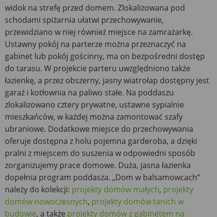
widok na strefę przed domem. Zlokalizowana pod
schodami spiżarnia ułatwi przechowywanie,
przewidziano w niej również miejsce na zamrażarkę.
Ustawny pokój na parterze można przeznaczyć na
gabinet lub pokój gościnny, ma on bezpośredni dostęp
do tarasu. W projekcie parteru uwzględniono także
łazienkę, a przez obszerny, jasny wiatrołap dostępny jest
garaż i kotłownia na paliwo stałe. Na poddaszu
zlokalizowano cztery prywatne, ustawne sypialnie
mieszkańców, w każdej można zamontować szafy
ubraniowe. Dodatkowe miejsce do przechowywania
oferuje dostępna z holu pojemna garderoba, a dzięki
pralni z miejscem do suszenia w odpowiedni sposób
zorganizujemy prace domowe. Duża, jasna łazienka
dopełnia program poddasza. „Dom w balsamowcach”
należy do kolekcji:
projekty domów małych
,
projekty
domów nowoczesnych
,
projekty domów tanich w
budowie
, a także
projekty domów z gabinetem na