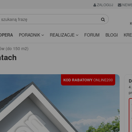
ZALOGUJ
NEWS
K
OPERA
PORADNIK
REALIZACJE
FORUM
BLOGI
KRE
ów (do 150 m2)
tach
KOD RABATOWY
ONLINE200
D
4 
pr