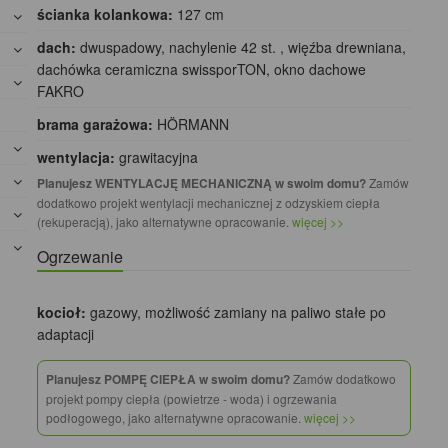
ścianka kolankowa:
127 cm
dach:
dwuspadowy, nachylenie 42 st. , więźba drewniana,
dachówka ceramiczna swissporTON, okno dachowe
FAKRO
brama garażowa:
HÖRMANN
wentylacja:
grawitacyjna
Planujesz WENTYLACJĘ MECHANICZNĄ w swoim domu?
Zamów
dodatkowo projekt wentylacji mechanicznej z odzyskiem ciepła
(rekuperacją), jako alternatywne opracowanie.
więcej >>
Ogrzewanie
kocioł:
gazowy, możliwość zamiany na paliwo stałe po
adaptacji
Planujesz POMPĘ CIEPŁA w swoim domu?
Zamów dodatkowo
projekt pompy ciepła (powietrze - woda) i ogrzewania
podłogowego, jako alternatywne opracowanie.
więcej >>