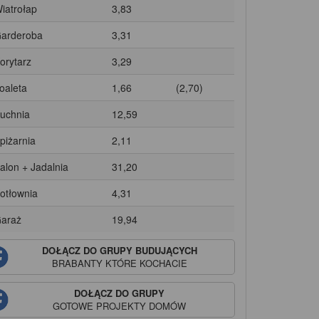
Wiatrołap
3,83
Garderoba
3,31
Korytarz
3,29
Toaleta
1,66
(2,70)
Kuchnia
12,59
Spiżarnia
2,11
Salon + Jadalnia
31,20
Kotłownia
4,31
Garaż
19,94
DOŁĄCZ DO GRUPY BUDUJĄCYCH
BRABANTY
KTÓRE KOCHACIE
DOŁĄCZ DO GRUPY
GOTOWE PROJEKTY DOMÓW