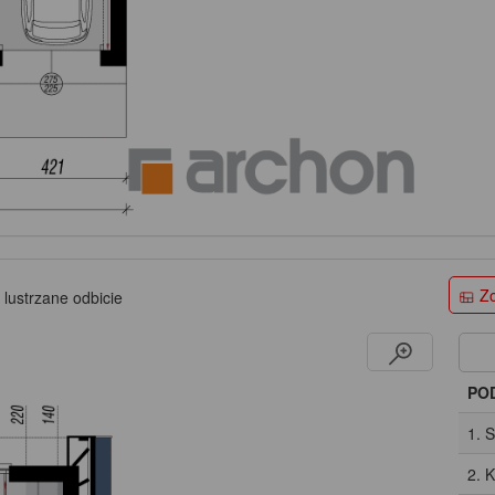
Zo
 lustrzane odbicie
PO
1. 
2. 