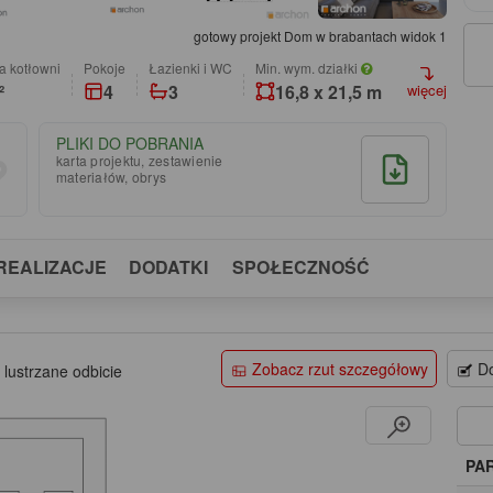
gotowy projekt Dom w brabantach widok 1
a kotłowni
pokoje
łazienki i WC
Min. wym. działki
²
4
3
16,8 x 21,5 m
więcej
PLIKI DO POBRANIA
karta projektu, zestawienie
materiałów, obrys
REALIZACJE
DODATKI
SPOŁECZNOŚĆ
Zobacz rzut szczegółowy
Do
 lustrzane odbicie
PA