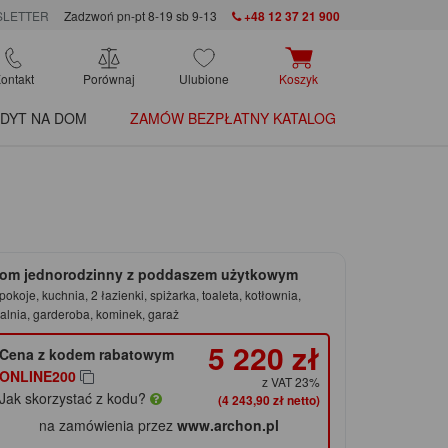
LETTER
Zadzwoń pn-pt 8-19 sb 9-13
+48 12 37 21 900
ontakt
Porównaj
Ulubione
Koszyk
DYT NA DOM
ZAMÓW BEZPŁATNY KATALOG
om jednorodzinny z poddaszem użytkowym
pokoje, kuchnia, 2 łazienki, spiżarka, toaleta, kotłownia,
alnia, garderoba, kominek, garaż
5 220 zł
Cena z kodem rabatowym
ONLINE200
z VAT 23%
Jak skorzystać z kodu?
(4 243,90 zł netto)
na zamówienia przez
www.archon.pl