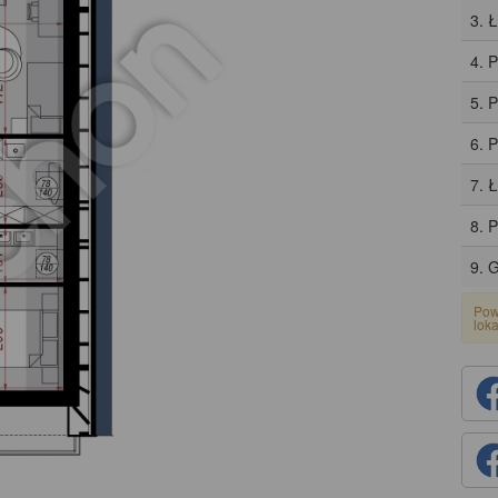
3. 
4. 
5. 
6. P
7. 
8. 
9. 
Pow
lok