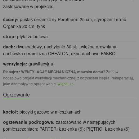
zastosowane w projekcie:
ściany:
pustak ceramiczny Porotherm 25 cm, styropian Termo
Organika 20 cm, tynk
strop:
płyta żelbetowa
dach:
dwuspadowy, nachylenie 30 st. , więźba drewniana,
dachówka ceramiczna CREATON, okno dachowe FAKRO
wentylacja:
grawitacyjna
Planujesz WENTYLACJĘ MECHANICZNĄ w swoim domu?
Zamów
dodatkowo projekt wentylacji mechanicznej z odzyskiem ciepła (rekuperacją),
jako alternatywne opracowanie.
więcej >>
Ogrzewanie
kocioł:
piecyki gazowe w mieszkaniach
ogrzewanie podłogowe:
zastosowano w następujących
pomieszczeniach: PARTER: Łazienka (5); PIĘTRO: Łazienka (5)