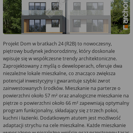
Projekt Dom w bratkach 24 (R2B) to nowoczesny,
piętrowy budynek jednorodzinny, który doskonale
wpisuje się w współczesne trendy architektoniczne.
Zaprojektowany z myślą o deweloperach, oferuje dwa
niezależne lokale mieszkalne, co znacząco zwiększa
potencjał inwestycyjny i gwarantuje szybki zwrot
zainwestowanych środków. Mieszkanie na parterze o
powierzchni około 57 m² oraz analogiczne mieszkanie na
piętrze o powierzchni około 66 m² zapewniają optymalny
program funkcjonalny, składający się z trzech pokoi,
kuchni i łazienki. Dodatkowym atutem jest możliwość
adaptacji strychu na cele mieszkalne. Każde mieszkanie
wyposażono w niezależne wejście oraz przestronny taras