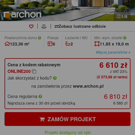
1/8
Zobacz lustrzane odbicie
Powierzchnia domu
pokoje
łazienki i WC
Min. wym. działki
123,36 m²
6
2
11,85 x 19,0 m
Więcej parametrów
6 610 zł
Cena z kodem rabatowym
ONLINE200
z VAT 23%
(5 373,98 zł netto)
Jak skorzystać z kodu?
na zamówienia przez
www.archon.pl
6 810 zł
Cena regularna
Najniższa cena z 30 dni przed obniżką
6 560 zł
ZAMÓW PROJEKT
Projekt dostępny od ręki