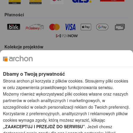
Płatności
Kolekcje projektów
Gotowe projekty domów
Projekty domów tanich w budowie
Projekty domów szeregowych
Dbamy o Twoją prywatność
Projekty małych domów (do 150 m2)
Strona archon.pl korzysta z plików cookies. Stosujemy pliki cookies
Projekty domów wielorodzinnych
w celu zapewnienia prawidłowego funkcjonowania serwisu.
Projekty domów bliźniaczych
Możemy również wykorzystywać pliki cookies własne oraz naszych
Projekty domów nowoczesnych
partnerów w celach analitycznych i marketingowych, w
Projekty domów parterowych
szczególności w celach personalizacji reklam do Twoich preferencji.
Korzystanie z preferencyjnych, analitycznych i reklamowych plików
2026 © ARCHON+ Biuro Projektów - Tradycyjne i nowoczesne gotowe
cookies wymaga zgody, którą możesz wyrazić, klikając
projekty domów - autorska pracownia architektoniczna założona w 1990r.
„ZAAKCEPTUJ I PRZEJDŹ DO SERWISU”
. Jeżeli chcesz
przez arch. Barbarę Mendel