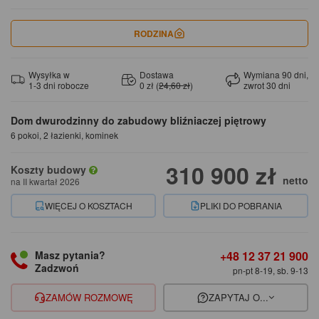
RODZINA
Wysyłka w
Dostawa
Wymiana 90 dni,
1-3 dni robocze
0 zł (
24,60 zł
)
zwrot 30 dni
Dom dwurodzinny do zabudowy bliźniaczej piętrowy
6 pokoi, 2 łazienki, kominek
310 900 zł
Koszty budowy
netto
na II kwartał 2026
WIĘCEJ O KOSZTACH
PLIKI DO POBRANIA
+48 12 37 21 900
Masz pytania?
Zadzwoń
pn-pt 8-19, sb. 9-13
ZAMÓW ROZMOWĘ
ZAPYTAJ O...