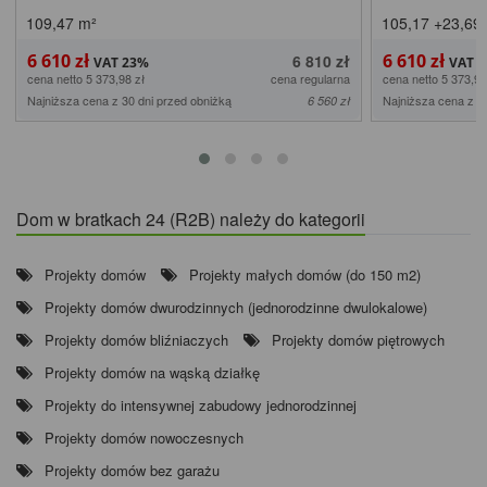
109,47
m²
105,17
+23,69
6 610 zł
6 610 zł
6 810 zł
cena netto 5 373,98 zł
cena regularna
cena netto 5 373,98
Najniższa cena z 30 dni przed obniżką
Najniższa cena z 3
6 560 zł
Dom w bratkach 24 (R2B) należy do kategorii
Projekty domów
Projekty małych domów (do 150 m2)
Projekty domów dwurodzinnych (jednorodzinne dwulokalowe)
Projekty domów bliźniaczych
Projekty domów piętrowych
Projekty domów na wąską działkę
Projekty do intensywnej zabudowy jednorodzinnej
Projekty domów nowoczesnych
Projekty domów bez garażu