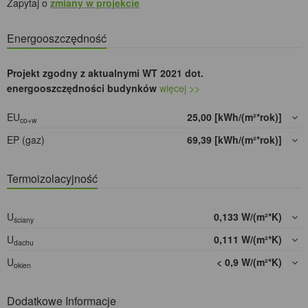
Zapytaj o
zmiany w projekcie
Energooszczędność
Projekt zgodny z aktualnymi WT 2021 dot.
energooszczędności budynków
więcej >>
EU
25,00 [kWh/(m²*rok)]
co+w
EP (gaz)
69,39 [kWh/(m²*rok)]
Termoizolacyjność
U
0,133 W/(m²*K)
ściany
U
0,111 W/(m²*K)
dachu
U
< 0,9 W/(m²*K)
okien
Dodatkowe Informacje