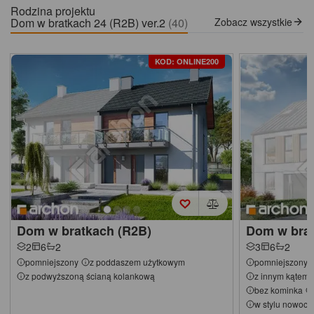
Rodzina projektu
Dom w bratkach 24 (R2B) ver.2
(40)
Zobacz wszystkie
KOD: ONLINE200
Dom w bratkach (R2B)
Dom w brat
2
6
2
3
6
2
pomniejszony
z poddaszem użytkowym
pomniejszony
z podwyższoną ścianą kolankową
z innym kątem 
bez kominka
w stylu nowoc