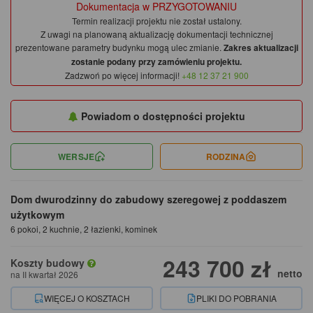
Dokumentacja w PRZYGOTOWANIU
Termin realizacji projektu nie został ustalony.
Z uwagi na planowaną aktualizację dokumentacji technicznej
prezentowane parametry budynku mogą ulec zmianie.
Zakres aktualizacji
zostanie podany przy zamówieniu projektu.
Zadzwoń po więcej informacji!
+48 12 37 21 900
Powiadom o dostępności projektu
WERSJE
RODZINA
Dom dwurodzinny do zabudowy szeregowej z poddaszem
użytkowym
6 pokoi, 2 kuchnie, 2 łazienki, kominek
243 700 zł
Koszty budowy
netto
na II kwartał 2026
WIĘCEJ O KOSZTACH
PLIKI DO POBRANIA