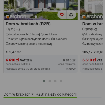
Dom w bratkach (R2B)
Dom w brat
2
6
2
3
6
2
do zabudowy bliźniaczej
bez lukarn
do zabudowy bl
z innym kątem nachylenia dachu
z okapami
z innym kątem 
z podwyższoną ścianą kolankową
z podwyższoną
109,47
m²
105,17
+23,69
6 610 zł
6 610 zł
6 810 zł
cena netto 5 373,98 zł
cena regularna
cena netto 5 373,98
Najniższa cena z 30 dni przed obniżką
Najniższa cena z 3
6 560 zł
Dom w bratkach 7 (R2S) należy do kategorii