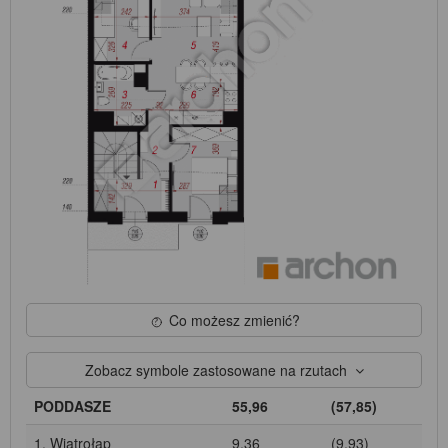
Co możesz zmienić?
Zobacz symbole zastosowane na rzutach
PODDASZE
55,96
(57,85)
1. Wiatrołap
9,36
(9,93)