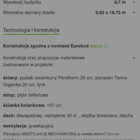
Wysokość budynku
8,7
m
Minimalne wymiary działki
6,82 x 18,72
m
Technologia i konstrukcja
Konstrukcja zgodna z normami Eurokod
więcej >>
Konstrukcja oraz propozycje materiałowe
zastosowane w projekcie:
ściany:
pustak ceramiczny Porotherm 25 cm, styropian Termo
Organika 20 cm, tynk
strop:
płyta żelbetowa
ścianka kolankowa:
137 cm
dach:
dwuspadowy, nachylenie 35 st. , więźba drewniana, blacha
wentylacja:
grawitacyjna
Planujesz WENTYLACJĘ MECHANICZNĄ w swoim domu?
Zamów
dodatkowo projekt wentylacji mechanicznej z odzyskiem ciepła (rekuperacją),