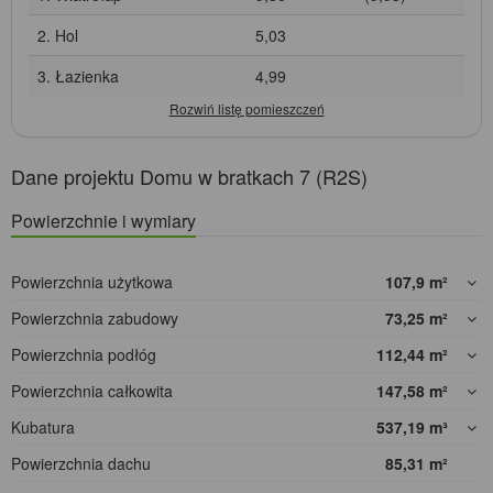
2. Hol
5,03
3. Łazienka
4,99
Dane projektu Domu w bratkach 7 (R2S)
Powierzchnie i wymiary
Powierzchnia użytkowa
107,9
m²
Powierzchnia zabudowy
73,25
m²
Powierzchnia podłóg
112,44
m²
Powierzchnia całkowita
147,58
m²
Kubatura
537,19
m³
Powierzchnia dachu
85,31
m²