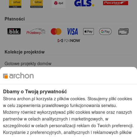
Płatności
Kolekcje projektów
Gotowe projekty domów
Projekty domów tanich w budowie
Projekty domów szeregowych
Projekty małych domów (do 150 m2)
Projekty domów wielorodzinnych
Dbamy o Twoją prywatność
Projekty domów bliźniaczych
Strona archon.pl korzysta z plików cookies. Stosujemy pliki cookies
Projekty domów nowoczesnych
w celu zapewnienia prawidłowego funkcjonowania serwisu.
Projekty domów parterowych
Możemy również wykorzystywać pliki cookies własne oraz naszych
partnerów w celach analitycznych i marketingowych, w
2026 © ARCHON+ Biuro Projektów - Tradycyjne i nowoczesne gotowe
szczególności w celach personalizacji reklam do Twoich preferencji.
projekty domów - autorska pracownia architektoniczna założona w 1990r.
Korzystanie z preferencyjnych, analitycznych i reklamowych plików
przez arch. Barbarę Mendel