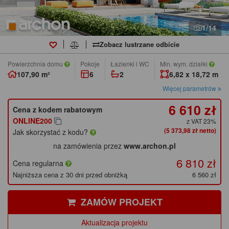
1/14
Zobacz lustrzane odbicie
Powierzchnia domu
pokoje
łazienki i WC
Min. wym. działki
107,90 m²
6
2
6,82 x 18,72 m
Więcej parametrów
6 610 zł
Cena z kodem rabatowym
ONLINE200
z VAT 23%
(5 373,98 zł netto)
Jak skorzystać z kodu?
na zamówienia przez
www.archon.pl
6 810 zł
Cena regularna
Najniższa cena z 30 dni przed obniżką
6 560 zł
ZAMÓW PROJEKT
Aktualizacja projektu