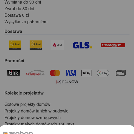
Wymiana do 90 dni
Zwrot do 30 dni
Dostawa 0 zł
Wysyłka za pobraniem
Dostawa
Płatności
Kolekcje projektów
Gotowe projekty domów
Projekty domów tanich w budowie
Projekty domów szeregowych
Projekty małych domów (do 150 m2)
Projekty domów wielorodzinnych