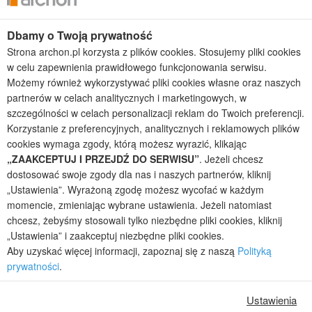
Projekty domów bliźniaczych
Projekty domów nowoczesnych
Dbamy o Twoją prywatność
Projekty domów parterowych
Strona archon.pl korzysta z plików cookies. Stosujemy pliki cookies
w celu zapewnienia prawidłowego funkcjonowania serwisu.
2026 © ARCHON+ Biuro Projektów - Tradycyjne i nowoczesne gotowe
projekty domów - autorska pracownia architektoniczna założona w 1990r.
Możemy również wykorzystywać pliki cookies własne oraz naszych
przez arch. Barbarę Mendel
partnerów w celach analitycznych i marketingowych, w
Z uwagi na ciągłe doskonalenie procesu powstawania projektów (zgodnie z
szczególności w celach personalizacji reklam do Twoich preferencji.
normą ISO 9001), prezentowane na stronie projekty domów mogą
Korzystanie z preferencyjnych, analitycznych i reklamowych plików
nieznacznie różnić się od dokumentacji technicznej.
cookies wymaga zgody, którą możesz wyrazić, klikając
Informujemy, iż w celu optymalizacji treści dostępnych w naszym sklepie,
„ZAAKCEPTUJ I PRZEJDŹ DO SERWISU”
. Jeżeli chcesz
dostosowania ich do Państwa indywidualnych potrzeb korzystamy z
dostosować swoje zgody dla nas i naszych partnerów, kliknij
informacji zapisanych za pomocą plików cookies na urządzeniach
„Ustawienia”. Wyrażoną zgodę możesz wycofać w każdym
końcowych użytkowników. Pliki cookies użytkownik może kontrolować za
momencie, zmieniając wybrane ustawienia. Jeżeli natomiast
pomocą ustawień swojej przeglądarki internetowej. Dalsze korzystanie z
chcesz, żebyśmy stosowali tylko niezbędne pliki cookies, kliknij
naszego serwisu internetowego, bez zmiany ustawień przeglądarki
internetowej oznacza, iż użytkownik akceptuje stosowanie plików cookies.
„Ustawienia” i zaakceptuj niezbędne pliki cookies.
Więcej informacji zawartych jest w polityce prywatności.
Aby uzyskać więcej informacji, zapoznaj się z naszą
Polityką
prywatności
.
Polityka prywatności
Regulamin sklepu internetowego
Reklamacje
Jak zmienić ustawienia cookies
Ustawienia