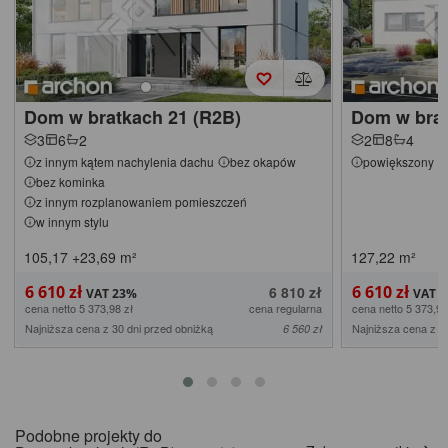
Dom w bratkach 21 (R2B)
Dom w brat
3
6
2
2
8
4
z innym kątem nachylenia dachu
bez okapów
powiększony
bez kominka
z innym rozplanowaniem pomieszczeń
w innym stylu
105,17
+23,69
m²
127,22
m²
6 610 zł
6 610 zł
6 810 zł
cena netto 5 373,98 zł
cena regularna
cena netto 5 373,98
Najniższa cena z 30 dni przed obniżką
Najniższa cena z 3
6 560 zł
Podobne projekty do