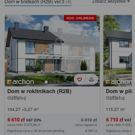
Dom w bratkach (R2B) ver.3
(4)
Zobacz wszystkie
KOD: ONLINE200
Dom w rokitnikach (R2B)
Dom w pile
2
6
2
2
6
2
104,27
+3,27
m²
115,27
m²
6 610 zł
6 710 zł
6 810 zł
cena netto 5 373,98 zł
cena regularna
cena netto 5 455,28
Najniższa cena z 30 dni przed obniżką
Najniższa cena z 3
6 560 zł