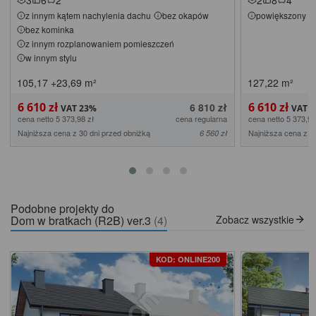
z innym kątem nachylenia dachu
bez okapów
powiększony
bez kominka
z innym rozplanowaniem pomieszczeń
w innym stylu
105,17
+23,69
m²
127,22
m²
6 610 zł
6 610 zł
6 810 zł
cena netto 5 373,98 zł
cena regularna
cena netto 5 373,98
Najniższa cena z 30 dni przed obniżką
Najniższa cena z 3
6 560 zł
Podobne projekty do
Dom w bratkach (R2B) ver.3
(4)
Zobacz wszystkie
KOD: ONLINE200