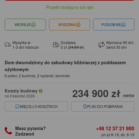
Projekt dostępny od ręki
WERSJE
RODZINA
PODOBNE
Wysyłka w
Dostawa
Wymiana 90 dni,
1-3 dni robocze
0 zł (
24,60 zł
)
zwrot 30 dni
Dom dwurodzinny do zabudowy bliźniaczej z poddaszem
użytkowym
6 pokoi, 2 kuchnie, 2 łazienki, kominek
234 900 zł
Koszty budowy
netto
na II kwartał 2026
WIĘCEJ O KOSZTACH
PLIKI DO POBRANIA
+48 12 37 21 900
Masz pytania?
Zadzwoń
pn-pt 8-19, sb. 9-13