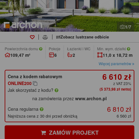
1/7
Zobacz lustrzane odbicie
Powierzchnia domu
pokoje
łazienki i WC
Min. wym. działki
109,47 m²
6
2
11,0 x 18,72 m
Więcej parametrów
6 610 zł
Cena z kodem rabatowym
ONLINE200
z VAT 23%
(5 373,98 zł netto)
Jak skorzystać z kodu?
na zamówienia przez
www.archon.pl
6 810 zł
Cena regularna
Najniższa cena z 30 dni przed obniżką
6 560 zł
ZAMÓW PROJEKT