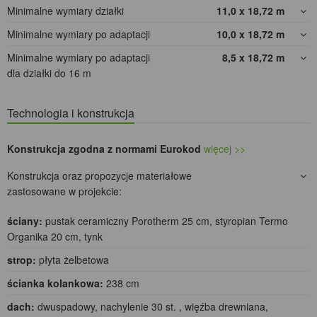
Minimalne wymiary działki
11,0 x 18,72
m
Minimalne wymiary po adaptacji
10,0 x 18,72
m
Minimalne wymiary po adaptacji
8,5 x 18,72
m
dla działki do 16 m
Technologia i konstrukcja
Konstrukcja zgodna z normami Eurokod
więcej >>
Konstrukcja oraz propozycje materiałowe
zastosowane w projekcie:
ściany:
pustak ceramiczny Porotherm 25 cm, styropian Termo
Organika 20 cm, tynk
strop:
płyta żelbetowa
ścianka kolankowa:
238 cm
dach:
dwuspadowy, nachylenie 30 st. , więźba drewniana,