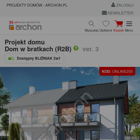
PROJEKTY DOMÓW - ARCHON.PL
ZALOGUJ
NEWSLETTER
Wyszukaj
Ulubione
Koszyk
Menu
Projekt domu
Dom w bratkach (R2B)
ver. 3
Dostępny BLIŹNIAK 2w1
KOD:
ONLINE200