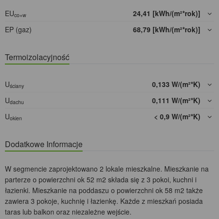
EU
24,41 [kWh/(m²*rok)]
co+w
EP (gaz)
68,79 [kWh/(m²*rok)]
Termoizolacyjność
U
0,133 W/(m²*K)
ściany
U
0,111 W/(m²*K)
dachu
U
< 0,9 W/(m²*K)
okien
Dodatkowe Informacje
W segmencie zaprojektowano 2 lokale mieszkalne. Mieszkanie na
parterze o powierzchni ok 52 m2 składa się z 3 pokoi, kuchni i
łazienki. Mieszkanie na poddaszu o powierzchni ok 58 m2 także
zawiera 3 pokoje, kuchnię i łazienkę. Każde z mieszkań posiada
taras lub balkon oraz niezależne wejście.