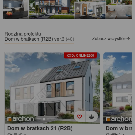
Rodzina projektu
Dom w bratkach (R2B) ver.3
(40)
Zobacz wszystkie
KOD: ONLINE200
Dom w bratkach 21 (R2B)
Dom w brat
3
6
2
2
8
4