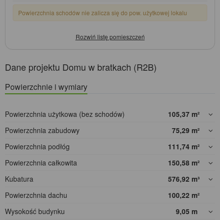
Powierzchnia schodów nie zalicza się do pow. użytkowej lokalu
Dane projektu Domu w bratkach (R2B)
Powierzchnie i wymiary
Powierzchnia użytkowa (bez schodów)
105,37
m²
Powierzchnia zabudowy
75,29
m²
Powierzchnia podłóg
111,74
m²
Powierzchnia całkowita
150,58
m²
Kubatura
576,92
m³
Powierzchnia dachu
100,22
m²
Wysokość budynku
9,05
m