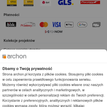
Płatności
Kolekcje projektów
Gotowe projekty domów
Projekty domów tanich w budowie
Projekty domów szeregowych
Projekty małych domów (do 150 m2)
Dbamy o Twoją prywatność
Projekty domów wielorodzinnych
Strona archon.pl korzysta z plików cookies. Stosujemy pliki cookies
Projekty domów bliźniaczych
w celu zapewnienia prawidłowego funkcjonowania serwisu.
Projekty domów nowoczesnych
Możemy również wykorzystywać pliki cookies własne oraz naszych
Projekty domów parterowych
partnerów w celach analitycznych i marketingowych, w
szczególności w celach personalizacji reklam do Twoich preferencji.
2026 © ARCHON+ Biuro Projektów - Tradycyjne i nowoczesne gotowe
Korzystanie z preferencyjnych, analitycznych i reklamowych plików
projekty domów - autorska pracownia architektoniczna założona w 1990r.
cookies wymaga zgody, którą możesz wyrazić, klikając
przez arch. Barbarę Mendel