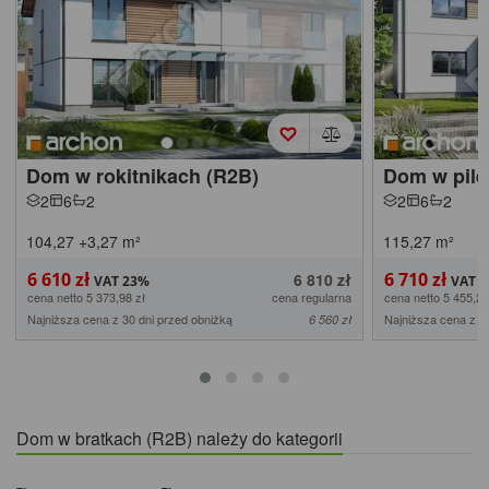
Dom w rokitnikach (R2B)
Dom w pile
2
6
2
2
6
2
104,27
+3,27
m²
115,27
m²
6 610 zł
6 710 zł
6 810 zł
cena netto 5 373,98 zł
cena regularna
cena netto 5 455,28
Najniższa cena z 30 dni przed obniżką
Najniższa cena z 3
6 560 zł
Dom w bratkach (R2B) należy do kategorii