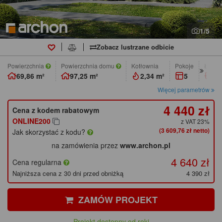
1/5
Zobacz lustrzane odbicie
Powierzchnia
Powierzchnia domu
Kotłownia
pokoje
łazie
69,86 m²
97,25 m²
2,34 m²
5
2
Więcej parametrów
4 440 zł
Cena z kodem rabatowym
ONLINE200
z VAT 23%
(3 609,76 zł netto)
Jak skorzystać z kodu?
na zamówienia przez
www.archon.pl
4 640 zł
Cena regularna
Najniższa cena z 30 dni przed obniżką
4 390 zł
ZAMÓW PROJEKT
Projekt dostępny od ręki