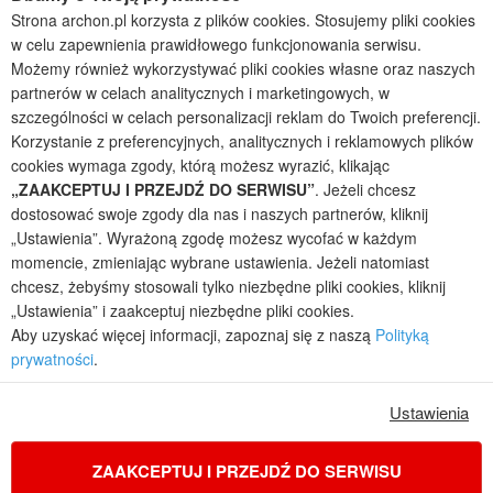
Projekty domów wielorodzinnych
Strona archon.pl korzysta z plików cookies. Stosujemy pliki cookies
Projekty domów bliźniaczych
w celu zapewnienia prawidłowego funkcjonowania serwisu.
Projekty domów nowoczesnych
Możemy również wykorzystywać pliki cookies własne oraz naszych
Projekty domów parterowych
partnerów w celach analitycznych i marketingowych, w
szczególności w celach personalizacji reklam do Twoich preferencji.
2026 © ARCHON+ Biuro Projektów - Tradycyjne i nowoczesne gotowe
Korzystanie z preferencyjnych, analitycznych i reklamowych plików
projekty domów - autorska pracownia architektoniczna założona w 1990r.
przez arch. Barbarę Mendel
cookies wymaga zgody, którą możesz wyrazić, klikając
Z uwagi na ciągłe doskonalenie procesu powstawania projektów (zgodnie z
„ZAAKCEPTUJ I PRZEJDŹ DO SERWISU”
. Jeżeli chcesz
normą ISO 9001), prezentowane na stronie projekty domów mogą
dostosować swoje zgody dla nas i naszych partnerów, kliknij
nieznacznie różnić się od dokumentacji technicznej.
„Ustawienia”. Wyrażoną zgodę możesz wycofać w każdym
Informujemy, iż w celu optymalizacji treści dostępnych w naszym sklepie,
momencie, zmieniając wybrane ustawienia. Jeżeli natomiast
dostosowania ich do Państwa indywidualnych potrzeb korzystamy z
chcesz, żebyśmy stosowali tylko niezbędne pliki cookies, kliknij
informacji zapisanych za pomocą plików cookies na urządzeniach
„Ustawienia” i zaakceptuj niezbędne pliki cookies.
końcowych użytkowników. Pliki cookies użytkownik może kontrolować za
Aby uzyskać więcej informacji, zapoznaj się z naszą
Polityką
pomocą ustawień swojej przeglądarki internetowej. Dalsze korzystanie z
prywatności
.
naszego serwisu internetowego, bez zmiany ustawień przeglądarki
internetowej oznacza, iż użytkownik akceptuje stosowanie plików cookies.
Więcej informacji zawartych jest w polityce prywatności.
Ustawienia
Polityka prywatności
Regulamin sklepu internetowego
Reklamacje
Jak zmienić ustawienia cookies
ZAAKCEPTUJ I PRZEJDŹ DO SERWISU