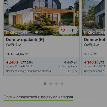
Dom w opalach (E)
Dom w ket
2
4
2
2
4
2
84,18
+4,64
m²
89,37
m²
4 240 zł
4 140 zł
4 440 zł
cena netto 3 447,15 zł
cena regularna
cena netto 3 365,85
Najniższa cena z 30 dni przed obniżką
Najniższa cena z 3
4 240 zł
Dom w brusznicach 2 należy do kategorii