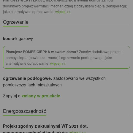
Planujesz WENTYLACJĘ MECHANICZNĄ w swoim domu?
dodatkowo projekt wentylacji mechanicznej z odzyskiem ciepła (rekuperacją),
jako alternatywne opracowanie.
więcej >>
Ogrzewanie
kocioł:
gazowy
Planujesz POMPĘ CIEPŁA w swoim domu?
Zamów dodatkowo projekt
pompy ciepła (powietrze - woda) i ogrzewania podłogowego, jako
alternatywne opracowanie.
więcej >>
ogrzewanie podłogowe:
zastosowano we wszystkich
pomieszczeniach mieszkalnych
Zapytaj o
zmiany w projekcie
Energooszczędność
Projekt zgodny z aktualnymi WT 2021 dot.
energooszczędności budynków
więcej >>