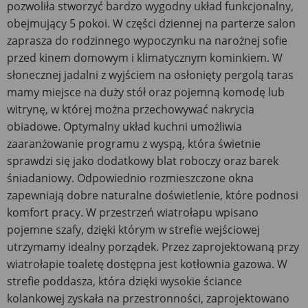
pozwoliła stworzyć bardzo wygodny układ funkcjonalny,
obejmujący 5 pokoi. W części dziennej na parterze salon
zaprasza do rodzinnego wypoczynku na narożnej sofie
przed kinem domowym i klimatycznym kominkiem. W
słonecznej jadalni z wyjściem na osłonięty pergolą taras
mamy miejsce na duży stół oraz pojemną komodę lub
witrynę, w której można przechowywać nakrycia
obiadowe. Optymalny układ kuchni umożliwia
zaaranżowanie programu z wyspą, która świetnie
sprawdzi się jako dodatkowy blat roboczy oraz barek
śniadaniowy. Odpowiednio rozmieszczone okna
zapewniają dobre naturalne doświetlenie, które podnosi
komfort pracy. W przestrzeń wiatrołapu wpisano
pojemne szafy, dzięki którym w strefie wejściowej
utrzymamy idealny porządek. Przez zaprojektowaną przy
wiatrołapie toaletę dostępna jest kotłownia gazowa. W
strefie poddasza, która dzięki wysokie ściance
kolankowej zyskała na przestronności, zaprojektowano