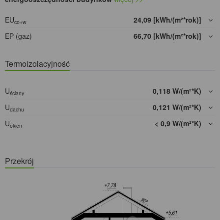
EU
24,09 [kWh/(m²*rok)]
co+w
EP (gaz)
66,70 [kWh/(m²*rok)]
Termoizolacyjność
U
0,118 W/(m²*K)
ściany
U
0,121 W/(m²*K)
dachu
U
< 0,9 W/(m²*K)
okien
Przekrój