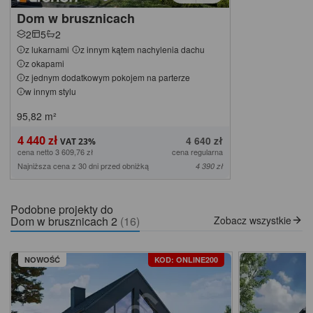
Dom w brusznicach
2
5
2
z lukarnami
z innym kątem nachylenia dachu
z okapami
z jednym dodatkowym pokojem na parterze
w innym stylu
95,82
m²
4 440 zł
4 640 zł
cena netto 3 609,76 zł
cena regularna
Najniższa cena z 30 dni przed obniżką
4 390 zł
Podobne projekty do
Dom w brusznicach 2
(16)
Zobacz wszystkie
NOWOŚĆ
KOD: ONLINE200