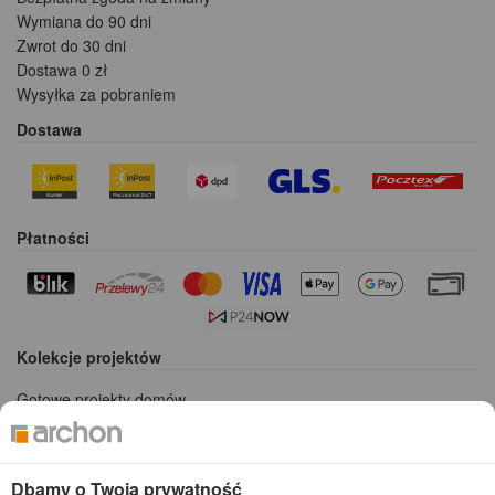
Wymiana do 90 dni
Zwrot do 30 dni
Dostawa 0 zł
Wysyłka za pobraniem
Dostawa
Płatności
Kolekcje projektów
Gotowe projekty domów
Projekty domów tanich w budowie
Projekty domów szeregowych
Projekty małych domów (do 150 m2)
Dbamy o Twoją prywatność