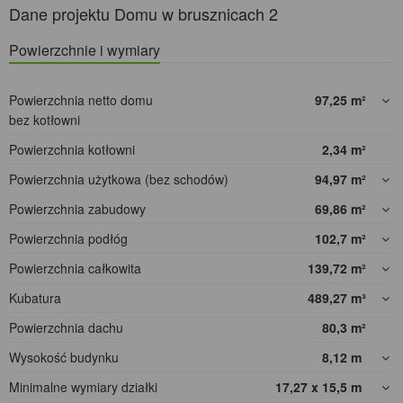
Dane projektu Domu w brusznicach 2
Powierzchnie i wymiary
Powierzchnia netto domu
97,25
m²
bez kotłowni
Powierzchnia kotłowni
2,34
m²
Powierzchnia użytkowa (bez schodów)
94,97
m²
Powierzchnia zabudowy
69,86
m²
Powierzchnia podłóg
102,7
m²
Powierzchnia całkowita
139,72
m²
Kubatura
489,27
m³
Powierzchnia dachu
80,3
m²
Wysokość budynku
8,12
m
Minimalne wymiary działki
17,27 x 15,5
m