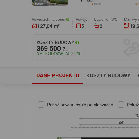
Powierzchnia domu
pokoje
łazienki i WC
Min. wym
127,04 m²
5
2
19,6
KOSZTY BUDOWY
369 500
ZŁ
NETTO II KWARTAŁ 2026
DANE PROJEKTU
KOSZTY BUDOWY
Pokaż powierzchnie pomieszczeń
Pokaż