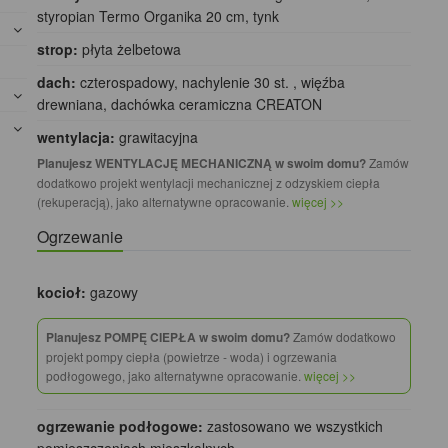
styropian Termo Organika 20 cm, tynk
strop:
płyta żelbetowa
dach:
czterospadowy, nachylenie 30 st. , więźba
drewniana, dachówka ceramiczna CREATON
wentylacja:
grawitacyjna
Planujesz WENTYLACJĘ MECHANICZNĄ w swoim domu?
Zamów
dodatkowo projekt wentylacji mechanicznej z odzyskiem ciepła
(rekuperacją), jako alternatywne opracowanie.
więcej >>
Ogrzewanie
kocioł:
gazowy
Planujesz POMPĘ CIEPŁA w swoim domu?
Zamów dodatkowo
projekt pompy ciepła (powietrze - woda) i ogrzewania
podłogowego, jako alternatywne opracowanie.
więcej >>
ogrzewanie podłogowe:
zastosowano we wszystkich