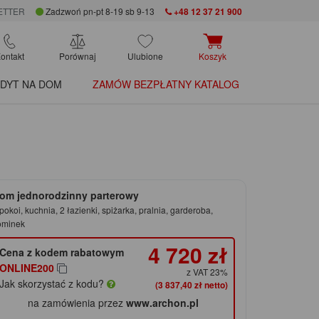
ETTER
Zadzwoń pn-pt 8-19 sb 9-13
+48 12 37 21 900
ontakt
Porównaj
Ulubione
Koszyk
DYT NA DOM
ZAMÓW BEZPŁATNY KATALOG
om jednorodzinny parterowy
pokoi, kuchnia, 2 łazienki, spiżarka, pralnia, garderoba,
ominek
4 720 zł
Cena z kodem rabatowym
ONLINE200
z VAT 23%
Jak skorzystać z kodu?
(3 837,40 zł netto)
na zamówienia przez
www.archon.pl