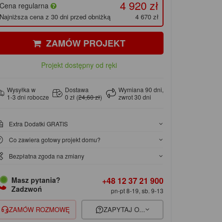
4 920 zł
Cena regularna
Najniższa cena z 30 dni przed obniżką
4 670 zł
ZAMÓW PROJEKT
Projekt dostępny od ręki
Wysyłka w
Dostawa
Wymiana 90 dni,
1-3 dni robocze
0 zł (
24,60 zł
)
zwrot 30 dni
Extra Dodatki GRATIS
Co zawiera gotowy projekt domu?
Bezpłatna zgoda na zmiany
+48 12 37 21 900
Masz pytania?
Zadzwoń
pn-pt 8-19, sb. 9-13
ZAMÓW ROZMOWĘ
ZAPYTAJ O...