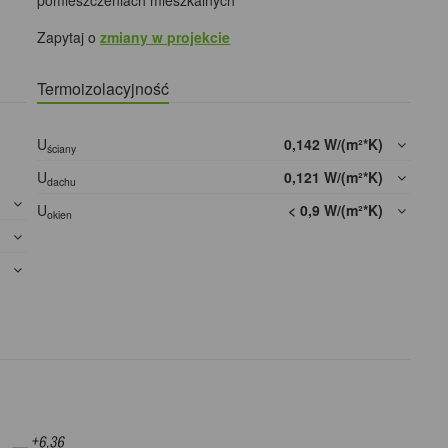
pomieszczeniach mieszkalnych
Zapytaj o
zmiany w projekcie
Termoizolacyjność
U
0,142 W/(m²*K)
ściany
U
0,121 W/(m²*K)
dachu
]
U
< 0,9 W/(m²*K)
okien
]
]