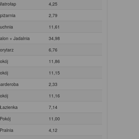
Wiatrołap
4,25
Spiżarnia
2,79
Kuchnia
11,61
Salon + Jadalnia
34,98
Korytarz
6,76
Pokój
11,86
Pokój
11,15
Garderoba
2,33
Pokój
11,16
 Łazienka
7,14
 Pokój
11,00
 Pralnia
4,12