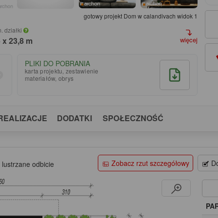
gotowy projekt Dom w calandivach widok 1
. działki
 x 23,8 m
więcej
PLIKI DO POBRANIA
karta projektu, zestawienie
materiałów, obrys
REALIZACJE
DODATKI
SPOŁECZNOŚĆ
Zobacz rzut szczegółowy
Do
 lustrzane odbicie
PA