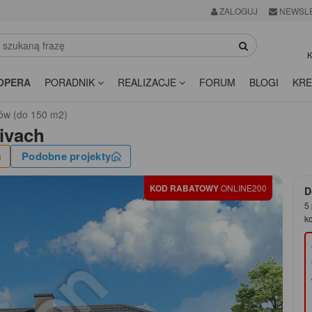
ZALOGUJ
NEWSL
K
OPERA
PORADNIK
REALIZACJE
FORUM
BLOGI
KRE
ów (do 150 m2)
ivach
Podobne projekty
KOD RABATOWY
ONLINE200
D
5 
k