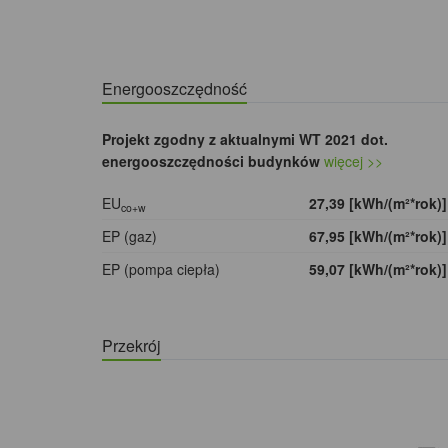
Energooszczędność
Projekt zgodny z aktualnymi WT 2021 dot.
energooszczędności budynków
więcej >>
EU
27,39 [kWh/(m²*rok)
co+w
EP (gaz)
67,95 [kWh/(m²*rok)
EP (pompa ciepła)
59,07 [kWh/(m²*rok)
Przekrój