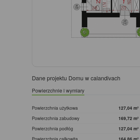
Dane projektu Domu w calandivach
Powierzchnie i wymiary
Powierzchnia użytkowa
127,04
m²
Powierzchnia zabudowy
169,72
m²
Powierzchnia podłóg
127,04
m²
Powierzchnia całkowita
164,86
m²