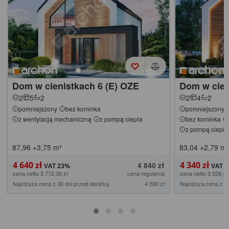
Dom w cienistkach 6 (E) OZE
Dom w cien
2
5
2
2
4
2
pomniejszony
bez kominka
pomniejszony
z wentylacją mechaniczną
z pompą ciepła
bez kominka
z pompą ciepła
87,96
+3,75
m²
83,04
+2,79
m²
4 640 zł
4 340 zł
4 840 zł
cena netto 3 772,36 zł
cena regularna
cena netto 3 528,46
Najniższa cena z 30 dni przed obniżką
Najniższa cena z 3
4 590 zł