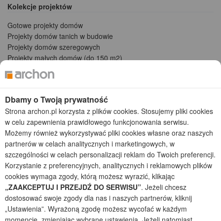
Kolekcje projektów
Gotowe projekty domów
Projekty domów tanich w budowie
Projekty domów szeregowych
Projekty małych domów (do 150 m2)
Projekty domów wielorodzinnych
Projekty domów bliźniaczych
Projekty domów nowoczesnych
Dbamy o Twoją prywatność
Projekty domów parterowych
Strona archon.pl korzysta z plików cookies. Stosujemy pliki cookies
w celu zapewnienia prawidłowego funkcjonowania serwisu.
2026 © ARCHON+ Biuro Projektów - Tradycyjne i nowoczesne gotowe
projekty domów - autorska pracownia architektoniczna założona w 1990r.
Możemy również wykorzystywać pliki cookies własne oraz naszych
przez arch. Barbarę Mendel
partnerów w celach analitycznych i marketingowych, w
Z uwagi na ciągłe doskonalenie procesu powstawania projektów (zgodnie z
szczególności w celach personalizacji reklam do Twoich preferencji.
normą ISO 9001), prezentowane na stronie projekty domów mogą
Korzystanie z preferencyjnych, analitycznych i reklamowych plików
nieznacznie różnić się od dokumentacji technicznej.
cookies wymaga zgody, którą możesz wyrazić, klikając
Informujemy, iż w celu optymalizacji treści dostępnych w naszym sklepie,
„ZAAKCEPTUJ I PRZEJDŹ DO SERWISU”
. Jeżeli chcesz
dostosowania ich do Państwa indywidualnych potrzeb korzystamy z
dostosować swoje zgody dla nas i naszych partnerów, kliknij
informacji zapisanych za pomocą plików cookies na urządzeniach
„Ustawienia”. Wyrażoną zgodę możesz wycofać w każdym
końcowych użytkowników. Pliki cookies użytkownik może kontrolować za
momencie, zmieniając wybrane ustawienia. Jeżeli natomiast
pomocą ustawień swojej przeglądarki internetowej. Dalsze korzystanie z