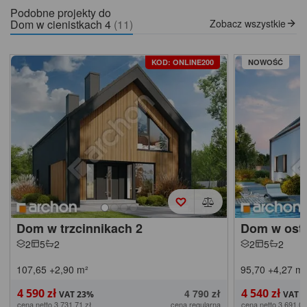
Podobne projekty do
Dom w cienistkach 4
(11)
Zobacz wszystkie
KOD: ONLINE200
NOWOŚĆ
Dom w trzcinnikach 2
Dom w osto
2
5
2
2
5
2
107,65
+2,90
m²
95,70
+4,27
m²
4 590 zł
4 540 zł
4 790 zł
cena netto 3 731,71 zł
cena regularna
cena netto 3 691,06