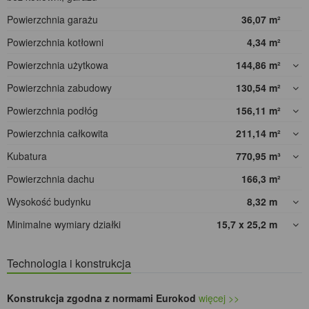
Powierzchnia garażu
36,07
m²
Powierzchnia kotłowni
4,34
m²
Powierzchnia użytkowa
144,86
m²
Powierzchnia zabudowy
130,54
m²
Powierzchnia podłóg
156,11
m²
Powierzchnia całkowita
211,14
m²
Kubatura
770,95
m³
Powierzchnia dachu
166,3
m²
Wysokość budynku
8,32
m
Minimalne wymiary działki
15,7 x 25,2
m
Technologia i konstrukcja
Konstrukcja zgodna z normami Eurokod
więcej >>