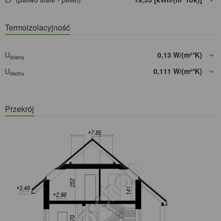
Termoizolacyjność
U
0,13 W/(m²*K)
ściany
U
0,111 W/(m²*K)
dachu
Przekrój