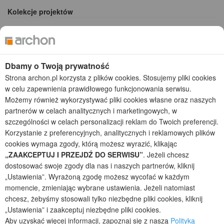
Kolekcje projektów
Gotowe projekty domów
Projekty domów tanich w budowie
Projekty domów szeregowych
Projekty małych domów (do 150 m2)
Dbamy o Twoją prywatność
Projekty domów wielorodzinnych
Strona archon.pl korzysta z plików cookies. Stosujemy pliki cookies
Projekty domów bliźniaczych
w celu zapewnienia prawidłowego funkcjonowania serwisu.
Projekty domów nowoczesnych
Możemy również wykorzystywać pliki cookies własne oraz naszych
Projekty domów parterowych
partnerów w celach analitycznych i marketingowych, w
szczególności w celach personalizacji reklam do Twoich preferencji.
2026 © ARCHON+ Biuro Projektów - Tradycyjne i nowoczesne gotowe
Korzystanie z preferencyjnych, analitycznych i reklamowych plików
projekty domów - autorska pracownia architektoniczna założona w 1990r.
cookies wymaga zgody, którą możesz wyrazić, klikając
przez arch. Barbarę Mendel
„ZAAKCEPTUJ I PRZEJDŹ DO SERWISU”
. Jeżeli chcesz
Z uwagi na ciągłe doskonalenie procesu powstawania projektów (zgodnie z
dostosować swoje zgody dla nas i naszych partnerów, kliknij
normą ISO 9001), prezentowane na stronie projekty domów mogą
„Ustawienia”. Wyrażoną zgodę możesz wycofać w każdym
nieznacznie różnić się od dokumentacji technicznej.
momencie, zmieniając wybrane ustawienia. Jeżeli natomiast
Informujemy, iż w celu optymalizacji treści dostępnych w naszym sklepie,
chcesz, żebyśmy stosowali tylko niezbędne pliki cookies, kliknij
dostosowania ich do Państwa indywidualnych potrzeb korzystamy z
„Ustawienia” i zaakceptuj niezbędne pliki cookies.
informacji zapisanych za pomocą plików cookies na urządzeniach
końcowych użytkowników. Pliki cookies użytkownik może kontrolować za
Aby uzyskać więcej informacji, zapoznaj się z naszą
Polityką