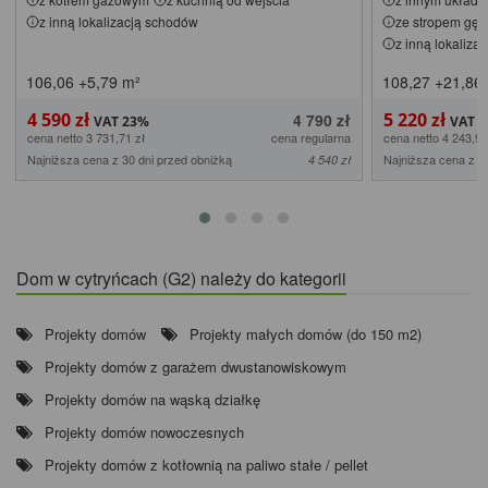
z inną lokalizacją schodów
ze stropem gę
z inną lokaliza
106,06
+5,79
m²
108,27
+21,86
4 590 zł
5 220 zł
4 790 zł
cena netto 3 731,71 zł
cena regularna
cena netto 4 243,90
Najniższa cena z 30 dni przed obniżką
Najniższa cena z 3
4 540 zł
Dom w cytryńcach (G2) należy do kategorii
Projekty domów
Projekty małych domów (do 150 m2)
Projekty domów z garażem dwustanowiskowym
Projekty domów na wąską działkę
Projekty domów nowoczesnych
Projekty domów z kotłownią na paliwo stałe / pellet