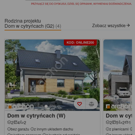
Rodzina projektu
Dom w cytryńcach (G2)
(4)
Zobacz wszystkie
KOD: ONLINE200
Dom w cytryńcach (W)
Dom w cytr
2
4
2
2
5
2
1
bez garażu
z innym układem dachu
z piwnicami
z kotłem gazowym
z kuchnią od wejścia
z innym układ