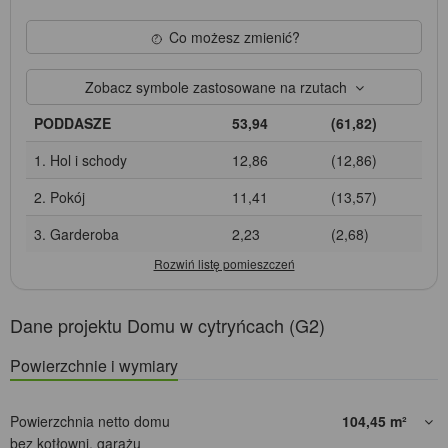
Co możesz zmienić?
Zobacz symbole zastosowane na rzutach
PODDASZE
53,94
(61,82)
1. Hol i schody
12,86
(12,86)
2. Pokój
11,41
(13,57)
3. Garderoba
2,23
(2,68)
Dane projektu Domu w cytryńcach (G2)
Powierzchnie i wymiary
Powierzchnia netto domu
104,45
m²
bez kotłowni, garażu