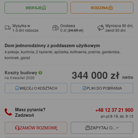
WERSJE
RODZINA
Wysyłka w
Dostawa
Wymiana 90 dni,
1-3 dni robocze
0 zł (
24,60 zł
)
zwrot 30 dni
Dom jednorodzinny z poddaszem użytkowym
4 pokoje, kuchnia, 2 łazienki, spiżarka, kotłownia, pralnia, garderoba,
kominek, garaż
344 000 zł
Koszty budowy
netto
na II kwartał 2026
WIĘCEJ O KOSZTACH
PLIKI DO POBRANIA
+48 12 37 21 900
Masz pytania?
Zadzwoń
pn-pt 8-19, sb. 9-13
ZAMÓW ROZMOWĘ
ZAPYTAJ O...