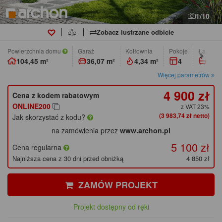
1/10
Zobacz lustrzane odbicie
Powierzchnia domu
Garaż
Kotłownia
pokoje
łazienk
104,45 m²
36,07 m²
4,34 m²
4
2
Więcej parametrów
4 900 zł
Cena z kodem rabatowym
ONLINE200
z VAT 23%
(3 983,74 zł netto)
Jak skorzystać z kodu?
na zamówienia przez
www.archon.pl
5 100 zł
Cena regularna
Najniższa cena z 30 dni przed obniżką
4 850 zł
ZAMÓW PROJEKT
Projekt dostępny od ręki