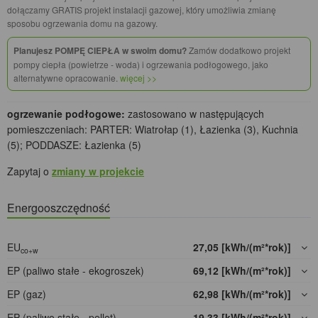
dołączamy GRATIS projekt instalacji gazowej, który umożliwia zmianę
sposobu ogrzewania domu na gazowy.
Planujesz POMPĘ CIEPŁA w swoim domu?
Zamów dodatkowo projekt
pompy ciepła (powietrze - woda) i ogrzewania podłogowego, jako
alternatywne opracowanie.
więcej >>
ogrzewanie podłogowe:
zastosowano w następujących
pomieszczeniach: PARTER: Wiatrołap (1), Łazienka (3), Kuchnia
(5); PODDASZE: Łazienka (5)
Zapytaj o
zmiany w projekcie
Energooszczędność
EU
27,05 [kWh/(m²*rok)]
co+w
EP (paliwo stałe - ekogroszek)
69,12 [kWh/(m²*rok)]
EP (gaz)
62,98 [kWh/(m²*rok)]
EP (paliwo stałe - pellet)
19,33 [kWh/(m²*rok)]