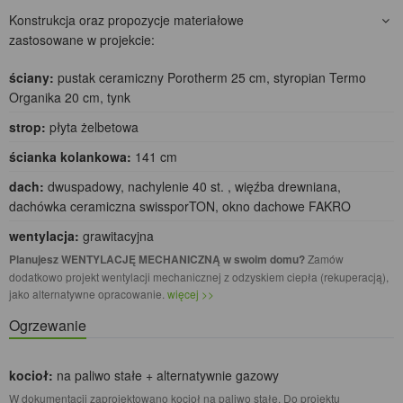
Konstrukcja oraz propozycje materiałowe
zastosowane w projekcie:
ściany:
pustak ceramiczny Porotherm 25 cm, styropian Termo
Organika 20 cm, tynk
strop:
płyta żelbetowa
ścianka kolankowa:
141 cm
dach:
dwuspadowy, nachylenie 40 st. , więźba drewniana,
dachówka ceramiczna swissporTON, okno dachowe FAKRO
wentylacja:
grawitacyjna
Planujesz WENTYLACJĘ MECHANICZNĄ w swoim domu?
Zamów
dodatkowo projekt wentylacji mechanicznej z odzyskiem ciepła (rekuperacją),
jako alternatywne opracowanie.
więcej >>
Ogrzewanie
kocioł:
na paliwo stałe + alternatywnie gazowy
W dokumentacji zaprojektowano kocioł na paliwo stałe. Do projektu