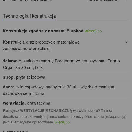
Technologia i konstrukcja
Konstrukcja zgodna z normami Eurokod
więcej >>
Konstrukcja oraz propozycje materiałowe
zastosowane w projekcie:
ściany:
pustak ceramiczny Porotherm 25 cm, styropian Termo
Organika 20 cm, tynk
strop:
płyta żelbetowa
dach:
czterospadowy, nachylenie 30 st. , więźba drewniana,
dachówka ceramiczna
wentylacja:
grawitacyjna
Planujesz WENTYLACJĘ MECHANICZNĄ w swoim domu?
Zamów
dodatkowo projekt wentylacji mechanicznej z odzyskiem ciepła (rekuperacją),
jako alternatywne opracowanie.
więcej >>