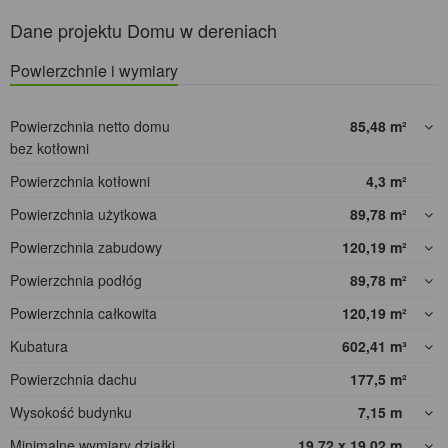
Dane projektu Domu w dereniach
Powierzchnie i wymiary
Powierzchnia netto domu
85,48
m²
bez kotłowni
Powierzchnia kotłowni
4,3
m²
Powierzchnia użytkowa
89,78
m²
Powierzchnia zabudowy
120,19
m²
Powierzchnia podłóg
89,78
m²
Powierzchnia całkowita
120,19
m²
Kubatura
602,41
m³
Powierzchnia dachu
177,5
m²
Wysokość budynku
7,15
m
Minimalne wymiary działki
19,72 x 19,02
m