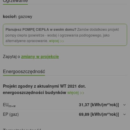
Ogrzewanie
kocioł:
gazowy
Planujesz POMPĘ CIEPŁA w swoim domu?
Zamów dodatkowo projekt
pompy ciepła (powietrze - woda) i ogrzewania podłogowego, jako
alternatywne opracowanie.
więcej >>
Zapytaj o
zmiany w projekcie
Energooszczędność
Projekt zgodny z aktualnymi WT 2021 dot.
energooszczędności budynków
więcej >>
EU
31,37 [kWh/(m²*rok)]
co+w
EP (gaz)
69,89 [kWh/(m²*rok)]