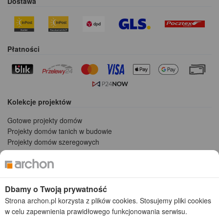
Dostawa
Płatności
Kolekcje projektów
Gotowe projekty domów
Projekty domów tanich w budowie
Projekty domów szeregowych
Projekty małych domów (do 150 m2)
Projekty domów wielorodzinnych
Projekty domów bliźniaczych
Projekty domów nowoczesnych
Dbamy o Twoją prywatność
Projekty domów parterowych
Strona archon.pl korzysta z plików cookies. Stosujemy pliki cookies
w celu zapewnienia prawidłowego funkcjonowania serwisu.
2026 © ARCHON+ Biuro Projektów - Tradycyjne i nowoczesne gotowe