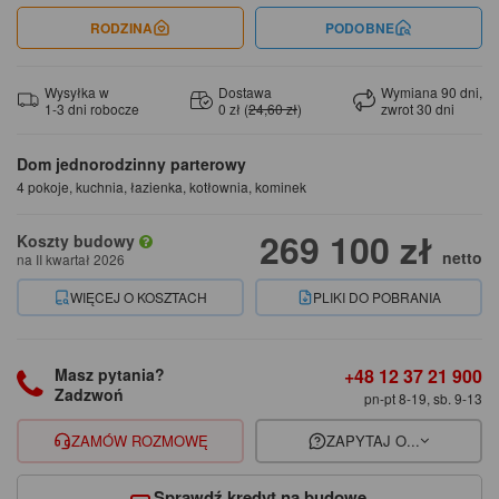
RODZINA
PODOBNE
Wysyłka w
Dostawa
Wymiana 90 dni,
1-3 dni robocze
0 zł (
24,60 zł
)
zwrot 30 dni
Dom jednorodzinny parterowy
4 pokoje, kuchnia, łazienka, kotłownia, kominek
269 100 zł
Koszty budowy
netto
na II kwartał 2026
WIĘCEJ O KOSZTACH
PLIKI DO POBRANIA
+48 12 37 21 900
Masz pytania?
Zadzwoń
pn-pt 8-19, sb. 9-13
ZAMÓW ROZMOWĘ
ZAPYTAJ O...
Sprawdź kredyt na budowę