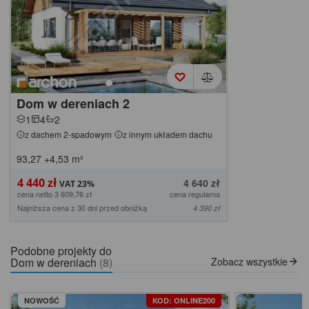
Dom w dereniach 2
1
4
2
z dachem 2-spadowym
z innym układem dachu
93,27
+4,53
m²
4 440 zł
4 640 zł
cena netto 3 609,76 zł
cena regularna
Najniższa cena z 30 dni przed obniżką
4 390 zł
Podobne projekty do
Dom w dereniach
(8)
Zobacz wszystkie
NOWOŚĆ
KOD: ONLINE200