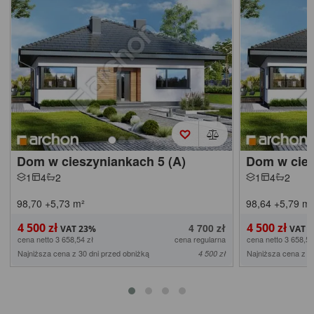
Dom w cieszyniankach 5 (A)
Dom w cies
1
4
2
1
4
2
98,70
+5,73
m²
98,64
+5,79
m²
4 500 zł
4 500 zł
4 700 zł
cena netto 3 658,54 zł
cena regularna
cena netto 3 658,54
Najniższa cena z 30 dni przed obniżką
Najniższa cena z 3
4 500 zł