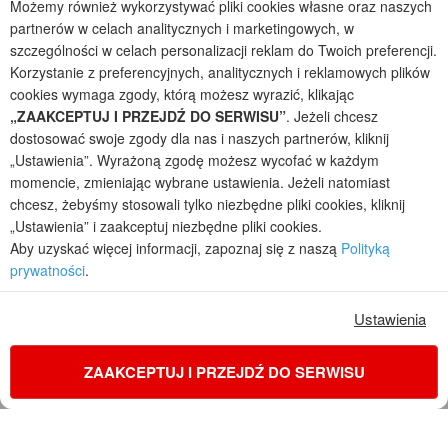
Możemy również wykorzystywać pliki cookies własne oraz naszych
projekty domów - autorska pracownia architektoniczna założona w 1990r.
partnerów w celach analitycznych i marketingowych, w
przez arch. Barbarę Mendel
szczególności w celach personalizacji reklam do Twoich preferencji.
Z uwagi na ciągłe doskonalenie procesu powstawania projektów (zgodnie z
normą ISO 9001), prezentowane na stronie projekty domów mogą
Korzystanie z preferencyjnych, analitycznych i reklamowych plików
nieznacznie różnić się od dokumentacji technicznej.
cookies wymaga zgody, którą możesz wyrazić, klikając
„ZAAKCEPTUJ I PRZEJDŹ DO SERWISU”
. Jeżeli chcesz
Informujemy, iż w celu optymalizacji treści dostępnych w naszym sklepie,
dostosować swoje zgody dla nas i naszych partnerów, kliknij
dostosowania ich do Państwa indywidualnych potrzeb korzystamy z
informacji zapisanych za pomocą plików cookies na urządzeniach
„Ustawienia”. Wyrażoną zgodę możesz wycofać w każdym
końcowych użytkowników. Pliki cookies użytkownik może kontrolować za
momencie, zmieniając wybrane ustawienia. Jeżeli natomiast
pomocą ustawień swojej przeglądarki internetowej. Dalsze korzystanie z
chcesz, żebyśmy stosowali tylko niezbędne pliki cookies, kliknij
naszego serwisu internetowego, bez zmiany ustawień przeglądarki
„Ustawienia” i zaakceptuj niezbędne pliki cookies.
internetowej oznacza, iż użytkownik akceptuje stosowanie plików cookies.
Aby uzyskać więcej informacji, zapoznaj się z naszą
Polityką
Więcej informacji zawartych jest w polityce prywatności.
prywatności
.
Polityka prywatności
Regulamin sklepu internetowego
Reklamacje
Jak zmienić ustawienia cookies
Ustawienia
ZAAKCEPTUJ I PRZEJDŹ DO SERWISU
KONTAKT
ZAMÓW PROJEKT