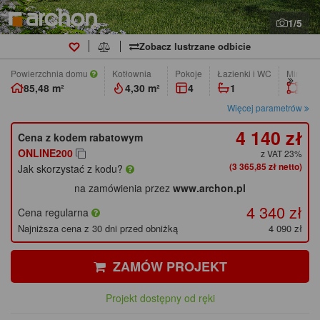
1/5
Zobacz lustrzane odbicie
Powierzchnia domu
Kotłownia
pokoje
łazienki i WC
Min. wym
85,48 m²
4,30 m²
4
1
19,7
Więcej parametrów
4 140 zł
Cena z kodem rabatowym
ONLINE200
z VAT 23%
(3 365,85 zł netto)
Jak skorzystać z kodu?
na zamówienia przez
www.archon.pl
4 340 zł
Cena regularna
Najniższa cena z 30 dni przed obniżką
4 090 zł
ZAMÓW PROJEKT
Projekt dostępny od ręki