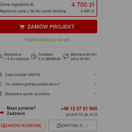
4 700 zł
Cena regularna
Najniższa cena z 30 dni przed obniżką
4 450 zł
ZAMÓW PROJEKT
Projekt dostępny od ręki
Wysyłka w
Dostawa
Wymiana 90 dni,
1-3 dni robocze
0 zł (
24,60 zł
)
zwrot 30 dni
Extra Dodatki GRATIS
Co zawiera gotowy projekt domu?
Bezpłatna zgoda na zmiany
+48 12 37 21 900
Masz pytania?
Zadzwoń
pn-pt 8-19, sb. 9-13
ZAMÓW ROZMOWĘ
ZAPYTAJ O...