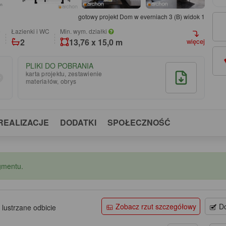
gotowy projekt Dom w everniach 3 (B) widok 1
e
łazienki i WC
Min. wym. działki
2
13,76 x 15,0 m
więcej
PLIKI DO POBRANIA
karta projektu, zestawienie
materiałów, obrys
REALIZACJE
DODATKI
SPOŁECZNOŚĆ
gmentu.
Zobacz rzut szczegółowy
Do
 lustrzane odbicie