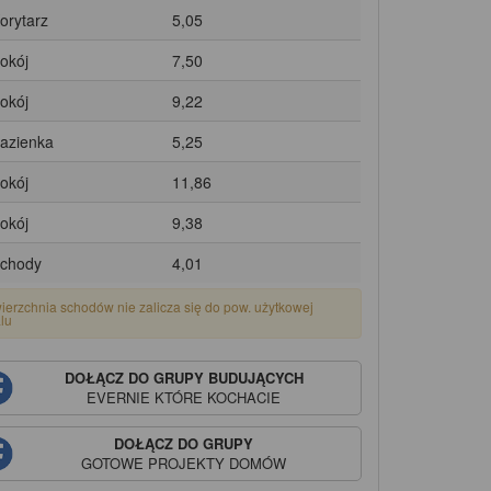
Korytarz
5,05
Pokój
7,50
Pokój
9,22
Łazienka
5,25
Pokój
11,86
Pokój
9,38
Schody
4,01
ierzchnia schodów nie zalicza się do pow. użytkowej
alu
DOŁĄCZ DO GRUPY BUDUJĄCYCH
EVERNIE
KTÓRE KOCHACIE
DOŁĄCZ DO GRUPY
GOTOWE PROJEKTY DOMÓW