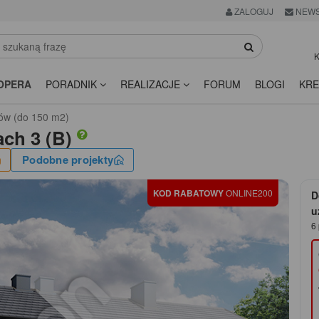
ZALOGUJ
NEWS
K
OPERA
PORADNIK
REALIZACJE
FORUM
BLOGI
KRE
ów (do 150 m2)
ach 3 (B)
Podobne projekty
KOD RABATOWY
ONLINE200
D
u
6 