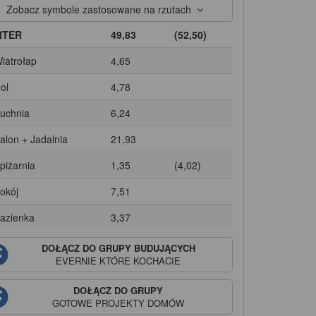
Zobacz symbole zastosowane na rzutach
RTER
49,83
(52,50)
Wiatrołap
4,65
ol
4,78
Kuchnia
6,24
Salon + Jadalnia
21,93
Spiżarnia
1,35
(4,02)
Pokój
7,51
Łazienka
3,37
DOŁĄCZ DO GRUPY BUDUJĄCYCH
EVERNIE
KTÓRE KOCHACIE
DOŁĄCZ DO GRUPY
GOTOWE PROJEKTY DOMÓW