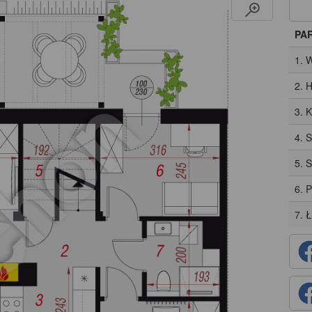
PA
1. 
2. H
3. 
4. 
5. 
6. 
7. 