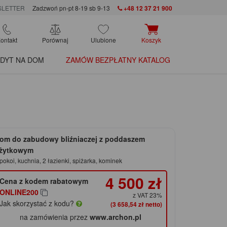
LETTER
Zadzwoń pn-pt 8-19 sb 9-13
+48 12 37 21 900
ontakt
Porównaj
Ulubione
Koszyk
DYT NA DOM
ZAMÓW BEZPŁATNY KATALOG
om do zabudowy bliźniaczej z poddaszem
żytkowym
pokoi, kuchnia, 2 łazienki, spiżarka, kominek
4 500 zł
Cena z kodem rabatowym
ONLINE200
z VAT 23%
Jak skorzystać z kodu?
(3 658,54 zł netto)
na zamówienia przez
www.archon.pl