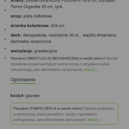
ściany:
pustak ceramiczny Porotherm 18,8 cm, styropian
Termo Organika 20 cm, tynk
strop:
płyta żelbetowa
ścianka kolankowa:
234 cm
dach:
dwuspadowy, nachylenie 30 st. , więźba drewniana,
dachówka ceramiczna
wentylacja:
grawitacyjna
Planujesz WENTYLACJĘ MECHANICZNĄ w swoim domu?
Zamów
dodatkowo projekt wentylacji mechanicznej z odzyskiem ciepła
(rekuperacją), jako alternatywne opracowanie.
więcej >>
Ogrzewanie
kocioł:
gazowy
Planujesz POMPĘ CIEPŁA w swoim domu?
Zamów dodatkowo
projekt pompy ciepła (powietrze - woda) i ogrzewania
podłogowego, jako alternatywne opracowanie.
więcej >>