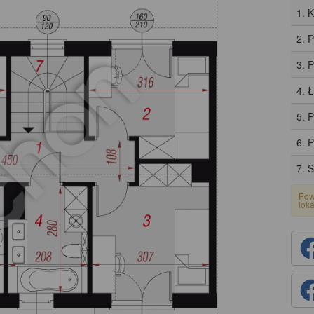
1. 
2. 
3. 
4. 
5. 
6. 
7. 
Pow
lok