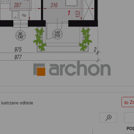
Zo
 lustrzane odbicie
PO