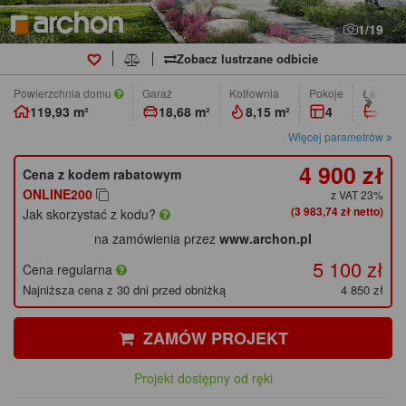
1/19
Zobacz lustrzane odbicie
Powierzchnia domu
Garaż
Kotłownia
pokoje
łazienk
119,93 m²
18,68 m²
8,15 m²
4
2
Więcej parametrów
4 900 zł
Cena z kodem rabatowym
ONLINE200
z VAT 23%
(3 983,74 zł netto)
Jak skorzystać z kodu?
na zamówienia przez
www.archon.pl
5 100 zł
Cena regularna
Najniższa cena z 30 dni przed obniżką
4 850 zł
ZAMÓW PROJEKT
Projekt dostępny od ręki