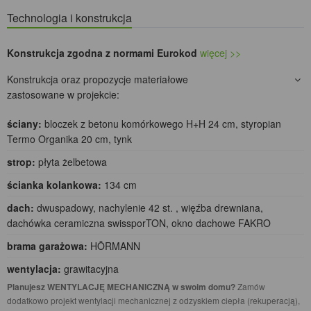
Technologia i konstrukcja
Konstrukcja zgodna z normami Eurokod
więcej >>
Konstrukcja oraz propozycje materiałowe
zastosowane w projekcie:
ściany:
bloczek z betonu komórkowego H+H 24 cm, styropian
Termo Organika 20 cm, tynk
strop:
płyta żelbetowa
ścianka kolankowa:
134 cm
dach:
dwuspadowy, nachylenie 42 st. , więźba drewniana,
dachówka ceramiczna swissporTON, okno dachowe FAKRO
brama garażowa:
HÖRMANN
wentylacja:
grawitacyjna
Planujesz WENTYLACJĘ MECHANICZNĄ w swoim domu?
Zamów
dodatkowo projekt wentylacji mechanicznej z odzyskiem ciepła (rekuperacją),