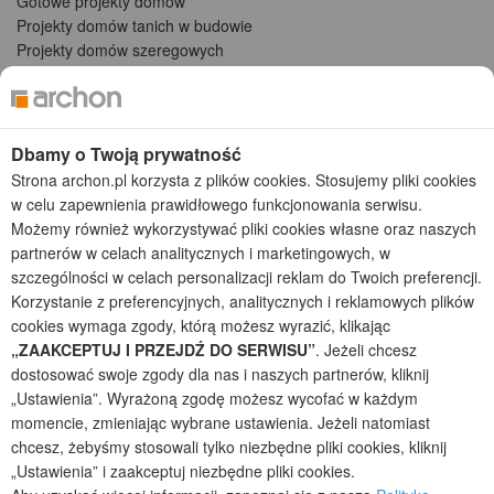
Gotowe projekty domów
Projekty domów tanich w budowie
Projekty domów szeregowych
Projekty małych domów (do 150 m2)
Projekty domów wielorodzinnych
Projekty domów bliźniaczych
Projekty domów nowoczesnych
Dbamy o Twoją prywatność
Projekty domów parterowych
Strona archon.pl korzysta z plików cookies. Stosujemy pliki cookies
w celu zapewnienia prawidłowego funkcjonowania serwisu.
2026 © ARCHON+ Biuro Projektów - Tradycyjne i nowoczesne gotowe
Możemy również wykorzystywać pliki cookies własne oraz naszych
projekty domów - autorska pracownia architektoniczna założona w 1990r.
partnerów w celach analitycznych i marketingowych, w
przez arch. Barbarę Mendel
szczególności w celach personalizacji reklam do Twoich preferencji.
Z uwagi na ciągłe doskonalenie procesu powstawania projektów (zgodnie z
Korzystanie z preferencyjnych, analitycznych i reklamowych plików
normą ISO 9001), prezentowane na stronie projekty domów mogą
nieznacznie różnić się od dokumentacji technicznej.
cookies wymaga zgody, którą możesz wyrazić, klikając
„ZAAKCEPTUJ I PRZEJDŹ DO SERWISU”
. Jeżeli chcesz
Informujemy, iż w celu optymalizacji treści dostępnych w naszym sklepie,
dostosować swoje zgody dla nas i naszych partnerów, kliknij
dostosowania ich do Państwa indywidualnych potrzeb korzystamy z
informacji zapisanych za pomocą plików cookies na urządzeniach
„Ustawienia”. Wyrażoną zgodę możesz wycofać w każdym
końcowych użytkowników. Pliki cookies użytkownik może kontrolować za
momencie, zmieniając wybrane ustawienia. Jeżeli natomiast
pomocą ustawień swojej przeglądarki internetowej. Dalsze korzystanie z
chcesz, żebyśmy stosowali tylko niezbędne pliki cookies, kliknij
naszego serwisu internetowego, bez zmiany ustawień przeglądarki
„Ustawienia” i zaakceptuj niezbędne pliki cookies.
internetowej oznacza, iż użytkownik akceptuje stosowanie plików cookies.