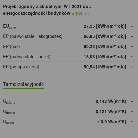
Projekt zgodny z aktualnymi WT 2021 dot.
energooszczędności budynków
więcej >>
EU
27,35 [kWh/(m²*rok)]
co+w
EP (paliwo stałe - ekogroszek)
66,95 [kWh/(m²*rok)]
EP (gaz)
60,23 [kWh/(m²*rok)]
EP (paliwo stałe - pellet)
18,03 [kWh/(m²*rok)]
EP (pompa ciepła)
50,54 [kWh/(m²*rok)]
Termoizolacyjność
U
0,142 W/(m²*K)
ściany
U
0,121 W/(m²*K)
dachu
U
< 0,9 W/(m²*K)
okien