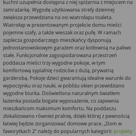
kuchni uzupełnia dostępna z niej spiżarnia z miejscem na
zamrażarkę. Wygodę użytkowania strefy dziennej
zwiększa przewidziana na osi wiatrołapu toaleta.
Wiatrołap w prezentowanym projekcie domu mieści
pojemne szafy, a także wieszak oraz pufę. W ramach
zaplecza gospodarczego mieszkańcy dysponują
jednostanowiskowym garażem oraz kotłownią na paliwo
stałe. Funkcjonalnie zagospodarowana przestrzeń
poddasza mieści trzy wygodne pokoje, w tym
komfortową sypialnię rodziców z dużą, prywatną
garderobą. Pokoje dzieci gwarantują idealne warunki do
wypoczynku oraz nauki, w pobliżu okien przewidziano
wygodne biurka. Doświetlona naturalnym światłem
łazienka posiada bogate wyposażenie, co zapewnia
mieszkańcom maksimum komfortu. Na poddaszu
zlokalizowano również pralnię, dzięki której z pewnością
łatwiej będzie zorganizować domowe prace. „Dom w
faworytkach 2” należy do popularnych kategorii:
projekty