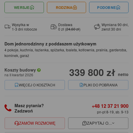
WERSJE
RODZINA
PODOBNE
Wysyłka w
Dostawa
Wymiana 90 dni,
1-3 dni robocze
0 zł (
24,60 zł
)
zwrot 30 dni
Dom jednorodzinny z poddaszem użytkowym
4 pokoje, kuchnia, łazienka, spiżarka, toaleta, kotłownia, pralnia, garderoba,
kominek, garaż
339 800 zł
Koszty budowy
netto
na II kwartał 2026
WIĘCEJ O KOSZTACH
PLIKI DO POBRANIA
+48 12 37 21 900
Masz pytania?
Zadzwoń
pn-pt 8-19, sb. 9-13
ZAMÓW ROZMOWĘ
ZAPYTAJ O...