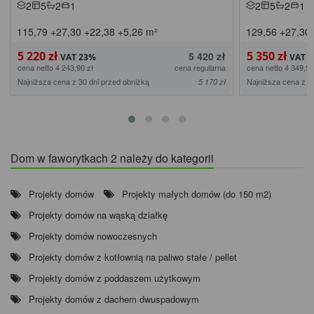
2
5
2
1
2
5
2
1
115,79
+27,30
+22,38
+5,26
m²
129,56
+27,30
5 220 zł
5 350 zł
5 420 zł
cena netto 4 243,90 zł
cena regularna
cena netto 4 349,59
Najniższa cena z 30 dni przed obniżką
Najniższa cena z 3
5 170 zł
Dom w faworytkach 2 należy do kategorii
Projekty domów
Projekty małych domów (do 150 m2)
Projekty domów na wąską działkę
Projekty domów nowoczesnych
Projekty domów z kotłownią na paliwo stałe / pellet
Projekty domów z poddaszem użytkowym
Projekty domów z dachem dwuspadowym