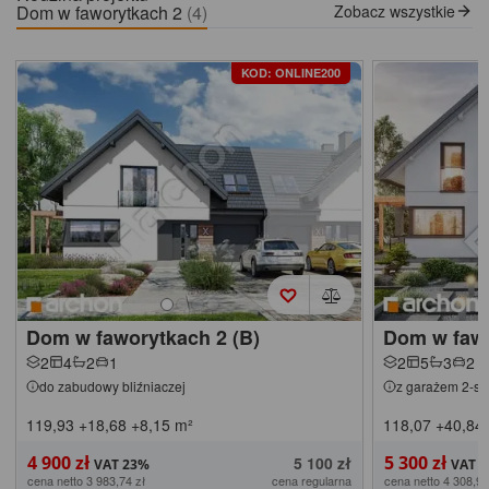
Dom w faworytkach 2
(4)
Zobacz wszystkie
KOD: ONLINE200
Dom w faworytkach 2 (B)
Dom w fawo
2
4
2
1
2
5
3
2
do zabudowy bliźniaczej
z garażem 2-s
119,93
+18,68
+8,15
m²
118,07
+40,84
4 900 zł
5 300 zł
5 100 zł
cena netto 3 983,74 zł
cena regularna
cena netto 4 308,94