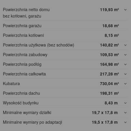
Powierzchnia netto domu
119,93
m²
bez kotłowni, garażu
Powierzchnia garażu
18,68
m²
Powierzchnia kotłowni
8,15
m²
Powierzchnia użytkowa (bez schodów)
140,82
m²
Powierzchnia zabudowy
109,53
m²
Powierzchnia podłóg
164,98
m²
Powierzchnia całkowita
217,28
m²
Kubatura
730,04
m³
Powierzchnia dachu
198,31
m²
Wysokość budynku
8,43
m
Minimalne wymiary działki
19,7 x 17,8
m
Minimalne wymiary po adaptacji
19,5 x 17,8
m