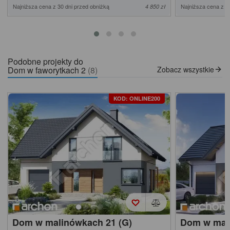
Najniższa cena z 30 dni przed obniżką
Najniższa cena z 3
4 850 zł
Podobne projekty do
Dom w faworytkach 2
(8)
Zobacz wszystkie
KOD: ONLINE200
Dom w malinówkach 21 (G)
Dom w mal