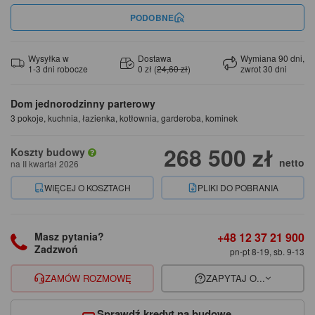
PODOBNE
Wysyłka w
Dostawa
Wymiana 90 dni,
1-3 dni robocze
0 zł (
24,60 zł
)
zwrot 30 dni
Dom jednorodzinny parterowy
3 pokoje, kuchnia, łazienka, kotłownia, garderoba, kominek
268 500 zł
Koszty budowy
netto
na II kwartał 2026
WIĘCEJ O KOSZTACH
PLIKI DO POBRANIA
+48 12 37 21 900
Masz pytania?
Zadzwoń
pn-pt 8-19, sb. 9-13
ZAMÓW ROZMOWĘ
ZAPYTAJ O...
Sprawdź kredyt na budowę