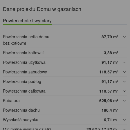
Dane projektu Domu w gazaniach
Powierzchnie i wymiary
Powierzchnia netto domu
87,79
m²
bez kotłowni
Powierzchnia kotłowni
3,38
m²
Powierzchnia użytkowa
91,17
m²
Powierzchnia zabudowy
118,57
m²
Powierzchnia podłóg
91,17
m²
Powierzchnia całkowita
118,57
m²
Kubatura
625,06
m³
Powierzchnia dachu
180,4
m²
Wysokość budynku
6,71
m
Minimalne wymiary działki
20,62 x 17,82
m