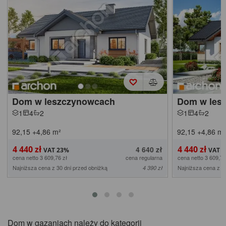
Dom w leszczynowcach
Dom w lesz
1
4
2
1
4
2
92,15
+4,86
m²
92,15
+4,86
m²
4 440 zł
4 440 zł
4 640 zł
cena netto 3 609,76 zł
cena regularna
cena netto 3 609,76
Najniższa cena z 30 dni przed obniżką
Najniższa cena z 3
4 390 zł
Dom w gazaniach należy do kategorii