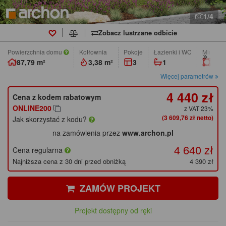
1/4
Zobacz lustrzane odbicie
Powierzchnia domu
Kotłownia
pokoje
łazienki i WC
Min. wym
87,79 m²
3,38 m²
3
1
20,6
Więcej parametrów
4 440 zł
Cena z kodem rabatowym
ONLINE200
z VAT 23%
(3 609,76 zł netto)
Jak skorzystać z kodu?
na zamówienia przez
www.archon.pl
4 640 zł
Cena regularna
Najniższa cena z 30 dni przed obniżką
4 390 zł
ZAMÓW PROJEKT
Projekt dostępny od ręki