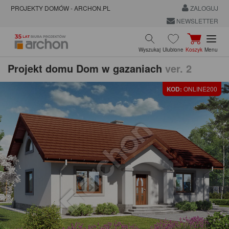
PROJEKTY DOMÓW - ARCHON.PL
ZALOGUJ
NEWSLETTER
Wyszukaj
Ulubione
Koszyk
Menu
Projekt domu
Dom w gazaniach
ver. 2
KOD:
ONLINE200