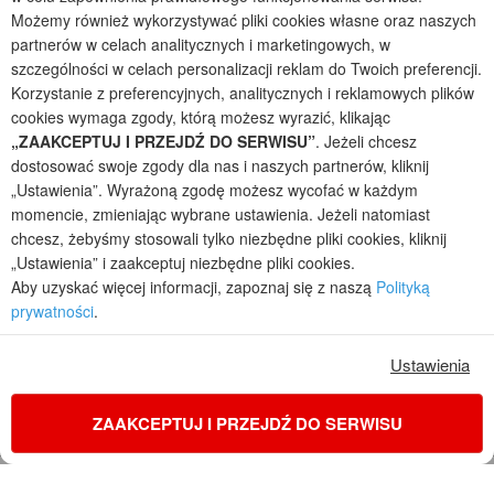
projekty domów - autorska pracownia architektoniczna założona w 1990r.
Możemy również wykorzystywać pliki cookies własne oraz naszych
przez arch. Barbarę Mendel
partnerów w celach analitycznych i marketingowych, w
Z uwagi na ciągłe doskonalenie procesu powstawania projektów (zgodnie z
szczególności w celach personalizacji reklam do Twoich preferencji.
normą ISO 9001), prezentowane na stronie projekty domów mogą
Korzystanie z preferencyjnych, analitycznych i reklamowych plików
nieznacznie różnić się od dokumentacji technicznej.
cookies wymaga zgody, którą możesz wyrazić, klikając
Informujemy, iż w celu optymalizacji treści dostępnych w naszym sklepie,
„ZAAKCEPTUJ I PRZEJDŹ DO SERWISU”
. Jeżeli chcesz
dostosowania ich do Państwa indywidualnych potrzeb korzystamy z
dostosować swoje zgody dla nas i naszych partnerów, kliknij
informacji zapisanych za pomocą plików cookies na urządzeniach
„Ustawienia”. Wyrażoną zgodę możesz wycofać w każdym
końcowych użytkowników. Pliki cookies użytkownik może kontrolować za
momencie, zmieniając wybrane ustawienia. Jeżeli natomiast
pomocą ustawień swojej przeglądarki internetowej. Dalsze korzystanie z
chcesz, żebyśmy stosowali tylko niezbędne pliki cookies, kliknij
naszego serwisu internetowego, bez zmiany ustawień przeglądarki
internetowej oznacza, iż użytkownik akceptuje stosowanie plików cookies.
„Ustawienia” i zaakceptuj niezbędne pliki cookies.
Więcej informacji zawartych jest w polityce prywatności.
Aby uzyskać więcej informacji, zapoznaj się z naszą
Polityką
prywatności
.
Polityka prywatności
Regulamin sklepu internetowego
Reklamacje
Jak zmienić ustawienia cookies
Ustawienia
ZAAKCEPTUJ I PRZEJDŹ DO SERWISU
KONTAKT
ZAMÓW PROJEKT