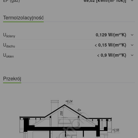
EP (gaz)
69,02 [kWh/(m²*rok)]
Termoizolacyjność
U
0,129 W/(m²*K)
ściany
U
< 0,15 W/(m²*K)
dachu
U
< 0,9 W/(m²*K)
okien
Przekrój