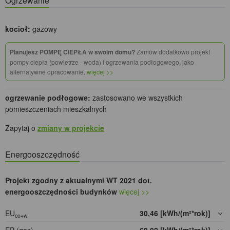
Ogrzewanie
kocioł:
gazowy
Planujesz POMPĘ CIEPŁA w swoim domu?
Zamów dodatkowo projekt
pompy ciepła (powietrze - woda) i ogrzewania podłogowego, jako
alternatywne opracowanie.
więcej >>
ogrzewanie podłogowe:
zastosowano we wszystkich
pomieszczeniach mieszkalnych
Zapytaj o
zmiany w projekcie
Energooszczędność
Projekt zgodny z aktualnymi WT 2021 dot.
energooszczędności budynków
więcej >>
EU
30,46 [kWh/(m²*rok)]
co+w