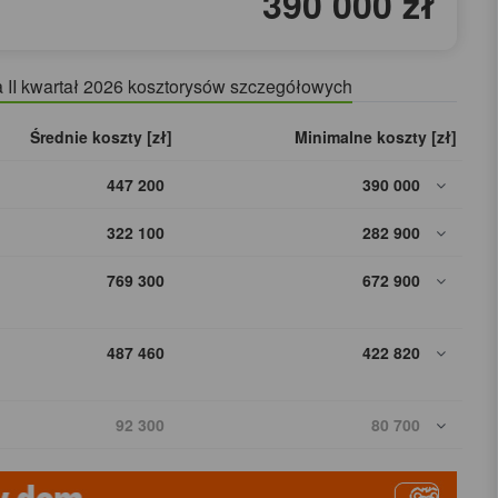
390 000 zł
a II kwartał 2026 kosztorysów szczegółowych
Średnie koszty [zł]
Minimalne koszty [zł]
447 200
390 000
322 100
282 900
769 300
672 900
487 460
422 820
92 300
80 700