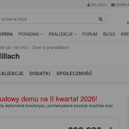
ZALOGUJ
NEWSL
K
OPERA
PORADNIK
REALIZACJE
FORUM
BLOGI
KRE
ów (do 150 m2)
Dom w granadillach
illach
EALIZACJE
DODATKI
SPOŁECZNOŚĆ
 budowy domu na
II kwartał 2026!
ę wykonania kosztorysu, porównywane pozycje kosztów oraz