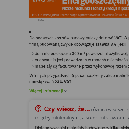
REKLAMA
Do podanych kosztów budowy należy doliczyć VAT. W
firmą budowlaną zwykle obowiązuje
stawka 8%
, jeśli:
dom nie przekracza 300 m² powierzchni użytkowej,
budowa nie jest prowadzona w ramach działalności
materiały są fakturowane przez wykonawcę razem z
W innych przypadkach (np. samodzielny zakup materia
obowiązywać
23% VAT
.
Więcej informacji
Czy wiesz, że...
różnica w koszci
między minimalnymi, a średnimi stawkami
Dlatego wyceniaj materiały budowlane w kilku miej