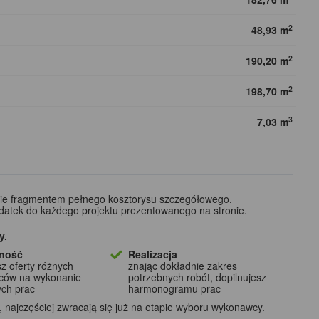
2
48,93 m
2
190,20 m
2
198,70 m
3
7,03 m
wie fragmentem pełnego kosztorysu szczegółowego.
odatek do każdego projektu prezentowanego na stronie.
y.
ność
Realizacja
z oferty różnych
znając dokładnie zakres
ców na wykonanie
potrzebnych robót, dopilnujesz
ych prac
harmonogramu prac
najczęściej zwracają się już na etapie wyboru wykonawcy.