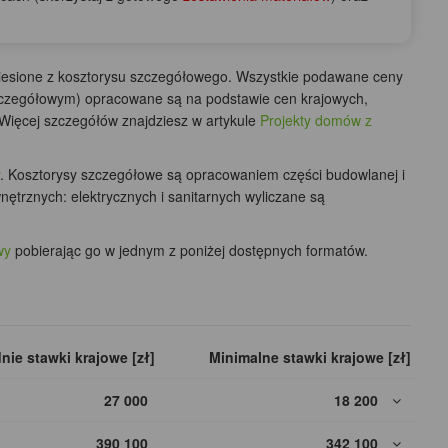
niesione z kosztorysu szczegółowego. Wszystkie podawane ceny
 szczegółowym) opracowane są na podstawie cen krajowych,
Więcej szczegółów znajdziesz w artykule
Projekty domów z
. Kosztorysy szczegółowe są opracowaniem części budowlanej i
ewnętrznych: elektrycznych i sanitarnych wyliczane są
wy
pobierając go w jednym z poniżej dostępnych formatów.
nie stawki krajowe [zł]
Minimalne stawki krajowe [zł]
27 000
18 200
390 100
342 100