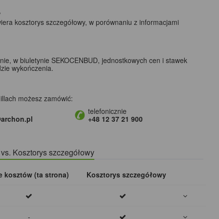
?
wiera kosztorys szczegółowy, w porównaniu z informacjami
lnie, w biuletynie SEKOCENBUD, jednostkowych cen i stawek
dzie wykończenia.
illach możesz zamówić:
telefonicznie
archon.pl
+48 12 37 21 900
) vs. Kosztorys szczegółowy
e kosztów (ta strona)
Kosztorys szczegółowy
-