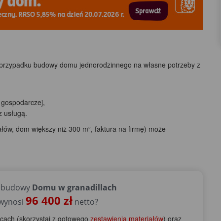
 przypadku budowy domu jednorodzinnego na własne potrzeby z
 gospodarczej,
 usługą.
łów, dom większy niż 300 m², faktura na firmę) może
e budowy
Domu w granadillach
96 400 zł
 wynosi
netto?
scach (skorzystaj z gotowego
zestawienia materiałów
) oraz