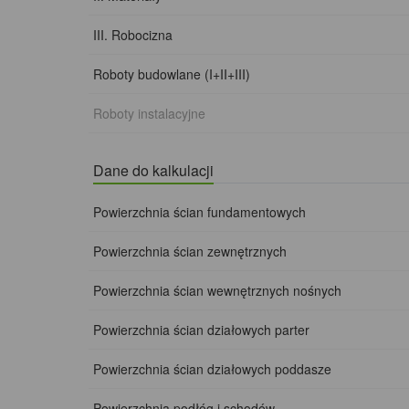
III. Robocizna
Roboty budowlane (I+II+III)
Roboty instalacyjne
Dane do kalkulacji
Powierzchnia ścian fundamentowych
Powierzchnia ścian zewnętrznych
Powierzchnia ścian wewnętrznych nośnych
Powierzchnia ścian działowych parter
Powierzchnia ścian działowych poddasze
Powierzchnia podłóg i schodów