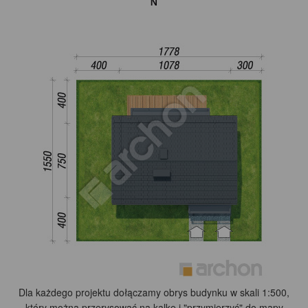
Dla każdego projektu dołączamy obrys budynku w skali 1:500,
który można przerysować na kalkę i "przymierzyć" do mapy