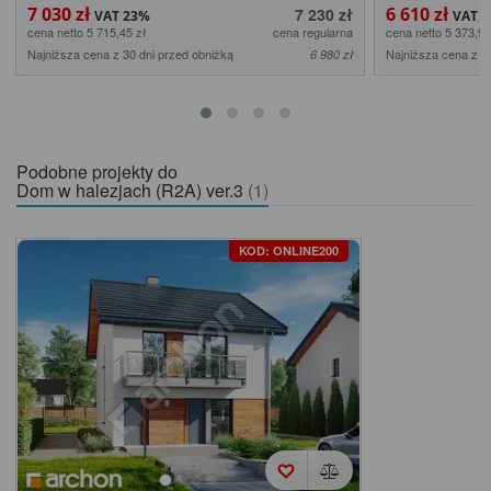
7 030 zł
6 610 zł
7 230 zł
cena netto 5 715,45 zł
cena regularna
cena netto 5 373,98
Najniższa cena z 30 dni przed obniżką
Najniższa cena z 3
6 980 zł
Podobne projekty do
Dom w halezjach (R2A) ver.3
(1)
KOD: ONLINE200