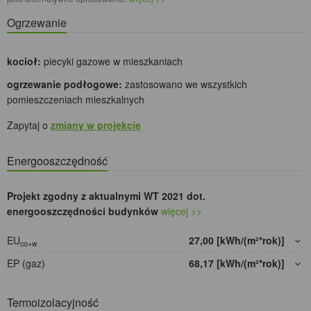
Ogrzewanie
kocioł:
piecyki gazowe w mieszkaniach
ogrzewanie podłogowe:
zastosowano we wszystkich
pomieszczeniach mieszkalnych
Zapytaj o
zmiany w projekcie
Energooszczędność
Projekt zgodny z aktualnymi WT 2021 dot.
energooszczędności budynków
więcej >>
EU
27,00 [kWh/(m²*rok)]
co+w
EP (gaz)
68,17 [kWh/(m²*rok)]
Termoizolacyjność