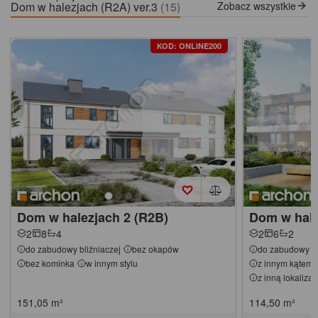
Dom w halezjach (R2A) ver.3
(15)
Zobacz wszystkie
KOD: ONLINE200
Dom w halezjach 2 (R2B)
Dom w hale
2
8
4
2
6
2
do zabudowy bliźniaczej
bez okapów
do zabudowy bl
bez kominka
w innym stylu
z innym kątem 
z inną lokaliza
151,05
m²
114,50
m²