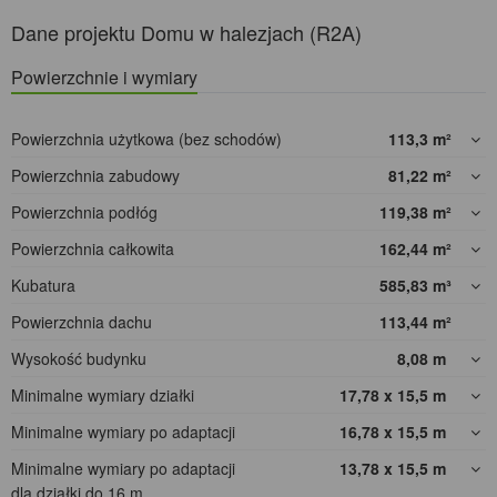
Dane projektu Domu w halezjach (R2A)
Powierzchnie i wymiary
Powierzchnia użytkowa (bez schodów)
113,3
m²
Powierzchnia zabudowy
81,22
m²
Powierzchnia podłóg
119,38
m²
Powierzchnia całkowita
162,44
m²
Kubatura
585,83
m³
Powierzchnia dachu
113,44
m²
Wysokość budynku
8,08
m
Minimalne wymiary działki
17,78 x 15,5
m
Minimalne wymiary po adaptacji
16,78 x 15,5
m
Minimalne wymiary po adaptacji
13,78 x 15,5
m
dla działki do 16 m