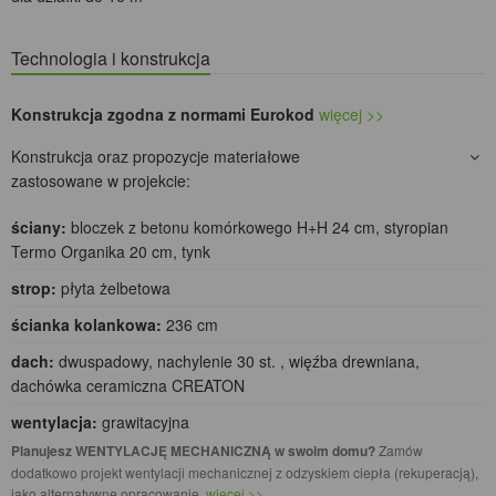
Technologia i konstrukcja
Konstrukcja zgodna z normami Eurokod
więcej >>
Konstrukcja oraz propozycje materiałowe
zastosowane w projekcie:
ściany:
bloczek z betonu komórkowego H+H 24 cm, styropian
Termo Organika 20 cm, tynk
strop:
płyta żelbetowa
ścianka kolankowa:
236 cm
dach:
dwuspadowy, nachylenie 30 st. , więźba drewniana,
dachówka ceramiczna CREATON
wentylacja:
grawitacyjna
Planujesz WENTYLACJĘ MECHANICZNĄ w swoim domu?
Zamów
dodatkowo projekt wentylacji mechanicznej z odzyskiem ciepła (rekuperacją),
jako alternatywne opracowanie.
więcej >>