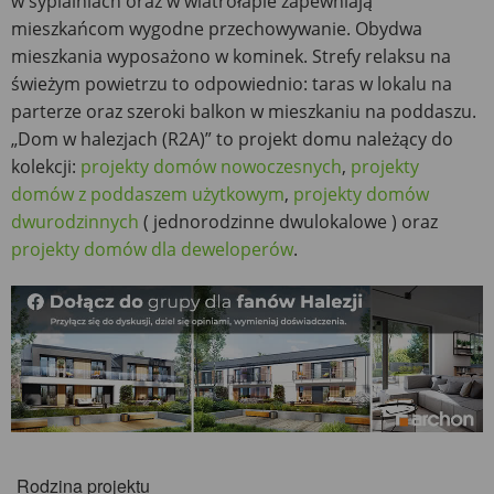
w sypialniach oraz w wiatrołapie zapewniają
mieszkańcom wygodne przechowywanie. Obydwa
mieszkania wyposażono w kominek. Strefy relaksu na
świeżym powietrzu to odpowiednio: taras w lokalu na
parterze oraz szeroki balkon w mieszkaniu na poddaszu.
„Dom w halezjach (R2A)” to projekt domu należący do
kolekcji:
projekty domów nowoczesnych
,
projekty
domów z poddaszem użytkowym
,
projekty domów
dwurodzinnych
( jednorodzinne dwulokalowe ) oraz
projekty domów dla deweloperów
.
Rodzina projektu