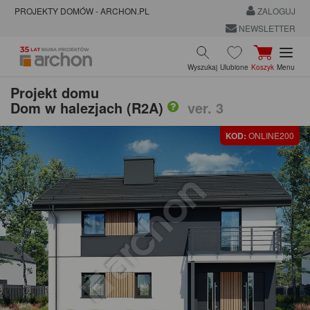
PROJEKTY DOMÓW - ARCHON.PL
ZALOGUJ
NEWSLETTER
Wyszukaj
Ulubione
Koszyk
Menu
Projekt domu
Dom w halezjach (R2A)
ver. 3
KOD:
ONLINE200