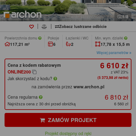
1/8
Zobacz lustrzane odbicie
Powierzchnia domu
pokoje
łazienki i WC
Min. wym. działki
117,21 m²
6
2
17,78 x 15,5 m
Więcej parametrów
6 610 zł
Cena z kodem rabatowym
ONLINE200
z VAT 23%
(5 373,98 zł netto)
Jak skorzystać z kodu?
na zamówienia przez
www.archon.pl
6 810 zł
Cena regularna
Najniższa cena z 30 dni przed obniżką
6 560 zł
ZAMÓW PROJEKT
Projekt dostępny od ręki