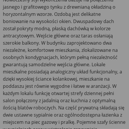
jasnego i grafitowego tynku z drewnianą okładziną o
horyzontalnym wzorze. Ozdobą jest delikatne
boniowanie na wysokości okien. Dwuspadowy dach
został pokryty modną, płaską dachówką w kolorze
antracytowym. Wejście główne oraz taras osłaniają
szerokie balkony. W budynku zaprojektowano dwa
niezależne, komfortowe mieszkania, zlokalizowane na
osobnych kondygnacjach, którym pełną niezależność
gwarantują samodzielne wejścia główne. Lokale
mieszkalne posiadają analogiczny układ funkcjonalny, a
dzięki wysokiej ściance kolankowej, mieszkanie na
poddaszu jest równie wygodne i łatwe w aranżacji. W
każdym lokalu funkcję otwartej strefy dziennej pełni
salon połączony z jadalnią oraz kuchnia z optymalną
ilością blatów roboczych. Na część prywatną składają się
dwie ustawne sypialnie oraz ogólnodostępna łazienka z
miejscem na piec gazowy i pralkę. Pojemne szafy ścienne