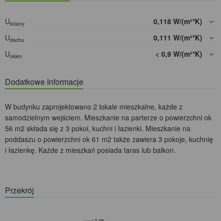
U
0,118 W/(m²*K)
ściany
U
0,111 W/(m²*K)
dachu
U
< 0,9 W/(m²*K)
okien
Dodatkowe Informacje
W budynku zaprojektowano 2 lokale mieszkalne, każde z
samodzielnym wejściem. Mieszkanie na parterze o powierzchni ok
56 m2 składa się z 3 pokoi, kuchni i łazienki. Mieszkanie na
poddaszu o powierzchni ok 61 m2 także zawiera 3 pokoje, kuchnię
i łazienkę. Każde z mieszkań posiada taras lub balkon.
Przekrój