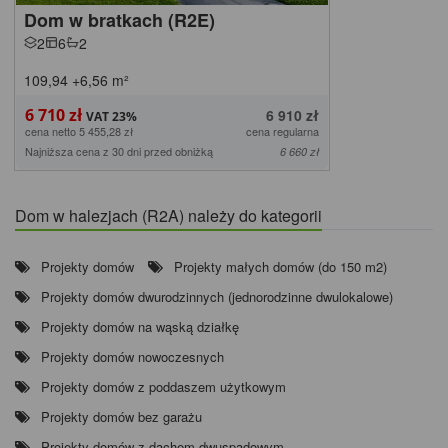
Dom w bratkach (R2E)
2
6
2
109,94
+6,56
m²
6 710 zł
6 910 zł
cena netto 5 455,28 zł
cena regularna
Najniższa cena z 30 dni przed obniżką
6 660 zł
Dom w halezjach (R2A) należy do kategorii
Projekty domów
Projekty małych domów (do 150 m2)
Projekty domów dwurodzinnych (jednorodzinne dwulokalowe)
Projekty domów na wąską działkę
Projekty domów nowoczesnych
Projekty domów z poddaszem użytkowym
Projekty domów bez garażu
Projekty domów z dachem dwuspadowym