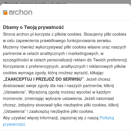
Projekty domów tanich w budowie
Projekty domów szeregowych
Projekty małych domów (do 150 m2)
Projekty domów wielorodzinnych
Dbamy o Twoją prywatność
Projekty domów bliźniaczych
Strona archon.pl korzysta z plików cookies. Stosujemy pliki cookies
Projekty domów nowoczesnych
w celu zapewnienia prawidłowego funkcjonowania serwisu.
Projekty domów parterowych
Możemy również wykorzystywać pliki cookies własne oraz naszych
partnerów w celach analitycznych i marketingowych, w
2026 © ARCHON+ Biuro Projektów - Tradycyjne i nowoczesne gotowe
szczególności w celach personalizacji reklam do Twoich preferencji.
projekty domów - autorska pracownia architektoniczna założona w 1990r.
Korzystanie z preferencyjnych, analitycznych i reklamowych plików
przez arch. Barbarę Mendel
Z uwagi na ciągłe doskonalenie procesu powstawania projektów (zgodnie z
cookies wymaga zgody, którą możesz wyrazić, klikając
normą ISO 9001), prezentowane na stronie projekty domów mogą
„ZAAKCEPTUJ I PRZEJDŹ DO SERWISU”
. Jeżeli chcesz
nieznacznie różnić się od dokumentacji technicznej.
dostosować swoje zgody dla nas i naszych partnerów, kliknij
Informujemy, iż w celu optymalizacji treści dostępnych w naszym sklepie,
„Ustawienia”. Wyrażoną zgodę możesz wycofać w każdym
dostosowania ich do Państwa indywidualnych potrzeb korzystamy z
momencie, zmieniając wybrane ustawienia. Jeżeli natomiast
informacji zapisanych za pomocą plików cookies na urządzeniach
chcesz, żebyśmy stosowali tylko niezbędne pliki cookies, kliknij
końcowych użytkowników. Pliki cookies użytkownik może kontrolować za
„Ustawienia” i zaakceptuj niezbędne pliki cookies.
pomocą ustawień swojej przeglądarki internetowej. Dalsze korzystanie z
Aby uzyskać więcej informacji, zapoznaj się z naszą
Polityką
naszego serwisu internetowego, bez zmiany ustawień przeglądarki
prywatności
.
internetowej oznacza, iż użytkownik akceptuje stosowanie plików cookies.
Więcej informacji zawartych jest w polityce prywatności.