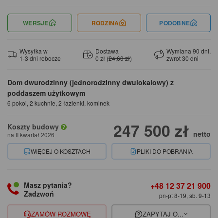
WERSJE
RODZINA
PODOBNE
Wysyłka w
Dostawa
Wymiana 90 dni,
1-3 dni robocze
0 zł (
24,60 zł
)
zwrot 30 dni
Dom dwurodzinny (jednorodzinny dwulokalowy) z
poddaszem użytkowym
6 pokoi, 2 kuchnie, 2 łazienki, kominek
247 500 zł
Koszty budowy
netto
na II kwartał 2026
WIĘCEJ O KOSZTACH
PLIKI DO POBRANIA
+48 12 37 21 900
Masz pytania?
Zadzwoń
pn-pt 8-19, sb. 9-13
ZAMÓW ROZMOWĘ
ZAPYTAJ O...