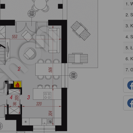
1. 
2. 
3. 
4. 
5. 
6. 
7. 