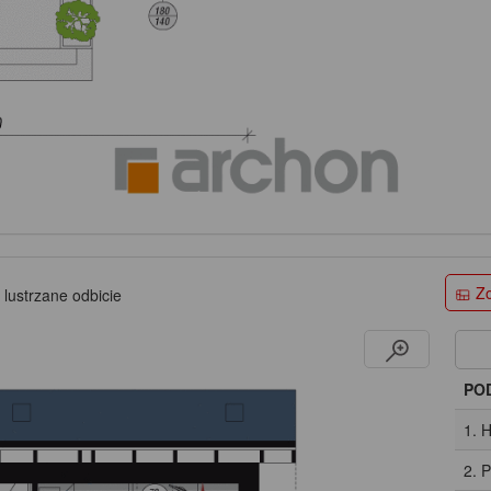
Zo
 lustrzane odbicie
PO
1. 
2. 