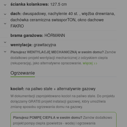
ścianka kolankowa:
127.5 cm
dach:
dwuspadowy, nachylenie 40 st. , więźba drewniana,
dachówka ceramiczna swissporTON, okno dachowe
FAKRO
brama garażowa:
HÖRMANN
wentylacja:
grawitacyjna
Planujesz WENTYLACJĘ MECHANICZNĄ w swoim domu?
Zamów
dodatkowo projekt wentylacji mechanicznej z odzyskiem ciepła
(rekuperacją), jako alternatywne opracowanie.
więcej >>
Ogrzewanie
kocioł:
na paliwo stałe + alternatywnie gazowy
W dokumentacji zaprojektowano kocioł na paliwo stałe. Do projektu
dołączamy GRATIS projekt instalacji gazowej, który umożliwia
zmianę sposobu ogrzewania domu na gazowy.
Planujesz POMPĘ CIEPŁA w swoim domu?
Zamów dodatkowo
projekt pompy ciepła (powietrze - woda) i ogrzewania