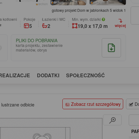
gotowy projekt Dom w jabłonkach 5 widok 1
a kotłowni
pokoje
łazienki i WC
Min. wym. działki
²
5
2
19,0 x 17,0 m
więcej
PLIKI DO POBRANIA
karta projektu, zestawienie
materiałów, obrys
REALIZACJE
DODATKI
SPOŁECZNOŚĆ
Zobacz rzut szczegółowy
Do
 lustrzane odbicie
PA