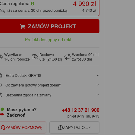
4 990 zł
Cena regularna
Najniższa cena z 30 dni przed obniżką
4 740 zł
ZAMÓW PROJEKT
Projekt dostępny od ręki
Wysyłka w
Dostawa
Wymiana 90 dni,
1-3 dni robocze
0 zł (
24,60 zł
)
zwrot 30 dni
Extra Dodatki GRATIS
Co zawiera gotowy projekt domu?
Bezpłatna zgoda na zmiany
+48 12 37 21 900
Masz pytania?
Zadzwoń
pn-pt 8-19, sb. 9-13
ZAMÓW ROZMOWĘ
ZAPYTAJ O...