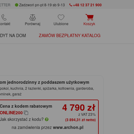
ETTER
Zadzwoń pn-pt 8-19 sb 9-13
+48 12 37 21 900
ontakt
Porównaj
Ulubione
Koszyk
DYT NA DOM
ZAMÓW BEZPŁATNY KATALOG
om jednorodzinny z poddaszem użytkowym
pokoi, kuchnia, 2 łazienki, spiżarka, kotłownia, garderoba,
ominek, garaż
4 790 zł
Cena z kodem rabatowym
ONLINE200
z VAT 23%
Jak skorzystać z kodu?
(3 894,31 zł netto)
na zamówienia przez
www.archon.pl