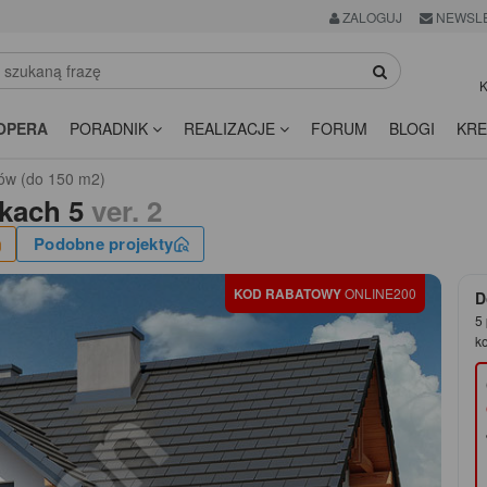
ZALOGUJ
NEWSL
K
OPERA
PORADNIK
REALIZACJE
FORUM
BLOGI
KRE
ów (do 150 m2)
kach 5
ver. 2
Podobne projekty
KOD RABATOWY
ONLINE200
D
5 
k