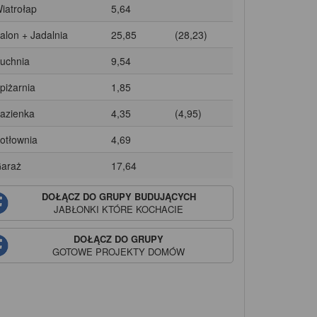
Wiatrołap
5,64
Salon + Jadalnia
25,85
(28,23)
Kuchnia
9,54
Spiżarnia
1,85
Łazienka
4,35
(4,95)
Kotłownia
4,69
Garaż
17,64
DOŁĄCZ DO GRUPY BUDUJĄCYCH
JABŁONKI
KTÓRE KOCHACIE
DOŁĄCZ DO GRUPY
GOTOWE PROJEKTY DOMÓW