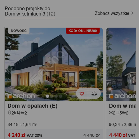
Podobne projekty do
Dom w ketmiach 3
(12)
Zobacz wszystkie
NOWOŚĆ
KOD: ONLINE200
Dom w opalach (E)
Dom w mali
2
4
2
2
5
2
84,18
+4,64
m²
90,34
+2,86
m²
4 240 zł
4 440 zł
4 440 zł