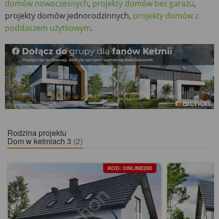
domów nowoczesnych
,
projekty domów bez garażu
,
projekty domów jednorodzinnych,
projekty domów z
poddaszem użytkowym
.
Rodzina projektu
Dom w ketmiach 3
(2)
KOD: ONLINE200