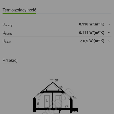
Termoizolacyjność
U
0,118 W/(m²*K)
ściany
U
0,111 W/(m²*K)
dachu
U
< 0,9 W/(m²*K)
okien
Przekrój