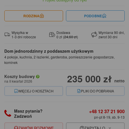
RODZINA
PODOBNE
Wysyłka w
Dostawa
Wymiana 90 dni,
1-3 dni robocze
0 zł (
24,60 zł
)
zwrot 30 dni
Dom jednorodzinny z poddaszem użytkowym
4 pokoje, kuchnia, 2 łazienki, garderoba, pomieszczenie gospodarcze,
kominek
235 000 zł
Koszty budowy
netto
na II kwartał 2026
WIĘCEJ O KOSZTACH
PLIKI DO POBRANIA
+48 12 37 21 900
Masz pytania?
Zadzwoń
pn-pt 8-19, sb. 9-13
ZAMÓW ROZMOWĘ
ZAPYTAJ O...