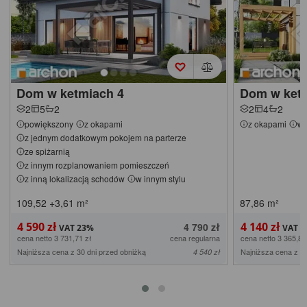
Dom w ketmiach 4
Dom w ket
2
5
2
2
4
2
powiększony
z okapami
z okapami
w 
z jednym dodatkowym pokojem na parterze
ze spiżarnią
z innym rozplanowaniem pomieszczeń
z inną lokalizacją schodów
w innym stylu
109,52
+3,61
m²
87,86
m²
4 590 zł
4 140 zł
4 790 zł
cena netto 3 731,71 zł
cena regularna
cena netto 3 365,85
Najniższa cena z 30 dni przed obniżką
Najniższa cena z 30
4 540 zł