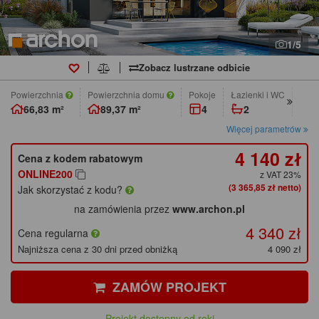
1/5
Zobacz lustrzane odbicie
Powierzchnia
Powierzchnia domu
pokoje
łazienki i WC
Min.
66,83 m²
89,37 m²
4
2
1
Więcej parametrów
4 140 zł
Cena z kodem rabatowym
ONLINE200
z VAT 23%
(3 365,85 zł netto)
Jak skorzystać z kodu?
na zamówienia przez
www.archon.pl
4 340 zł
Cena regularna
Najniższa cena z 30 dni przed obniżką
4 090 zł
ZAMÓW PROJEKT
Projekt dostępny od ręki