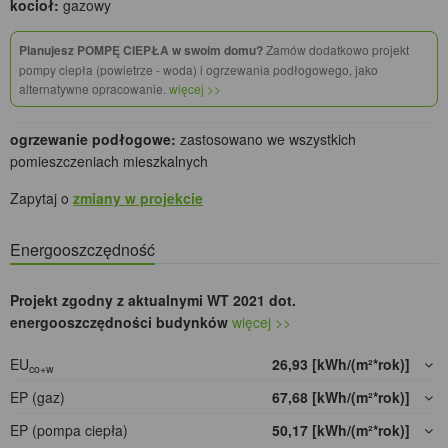
kocioł:
gazowy
Planujesz POMPĘ CIEPŁA w swoim domu?
Zamów dodatkowo projekt
pompy ciepła (powietrze - woda) i ogrzewania podłogowego, jako
alternatywne opracowanie.
więcej >>
ogrzewanie podłogowe:
zastosowano we wszystkich
pomieszczeniach mieszkalnych
Zapytaj o
zmiany w projekcie
Energooszczędność
Projekt zgodny z aktualnymi WT 2021 dot.
energooszczędności budynków
więcej >>
EU
26,93 [kWh/(m²*rok)]
co+w
EP (gaz)
67,68 [kWh/(m²*rok)]
EP (pompa ciepła)
50,17 [kWh/(m²*rok)]