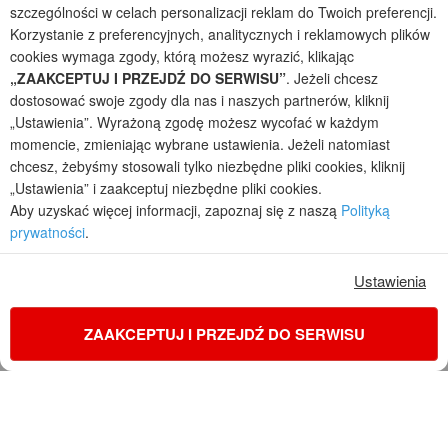
szczególności w celach personalizacji reklam do Twoich preferencji.
Projekty domów parterowych
Korzystanie z preferencyjnych, analitycznych i reklamowych plików
cookies wymaga zgody, którą możesz wyrazić, klikając
2026 © ARCHON+ Biuro Projektów - Tradycyjne i nowoczesne gotowe
projekty domów - autorska pracownia architektoniczna założona w 1990r.
„ZAAKCEPTUJ I PRZEJDŹ DO SERWISU”
. Jeżeli chcesz
przez arch. Barbarę Mendel
dostosować swoje zgody dla nas i naszych partnerów, kliknij
Z uwagi na ciągłe doskonalenie procesu powstawania projektów (zgodnie z
„Ustawienia”. Wyrażoną zgodę możesz wycofać w każdym
normą ISO 9001), prezentowane na stronie projekty domów mogą
momencie, zmieniając wybrane ustawienia. Jeżeli natomiast
nieznacznie różnić się od dokumentacji technicznej.
chcesz, żebyśmy stosowali tylko niezbędne pliki cookies, kliknij
Informujemy, iż w celu optymalizacji treści dostępnych w naszym sklepie,
„Ustawienia” i zaakceptuj niezbędne pliki cookies.
dostosowania ich do Państwa indywidualnych potrzeb korzystamy z
Aby uzyskać więcej informacji, zapoznaj się z naszą
Polityką
informacji zapisanych za pomocą plików cookies na urządzeniach
prywatności
.
końcowych użytkowników. Pliki cookies użytkownik może kontrolować za
pomocą ustawień swojej przeglądarki internetowej. Dalsze korzystanie z
naszego serwisu internetowego, bez zmiany ustawień przeglądarki
Ustawienia
internetowej oznacza, iż użytkownik akceptuje stosowanie plików cookies.
Więcej informacji zawartych jest w polityce prywatności.
ZAAKCEPTUJ I PRZEJDŹ DO SERWISU
Polityka prywatności
Regulamin sklepu internetowego
Reklamacje
Jak zmienić ustawienia cookies
KONTAKT
ZAMÓW PROJEKT