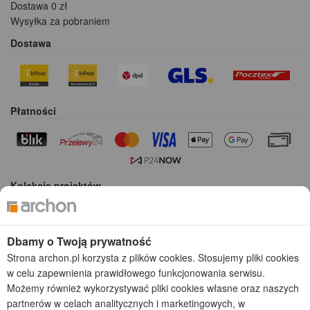
Dostawa 0 zł
Wysyłka za pobraniem
Dostawa
Płatności
Kolekcje projektów
Gotowe projekty domów
Projekty domów tanich w budowie
Dbamy o Twoją prywatność
Projekty domów szeregowych
Strona archon.pl korzysta z plików cookies. Stosujemy pliki cookies
Projekty małych domów (do 150 m2)
w celu zapewnienia prawidłowego funkcjonowania serwisu.
Projekty domów wielorodzinnych
Możemy również wykorzystywać pliki cookies własne oraz naszych
Projekty domów bliźniaczych
partnerów w celach analitycznych i marketingowych, w
Projekty domów nowoczesnych