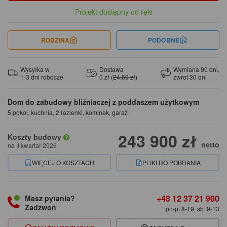
Projekt dostępny od ręki
RODZINA
PODOBNE
Wysyłka w
Dostawa
Wymiana 90 dni,
1-3 dni robocze
0 zł (
24,60 zł
)
zwrot 30 dni
Dom do zabudowy bliźniaczej z poddaszem użytkowym
5 pokoi, kuchnia, 2 łazienki, kominek, garaż
243 900 zł
Koszty budowy
netto
na II kwartał 2026
WIĘCEJ O KOSZTACH
PLIKI DO POBRANIA
+48 12 37 21 900
Masz pytania?
Zadzwoń
pn-pt 8-19, sb. 9-13