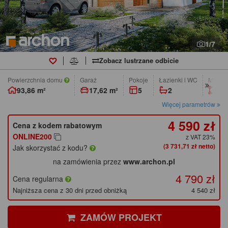
1/7
Zobacz lustrzane odbicie
Powierzchnia domu
Garaż
pokoje
łazienki i WC
Min. w
93,86 m²
17,62 m²
5
2
11,
Więcej parametrów
4 590 zł
Cena z kodem rabatowym
ONLINE200
z VAT 23%
(3 731,71 zł netto)
Jak skorzystać z kodu?
na zamówienia przez
www.archon.pl
4 790 zł
Cena regularna
Najniższa cena z 30 dni przed obniżką
4 540 zł
ZAMÓW PROJEKT