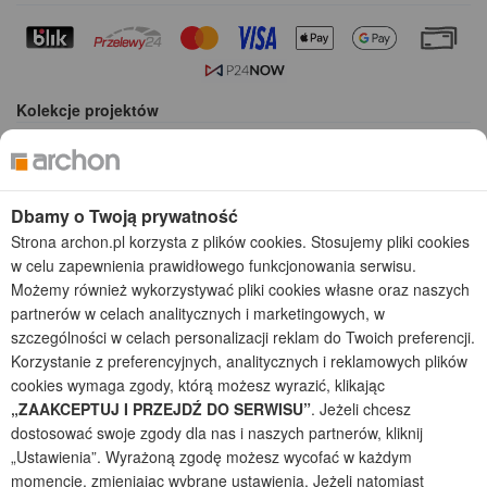
Kolekcje projektów
Gotowe projekty domów
Projekty domów tanich w budowie
Projekty domów szeregowych
Dbamy o Twoją prywatność
Projekty małych domów (do 150 m2)
Strona archon.pl korzysta z plików cookies. Stosujemy pliki cookies
Projekty domów wielorodzinnych
w celu zapewnienia prawidłowego funkcjonowania serwisu.
Projekty domów bliźniaczych
Możemy również wykorzystywać pliki cookies własne oraz naszych
Projekty domów nowoczesnych
partnerów w celach analitycznych i marketingowych, w
Projekty domów parterowych
szczególności w celach personalizacji reklam do Twoich preferencji.
Korzystanie z preferencyjnych, analitycznych i reklamowych plików
2026 © ARCHON+ Biuro Projektów - Tradycyjne i nowoczesne gotowe
cookies wymaga zgody, którą możesz wyrazić, klikając
projekty domów - autorska pracownia architektoniczna założona w 1990r.
przez arch. Barbarę Mendel
„ZAAKCEPTUJ I PRZEJDŹ DO SERWISU”
. Jeżeli chcesz
Z uwagi na ciągłe doskonalenie procesu powstawania projektów (zgodnie z
dostosować swoje zgody dla nas i naszych partnerów, kliknij
normą ISO 9001), prezentowane na stronie projekty domów mogą
„Ustawienia”. Wyrażoną zgodę możesz wycofać w każdym
nieznacznie różnić się od dokumentacji technicznej.
momencie, zmieniając wybrane ustawienia. Jeżeli natomiast