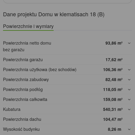
Dane projektu Domu w klematisach 18 (B)
Powierzchnie i wymiary
Powierzchnia netto domu
93,86
m²
bez garażu
Powierzchnia garażu
17,62
m²
Powierzchnia użytkowa (bez schodów)
106,36
m²
Powierzchnia zabudowy
82,48
m²
Powierzchnia podłóg
118,05
m²
Powierzchnia całkowita
159,08
m²
Kubatura
540,31
m³
Powierzchnia dachu
104,47
m²
Wysokość budynku
8,26
m