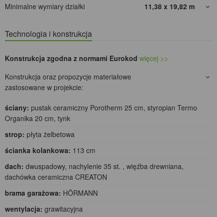
Minimalne wymiary działki
11,38 x 19,82
m
Technologia i konstrukcja
Konstrukcja zgodna z normami Eurokod
więcej >>
Konstrukcja oraz propozycje materiałowe
zastosowane w projekcie:
ściany:
pustak ceramiczny Porotherm 25 cm, styropian Termo
Organika 20 cm, tynk
strop:
płyta żelbetowa
ścianka kolankowa:
113 cm
dach:
dwuspadowy, nachylenie 35 st. , więźba drewniana,
dachówka ceramiczna CREATON
brama garażowa:
HÖRMANN
wentylacja:
grawitacyjna