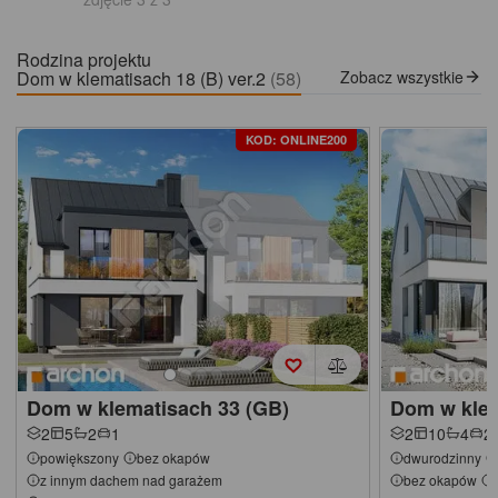
Rodzina projektu
Dom w klematisach 18 (B) ver.2
(58)
Zobacz wszystkie
KOD: ONLINE200
Dom w klematisach 33 (GB)
Dom w klem
2
5
2
1
2
10
4
2
powiększony
bez okapów
dwurodzinny
z innym dachem nad garażem
bez okapów