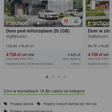
Dom pod miłorzębem 20 (GB)
Dom w zimo
2
5
2
1
2
4
2
1
102,64
+18,40
m²
96,75
+19,26
+
4 720 zł
4 720 zł
4 920 zł
cena netto 3 837,40 zł
cena regularna
cena netto 3 837,40
Najniższa cena z 30 dni przed obniżką
Najniższa cena z 3
4 670 zł
Dom w klematisach 18 (B) należy do kategorii
Projekty domów
Projekty małych domów (do 150 m2)
Projekty domów bliźniaczych