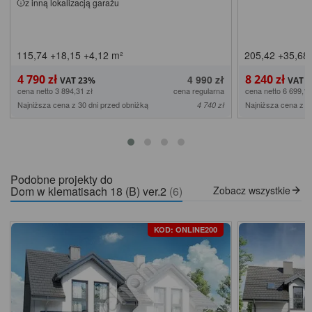
z inną lokalizacją garażu
115,74
+18,15
+4,12
m²
205,42
+35,68
4 790 zł
8 240 zł
4 990 zł
cena netto 3 894,31 zł
cena regularna
cena netto 6 699,19
Najniższa cena z 30 dni przed obniżką
Najniższa cena z 3
4 740 zł
Podobne projekty do
Dom w klematisach 18 (B) ver.2
(6)
Zobacz wszystkie
KOD: ONLINE200