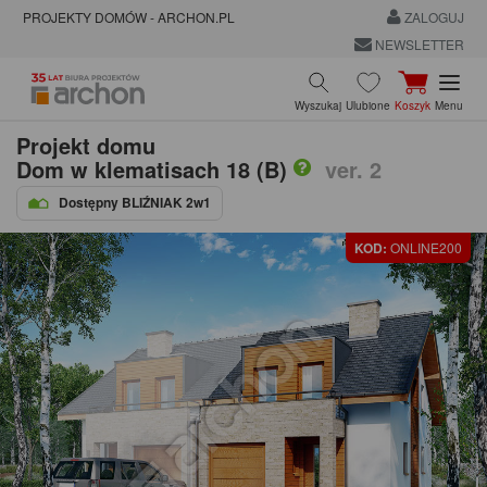
PROJEKTY DOMÓW - ARCHON.PL
ZALOGUJ
NEWSLETTER
Wyszukaj
Ulubione
Koszyk
Menu
Projekt domu
Dom w klematisach 18 (B)
ver. 2
Dostępny BLIŹNIAK 2w1
KOD:
ONLINE200