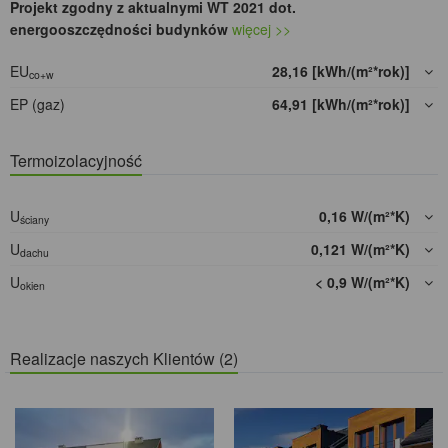
Projekt zgodny z aktualnymi WT 2021 dot.
energooszczędności budynków
więcej >>
EU
28,16 [kWh/(m²*rok)]
co+w
EP (gaz)
64,91 [kWh/(m²*rok)]
Termoizolacyjność
U
0,16 W/(m²*K)
ściany
U
0,121 W/(m²*K)
dachu
U
< 0,9 W/(m²*K)
okien
Realizacje naszych Klientów (2)