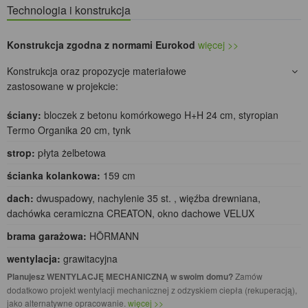
Technologia i konstrukcja
Konstrukcja zgodna z normami Eurokod
więcej >>
Konstrukcja oraz propozycje materiałowe
zastosowane w projekcie:
ściany:
bloczek z betonu komórkowego H+H 24 cm, styropian
Termo Organika 20 cm, tynk
strop:
płyta żelbetowa
ścianka kolankowa:
159 cm
dach:
dwuspadowy, nachylenie 35 st. , więźba drewniana,
dachówka ceramiczna CREATON, okno dachowe VELUX
brama garażowa:
HÖRMANN
wentylacja:
grawitacyjna
Planujesz WENTYLACJĘ MECHANICZNĄ w swoim domu?
Zamów
dodatkowo projekt wentylacji mechanicznej z odzyskiem ciepła (rekuperacją),
jako alternatywne opracowanie.
więcej >>