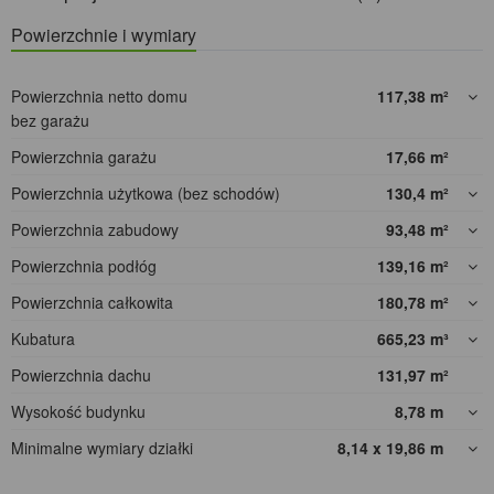
Powierzchnie i wymiary
Powierzchnia netto domu
117,38
m²
bez garażu
Powierzchnia garażu
17,66
m²
Powierzchnia użytkowa (bez schodów)
130,4
m²
Powierzchnia zabudowy
93,48
m²
Powierzchnia podłóg
139,16
m²
Powierzchnia całkowita
180,78
m²
Kubatura
665,23
m³
Powierzchnia dachu
131,97
m²
Wysokość budynku
8,78
m
Minimalne wymiary działki
8,14 x 19,86
m