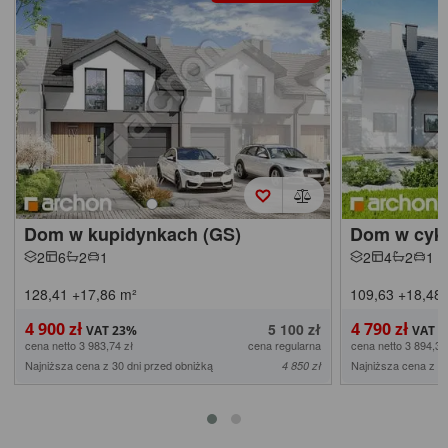
Dom w kupidynkach (GS)
Dom w cykl
2
6
2
1
2
4
2
1
128,41
+17,86
m²
109,63
+18,48
4 900 zł
4 790 zł
5 100 zł
cena netto 3 983,74 zł
cena regularna
cena netto 3 894,31
Najniższa cena z 30 dni przed obniżką
Najniższa cena z 30
4 850 zł