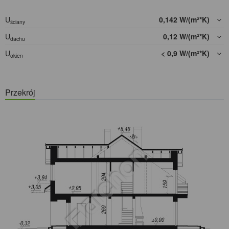
U
0,142 W/(m²*K)
ściany
U
0,12 W/(m²*K)
dachu
U
< 0,9 W/(m²*K)
okien
Przekrój