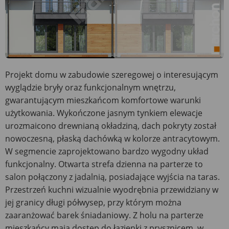
Projekt domu w zabudowie szeregowej o interesującym
wyglądzie bryły oraz funkcjonalnym wnętrzu,
gwarantującym mieszkańcom komfortowe warunki
użytkowania. Wykończone jasnym tynkiem elewacje
urozmaicono drewnianą okładziną, dach pokryty został
nowoczesną, płaską dachówką w kolorze antracytowym.
W segmencie zaprojektowano bardzo wygodny układ
funkcjonalny. Otwarta strefa dzienna na parterze to
salon połączony z jadalnią, posiadające wyjścia na taras.
Przestrzeń kuchni wizualnie wyodrębnia przewidziany w
jej granicy długi półwysep, przy którym można
zaaranżować barek śniadaniowy. Z holu na parterze
mieszkańcy mają dostęp do łazienki z prysznicem, w