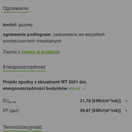
Ogrzewanie
kocioł:
gazowy
ogrzewanie podłogowe:
zastosowano we wszystkich
pomieszczeniach mieszkalnych
Zapytaj o
zmiany w projekcie
Energooszczędność
Projekt zgodny z aktualnymi WT 2021 dot.
energooszczędności budynków
więcej >>
EU
21,78 [kWh/(m²*rok)]
co+w
EP (gaz)
59,87 [kWh/(m²*rok)]
Termoizolacyjność