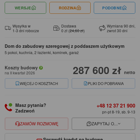
WERSJE
RODZINA
PODOBNE
Wysyłka w
Dostawa
Wymiana 90 dni,
1-3 dni robocze
0 zł (
24,60 zł
)
zwrot 30 dni
Dom do zabudowy szeregowej z poddaszem użytkowym
5 pokoi, kuchnia, 2 łazienki, kominek, garaż
287 600 zł
Koszty budowy
netto
na II kwartał 2026
WIĘCEJ O KOSZTACH
PLIKI DO POBRANIA
+48 12 37 21 900
Masz pytania?
Zadzwoń
pn-pt 8-19, sb. 9-13
ZAMÓW ROZMOWĘ
ZAPYTAJ O...
Sprawdź kredyt na budowę