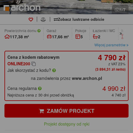
1/7
Zobacz lustrzane odbicie
Powierzchnia domu
Garaż
pokoje
łazienki i WC
Min. w
117,38 m²
17,66 m²
5
2
8,1
Więcej parametrów
4 790 zł
Cena z kodem rabatowym
ONLINE200
z VAT 23%
(3 894,31 zł netto)
Jak skorzystać z kodu?
na zamówienia przez
www.archon.pl
4 990 zł
Cena regularna
Najniższa cena z 30 dni przed obniżką
4 740 zł
ZAMÓW PROJEKT
Projekt dostępny od ręki