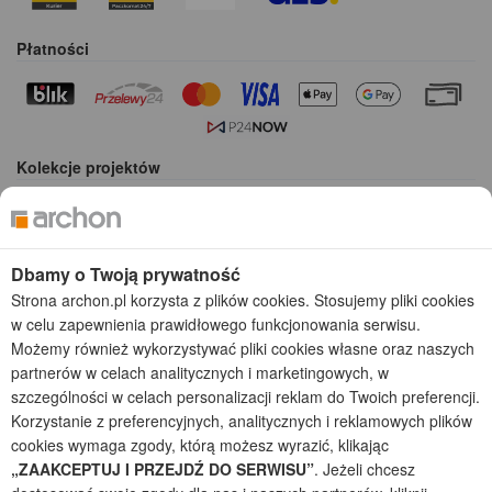
Płatności
Kolekcje projektów
Gotowe projekty domów
Projekty domów tanich w budowie
Projekty domów szeregowych
Dbamy o Twoją prywatność
Projekty małych domów (do 150 m2)
Strona archon.pl korzysta z plików cookies. Stosujemy pliki cookies
Projekty domów wielorodzinnych
w celu zapewnienia prawidłowego funkcjonowania serwisu.
Projekty domów bliźniaczych
Możemy również wykorzystywać pliki cookies własne oraz naszych
Projekty domów nowoczesnych
partnerów w celach analitycznych i marketingowych, w
Projekty domów parterowych
szczególności w celach personalizacji reklam do Twoich preferencji.
Korzystanie z preferencyjnych, analitycznych i reklamowych plików
2026 © ARCHON+ Biuro Projektów - Tradycyjne i nowoczesne gotowe
cookies wymaga zgody, którą możesz wyrazić, klikając
projekty domów - autorska pracownia architektoniczna założona w 1990r.
przez arch. Barbarę Mendel
„ZAAKCEPTUJ I PRZEJDŹ DO SERWISU”
. Jeżeli chcesz
Z uwagi na ciągłe doskonalenie procesu powstawania projektów (zgodnie z