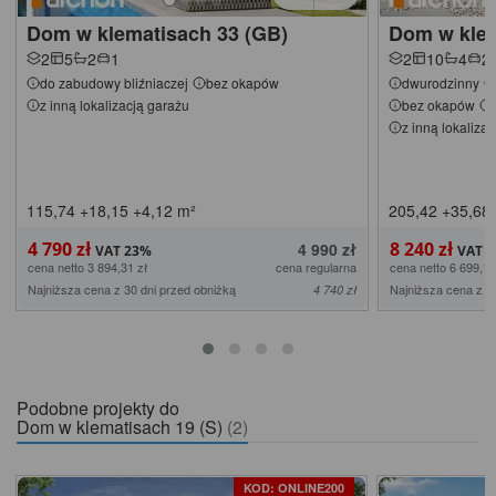
Dom w klematisach 33 (GB)
Dom w klem
2
5
2
1
2
10
4
2
do zabudowy bliźniaczej
bez okapów
dwurodzinny
z inną lokalizacją garażu
bez okapów
z inną lokaliza
115,74
+18,15
+4,12
m²
205,42
+35,68
4 790 zł
8 240 zł
4 990 zł
cena netto 3 894,31 zł
cena regularna
cena netto 6 699,19
Najniższa cena z 30 dni przed obniżką
Najniższa cena z 3
4 740 zł
Podobne projekty do
Dom w klematisach 19 (S)
(2)
KOD: ONLINE200