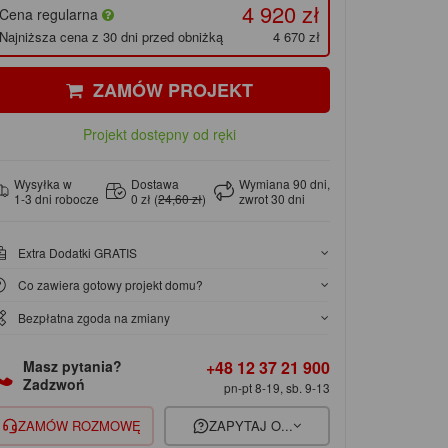
4 920 zł
Cena regularna
Najniższa cena z 30 dni przed obniżką
4 670 zł
ZAMÓW PROJEKT
Projekt dostępny od ręki
Wysyłka w
Dostawa
Wymiana 90 dni,
1-3 dni robocze
0 zł (
24,60 zł
)
zwrot 30 dni
Extra Dodatki GRATIS
Co zawiera gotowy projekt domu?
Bezpłatna zgoda na zmiany
+48 12 37 21 900
Masz pytania?
Zadzwoń
pn-pt 8-19, sb. 9-13
ZAMÓW ROZMOWĘ
ZAPYTAJ O...