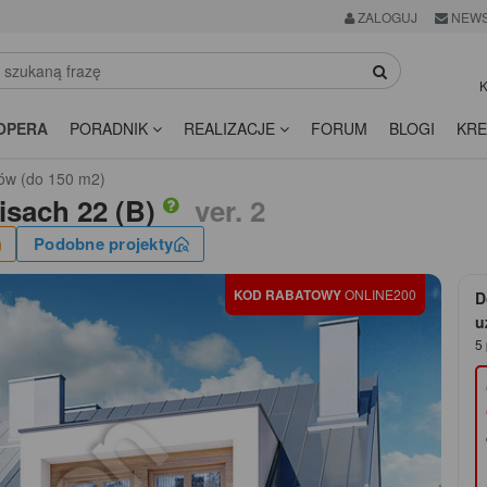
ZALOGUJ
NEWS
K
OPERA
PORADNIK
REALIZACJE
FORUM
BLOGI
KRE
ów (do 150 m2)
isach 22 (B)
ver. 2
Podobne projekty
KOD RABATOWY
ONLINE200
D
u
5 