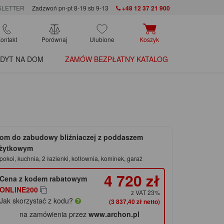
LETTER
Zadzwoń pn-pt 8-19 sb 9-13
+48 12 37 21 900
ontakt
Porównaj
Ulubione
Koszyk
DYT NA DOM
ZAMÓW BEZPŁATNY KATALOG
om do zabudowy bliźniaczej z poddaszem
żytkowym
pokoi, kuchnia, 2 łazienki, kotłownia, kominek, garaż
4 720 zł
Cena z kodem rabatowym
ONLINE200
z VAT 23%
Jak skorzystać z kodu?
(3 837,40 zł netto)
na zamówienia przez
www.archon.pl