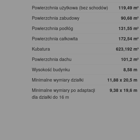
Powierzchnia użytkowa (bez schodów)
119,49
m²
Powierzchnia zabudowy
90,68
m²
Powierzchnia podłóg
131,55
m²
Powierzchnia całkowita
172,54
m²
Kubatura
623,192
m³
Powierzchnia dachu
101,2
m²
Wysokość budynku
8,58
m
Minimalne wymiary działki
11,88 x 20,5
m
Minimalne wymiary po adaptacji
9,38 x 19,6
m
dla działki do 16 m