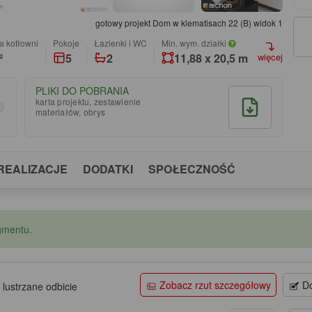
gotowy projekt Dom w klematisach 22 (B) widok 1
a kotłowni
pokoje
łazienki i WC
Min. wym. działki
²
5
2
11,88 x 20,5 m
więcej
PLIKI DO POBRANIA
karta projektu, zestawienie
materiałów, obrys
REALIZACJE
DODATKI
SPOŁECZNOŚĆ
gmentu.
Zobacz rzut szczegółowy
Do
 lustrzane odbicie