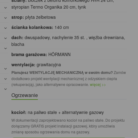
ściany:
bloczek z betonu komórkowego H+H 24 cm,
styropian Termo Organika 20 cm, tynk
strop:
płyta żelbetowa
ścianka kolankowa:
140 cm
dach:
dwuspadowy, nachylenie 35 st. , więźba drewniana,
blacha
brama garażowa:
HÖRMANN
wentylacja:
grawitacyjna
Planujesz WENTYLACJĘ MECHANICZNĄ w swoim domu?
Zamów
dodatkowo projekt wentylacji mechanicznej z odzyskiem ciepła
(rekuperacją), jako alternatywne opracowanie.
więcej >>
Ogrzewanie
kocioł:
na paliwo stałe + alternatywnie gazowy
W dokumentacji zaprojektowano kocioł na paliwo stałe. Do projektu
dołączamy GRATIS projekt instalacji gazowej, który umożliwia
zmianę sposobu ogrzewania domu na gazowy.