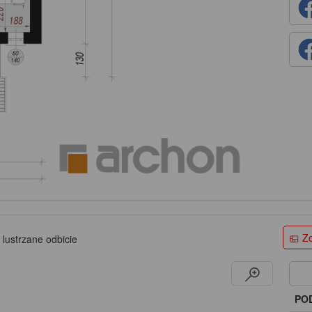
Zo
 lustrzane odbicie
PO