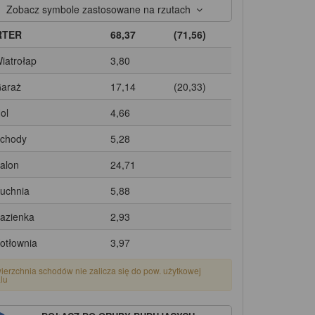
Zobacz symbole zastosowane na rzutach
RTER
68,37
(71,56)
Wiatrołap
3,80
Garaż
17,14
(20,33)
ol
4,66
Schody
5,28
Salon
24,71
Kuchnia
5,88
Łazienka
2,93
Kotłownia
3,97
ierzchnia schodów nie zalicza się do pow. użytkowej
alu