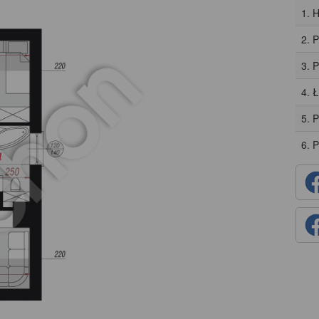
1. H
2. 
3. 
4. 
5. 
6. 