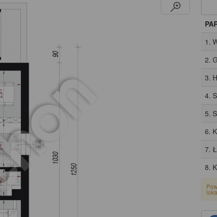
PA
1. 
2. 
3. H
4. 
5. 
6. 
7. 
8. 
Pow
lok