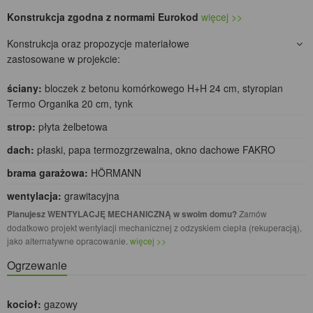
Konstrukcja zgodna z normami Eurokod
więcej >>
Konstrukcja oraz propozycje materiałowe
zastosowane w projekcie:
ściany:
bloczek z betonu komórkowego H+H 24 cm, styropian
Termo Organika 20 cm, tynk
strop:
płyta żelbetowa
dach:
płaski, papa termozgrzewalna, okno dachowe FAKRO
brama garażowa:
HÖRMANN
wentylacja:
grawitacyjna
Planujesz WENTYLACJĘ MECHANICZNĄ w swoim domu?
Zamów
dodatkowo projekt wentylacji mechanicznej z odzyskiem ciepła (rekuperacją),
jako alternatywne opracowanie.
więcej >>
Ogrzewanie
kocioł:
gazowy