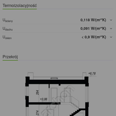
Termoizolacyjność
U
0,118 W/(m²*K)
ściany
U
0,091 W/(m²*K)
dachu
U
< 0,9 W/(m²*K)
okien
Przekrój