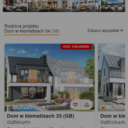
Rodzina projektu
Dom w klematisach 34
(58)
Zobacz wszystkie
KOD: ONLINE200
Dom w klematisach 33 (GB)
Dom w klem
2
5
2
1
2
10
4
2