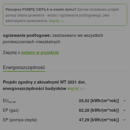
Planujesz POMPĘ CIEPŁA w swoim domu?
Zamów dodatkowo projekt
pompy ciepła (powietrze - woda) i ogrzewania podłogowego, jako
alternatywne opracowanie.
więcej >>
ogrzewanie podłogowe:
zastosowano we wszystkich
pomieszczeniach mieszkalnych
Zapytaj o
zmiany w projekcie
Energooszczędność
Projekt zgodny z aktualnymi WT 2021 dot.
energooszczędności budynków
więcej >>
EU
25,52 [kWh/(m²*rok)]
co+w
EP (gaz)
62,28 [kWh/(m²*rok)]
EP (pompa ciepła)
47,29 [kWh/(m²*rok)]