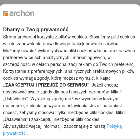
Gotowe projekty domów
Projekty domów tanich w budowie
Projekty domów szeregowych
Projekty małych domów (do 150 m2)
Dbamy o Twoją prywatność
Projekty domów wielorodzinnych
Strona archon.pl korzysta z plików cookies. Stosujemy pliki cookies
Projekty domów bliźniaczych
w celu zapewnienia prawidłowego funkcjonowania serwisu.
Projekty domów nowoczesnych
Możemy również wykorzystywać pliki cookies własne oraz naszych
Projekty domów parterowych
partnerów w celach analitycznych i marketingowych, w
szczególności w celach personalizacji reklam do Twoich preferencji.
2026 © ARCHON+ Biuro Projektów - Tradycyjne i nowoczesne gotowe
Korzystanie z preferencyjnych, analitycznych i reklamowych plików
projekty domów - autorska pracownia architektoniczna założona w 1990r.
cookies wymaga zgody, którą możesz wyrazić, klikając
przez arch. Barbarę Mendel
„ZAAKCEPTUJ I PRZEJDŹ DO SERWISU”
. Jeżeli chcesz
Z uwagi na ciągłe doskonalenie procesu powstawania projektów (zgodnie z
dostosować swoje zgody dla nas i naszych partnerów, kliknij
normą ISO 9001), prezentowane na stronie projekty domów mogą
„Ustawienia”. Wyrażoną zgodę możesz wycofać w każdym
nieznacznie różnić się od dokumentacji technicznej.
momencie, zmieniając wybrane ustawienia. Jeżeli natomiast
Informujemy, iż w celu optymalizacji treści dostępnych w naszym sklepie,
chcesz, żebyśmy stosowali tylko niezbędne pliki cookies, kliknij
dostosowania ich do Państwa indywidualnych potrzeb korzystamy z
„Ustawienia” i zaakceptuj niezbędne pliki cookies.
informacji zapisanych za pomocą plików cookies na urządzeniach
końcowych użytkowników. Pliki cookies użytkownik może kontrolować za
Aby uzyskać więcej informacji, zapoznaj się z naszą
Polityką
pomocą ustawień swojej przeglądarki internetowej. Dalsze korzystanie z
prywatności
.
naszego serwisu internetowego, bez zmiany ustawień przeglądarki