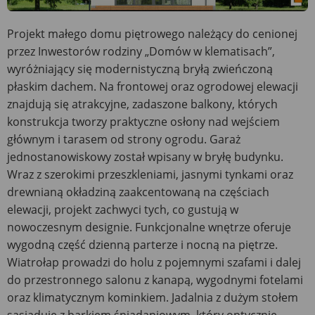
Projekt małego domu piętrowego należący do cenionej
przez Inwestorów rodziny „Domów w klematisach”,
wyróżniający się modernistyczną bryłą zwieńczoną
płaskim dachem. Na frontowej oraz ogrodowej elewacji
znajdują się atrakcyjne, zadaszone balkony, których
konstrukcja tworzy praktyczne osłony nad wejściem
głównym i tarasem od strony ogrodu. Garaż
jednostanowiskowy został wpisany w bryłę budynku.
Wraz z szerokimi przeszkleniami, jasnymi tynkami oraz
drewnianą okładziną zaakcentowaną na częściach
elewacji, projekt zachwyci tych, co gustują w
nowoczesnym designie. Funkcjonalne wnętrze oferuje
wygodną część dzienną parterze i nocną na piętrze.
Wiatrołap prowadzi do holu z pojemnymi szafami i dalej
do przestronnego salonu z kanapą, wygodnymi fotelami
oraz klimatycznym kominkiem. Jadalnia z dużym stołem
sąsiaduje z barkiem śniadaniowym, który optycznie