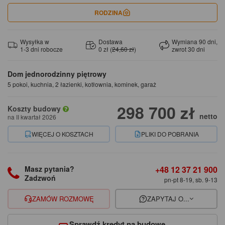
RODZINA
Wysyłka w
Dostawa
Wymiana 90 dni,
1-3 dni robocze
0 zł (
24,60 zł
)
zwrot 30 dni
Dom jednorodzinny piętrowy
5 pokoi, kuchnia, 2 łazienki, kotłownia, kominek, garaż
298 700 zł
Koszty budowy
netto
na II kwartał 2026
WIĘCEJ O KOSZTACH
PLIKI DO POBRANIA
+48 12 37 21 900
Masz pytania?
Zadzwoń
pn-pt 8-19, sb. 9-13
ZAMÓW ROZMOWĘ
ZAPYTAJ O...
Sprawdź kredyt na budowę