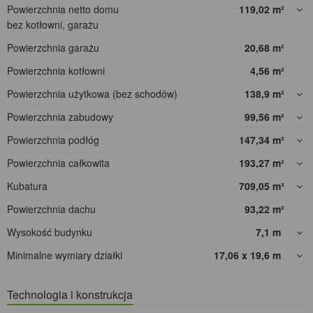
Powierzchnia netto domu
119,02
m²
bez kotłowni, garażu
Powierzchnia garażu
20,68
m²
Powierzchnia kotłowni
4,56
m²
Powierzchnia użytkowa (bez schodów)
138,9
m²
Powierzchnia zabudowy
99,56
m²
Powierzchnia podłóg
147,34
m²
Powierzchnia całkowita
193,27
m²
Kubatura
709,05
m³
Powierzchnia dachu
93,22
m²
Wysokość budynku
7,1
m
Minimalne wymiary działki
17,06 x 19,6
m
Technologia i konstrukcja