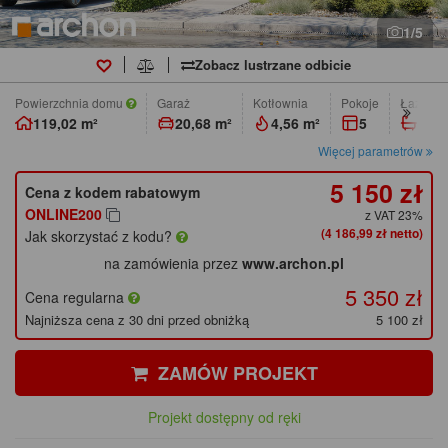
1/5
Zobacz lustrzane odbicie
Powierzchnia domu
Garaż
Kotłownia
pokoje
łazienk
119,02 m²
20,68 m²
4,56 m²
5
2
Więcej parametrów
5 150 zł
Cena z kodem rabatowym
ONLINE200
z VAT 23%
(4 186,99 zł netto)
Jak skorzystać z kodu?
na zamówienia przez
www.archon.pl
5 350 zł
Cena regularna
Najniższa cena z 30 dni przed obniżką
5 100 zł
ZAMÓW PROJEKT
Projekt dostępny od ręki