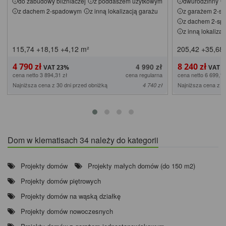
do zabudowy bliźniaczej
z poddaszem użytkowym
dwurodzinny
z dachem 2-spadowym
z inną lokalizacją garażu
z garażem 2-s
z dachem 2-s
z inną lokaliza
115,74
+18,15
+4,12
m²
205,42
+35,68
4 790 zł
8 240 zł
4 990 zł
cena netto 3 894,31 zł
cena regularna
cena netto 6 699,19
Najniższa cena z 30 dni przed obniżką
Najniższa cena z 3
4 740 zł
Dom w klematisach 34 należy do kategorii
Projekty domów
Projekty małych domów (do 150 m2)
Projekty domów piętrowych
Projekty domów na wąską działkę
Projekty domów nowoczesnych