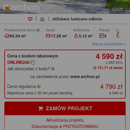
1/7
Zobacz lustrzane odbicie
Powierzchnia domu
Garaż
Kotłownia
pokoje
łazienk
94,34 m²
17,26 m²
3,12 m²
5
2
Więcej parametrów
4 590 zł
Cena z kodem rabatowym
ONLINE200
z VAT 23%
(3 731,71 zł netto)
Jak skorzystać z kodu?
na zamówienia przez
www.archon.pl
4 790 zł
Cena regularna
Najniższa cena z 30 dni przed obniżką
4 540 zł
ZAMÓW PROJEKT
Aktualizacja projektu
Dokumentacja w PRZYGOTOWANIU