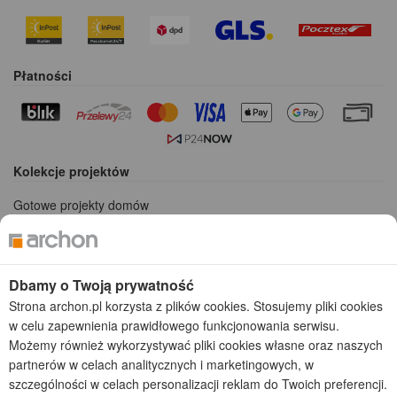
Płatności
Kolekcje projektów
Gotowe projekty domów
Projekty domów tanich w budowie
Projekty domów szeregowych
Projekty małych domów (do 150 m2)
Projekty domów wielorodzinnych
Dbamy o Twoją prywatność
Projekty domów bliźniaczych
Strona archon.pl korzysta z plików cookies. Stosujemy pliki cookies
Projekty domów nowoczesnych
w celu zapewnienia prawidłowego funkcjonowania serwisu.
Projekty domów parterowych
Możemy również wykorzystywać pliki cookies własne oraz naszych
partnerów w celach analitycznych i marketingowych, w
2026 © ARCHON+ Biuro Projektów - Tradycyjne i nowoczesne gotowe
szczególności w celach personalizacji reklam do Twoich preferencji.
projekty domów - autorska pracownia architektoniczna założona w 1990r.