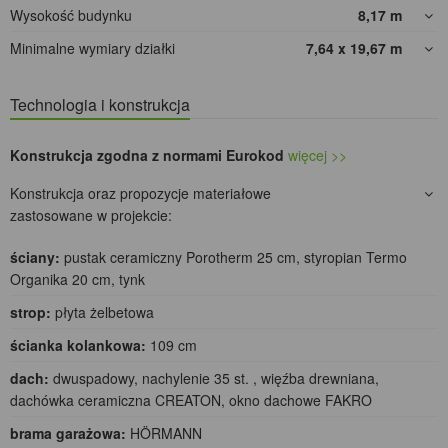
Wysokość budynku
8,17
m
Minimalne wymiary działki
7,64 x 19,67
m
Technologia i konstrukcja
Konstrukcja zgodna z normami Eurokod
więcej >>
Konstrukcja oraz propozycje materiałowe
zastosowane w projekcie:
ściany:
pustak ceramiczny Porotherm 25 cm, styropian Termo
Organika 20 cm, tynk
strop:
płyta żelbetowa
ścianka kolankowa:
109 cm
dach:
dwuspadowy, nachylenie 35 st. , więźba drewniana,
dachówka ceramiczna CREATON, okno dachowe FAKRO
brama garażowa:
HÖRMANN