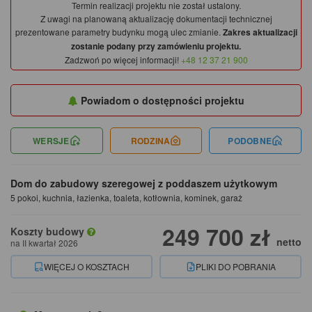
Termin realizacji projektu nie został ustalony.
Z uwagi na planowaną aktualizację dokumentacji technicznej
prezentowane parametry budynku mogą ulec zmianie.
Zakres aktualizacji
zostanie podany przy zamówieniu projektu.
Zadzwoń po więcej informacji!
+48 12 37 21 900
Powiadom o dostępności projektu
WERSJE
RODZINA
PODOBNE
Dom do zabudowy szeregowej z poddaszem użytkowym
5 pokoi, kuchnia, łazienka, toaleta, kotłownia, kominek, garaż
249 700 zł
Koszty budowy
netto
na II kwartał 2026
WIĘCEJ O KOSZTACH
PLIKI DO POBRANIA