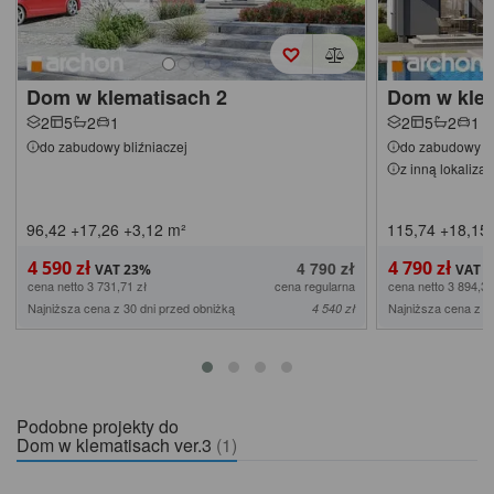
Dom w klematisach 2
Dom w klem
2
5
2
1
2
5
2
1
do zabudowy bliźniaczej
do zabudowy bl
z inną lokaliza
96,42
+17,26
+3,12
m²
115,74
+18,15
4 590 zł
4 790 zł
4 790 zł
cena netto 3 731,71 zł
cena regularna
cena netto 3 894,31
Najniższa cena z 30 dni przed obniżką
Najniższa cena z 3
4 540 zł
Podobne projekty do
Dom w klematisach ver.3
(1)