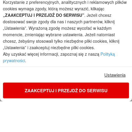
Korzystanie z preferencyjnych, analitycznych i reklamowych plików
przez arch. Barbarę Mendel
cookies wymaga zgody, którą możesz wyrazić, klikając
Z uwagi na ciągłe doskonalenie procesu powstawania projektów (zgodnie z
„ZAAKCEPTUJ I PRZEJDŹ DO SERWISU”
. Jeżeli chcesz
normą ISO 9001), prezentowane na stronie projekty domów mogą
dostosować swoje zgody dla nas i naszych partnerów, kliknij
nieznacznie różnić się od dokumentacji technicznej.
„Ustawienia”. Wyrażoną zgodę możesz wycofać w każdym
Informujemy, iż w celu optymalizacji treści dostępnych w naszym sklepie,
momencie, zmieniając wybrane ustawienia. Jeżeli natomiast
dostosowania ich do Państwa indywidualnych potrzeb korzystamy z
chcesz, żebyśmy stosowali tylko niezbędne pliki cookies, kliknij
informacji zapisanych za pomocą plików cookies na urządzeniach
„Ustawienia” i zaakceptuj niezbędne pliki cookies.
końcowych użytkowników. Pliki cookies użytkownik może kontrolować za
pomocą ustawień swojej przeglądarki internetowej. Dalsze korzystanie z
Aby uzyskać więcej informacji, zapoznaj się z naszą
Polityką
naszego serwisu internetowego, bez zmiany ustawień przeglądarki
prywatności
.
internetowej oznacza, iż użytkownik akceptuje stosowanie plików cookies.
Więcej informacji zawartych jest w polityce prywatności.
Ustawienia
Polityka prywatności
Regulamin sklepu internetowego
Reklamacje
Jak zmienić ustawienia cookies
ZAAKCEPTUJ I PRZEJDŹ DO SERWISU
KONTAKT
ZAMÓW PROJEKT