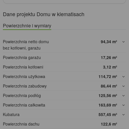
Dane projektu Domu w klematisach
Powierzchnie i wymiary
Powierzchnia netto domu
94,34
m²
bez kotłowni, garażu
Powierzchnia garażu
17,26
m²
Powierzchnia kotłowni
3,12
m²
Powierzchnia użytkowa
114,72
m²
Powierzchnia zabudowy
86,44
m²
Powierzchnia podłóg
125,56
m²
Powierzchnia całkowita
163,69
m²
Kubatura
557,45
m³
Powierzchnia dachu
122,6
m²