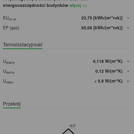
energooszczędności budynków
więcej >>
EU
23,75 [kWh/(m²*rok)]
co+w
EP (gaz)
65,06 [kWh/(m²*rok)]
Termoizolacyjność
U
0,118 W/(m²*K)
ściany
U
0,12 W/(m²*K)
dachu
U
< 0,9 W/(m²*K)
okien
Przekrój