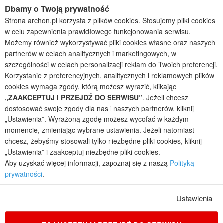
Dbamy o Twoją prywatność
Projekty domów parterowych
Strona archon.pl korzysta z plików cookies. Stosujemy pliki cookies
w celu zapewnienia prawidłowego funkcjonowania serwisu.
2026 © ARCHON+ Biuro Projektów - Tradycyjne i nowoczesne gotowe
projekty domów - autorska pracownia architektoniczna założona w 1990r.
Możemy również wykorzystywać pliki cookies własne oraz naszych
przez arch. Barbarę Mendel
partnerów w celach analitycznych i marketingowych, w
Z uwagi na ciągłe doskonalenie procesu powstawania projektów (zgodnie z
szczególności w celach personalizacji reklam do Twoich preferencji.
normą ISO 9001), prezentowane na stronie projekty domów mogą
Korzystanie z preferencyjnych, analitycznych i reklamowych plików
nieznacznie różnić się od dokumentacji technicznej.
cookies wymaga zgody, którą możesz wyrazić, klikając
Informujemy, iż w celu optymalizacji treści dostępnych w naszym sklepie,
„ZAAKCEPTUJ I PRZEJDŹ DO SERWISU”
. Jeżeli chcesz
dostosowania ich do Państwa indywidualnych potrzeb korzystamy z
dostosować swoje zgody dla nas i naszych partnerów, kliknij
informacji zapisanych za pomocą plików cookies na urządzeniach
„Ustawienia”. Wyrażoną zgodę możesz wycofać w każdym
końcowych użytkowników. Pliki cookies użytkownik może kontrolować za
momencie, zmieniając wybrane ustawienia. Jeżeli natomiast
pomocą ustawień swojej przeglądarki internetowej. Dalsze korzystanie z
chcesz, żebyśmy stosowali tylko niezbędne pliki cookies, kliknij
naszego serwisu internetowego, bez zmiany ustawień przeglądarki
internetowej oznacza, iż użytkownik akceptuje stosowanie plików cookies.
„Ustawienia” i zaakceptuj niezbędne pliki cookies.
Więcej informacji zawartych jest w polityce prywatności.
Aby uzyskać więcej informacji, zapoznaj się z naszą
Polityką
prywatności
.
Polityka prywatności
Regulamin sklepu internetowego
Reklamacje
Jak zmienić ustawienia cookies
Ustawienia