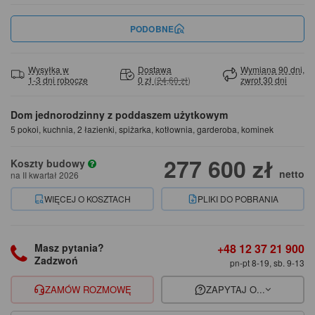
PODOBNE
Wysyłka w
Dostawa
Wymiana 90 dni,
1-3 dni robocze
0 zł
(
24,60 zł
)
zwrot 30 dni
Dom jednorodzinny z poddaszem użytkowym
5 pokoi, kuchnia, 2 łazienki, spiżarka, kotłownia, garderoba, kominek
277 600 zł
Koszty budowy
netto
na II kwartał 2026
WIĘCEJ O KOSZTACH
PLIKI DO POBRANIA
+48 12 37 21 900
Masz pytania?
Zadzwoń
pn-pt 8-19, sb. 9-13
ZAMÓW ROZMOWĘ
ZAPYTAJ O...