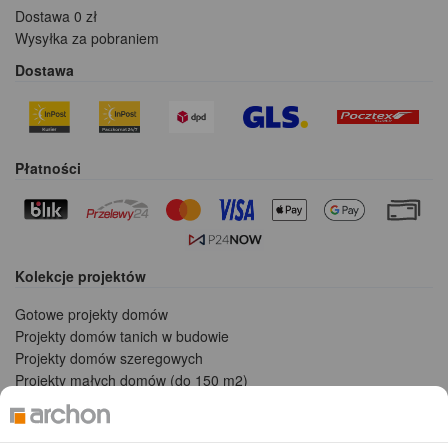
Dostawa 0 zł
Wysyłka za pobraniem
Dostawa
Płatności
Kolekcje projektów
Gotowe projekty domów
Projekty domów tanich w budowie
Projekty domów szeregowych
Projekty małych domów (do 150 m2)
Projekty domów wielorodzinnych
Projekty domów bliźniaczych
Projekty domów nowoczesnych