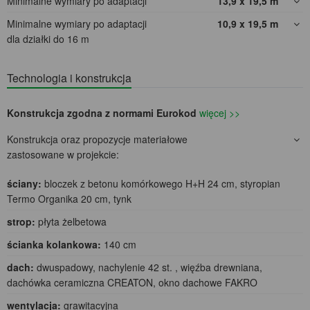
Minimalne wymiary po adaptacji
13,9 x 19,5
m
Minimalne wymiary po adaptacji
10,9 x 19,5
m
dla działki do 16 m
Technologia i konstrukcja
Konstrukcja zgodna z normami Eurokod
więcej >>
Konstrukcja oraz propozycje materiałowe
zastosowane w projekcie:
ściany:
bloczek z betonu komórkowego H+H 24 cm, styropian
Termo Organika 20 cm, tynk
strop:
płyta żelbetowa
ścianka kolankowa:
140 cm
dach:
dwuspadowy, nachylenie 42 st. , więźba drewniana,
dachówka ceramiczna CREATON, okno dachowe FAKRO
wentylacja:
grawitacyjna