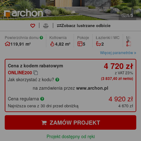
1/5
Zobacz lustrzane odbicie
Powierzchnia domu
Kotłownia
pokoje
łazienki i WC
Min. wym
119,91 m²
4,82 m²
5
2
15,9
Więcej parametrów
4 720 zł
Cena z kodem rabatowym
ONLINE200
z VAT 23%
(3 837,40 zł netto)
Jak skorzystać z kodu?
na zamówienia przez
www.archon.pl
4 920 zł
Cena regularna
Najniższa cena z 30 dni przed obniżką
4 670 zł
ZAMÓW PROJEKT
Projekt dostępny od ręki