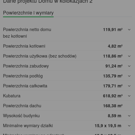
Dane projektu Domu w kolokazjach 2
Powierzchnie i wymiary
Powierzchnia netto domu
119,91
m²
bez kotłowni
Powierzchnia kotłowni
4,82
m²
Powierzchnia użytkowa (bez schodów)
118,86
m²
Powierzchnia zabudowy
91,24
m²
Powierzchnia podłóg
135,79
m²
Powierzchnia całkowita
179,71
m²
Kubatura
618,92
m³
Powierzchnia dachu
168,38
m²
Wysokość budynku
8,59
m
Minimalne wymiary działki
15,9 x 19,5
m