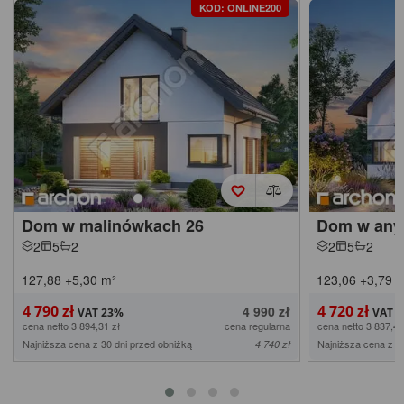
KOD: ONLINE200
Dom w malinówkach 26
Dom w any
2
5
2
2
5
2
127,88
+5,30
m²
123,06
+3,79
m
4 790 zł
4 720 zł
4 990 zł
cena netto 3 894,31 zł
cena regularna
cena netto 3 837,40
Najniższa cena z 30 dni przed obniżką
Najniższa cena z 3
4 740 zł