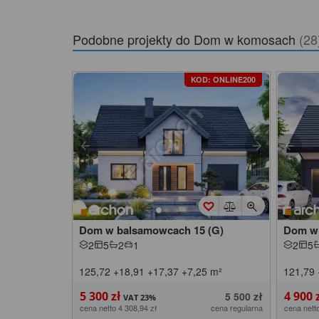
Podobne projekty do
Dom w komosach
(28
KOD: ONLINE200
Dom w balsamowcach 15 (G)
Dom w 
2
5
2
1
2
5
125,72
+18,91
+17,37
+7,25
m²
121,79
5 300 zł
4 900 
5 500 zł
cena netto 4 308,94 zł
cena regularna
cena nett