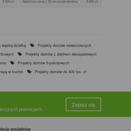
Najniższa cena z 30 dni przed obniżką
Najniższa cena z
5 600 zł
5 850 zł
 wąską działkę
Projekty domów nowoczesnych
ytkowym
Projekty domów z dachem dwuspadowym
eniu
Projekty domów 5-pokojowych
yspą w kuchni
Projekty domów do 400 tys. zł
Zapisz się
rakcyjnych promocjach.
ekcje projektów