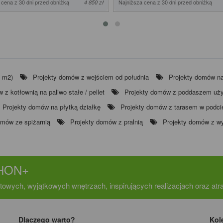
 cena z 30 dni przed obniżką
Najniższa cena z 30 dni przed obniżką
4 850 zł
0 m2)
Projekty domów z wejściem od południa
Projekty domów na
 z kotłownią na paliwo stałe / pellet
Projekty domów z poddaszem uż
Projekty domów na płytką działkę
Projekty domów z tarasem w podci
omów ze spiżarnią
Projekty domów z pralnią
Projekty domów z w
CHON+
towych, wyjątkowych wnętrzach, inspirujących realizacjach oraz at
Dlaczego warto?
Kol