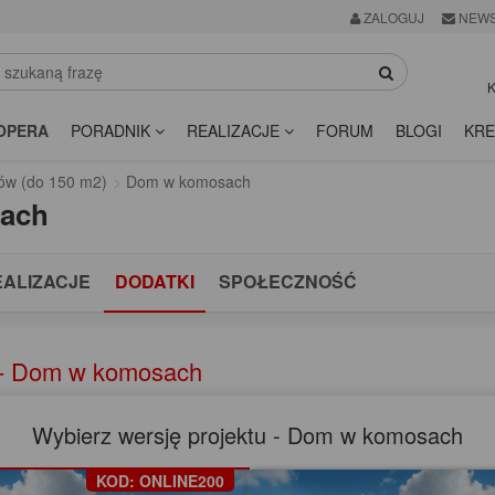
ZALOGUJ
NEWS
K
OPERA
PORADNIK
REALIZACJE
FORUM
BLOGI
KRE
ów (do 150 m2)
Dom w komosach
ach
EALIZACJE
DODATKI
SPOŁECZNOŚĆ
 - Dom w komosach
Wybierz wersję projektu - Dom w komosach
KOD: ONLINE200