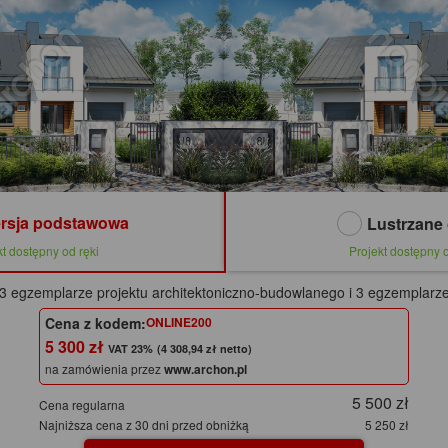
rsja podstawowa
Lustrzane 
kt dostępny od ręki
Projekt dostępny o
3 egzemplarze projektu architektoniczno-budowlanego i 3 egzemplarze
Cena z kodem:
ONLINE200
5 300 zł
(4 308,94 zł netto)
na zamówienia przez
www.archon.pl
5 500 zł
Cena regularna
Najniższa cena z 30 dni przed obniżką
5 250 zł