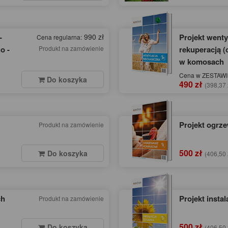
-
990 zł
Projekt wenty
Cena regularna:
o -
Produkt na zamówienie
rekuperacją (
w komosach
Cena w ZESTAWIE
Do koszyka
490 zł
(398,37 
Projekt ogrz
Produkt na zamówienie
500 zł
Do koszyka
(406,50 
ch
Projekt instal
Produkt na zamówienie
500 zł
Do koszyka
(406,50 