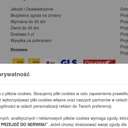
Jakość i Doświadczenie
Got
Bezpłatna zgoda na zmiany
Pro
Wymiana do 90 dni
Pro
Zwrot do 30 dni
Pro
Dostawa 0 zł
Pro
Wysyłka za pobraniem
Proj
Pro
Dostawa
Pro
prywatność
Płatności
a z plików cookies. Stosujemy pliki cookies w celu zapewnienia prawid
wykorzystywać pliki cookies własne oraz naszych partnerów w celach 
ólności w celach personalizacji reklam do Twoich preferencji.
jnych, analitycznych i reklamowych plików cookies wymaga zgody, któr
 PRZEJDŹ DO SERWISU”
. Jeżeli chcesz dostosować swoje zgody dla 