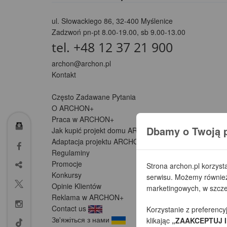
ul. Słowackiego 86
,
32-400 Myślenice
Zadzwoń pn-pt 8.00-19.00, sb 9.00-13.00
tel. +48 12 37 21 900
archon@archon.pl
Kontakt
Często Zadawane Pytania
O ARCHON+
Praca w ARCHON+
Dbamy o Twoją 
Jak kupić projekt domu ARCHON+
Adaptacja projektu ARCHON+ (Partnerzy)
Regulaminy
Promocje
Strona archon.pl korzyst
Konkursy
serwisu. Możemy również 
Opinie Klientów
marketingowych, w szczeg
Reklama w ARCHON+
Contact us
Korzystanie z preferency
Зв'яжіться з нами
klikając
„ZAAKCEPTUJ I