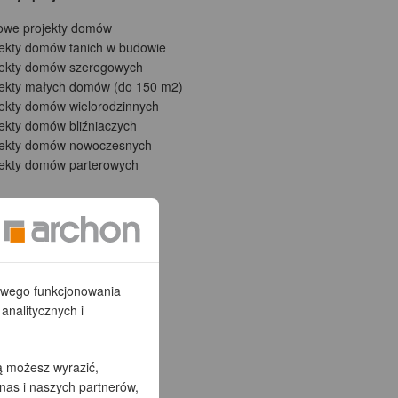
owe projekty domów
jekty domów tanich w budowie
jekty domów szeregowych
jekty małych domów (do 150 m2)
jekty domów wielorodzinnych
ekty domów bliźniaczych
jekty domów nowoczesnych
jekty domów parterowych
łowego funkcjonowania
analitycznych i
ą możesz wyrazić,
nas i naszych partnerów,