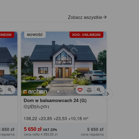
Zobacz wszystkie
INE200
NOWOŚĆ
KOD: ONLINE200
Dom w balsamowcach 24 (G)
Dom w bals
2
5
2
1
2
5
2
1
138,22
+23,85
+23,53
+10,18
m²
126,11
+22,
5 650 zł
5 300 zł
5 850 zł
5 850 zł
 regularna
cena netto 4 593,50 zł
cena regularna
cena netto 4 308,