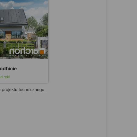
odbicie
d ręki
 projektu technicznego.