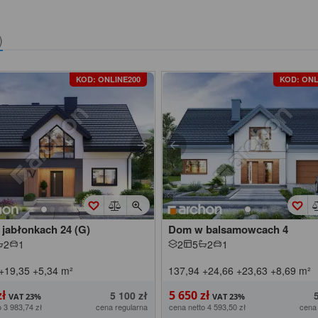
)
KOD: ONLINE200
KOD: ONL
jabłonkach 24 (G)
Dom w balsamowcach 4
2
1
2
5
2
1
+19,35
+5,34
m²
137,94
+24,66
+23,63
+8,69
m²
zł
5 650 zł
5 100 zł
o 3 983,74 zł
cena regularna
cena netto 4 593,50 zł
cena