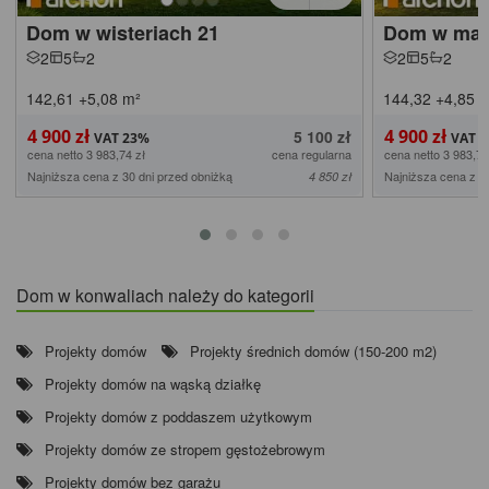
Dom w wisteriach 21
Dom w mal
2
5
2
2
5
2
142,61
+5,08
m²
144,32
+4,85
m
4 900 zł
4 900 zł
5 100 zł
cena netto 3 983,74 zł
cena regularna
cena netto 3 983,74
Najniższa cena z 30 dni przed obniżką
Najniższa cena z 3
4 850 zł
Dom w konwaliach należy do kategorii
Projekty domów
Projekty średnich domów (150-200 m2)
Projekty domów na wąską działkę
Projekty domów z poddaszem użytkowym
Projekty domów ze stropem gęstożebrowym
Projekty domów bez garażu