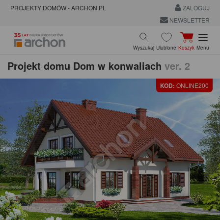
PROJEKTY DOMÓW - ARCHON.PL
ZALOGUJ
NEWSLETTER
Wyszukaj
Ulubione
Koszyk
Menu
Projekt domu
Dom w konwaliach
ver. 2
KOD:
ONLINE200