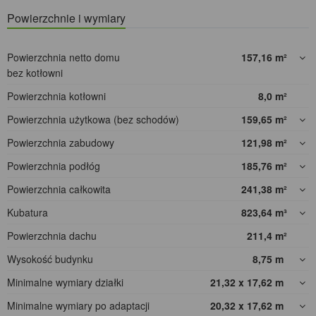
Powierzchnie i wymiary
Powierzchnia netto domu
157,16
m²
bez kotłowni
Powierzchnia kotłowni
8,0
m²
Powierzchnia użytkowa (bez schodów)
159,65
m²
Powierzchnia zabudowy
121,98
m²
Powierzchnia podłóg
185,76
m²
Powierzchnia całkowita
241,38
m²
Kubatura
823,64
m³
Powierzchnia dachu
211,4
m²
Wysokość budynku
8,75
m
Minimalne wymiary działki
21,32 x 17,62
m
Minimalne wymiary po adaptacji
20,32 x 17,62
m