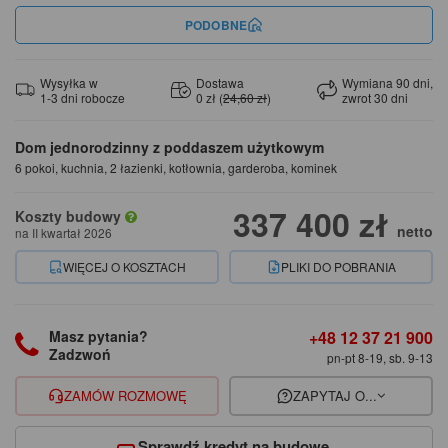
PODOBNE
Wysyłka w
Dostawa
Wymiana 90 dni,
1-3 dni robocze
0 zł (
24,60 zł
)
zwrot 30 dni
Dom jednorodzinny z poddaszem użytkowym
6 pokoi, kuchnia, 2 łazienki, kotłownia, garderoba, kominek
337 400 zł
Koszty budowy
netto
na II kwartał 2026
WIĘCEJ O KOSZTACH
PLIKI DO POBRANIA
+48 12 37 21 900
Masz pytania?
Zadzwoń
pn-pt 8-19, sb. 9-13
ZAMÓW ROZMOWĘ
ZAPYTAJ O...
Sprawdź kredyt na budowę