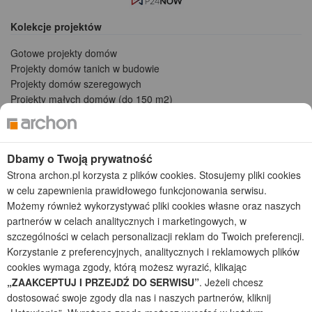
Kolekcje projektów
Gotowe projekty domów
Projekty domów tanich w budowie
Projekty domów szeregowych
Projekty małych domów (do 150 m2)
Projekty domów wielorodzinnych
Projekty domów bliźniaczych
Projekty domów nowoczesnych
Dbamy o Twoją prywatność
Projekty domów parterowych
Strona archon.pl korzysta z plików cookies. Stosujemy pliki cookies
w celu zapewnienia prawidłowego funkcjonowania serwisu.
2026 © ARCHON+ Biuro Projektów - Tradycyjne i nowoczesne gotowe
projekty domów - autorska pracownia architektoniczna założona w 1990r.
Możemy również wykorzystywać pliki cookies własne oraz naszych
przez arch. Barbarę Mendel
partnerów w celach analitycznych i marketingowych, w
Z uwagi na ciągłe doskonalenie procesu powstawania projektów (zgodnie z
szczególności w celach personalizacji reklam do Twoich preferencji.
normą ISO 9001), prezentowane na stronie projekty domów mogą
Korzystanie z preferencyjnych, analitycznych i reklamowych plików
nieznacznie różnić się od dokumentacji technicznej.
cookies wymaga zgody, którą możesz wyrazić, klikając
Informujemy, iż w celu optymalizacji treści dostępnych w naszym sklepie,
„ZAAKCEPTUJ I PRZEJDŹ DO SERWISU”
. Jeżeli chcesz
dostosowania ich do Państwa indywidualnych potrzeb korzystamy z
dostosować swoje zgody dla nas i naszych partnerów, kliknij
informacji zapisanych za pomocą plików cookies na urządzeniach