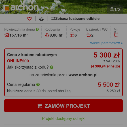
1/5
Zobacz lustrzane odbicie
Powierzchnia domu
Kotłownia
pokoje
łazienki i WC
Min. wym
157,16 m²
8,00 m²
6
2
21,3
Więcej parametrów
5 300 zł
Cena z kodem rabatowym
ONLINE200
z VAT 23%
(4 308,94 zł netto)
Jak skorzystać z kodu?
na zamówienia przez
www.archon.pl
5 500 zł
Cena regularna
Najniższa cena z 30 dni przed obniżką
5 250 zł
ZAMÓW PROJEKT
Projekt dostępny od ręki