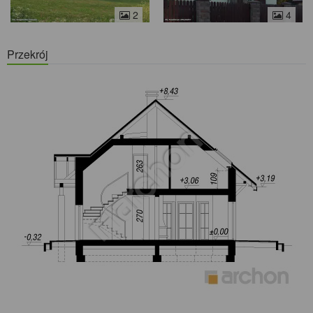
2
4
Przekrój