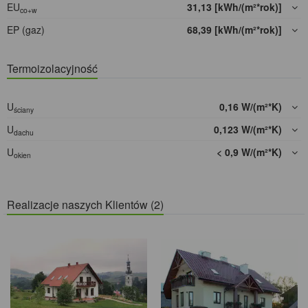
EU
31,13 [kWh/(m²*rok)]
co+w
EP (gaz)
68,39 [kWh/(m²*rok)]
Termoizolacyjność
U
0,16 W/(m²*K)
ściany
U
0,123 W/(m²*K)
dachu
U
< 0,9 W/(m²*K)
okien
Realizacje naszych Klientów (2)