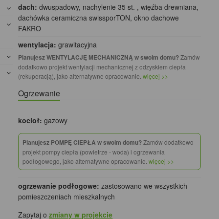
dach:
dwuspadowy, nachylenie 35 st. , więźba drewniana,
dachówka ceramiczna swissporTON, okno dachowe
FAKRO
wentylacja:
grawitacyjna
Planujesz WENTYLACJĘ MECHANICZNĄ w swoim domu?
Zamów
dodatkowo projekt wentylacji mechanicznej z odzyskiem ciepła
(rekuperacją), jako alternatywne opracowanie.
więcej >>
Ogrzewanie
kocioł:
gazowy
Planujesz POMPĘ CIEPŁA w swoim domu?
Zamów dodatkowo
projekt pompy ciepła (powietrze - woda) i ogrzewania
podłogowego, jako alternatywne opracowanie.
więcej >>
ogrzewanie podłogowe:
zastosowano we wszystkich
pomieszczeniach mieszkalnych
Zapytaj o
zmiany w projekcie