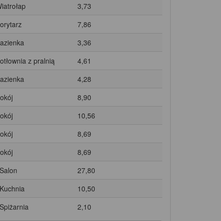
Wiatrołap
3,73
Korytarz
7,86
Łazienka
3,36
Kotłownia z pralnią
4,61
Łazienka
4,28
Pokój
8,90
Pokój
10,56
Pokój
8,69
Pokój
8,69
 Salon
27,80
 Kuchnia
10,50
 Spiżarnia
2,10