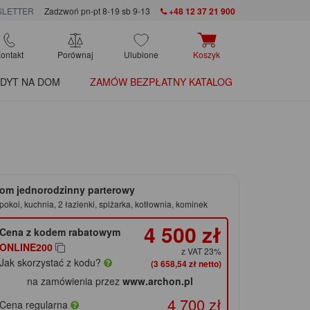
LETTER
Zadzwoń pn-pt 8-19 sb 9-13
+48 12 37 21 900
ontakt
Porównaj
Ulubione
Koszyk
DYT NA DOM
ZAMÓW BEZPŁATNY KATALOG
om jednorodzinny parterowy
pokoi, kuchnia, 2 łazienki, spiżarka, kotłownia, kominek
4 500 zł
Cena z kodem rabatowym
ONLINE200
z VAT 23%
Jak skorzystać z kodu?
(3 658,54 zł netto)
na zamówienia przez
www.archon.pl
4 700 zł
Cena regularna