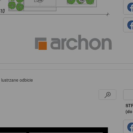
 lustrzane odbicie
ST
(do