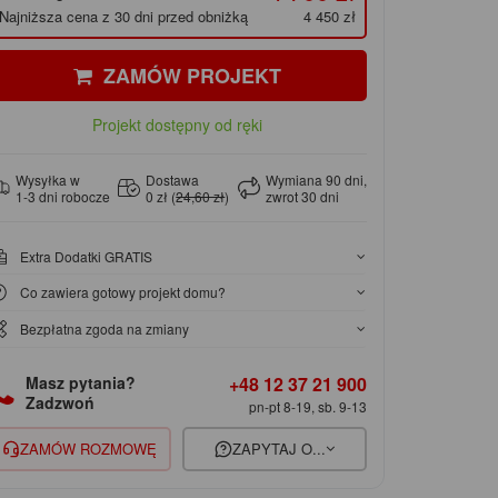
Najniższa cena z 30 dni przed obniżką
4 450 zł
ZAMÓW PROJEKT
Projekt dostępny od ręki
Wysyłka w
Dostawa
Wymiana 90 dni,
1-3 dni robocze
0 zł (
24,60 zł
)
zwrot 30 dni
Extra Dodatki GRATIS
Co zawiera gotowy projekt domu?
Bezpłatna zgoda na zmiany
+48 12 37 21 900
Masz pytania?
Zadzwoń
pn-pt 8-19, sb. 9-13
ZAMÓW ROZMOWĘ
ZAPYTAJ O...