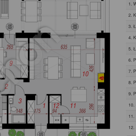
1. 
2. 
3. 
4. 
5. 
6. 
7. 
8. 
9. 
10.
11.
12.