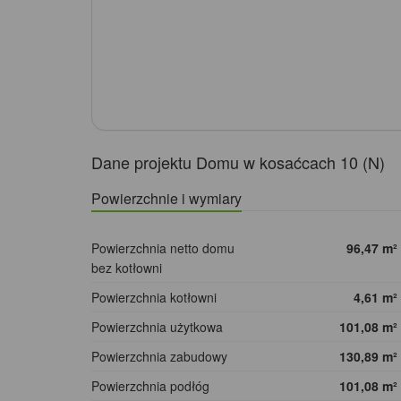
Dane projektu Domu w kosaćcach 10 (N)
Powierzchnie i wymiary
Powierzchnia netto domu
96,47
m²
bez kotłowni
Powierzchnia kotłowni
4,61
m²
Powierzchnia użytkowa
101,08
m²
Powierzchnia zabudowy
130,89
m²
Powierzchnia podłóg
101,08
m²