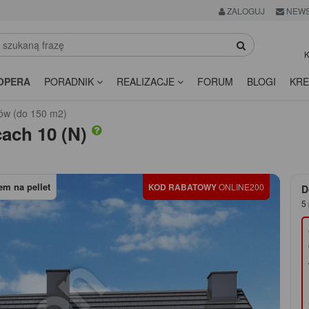
ZALOGUJ
NEWS
K
OPERA
PORADNIK
REALIZACJE
FORUM
BLOGI
KRE
ów (do 150 m2)
ach 10 (N)
m na pellet
KOD RABATOWY
ONLINE200
D
5 